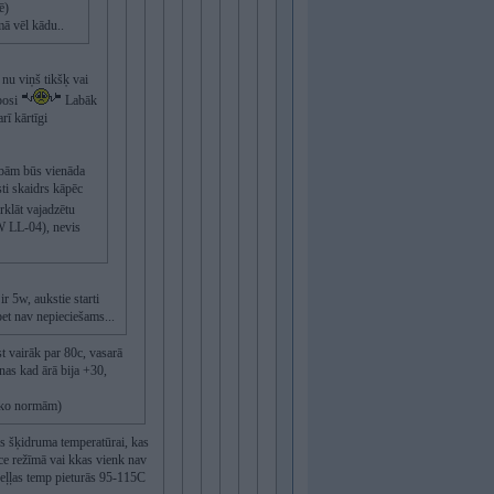
ē)
mā vēl kādu..
nu viņš tikšķ vai
abosi
Labāk
rī kārtīgi
abām būs vienāda
sti skaidrs kāpēc
klāt vajadzētu
BMW LL-04), nevis
ir 5w, aukstie starti
bet nav nepieciešams...
st vairāk par 80c, vasarā
nas kad ārā bija +30,
ļ eko normām)
as šķidruma temperatūrai, kas
ce režīmā vai kkas vienk nav
d eļļas temp pieturās 95-115C