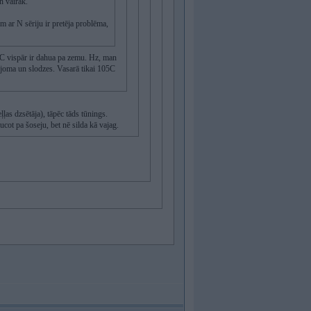
n vairāk.
 ar N sēriju ir pretēja problēma,
70C vispār ir dahua pa zemu. Hz, man
pjoma un slodzes. Vasarā tikai 105C
ļļas dzsētāja), tāpēc tāds tūnings.
ucot pa šoseju, bet nē silda kā vajag.