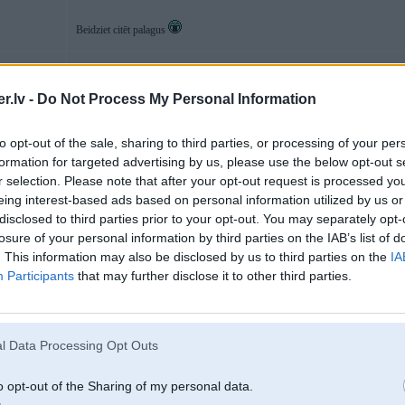
Beidziet citēt palagus
.lv -
Do Not Process My Personal Information
13. Dec 2024, 07:09
2
to opt-out of the sale, sharing to third parties, or processing of your per
13 Dec 2024, 07:04:48
@CP17
rakstīja:
formation for targeted advertising by us, please use the below opt-out s
r selection. Please note that after your opt-out request is processed y
13 Dec 2024, 07:00:30
@Jurka88
rakstīja:
eing interest-based ads based on personal information utilized by us or
disclosed to third parties prior to your opt-out. You may separately opt-
12 Dec 2024, 23:18:57
@Rockstar
rakstīja:
losure of your personal information by third parties on the IAB’s list of
. This information may also be disclosed by us to third parties on the
IA
08 Dec 2024, 13:22:13
@Jurka88
rakstīja:
Participants
that may further disclose it to other third parties.
08 Dec 2024, 01:13:31
@Mixzzz
rakstīja:
07 Dec 2024, 20:25:28
@Jurka88
rakstīja:
l Data Processing Opt Outs
05 Nov 2024, 16:45:56
@HiJaCKeR
rakstīja:
o opt-out of the Sharing of my personal data.