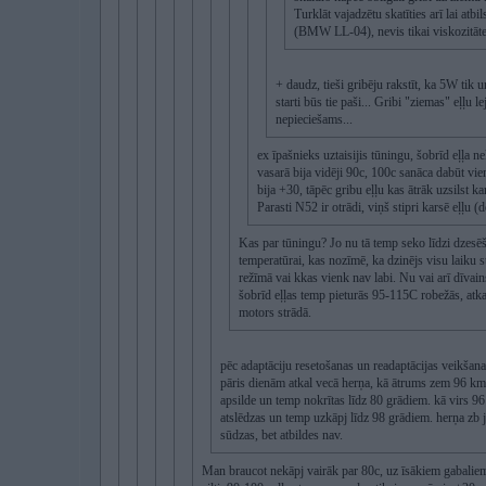
Turklāt vajadzētu skatīties arī lai atbil
(BMW LL-04), nevis tikai viskozitāte
+ daudz, tieši gribēju rakstīt, ka 5W tik u
starti būs tie paši... Gribi "ziemas" eļļu 
nepieciešams...
ex īpašnieks uztaisijis tūningu, šobrīd eļļa n
vasarā bija vidēji 90c, 100c sanāca dabūt vie
bija +30, tāpēc gribu eļļu kas ātrāk uzsilst ka
Parasti N52 ir otrādi, viņš stipri karsē eļļu 
Kas par tūningu? Jo nu tā temp seko līdzi dzes
temperatūrai, kas nozīmē, ka dzinējs visu laiku 
režīmā vai kkas vienk nav labi. Nu vai arī dīvai
šobrīd eļļas temp pieturās 95-115C robežās, atka
motors strādā.
pēc adaptāciju resetošanas un readaptācijas veikšana
pāris dienām atkal vecā herņa, kā ātrums zem 96 km/
apsilde un temp nokrītas līdz 80 grādiem. kā virs 96
atslēdzas un temp uzkāpj līdz 98 grādiem. herņa zb 
sūdzas, bet atbildes nav.
Man braucot nekāpj vairāk par 80c, uz īsākiem gabaliem 