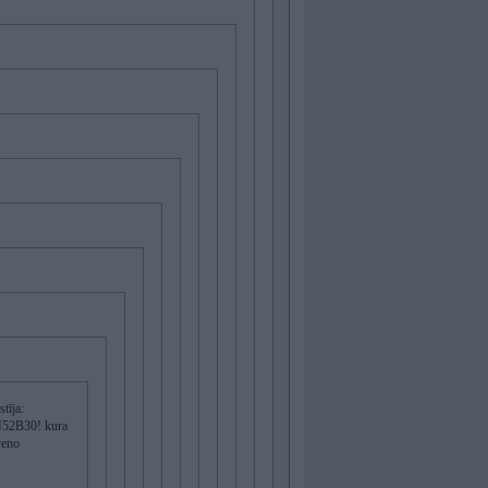
tīja:
r N52B30! kura
veno