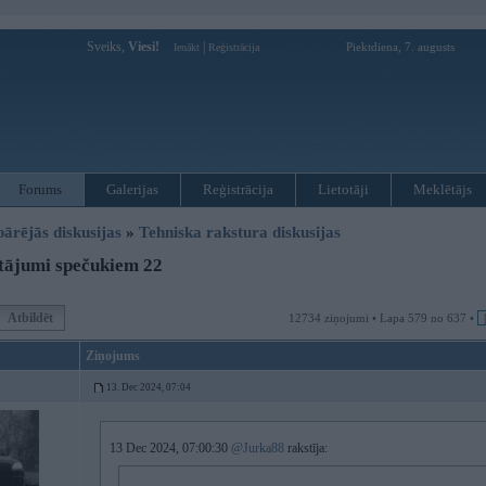
Sveiks,
Viesi!
|
Piektdiena, 7. augusts
Ienākt
Reģistrācija
Forums
Galerijas
Reģistrācija
Lietotāji
Meklētājs
pārējās diskusijas
»
Tehniska rakstura diskusijas
tājumi spečukiem 22
Atbildēt
12734 ziņojumi • Lapa 579 no 637 •
Ziņojums
13. Dec 2024, 07:04
13 Dec 2024, 07:00:30
@Jurka88
rakstīja: