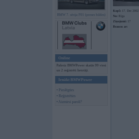
Kopš:
17. Dec 2002
BMW 7. sērija F01 (preses bildes)
No:
Rīga
Ziņojumi:
17
Braucu ar:
Online
Pašreiz BMWPower skatās 99 viesi
un 2 reģistrēti lietotāji.
Ienākt BMWPower
• Pieslēgties
• Reģistrēties
• Aizmirsi paroli?