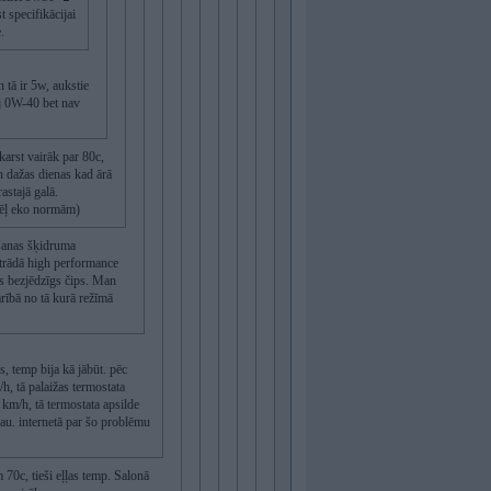
st specifikācijai
.
n tā ir 5w, aukstie
lej 0W-40 bet nav
ekarst vairāk par 80c,
n dažas dienas kad ārā
rastajā galā.
(dēļ eko normām)
ēšanas šķidruma
strādā high performance
ns bezjēdzīgs čips. Man
rībā no tā kurā režīmā
s, temp bija kā jābūt. pēc
h, tā palaižas termostata
 km/h, tā termostata apsilde
jau. internetā par šo problēmu
70c, tieši eļļas temp. Salonā