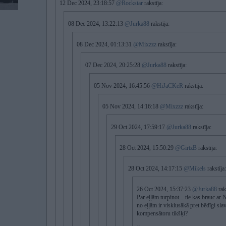
12 Dec 2024, 23:18:57
@Rockstar
rakstīja:
08 Dec 2024, 13:22:13
@Jurka88
rakstīja:
08 Dec 2024, 01:13:31
@Mixzzz
rakstīja:
07 Dec 2024, 20:25:28
@Jurka88
rakstīja:
05 Nov 2024, 16:45:56
@HiJaCKeR
rakstīja:
05 Nov 2024, 14:16:18
@Mixzzz
rakstīja:
29 Oct 2024, 17:59:17
@Jurka88
rakstīja:
28 Oct 2024, 15:50:29
@GirtzB
rakstīja:
28 Oct 2024, 14:17:15
@Mikels
rakstīja:
26 Oct 2024, 15:37:23
@Jurka88
raks
Par eļļām turpinot... tie kas brauc a
no eļļām ir visklusākā pret bēdīgi sla
kompensātoru tikšķi?