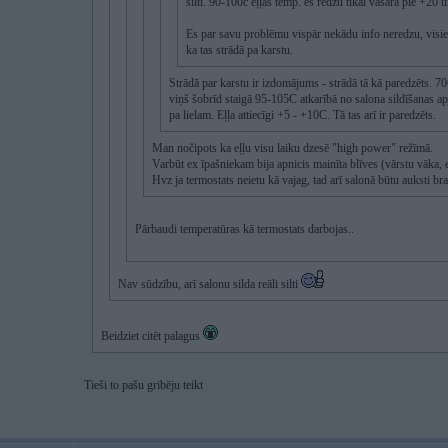
silti. 90-100c eļļas temp. es redzu tikai vasarā pie +20 u
Es par savu problēmu vispār nekādu info neredzu, visiem
ka tas strādā pa karstu.
Strādā par karstu ir izdomājums - strādā tā kā paredzēts. 
viņš šobrīd staigā 95-105C atkarībā no salona sildīšanas a
pa lielam. Eļļa attiecīgi +5 - +10C. Tā tas arī ir paredzēts.
Man nočipots ka eļļu visu laiku dzesē "high power" režīmā.
Varbūt ex īpašniekam bija apnicis mainīta blīves (vārstu vāka, e
Hvz ja termostats neietu kā vajag, tad arī salonā būtu auksti bra
Pārbaudi temperatūras kā termostats darbojas..
Nav sūdzību, arī salonu silda reāli silti
Beidziet citēt palagus
Tieši to pašu gribēju teikt