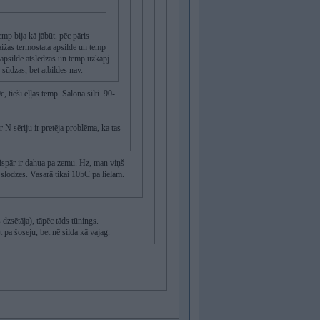
emp bija kā jābūt. pēc pāris
aižas termostata apsilde un temp
 apsilde atslēdzas un temp uzkāpj
 sūdzas, bet atbildes nav.
tieši eļļas temp. Salonā silti. 90-
N sēriju ir pretēja problēma, ka tas
vispār ir dahua pa zemu. Hz, man viņš
slodzes. Vasarā tikai 105C pa lielam.
 dzsētāja), tāpēc tāds tūnings.
 pa šoseju, bet nē silda kā vajag.