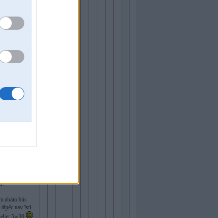
īja:
rakstīja:
c ar N52B30!
ēdīgi
udelē)
zdomā vēl
vai nu viņš
ko īsti
 kādu garāku
s.
ām abām būs
tāpēc nav īsti
 ieliet 5w30