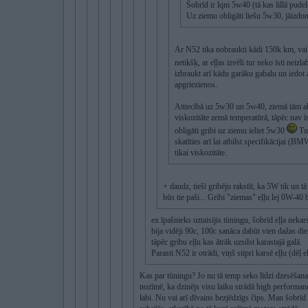
Šobrīd ir lqm 5w40 (tā kas lillā pudel
Uz ziemu obligāti liešu 5w30, jāizdo
Ar N52 tika nobraukti kādi 150k km, vai 
netikšķ, ar eļļas izvēli tur neko īsti neizl
izbraukt arī kādu garāku gabalu un iedot a
apgriezienos.
Attiecībā uz 5w30 un 5w40, ziemā tām 
viskozitāte zemā temperatūrā, tāpēc nav ī
obligāti gribi uz ziemu ieliet 5w30
Tur
skatīties arī lai atbilst specifikācijai (
tikai viskozitāte.
+ daudz, tieši gribēju rakstīt, ka 5W tik un tā 
būs tie paši... Gribi "ziemas" eļļu lej 0W-40 
ex īpašnieks uztaisijis tūningu, šobrīd eļļa nekar
bija vidēji 90c, 100c sanāca dabūt vien dažas die
tāpēc gribu eļļu kas ātrāk uzsilst karastajā galā.
Parasti N52 ir otrādi, viņš stipri karsē eļļu (dē
Kas par tūningu? Jo nu tā temp seko līdzi dzesēšan
nozīmē, ka dzinējs visu laiku strādā high performan
labi. Nu vai arī dīvains bezjēdzīgs čips. Man šobrī