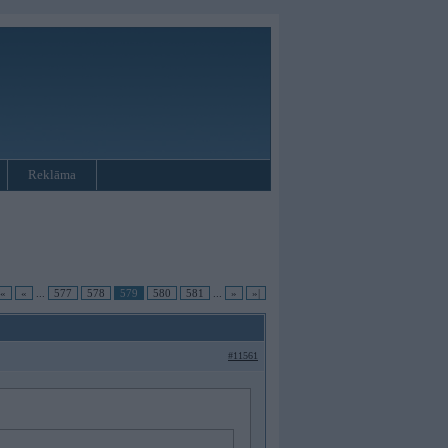
Reklāma
|«
«
...
577
578
579
580
581
...
»
»|
#11561