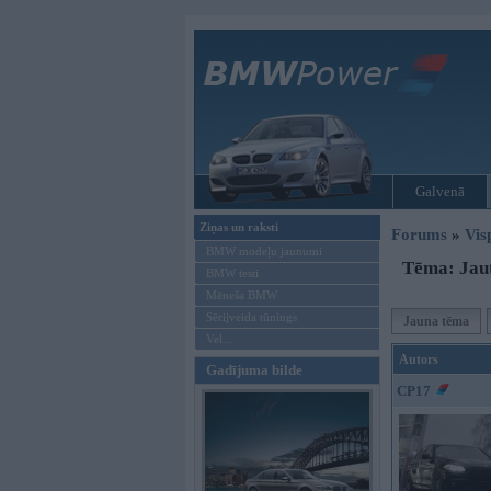
Galvenā
Ziņas un raksti
Forums
»
Vis
BMW modeļu jaunumi
Tēma: Jau
BMW testi
Mēneša BMW
Sērijveida tūnings
Jauna tēma
Vel...
Autors
Gadījuma bilde
CP17