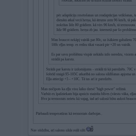
robežās, atkarībā no tā kurā režīmā motors strādā.
pēc adaptāciju resetošanas un readaptācijas veikšanas, t
dienām atkal vecā herņa, kā ātrums zem 96 km/h, tā pal
nokrītas līdz 80 grādiem. kā virs 96 km/h, tā termostata
līdz 98 grādiem. herņa zb jau. internetā par šo problēmu
Man braucot nekāpj vairāk par 80c, uz īsākiem gabaliem 70c, 
100c eļļas temp. es redzu tikai vasarā pie +20 un vairāk.
Es par savu problēmu vispār nekādu info neredzu, visiem ar 
strādā pa karstu.
Strādā par karstu ir izdomājums - strādā tā kā paredzēts. 70C 
šobrīd staigā 95-105C atkarībā no salona sildīšanas apjoma un 
Eļļa attiecīgi +5 - +10C. Tā tas arī ir paredzēts.
Man nočipots ka eļļu visu laiku dzesē "high power" režīmā.
Varbūt ex īpašniekam bija apnicis mainīta blīves (vārstu vāka, eļļas
Hvz ja termostats neietu kā vajag, tad arī salonā būtu auksti braucot
Pārbaudi temperatūras kā termostats darbojas..
Nav sūdzību, arī salonu silda reāli silti