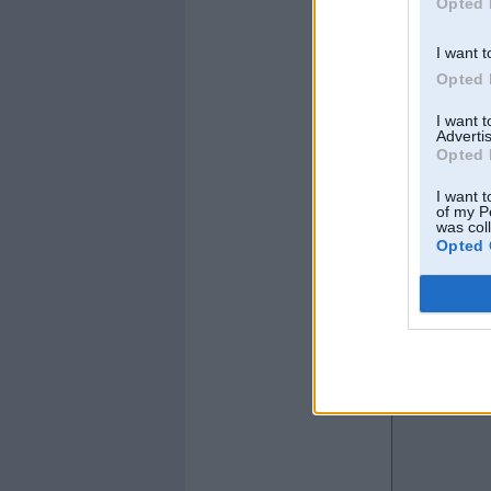
Opted 
I want t
Opted 
I want 
Advertis
Opted 
I want t
of my P
was col
Opted 