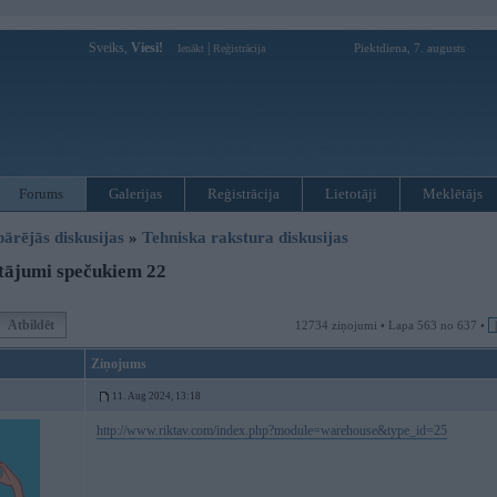
Sveiks,
Viesi!
|
Piektdiena, 7. augusts
Ienākt
Reģistrācija
Forums
Galerijas
Reģistrācija
Lietotāji
Meklētājs
pārējās diskusijas
»
Tehniska rakstura diskusijas
tājumi spečukiem 22
Atbildēt
12734 ziņojumi • Lapa 563 no 637 •
Ziņojums
11. Aug 2024, 13:18
http://www.riktav.com/index.php?module=warehouse&type_id=25