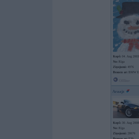
Kopš:
04. Aug 2003
No:
Rīga
Ziņojumi:
4976
Braucu ar:
BMW E9
Offline
Araajz
Kopš:
30. Aug 2008
No:
Rīga
Ziņojumi:
28676
Braucu ar:
E39