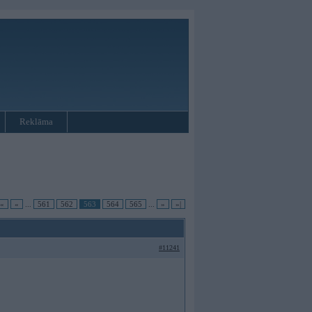
Reklāma
|«
«
...
561
562
563
564
565
...
»
»|
#11241