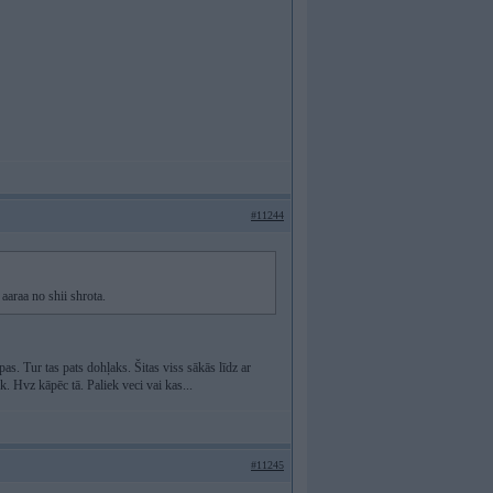
#11244
aaraa no shii shrota.
. Tur tas pats dohļaks. Šitas viss sākās līdz ar
. Hvz kāpēc tā. Paliek veci vai kas...
#11245