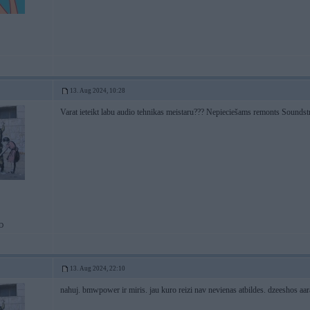
13. Aug 2024, 10:28
Varat ieteikt labu audio tehnikas meistaru??? Nepieciešams remonts Soundst
D
13. Aug 2024, 22:10
nahuj. bmwpower ir miris. jau kuro reizi nav nevienas atbildes. dzeeshos aara