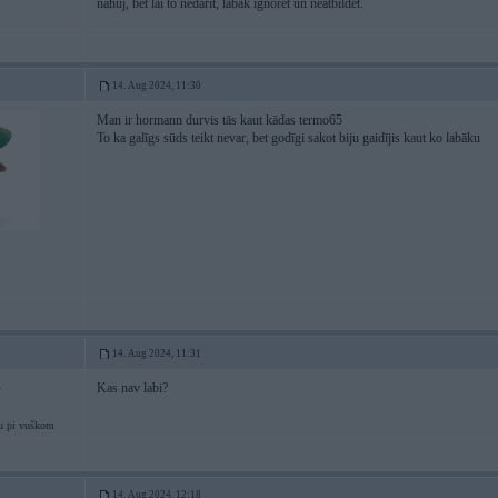
nahuj, bet lai to nedarīt, labāk ignorēt un neatbildēt.
14. Aug 2024, 11:30
Man ir hormann durvis tās kaut kādas termo65
To ka galīgs sūds teikt nevar, bet godīgi sakot biju gaidījis kaut ko labāku
14. Aug 2024, 11:31
Kas nav labi?
4
u pi vuškom
14. Aug 2024, 12:18