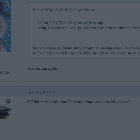
13 Aug 2024, 22:43:19
@Ksneps
rakstīja:
13 Aug 2024, 22:10:49
@janisar330
rakstīja:
nahuj. bmwpower ir miris. jau kuro reizi nav nevienas atbildes. dzees
Tas ne tikai powers. Mums starp draugiem ir whatapp grupas. Facenook gr
ar Covid. Daudzi tādi kā paguruši, klusi, nepiedalās, nekomentē, nekas ne
vecenēm zem tupeles
0 330i
13. Aug 2024, 23:53
E87 diferenciālim kaut kur LV maina gultņus vai arī jāmeklē vnk cits?