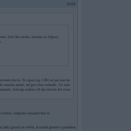
#11250
staru, kurš lika atradu, aizmuka uz Jelgavu,
s.
oermann durvis. To ciparu (ap 1.8K) arī jau kaut kā
ki sataisītu apkārt, tad gan rokas nolaidās. Tur man
nomainītu. Attiecīgi nolēmu vēl tām durvīm dot vienu
ai vērtene, mēģināšu nomainīt tikai to.
s laiks ignorēt un varbūt, tā sauktā ģimene ir pasūtāma