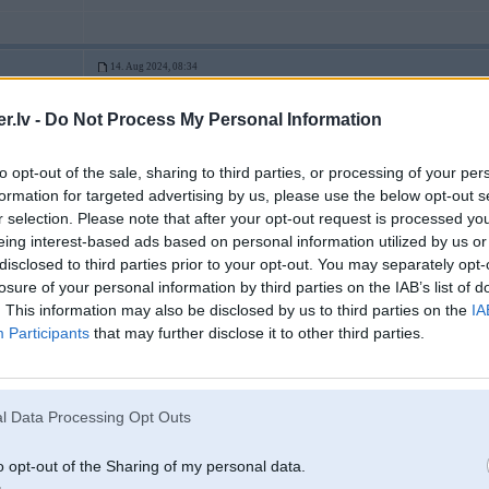
14. Aug 2024, 08:34
.lv -
Do Not Process My Personal Information
13 Aug 2024, 22:10:49
@janisar330
rakstīja:
nahuj. bmwpower ir miris. jau kuro reizi nav nevienas atbildes. dzeeshos 
to opt-out of the sale, sharing to third parties, or processing of your per
formation for targeted advertising by us, please use the below opt-out s
janka, cik pats esi sniedzis padomus citiem useriem? jā, tieši nevienu, tikai
paša :šnjuk: :atā:
r selection. Please note that after your opt-out request is processed y
eing interest-based ads based on personal information utilized by us or
disclosed to third parties prior to your opt-out. You may separately opt-
losure of your personal information by third parties on the IAB’s list of
. This information may also be disclosed by us to third parties on the
IA
14. Aug 2024, 08:41
Participants
that may further disclose it to other third parties.
13 Aug 2024, 23:53:33
@Araajz
rakstīja:
E87 diferenciālim kaut kur LV maina gultņus vai arī jāmeklē vnk cits?
l Data Processing Opt Outs
Maina jā, tikai tas nenotiek par 150eur
o opt-out of the Sharing of my personal data.