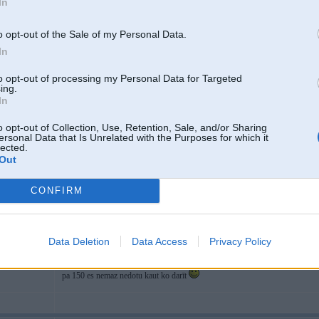
In
-----------------
Xdrive rezerves daļas, GETRAG rezerves daļas, DPF filtru restaurācija, ele
o opt-out of the Sale of my Personal Data.
In
to opt-out of processing my Personal Data for Targeted
/E46/E39
ing.
In
14. Aug 2024, 10:05
o opt-out of Collection, Use, Retention, Sale, and/or Sharing
ersonal Data that Is Unrelated with the Purposes for which it
lected.
Out
14 Aug 2024, 08:41:10
@RSAWorkshop
rakstīja:
CONFIRM
13 Aug 2024, 23:53:33
@Araajz
rakstīja:
E87 diferenciālim kaut kur LV maina gultņus vai arī jāmeklē vnk cits
Maina jā, tikai tas nenotiek par 150eur
Data Deletion
Data Access
Privacy Policy
pa 150 es nemaz nedotu kaut ko darīt