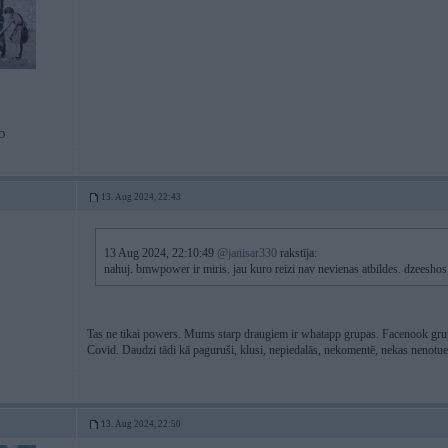
D
13. Aug 2024, 22:43
13 Aug 2024, 22:10:49
@janisar330
rakstīja:
nahuj. bmwpower ir miris. jau kuro reizi nav nevienas atbildes. dzeeshos 
Tas ne tikai powers. Mums starp draugiem ir whatapp grupas. Facenook grupas
Covid. Daudzi tādi kā paguruši, klusi, nepiedalās, nekomentē, nekas nenotuek
13. Aug 2024, 22:50