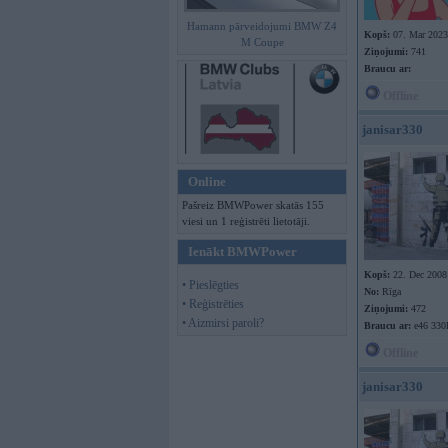
Hamann pārveidojumi BMW Z4
Kopš:
07. Mar 2023
M Coupe
Ziņojumi:
741
Braucu ar:
Offline
janisar330
Online
Pašreiz BMWPower skatās 155
viesi un 1 reģistrēti lietotāji.
Ienākt BMWPower
Kopš:
22. Dec 2008
• Pieslēgties
No:
Rīga
• Reģistrēties
Ziņojumi:
472
• Aizmirsi paroli?
Braucu ar:
e46 330
Offline
janisar330