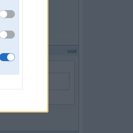
menti un katalizatori 24400993
#11249
?