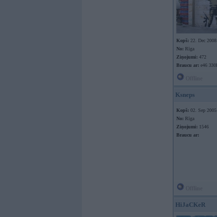
Kopš:
22. Dec 2008
No:
Rīga
Ziņojumi:
472
Braucu ar:
e46 330
Offline
Ksneps
Kopš:
02. Sep 2005
No:
Rīga
Ziņojumi:
1546
Braucu ar:
Offline
HiJaCKeR