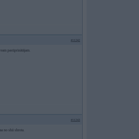
#11242
ream pastiprinātājam.
#11243
a no shii shrota.