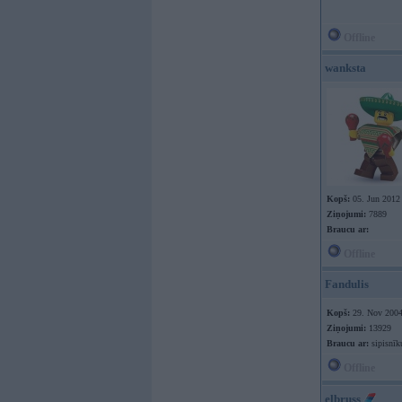
Offline
wanksta
Kopš:
05. Jun 2012
Ziņojumi:
7889
Braucu ar:
Offline
Fandulis
Kopš:
29. Nov 200
Ziņojumi:
13929
Braucu ar:
sipisnīk
Offline
elbruss