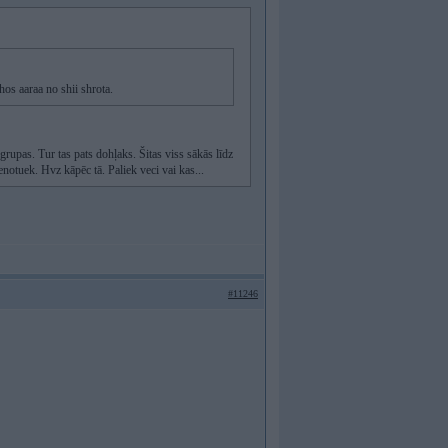
hos aaraa no shii shrota.
upas. Tur tas pats dohļaks. Šitas viss sākās līdz
notuek. Hvz kāpēc tā. Paliek veci vai kas...
#11246