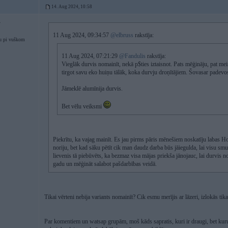
14. Aug 2024, 10:58
4
11 Aug 2024, 09:34:57
@elbruss
rakstīja:
u pi vuškom
11 Aug 2024, 07:21:29
@Fandulis
rakstīja:
Vieglāk durvis nomainīt, nekā p$ties iztaisnot. Pats mēģināju, pat mei
tirgot savu eko huiņu tālāk, koka durvju droņītājiem. Šovasar padevo
Jāmeklē alumīnija durvis.
Bet vēlu veiksmi
Piekrītu, ka vajag mainīt. Es jau pirms pāris mēnešiem noskatīju labas H
noriju, bet kad sāku pētīt cik man daudz darba būs jāiegulda, lai visu smu
lievenis tā piebūvēts, ka bezmaz visa mājas priekša jānojauc, lai durvis 
gadu un mēģināt salabot pašdarbības veidā.
Tikai vērteni nebija variants nomainīt? Cik esmu merījis ar lāzeri, izlokās tik
Par komentiem un watsap grupām, moš kāds sapratis, kuri ir draugi, bet kuru