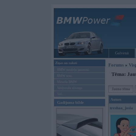
Galvenā
Ziņas un raksti
Forums
»
Vis
BMW modeļu jaunumi
Tēma: Jau
BMW testi
Mēneša BMW
Sērijveida tūnings
Jauna tēma
Vel...
Autors
Gadījuma bilde
treshaa_josla