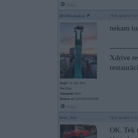
Offline
RSAWorkshop
19. Jan 2024, 17:04
nekam tur
-----------
Xdrive re
restaurāc
Kopš:
13. Dec 2014
No:
Rīga
Ziņojumi:
8414
Braucu ar:
G31/E53/E46/E39
Offline
bone_itch
19. Jan 2024, 17:05
OK. Tek t