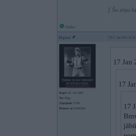
[ Šo ziņu l
Online
Digital
17. Jan 2024, 15:26
17 Jan 
17 Ja
Kopš:
02. Jul 2005
No:
Rīga
Ziņojumi:
3738
17 
Braucu ar:
Elektrību
Bmw 
jābū
pogu