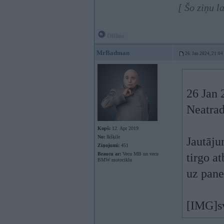
[ Šo ziņu l
Offline
MrBadman
26. Jan 2024, 21:04
26 Jan 
Neatrad
Kopš:
12. Apr 2019
No:
Ikšķile
Jautāju
Ziņojumi:
451
Braucu ar:
Vecu MB un vecu
tirgo at
BMW motociklu
uz pane
[IMG]s