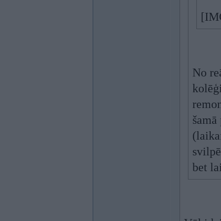
[IM
No re
kolēģi
remon
šamā 
(laika
svilp
bet l