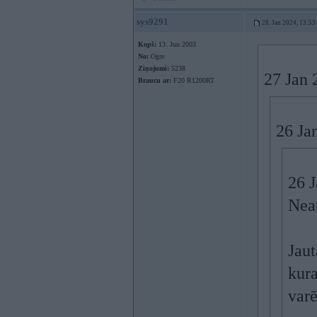
sys9291
28. Jan 2024, 13:53
Kopš:
13. Jun 2003
No:
Ogre
Ziņojumi:
5238
27 Jan 
Braucu ar:
F20 R1200RT
26 Ja
26 
Neat
Jaut
kura
varē