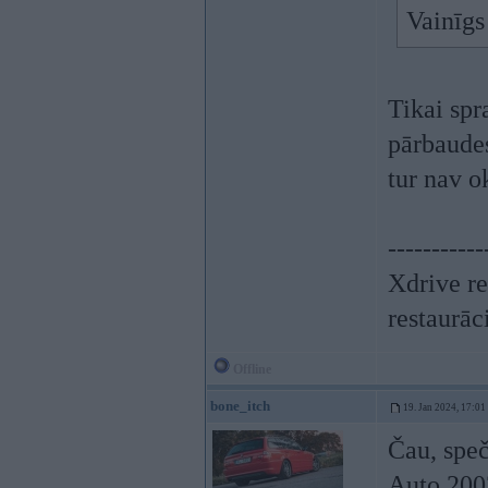
Vainīgs
Tikai spr
pārbaudes
tur nav o
-----------
Xdrive re
restaurāc
Offline
bone_itch
19. Jan 2024, 17:01
Čau, spe
Auto 2002