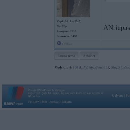
Kopš:
26. Jun 2017
ANriepas
No:
Rīga
Ziņojumi:
2210
Braucu ar:
1488
Offline
Jauna tēma
Atbildēt
Moderatori:
968-jk
,
AV
,
AiwaShuraLLP
,
GirtzB
,
Lafter
Vortāls BMWPower.lv darbojas
kopš 2002. gada 14. maija. Tas nav auto klubs un nav saistīts ar
Galvena
|
Fo
BMW AG.
Par BMWPower
|
Kontakti
|
Reklāma