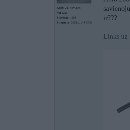
savienoju
Kopš:
24. Nov 2007
No:
Rīga
ir???
Ziņojumi:
1209
Braucu ar:
2002.g. e46 330d
Links uz 