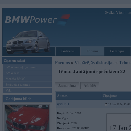
Sveiks,
Viesi!
Ie
Galvenā
Forums
Galerijas
Ziņas un raksti
Forums
»
Vispārējās diskusijas
»
Tehnis
BMW modeļu jaunumi
Tēma: Jautājumi spečukiem 22
BMW testi
Mēneša BMW
Sērijveida tūnings
Jauna tēma
Atbildēt
Vel...
Autors
Ziņojums
Gadījuma bilde
sys9291
17. Jan 2024, 15:02
Kopš:
13. Jun 2003
No:
Ogre
Ziņojumi:
5238
17 Jan 
Braucu ar:
F20 R1200RT