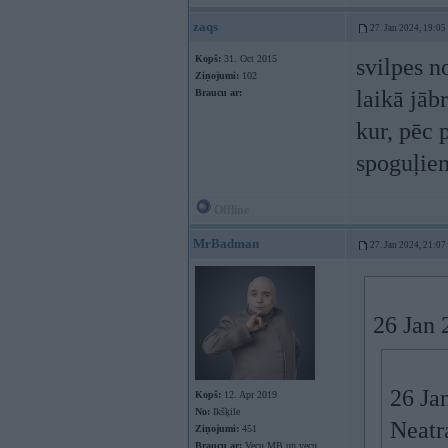
zaqs
27. Jan 2024, 19:05
Kopš:
31. Oct 2015
svilpes n
Ziņojumi:
102
laikā jāb
Braucu ar:
kur, pēc 
spoguļiem
Offline
MrBadman
27. Jan 2024, 21:07
26 Jan 
26 Ja
Kopš:
12. Apr 2019
No:
Ikšķile
Neatr
Ziņojumi:
451
Braucu ar:
Vecu MB un vecu