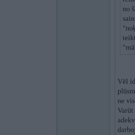
no 
sain
"noķ
teik
"mā
Vēl id
plūsma
ne vis
Varūt 
adekvā
darbo