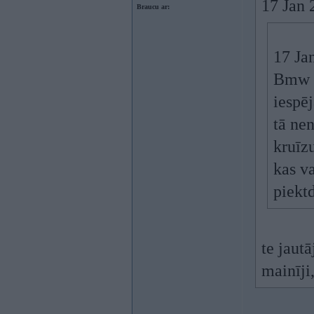
17 Jan 
Braucu ar:
17 Ja
Bmw e
iespēj
tā nen
kruīzu
kas va
piekt
te jaut
mainīji,