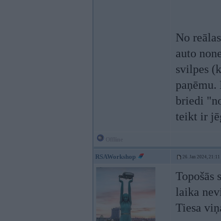
No reālas
auto none
svilpes (
paņēmu. K
briedi "n
teikt ir 
Offline
RSAWorkshop
26. Jan 2024, 21:11
Topošās s
laika nev
Tiesa viņ