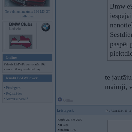
Bmw e92
No pelniem atdzimis E36 M3 GT
iespējai
Individual
nenotie
Sestdien
paspēt 
piektdi
Online
Pašreiz BMWPower skatās 162
viesi un 8 reģistrēti lietotāji.
te jautāj
Ienākt BMWPower
mainīji, v
• Pieslēgties
• Reģistrēties
• Aizmirsi paroli?
Offline
kristapssk
17. Jan 2024, 15:16
Kopš:
29. Sep 2016
No:
Rīga
Ziņojumi:
146