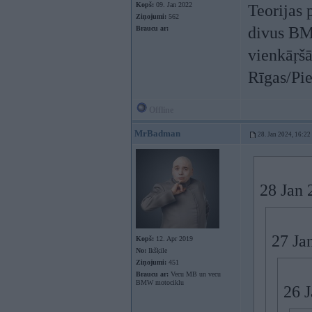
Kopš:
09. Jan 2022
Teorijas
Ziņojumi:
562
divus BM
Braucu ar:
vienkāŗšā
Rīgas/Pie
Offline
MrBadman
28. Jan 2024, 16:22
28 Jan 
27 Ja
Kopš:
12. Apr 2019
No:
Ikšķile
Ziņojumi:
451
Braucu ar:
Vecu MB un vecu
BMW motociklu
26 