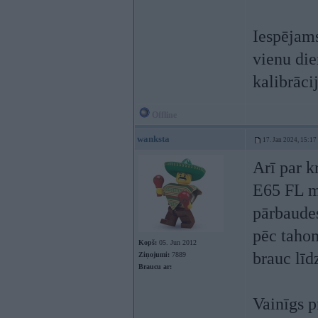
Iespējams
vienu die
kalibrācij
Offline
wanksta
17. Jan 2024, 15:17
Arī par k
E65 FL m5
pārbaudes
pēc tahom
Kopš:
05. Jun 2012
brauc lī
Ziņojumi:
7889
Braucu ar:
Vainīgs p