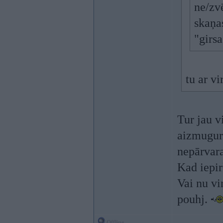
ne/zvē
skaņa
"girsa
tu ar v
Tur jau v
aizmugurē
nepārvar
Kad iepir
Vai nu viņ
pouhj.
Offline