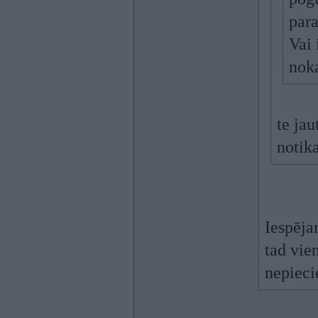
para
Vai 
noka
te jau
notika
Iespēja
tad vie
nepieci