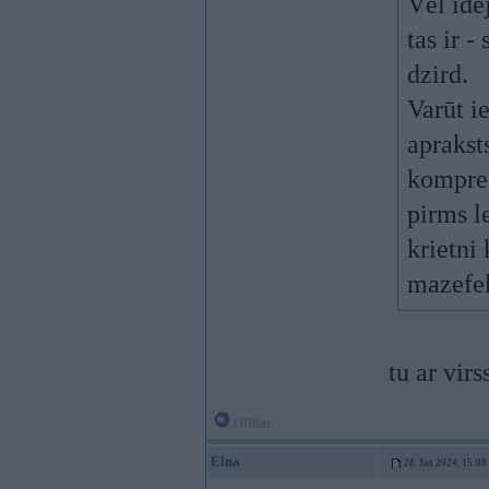
Vēl ide
tas ir 
dzird.
Varūt i
aprakst
kompres
pirms l
krietni
mazefek
tu ar vir
Offline
Elna
28. Jan 2024, 15:08