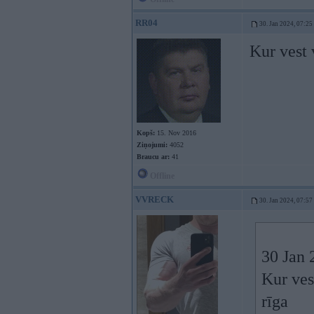
RR04
30. Jan 2024, 07:25
Kur vest 
Kopš:
15. Nov 2016
Ziņojumi:
4052
Braucu ar:
41
Offline
VVRECK
30. Jan 2024, 07:57
30 Jan 
Kur ves
rīga