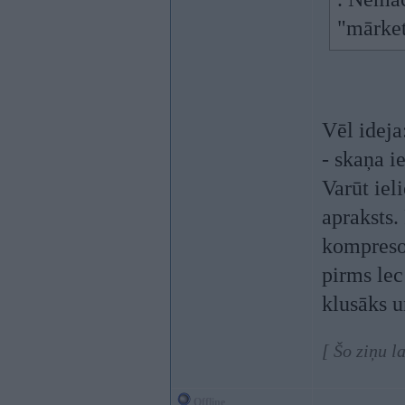
"mārke
Vēl ideja
- skaņa i
Varūt iel
apraksts.
kompresor
pirms lec
klusāks u
[ Šo ziņu 
Offline