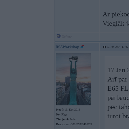
Ar piekod
Vieglāk j
Offline
RSAWorkshop
17. Jan 2024, 17:02
17 Jan 
Arī par
E65 FL 
pārbaud
pēc tah
Kopš:
13. Dec 2014
turot b
No:
Rīga
Ziņojumi:
8414
Braucu ar:
G31/E53/E46/E39