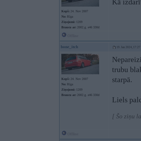
Kā izdarī
Kopš:
24. Nov 2007
No:
Rīga
Ziņojumi:
1209
Braucu ar:
2002.g. e46 330d
Offline
bone_itch
19. Jan 2024, 17:27
Nepareizi
trubu bla
starpā.
Kopš:
24. Nov 2007
No:
Rīga
Ziņojumi:
1209
Braucu ar:
2002.g. e46 330d
Liels pal
[ Šo ziņu l
Offline