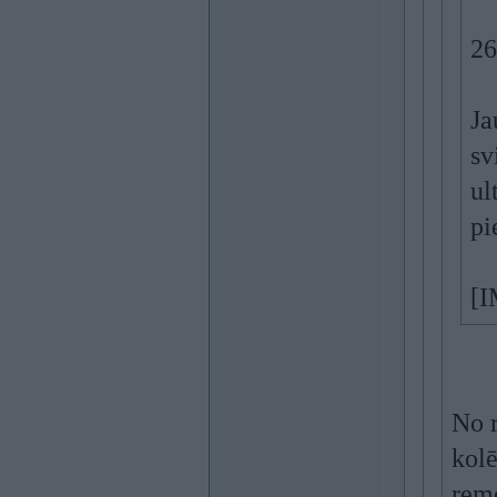
26
Ja
sv
ul
pi
[I
No r
kolē
remo