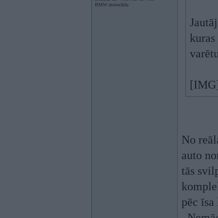
BMW motociklu
Jautā
kuras 
varētu
[IMG]
No reāl
auto no
tās svi
komplek
pēc īsa
. Nemāc