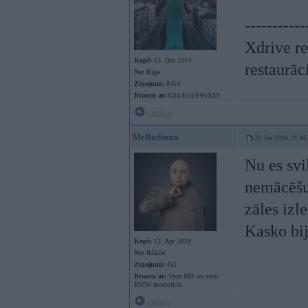
-----------
Xdrive re
Kopš:
13. Dec 2014
restaurāc
No:
Rīga
Ziņojumi:
8414
Braucu ar:
G31/E53/E46/E39
Offline
MrBadman
26. Jan 2024, 21:16
Nu es svi
nemācēšu 
zāles izl
Kasko bij
Kopš:
12. Apr 2019
No:
Ikšķile
Ziņojumi:
451
Braucu ar:
Vecu MB un vecu
BMW motociklu
Offline