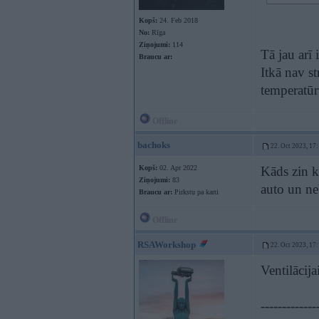
Kopš:
24. Feb 2018
No:
Rīga
Ziņojumi:
114
Tā jau arī 
Braucu ar:
Itkā nav st
temperatūr
Offline
bachoks
22. Oct 2023, 17
Kopš:
02. Apr 2022
Kāds zin k
Ziņojumi:
83
auto un ne
Braucu ar:
Pirkstu pa karti
Offline
RSAWorkshop
22. Oct 2023, 17
Ventilācija
-------------