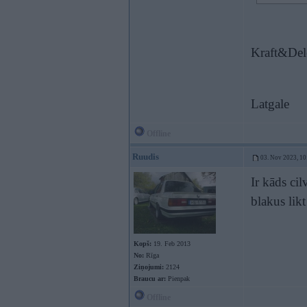
Kraft&Del
Latgale
Offline
Ruudis
03. Nov 2023, 10
Ir kāds cil
blakus lik
Kopš:
19. Feb 2013
No:
Rīga
Ziņojumi:
2124
Braucu ar:
Pienpak
Offline