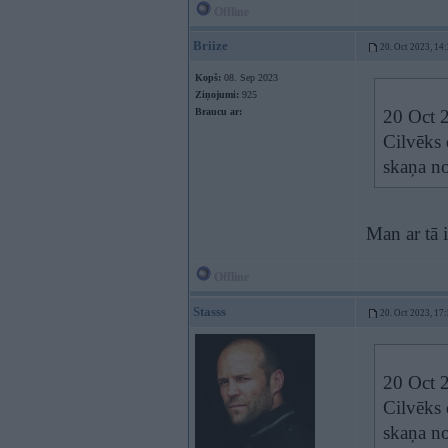
Offline
Briize
20. Oct 2023, 14
Kopš:
08. Sep 2023
Ziņojumi:
925
Braucu ar:
20 Oct 
Cilvēks 
skaņa no
Man ar tā i
Offline
Stasss
20. Oct 2023, 17
20 Oct 
Cilvēks 
skaņa no