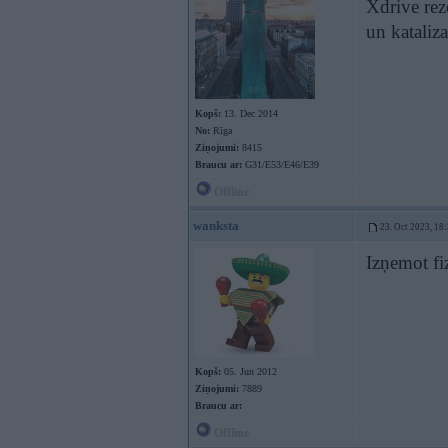
Xdrive rez
un kataliz
Kopš:
13. Dec 2014
No:
Rīga
Ziņojumi:
8415
Braucu ar:
G31/E53/E46/E39
Offline
wanksta
23. Oct 2023, 18
Izņemot fi
Kopš:
05. Jun 2012
Ziņojumi:
7889
Braucu ar:
Offline