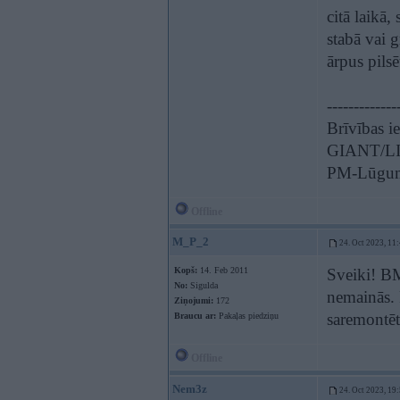
citā laikā,
stabā vai g
ārpus pils
-------------
Brīvības i
GIANT/LIV
PM-Lūgum
Offline
M_P_2
24. Oct 2023, 11
Kopš:
14. Feb 2011
Sveiki! BM
No:
Sigulda
nemainās. 
Ziņojumi:
172
saremontēt
Braucu ar:
Pakaļas piedziņu
Offline
Nem3z
24. Oct 2023, 19