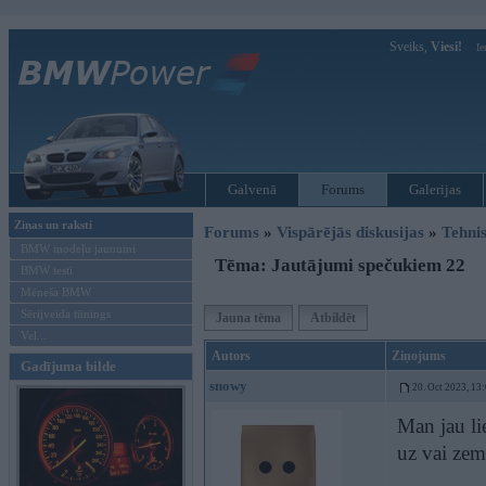
Sveiks,
Viesi!
Ie
Galvenā
Forums
Galerijas
Ziņas un raksti
Forums
»
Vispārējās diskusijas
»
Tehnis
BMW modeļu jaunumi
Tēma: Jautājumi spečukiem 22
BMW testi
Mēneša BMW
Sērijveida tūnings
Jauna tēma
Atbildēt
Vel...
Autors
Ziņojums
Gadījuma bilde
snowy
20. Oct 2023, 13
Man jau li
uz vai zem 