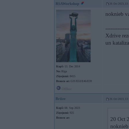
RSAWorkshop
20. Oct 2023, 13
noknieb v
-------------
Xdrive rez
un kataliz
Kopš:
13. Dec 2014
No:
Rīga
Ziņojumi:
8415
Braucu ar:
G31/E53/E46/E39
Offline
Briize
20. Oct 2023, 13
Kopš:
08. Sep 2023
Ziņojumi:
925
Braucu ar:
20 Oct 
noknieb