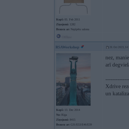
Kopš:
05. Feb 2011
Ziņojumi:
1282
Braucu ar:
Nepīpētu salonu
Offline
RSAWorkshop
20. Oct 2023, 14
nez, manie
arī degviel
-------------
Xdrive rez
un kataliz
Kopš:
13. Dec 2014
No:
Rīga
Ziņojumi:
8415
Braucu ar:
G31/E53/E46/E39