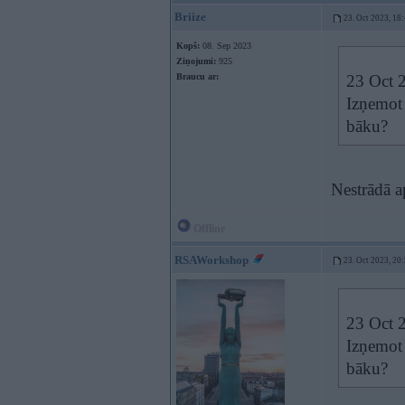
Briize
23. Oct 2023, 18
Kopš:
08. Sep 2023
Ziņojumi:
925
Braucu ar:
23 Oct 
Izņemot 
bāku?
Nestrādā a
Offline
RSAWorkshop
23. Oct 2023, 20
23 Oct 
Izņemot 
bāku?