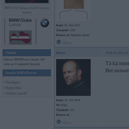
BMW E90 Sedans Facelift (preses
bildes)
Kopš:
05. Feb 2011
Ziņojumi:
1282
Braucu ar:
Nepīpētu salonu
Offline
Online
Stasss
20. Oct 2023, 13
Pašreiz BMWPower skatās 149
Tā kā mums 
viesi un 0 reģistrēti lietotāji.
Bet eniwei
Ienākt BMWPower
• Pieslēgties
• Reģistrēties
• Aizmirsi paroli?
Kopš:
24. Feb 2018
No:
Rīga
Ziņojumi:
114
Braucu ar:
Offline