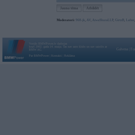
Jauna tēma
Atbildēt
Moderatori:
968-jk
,
AV
,
AiwaShuraLLP
,
GirtzB
,
Lafter
Vortāls BMWPower.lv darbojas
kopš 2002. gada 14. maija. Tas nav auto klubs un nav saistīts ar
Galvena
|
Fo
BMW AG.
Par BMWPower
|
Kontakti
|
Reklāma