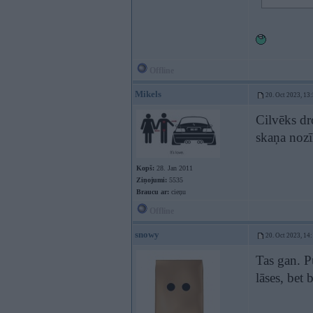
Offline
Mikels
20. Oct 2023, 13
Cilvēks dr
skaņa nozī
Kopš:
28. Jan 2011
Ziņojumi:
5535
Braucu ar:
cieņu
Offline
snowy
20. Oct 2023, 14
Tas gan. Pu
lāses, bet 