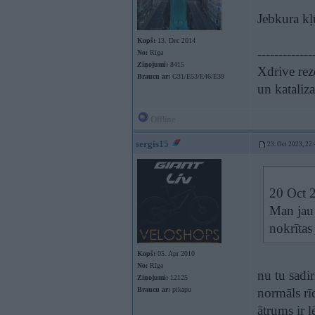
Jebkura kļū
Kopš:
13. Dec 2014
-------------
No:
Rīga
Ziņojumi:
8415
Xdrive rez
Braucu ar:
G31/E53/E46/E39
un kataliz
Offline
sergis15
23. Oct 2023, 22
20 Oct 
Man jau 
nokrītas
Kopš:
05. Apr 2010
No:
Rīga
nu tu sadi
Ziņojumi:
12125
Braucu ar:
pikapu
normāls rīd
ātrums ir 