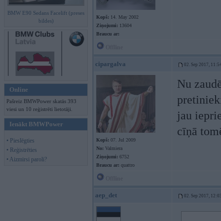
BMW E90 Sedans Facelift (preses
Kopš:
14. May 2002
bildes)
Ziņojumi:
13604
Braucu ar:
Offline
cipargalva
02. Sep 2017, 11:5
Nu zaudē
Online
pretiniek
Pašreiz BMWPower skatās 393
viesi un 10 reģistrēti lietotāji.
jau iepri
Ienākt BMWPower
cīņā tomē
• Pieslēgties
Kopš:
07. Jul 2009
No:
Valmiera
• Reģistrēties
Ziņojumi:
6752
• Aizmirsi paroli?
Braucu ar:
quattro
Offline
aep_det
02. Sep 2017, 12:0