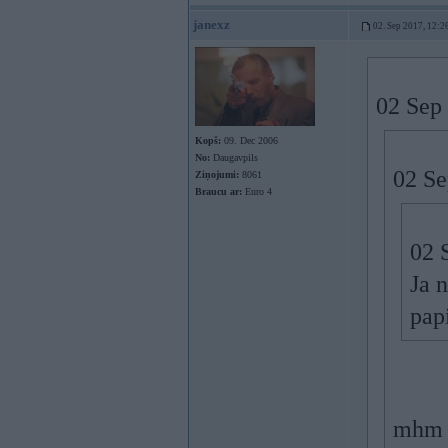
janexz
02. Sep 2017, 12:2
02 Sep
Kopš:
09. Dec 2006
No:
Daugavpils
02 Se
Ziņojumi:
8061
Braucu ar:
Euro 4
02 
Ja n
papi
mhm +