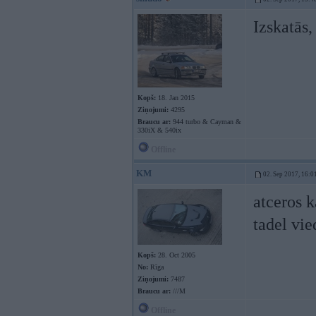
Izskatās,
Kopš:
18. Jan 2015
Ziņojumi:
4295
Braucu ar:
944 turbo & Cayman &
330iX & 540ix
Offline
KM
02. Sep 2017, 16:0
atceros k
tadel vie
Kopš:
28. Oct 2005
No:
Rīga
Ziņojumi:
7487
Braucu ar:
///M
Offline