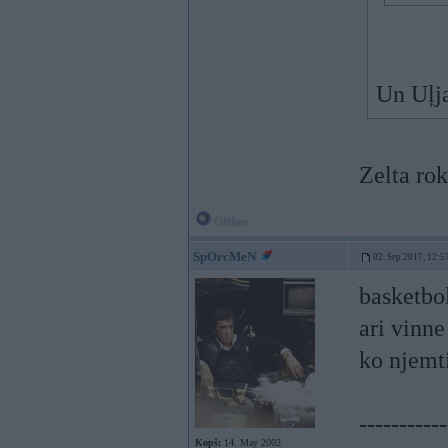
Un Uļj
Zelta rok
Offline
SpOrcMeN
02. Sep 2017, 12:5
basketbol
ari vinne
ko njemt
-----------
Kopš:
14. May 2002