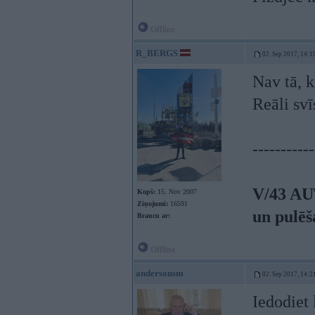
Offline
R_BERGS
02. Sep 2017, 14:1
Nav tā, 
Reāli svī
-----------
V/43 AU
Kopš:
15. Nov 2007
Ziņojumi:
16591
un pulēš
Braucu ar:
Offline
andersonsm
02. Sep 2017, 14:2
Iedodiet