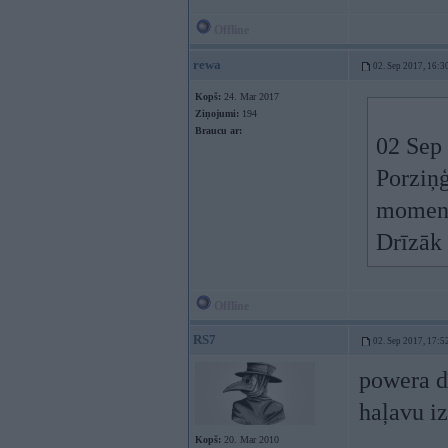
Offline
rewa
02. Sep 2017, 16:3
Kopš:
24. Mar 2017
Ziņojumi:
194
Braucu ar:
02 Sep
Porziņģ
momenti
Drīzāk 
Offline
RS7
02. Sep 2017, 17:5
powera d
haļavu iz
Kopš:
20. Mar 2010