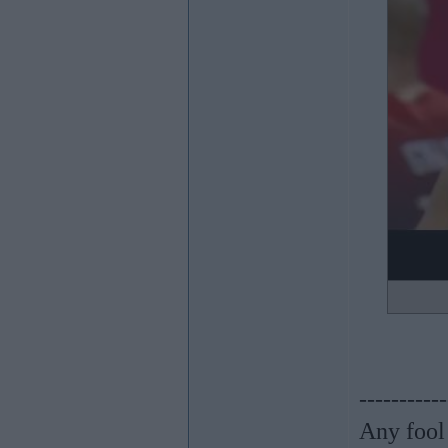
-----------
Any fool