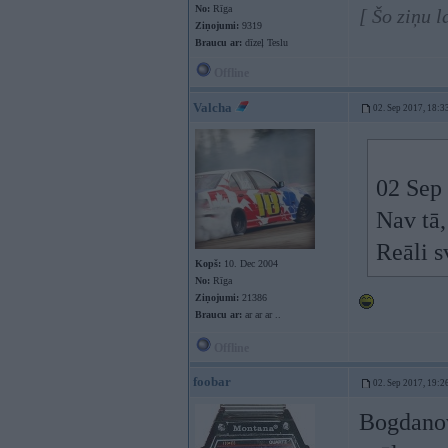
No:
Rīga
[ Šo ziņu 
Ziņojumi:
9319
Braucu ar:
dīzeļ Teslu
Offline
Valcha
02. Sep 2017, 18:3
02 Sep
Nav tā,
Reāli s
Kopš:
10. Dec 2004
No:
Rīga
Ziņojumi:
21386
Braucu ar:
ar ar ar ..
Offline
foobar
02. Sep 2017, 19:2
Bogdanovi