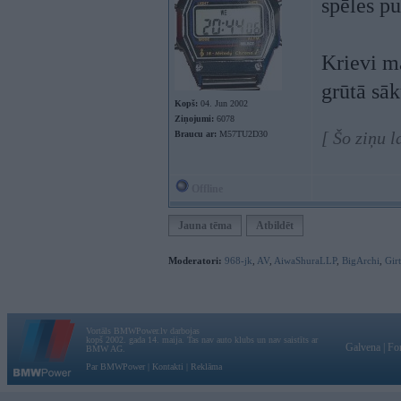
spēles pu
Krievi ma
grūtā sā
Kopš:
04. Jun 2002
Ziņojumi:
6078
[ Šo ziņu 
Braucu ar:
M57TU2D30
Offline
Jauna tēma
Atbildēt
Moderatori:
968-jk
,
AV
,
AiwaShuraLLP
,
BigArchi
,
Gir
Vortāls BMWPower.lv darbojas
kopš 2002. gada 14. maija. Tas nav auto klubs un nav saistīts ar
Galvena
|
Fo
BMW AG.
Par BMWPower
|
Kontakti
|
Reklāma