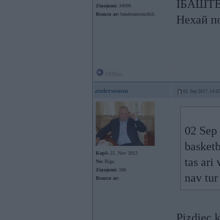
ІБАШТЕ!
Ziņojumi:
34090
Braucu ar:
banderautomobili
Нехай по
Offline
andersonsm
02. Sep 2017, 14:0
02 Sep
basketb
Kopš:
25. Nov 2013
tas ari
No:
Rīga
Ziņojumi:
186
nav tur
Braucu ar:
Pizdjec 