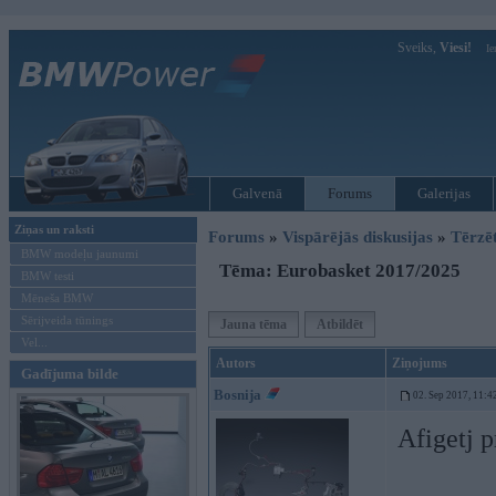
Sveiks,
Viesi!
Ie
Galvenā
Forums
Galerijas
Ziņas un raksti
Forums
»
Vispārējās diskusijas
»
Tērzē
BMW modeļu jaunumi
Tēma: Eurobasket 2017/2025
BMW testi
Mēneša BMW
Sērijveida tūnings
Jauna tēma
Atbildēt
Vel...
Autors
Ziņojums
Gadījuma bilde
Bosnija
02. Sep 2017, 11:4
Afigetj p