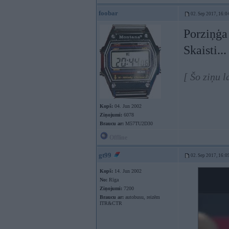
foobar
02. Sep 2017, 16:0
Porziņģa
Skaisti..
[ Šo ziņu 
Kopš:
04. Jun 2002
Ziņojumi:
6078
Braucu ar:
M57TU2D30
Offline
gt99
02. Sep 2017, 16:0
Kopš:
14. Jun 2002
No:
Rīga
Ziņojumi:
7200
Braucu ar:
autobusu, reizēm
ITR&CTR