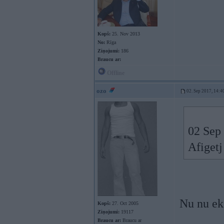
Kopš:
25. Nov 2013
No:
Rīga
Ziņojumi:
186
Braucu ar:
Offline
ozo
02. Sep 2017, 14:4
02 Sep
Afigetj
Nu nu eks
Kopš:
27. Oct 2005
Ziņojumi:
19117
Braucu ar:
Braucu ar