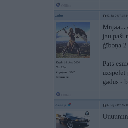
Offline
zulus
02. Sep 2017, 15:1
Mnjaa... 
jau paši 
ģīboņa 2
Pats esmu
Kopš:
18. Aug 2006
No:
Rīga
uzspēlēt 
Ziņojumi:
3342
Braucu ar:
gadus - 
Offline
Araajz
02. Sep 2017, 15:1
Uuuunnnn