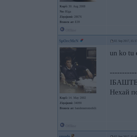
Kopš:
30. Aug 2008
No:
Rīga
Ziņojumi:
28676
Braucu ar:
E39
Offline
SpOrcMeN
02. Sep 2017, 15:1
un ko tu 
-----------
ІБАШТЕ!
Нехай по
Kopš:
14. May 2002
Ziņojumi:
34090
Braucu ar:
banderautomobili
Offline
smudo
02. Sep 2017, 15:4