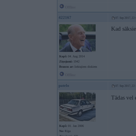
Offline
422167
07. Sep 2017, 22
Kad sāksies
Kopš:
04. Aug 2014
Ziņojumi:
1942
Braucu ar:
liektajiem diskiem
Offline
patelo
07. Sep 2017, 22
Tādas vel 
Kopš:
01. Jan 2006
No:
Rīga