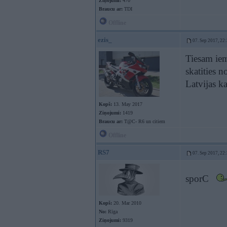
Ziņojumi:
470
Braucu ar:
TDI
Offline
ezis_
07. Sep 2017, 22
Tiesam iem
skatities n
Latvijas k
Kopš:
13. May 2017
Ziņojumi:
1419
Braucu ar:
T@C- R6 un citiem
Offline
RS7
07. Sep 2017, 22
sporC
Kopš:
20. Mar 2010
No:
Rīga
Ziņojumi:
9319