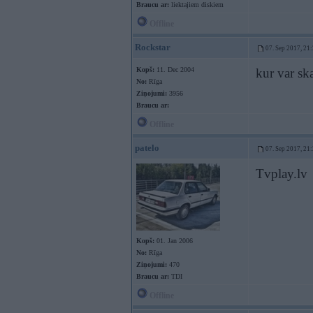
Braucu ar:
liektajiem diskiem
Offline
Rockstar
07. Sep 2017, 21
Kopš:
11. Dec 2004
kur var ska
No:
Rīga
Ziņojumi:
3956
Braucu ar:
Offline
patelo
07. Sep 2017, 21
Tvplay.lv
Kopš:
01. Jan 2006
No:
Rīga
Ziņojumi:
470
Braucu ar:
TDI
Offline