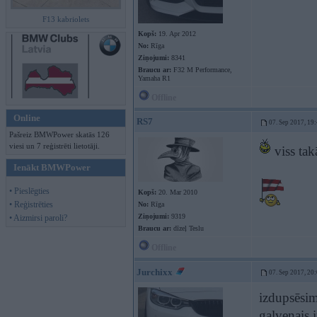
F13 kabriolets
Kopš:
19. Apr 2012
No:
Rīga
Ziņojumi:
8341
Braucu ar:
F32 M Performance,
Yamaha R1
Offline
Online
RS7
07. Sep 2017, 19
Pašreiz BMWPower skatās 126
viesi un 7 reģistrēti lietotāji.
viss tak
Ienākt BMWPower
• Pieslēgties
Kopš:
20. Mar 2010
• Reģistrēties
No:
Rīga
Ziņojumi:
9319
• Aizmirsi paroli?
Braucu ar:
dīzeļ Teslu
Offline
Jurchixx
07. Sep 2017, 20
izdupsēsim
galvenais 