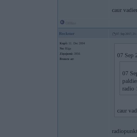
caur vadi
Offline
Rockstar
07. Sep 2017, 21
Kopš:
11. Dec 2004
No:
Rīga
Ziņojumi:
3956
07 Sep 
Braucu ar:
07 Se
paldie
radio 
caur va
radiopunk