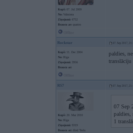
Kopš:
07. Jul 2009
No:
Valmiera
Ziņojumi:
6752
Braucu ar:
quattro
Offline
Rockstar
07. Sep 2017, 21
Kopš:
11. Dec 2004
paldies, ne
No:
Rīga
translāciju
Ziņojumi:
3956
Braucu ar:
Offline
RS7
07. Sep 2017, 21
07 Sep 
paldies,
Kopš:
20. Mar 2010
1 transl
No:
Rīga
Ziņojumi:
9319
Braucu ar:
dīzeļ Teslu