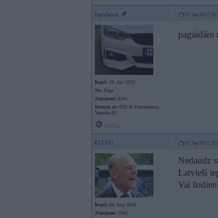
Jurchixx
07. Sep 2017, 20
pagaidām n
Kopš:
19. Apr 2012
No:
Rīga
Ziņojumi:
8341
Braucu ar:
F32 M Performance,
Yamaha R1
Offline
422167
07. Sep 2017, 21
Nedaudz st
Latvieši ie
Vai šodien 
Kopš:
04. Aug 2014
Ziņojumi:
1942