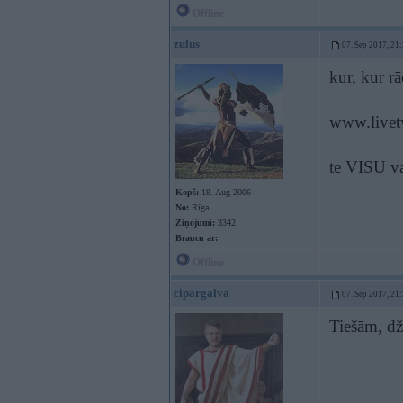
Offline
zulus
07. Sep 2017, 21
kur, kur rā
www.livet
te VISU va
Kopš:
18. Aug 2006
No:
Rīga
Ziņojumi:
3342
Braucu ar:
Offline
cipargalva
07. Sep 2017, 21
Tiešām, dže