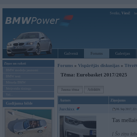
Sveiks,
Viesi!
Ie
Galvenā
Forums
Galerijas
Ziņas un raksti
Forums
»
Vispārējās diskusijas
»
Tērzē
BMW modeļu jaunumi
Tēma: Eurobasket 2017/2025
BMW testi
Mēneša BMW
Sērijveida tūnings
Jauna tēma
Atbildēt
Vel...
Autors
Ziņojums
Gadījuma bilde
Jurchixx
06. Sep 2017, 22
Tas mellais
[ Šo ziņu la