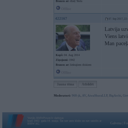
Braucu ar:
dīzeļ Teslu
Offline
422167
07. Sep 2017, 22
Latvija uz
Viens latvi
Man paceļ
Kopš:
04. Aug 2014
Ziņojumi:
1942
Braucu ar:
liektajiem diskiem
Offline
Jauna tēma
Atbildēt
Moderatori:
968-jk
,
AV
,
AiwaShuraLLP
,
BigArchi
,
Gir
Vortāls BMWPower.lv darbojas
kopš 2002. gada 14. maija. Tas nav auto klubs un nav saistīts ar
Galvena
|
Fo
BMW AG.