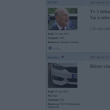
422167
07. Sep 2017, 21
Tv 3 tiešra
Tas ir tele
[ Šo ziņu la
Kopš:
04. Aug 2014
Ziņojumi:
1942
Braucu ar:
liektajiem diskiem
Offline
Jurchixx
07. Sep 2017, 21
Blūms vism
Kopš:
19. Apr 2012
No:
Rīga
Ziņojumi:
8341
Braucu ar:
F32 M Performance,
Yamaha R1