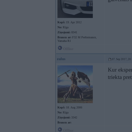
Kopš:
19. Apr 2012
No:
Rīga
Ziņojumi:
8341
Braucu ar:
F32 M Performance,
Yamaha R1
Offline
zulus
07. Sep 2017, 20
Kur ekspert
triekta pre
Kopš:
18. Aug 2006
No:
Rīga
Ziņojumi:
3342
Braucu ar:
Offline