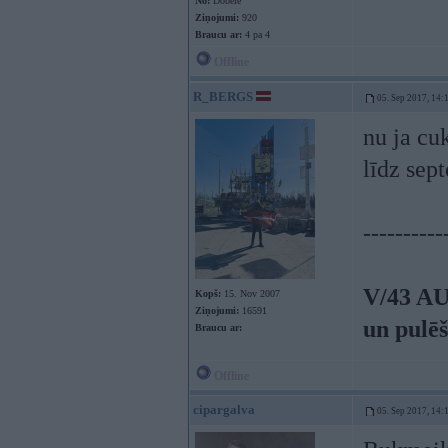
No:
Dobele
Ziņojumi:
920
Braucu ar:
4 pa 4
Offline
R_BERGS
05. Sep 2017, 14:
nu ja cu
līdz sep
----------
V/43 AU
Kopš:
15. Nov 2007
Ziņojumi:
16591
un pulē
Braucu ar:
Offline
cipargalva
05. Sep 2017, 14: