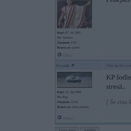
Kopš:
07. Jul 2009
No:
Valmiera
Ziņojumi:
6752
Braucu ar:
quattro
Offline
Ervalds
05. Sep 2017, 15:
KP šodie
stresā..
Kopš:
26. Apr 2008
No:
Rīga
[ Šo ziņu 
Ziņojumi:
11516
Braucu ar:
sliktu piemēru
Offline
Jauna tēma
Atbildēt