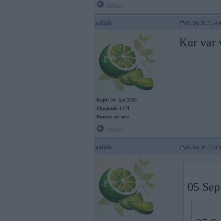
Offline
zaljsh
05. Sep 2017, 14:
Kur var 
Kopš:
04. Apr 2008
Ziņojumi:
1274
Braucu ar:
auto
Offline
zaljsh
05. Sep 2017, 14:
05 Sep