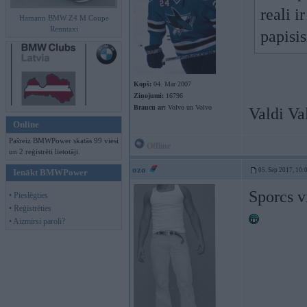
reali i
Hamann BMW Z4 M Coupe
Renntaxi
papisi
Kopš:
04. Mar 2007
Ziņojumi:
16796
Braucu ar:
Volvo un Volvo
Valdi Val
Online
Pašreiz BMWPower skatās 99 viesi
Offline
un 2 reģistrēti lietotāji.
ozo
05. Sep 2017, 10:
Ienākt BMWPower
Sporcs vi
• Pieslēgties
• Reģistrēties
• Aizmirsi paroli?