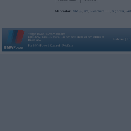
Moderatori:
968-jk
,
AV
,
AiwaShuraLLP
,
BigArchi
,
Gir
Vortāls BMWPower.lv darbojas
kopš 2002. gada 14. maija. Tas nav auto klubs un nav saistīts ar
Galvena
|
Fo
BMW AG.
Par BMWPower
|
Kontakti
|
Reklāma