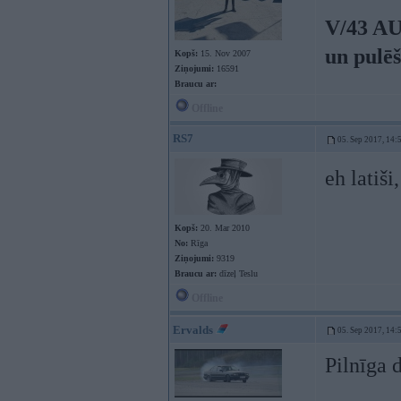
V/43 AU
un pulē
Kopš:
15. Nov 2007
Ziņojumi:
16591
Braucu ar:
Offline
RS7
05. Sep 2017, 14:
eh latiši
Kopš:
20. Mar 2010
No:
Rīga
Ziņojumi:
9319
Braucu ar:
dīzeļ Teslu
Offline
Ervalds
05. Sep 2017, 14:
Pilnīga d