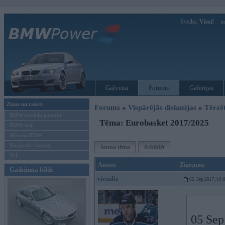
Sveiks,
Viesi!
Ie
Galvenā
Forums
Galerijas
Ziņas un raksti
Forums
»
Vispārējās diskusijas
»
Tērzē
BMW modeļu jaunumi
Tēma: Eurobasket 2017/2025
BMW testi
Mēneša BMW
Sērijveida tūnings
Jauna tēma
Atbildēt
Vel...
Autors
Ziņojums
Gadījuma bilde
viesulis
05. Sep 2017, 10:
05 Sep