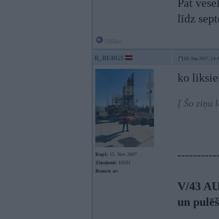
Pat vese
līdz se
Offline
R_BERGS
05. Sep 2017, 14:
ko liksie
[ Šo ziņu 
----------
Kopš:
15. Nov 2007
Ziņojumi:
16591
Braucu ar:
V/43 AU
un pulē