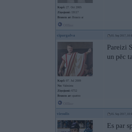
Kopš:
27. Oct 2005
Ziņojumi:
19117
Braucu ar:
Braucu ar
Offline
cipargalva
05. Sep 2017, 10:
Pareizi 
un pēc ta
Kopš:
07. Jul 2009
No:
Valmiera
Ziņojumi:
6752
Braucu ar:
quattro
Offline
viesulis
05. Sep 2017, 10:
Es par s