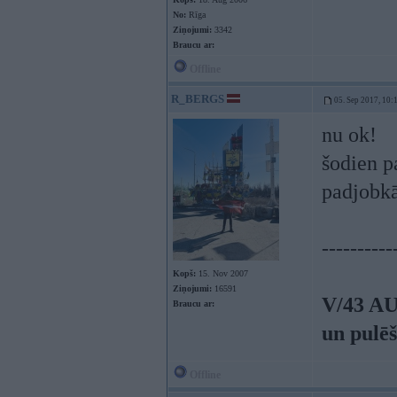
No:
Rīga
Ziņojumi:
3342
Braucu ar:
Offline
R_BERGS
05. Sep 2017, 10:
nu ok!
šodien pa
padjobkā
----------
Kopš:
15. Nov 2007
Ziņojumi:
16591
V/43 AU
Braucu ar:
un pulē
Offline