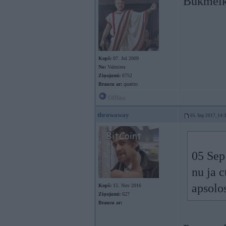
Bukmeike
Kopš:
07. Jul 2009
No:
Valmiera
Ziņojumi:
6752
Braucu ar:
quattro
Offline
throwaway
05. Sep 2017, 14:
05 Sep
nu ja c
apsolo
Kopš:
15. Nov 2016
Ziņojumi:
627
Braucu ar: