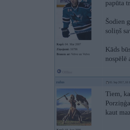
papūta t
Šodien g
soliņš s
Kopš:
04. Mar 2007
Kāds būs
Ziņojumi:
16796
Braucu ar:
Volvo un Volvo
nospēlē 
Offline
zulus
05. Sep 2017, 10:
Tiem, ka
Porziņģa
kaut maz
Kopš:
18. Aug 2006