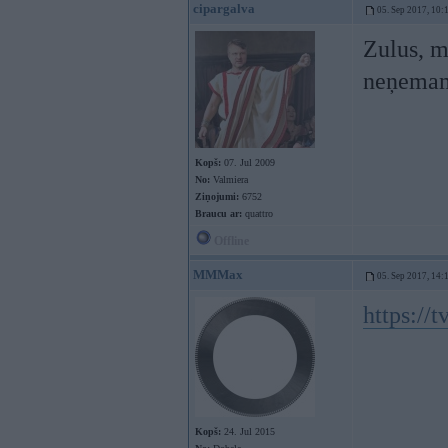
cipargalva
05. Sep 2017, 10:
Zulus, m
neņemam
Kopš:
07. Jul 2009
No:
Valmiera
Ziņojumi:
6752
Braucu ar:
quattro
Offline
MMMax
05. Sep 2017, 14:
https://t
Kopš:
24. Jul 2015