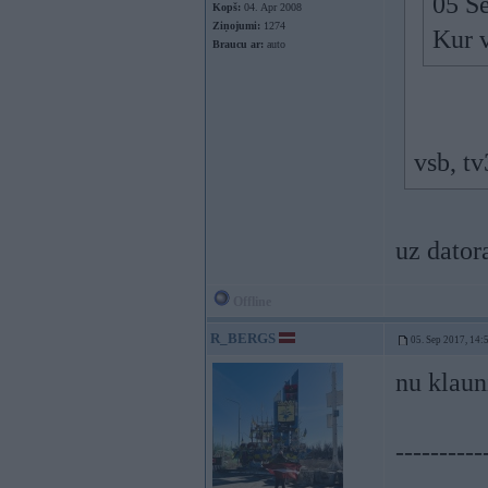
05 S
Kopš:
04. Apr 2008
Ziņojumi:
1274
Kur v
Braucu ar:
auto
vsb, tv
uz dator
Offline
R_BERGS
05. Sep 2017, 14:
nu klaun
----------