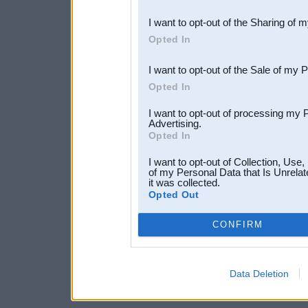
also be disclosed by us to 
I want to opt-out of the Sharing of 
Downstream Participants
th
Opted In
third parties.
I want to opt-out of the Sale of my 
Opted In
I want to opt-out of processing my 
Advertising.
Opted In
I want to opt-out of Collection, Use
of my Personal Data that Is Unrelat
it was collected.
Opted Out
CONFIRM
Data Deletion