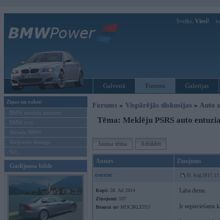
Sveiks,
Viesi!
Ie
Galvenā
Forums
Galerijas
Ziņas un raksti
Forums
»
Vispārējās diskusijas
»
Auto s
BMW modeļu jaunumi
Tēma: Meklēju PSRS auto entuzias
BMW testi
Mēneša BMW
Sērijveida tūnings
Jauna tēma
Atbildēt
Vel...
Autors
Ziņojums
Gadījuma bilde
oseenc
31. Aug 2017, 11
Laba diena.
Kopš:
28. Jul 2014
Ziņojumi:
107
Ir nepieciešams k
Braucu ar:
MOCIKLETU!