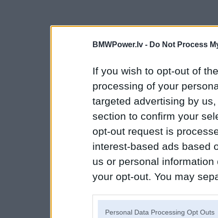
BMWPower.lv -
Do Not Process My
If you wish to opt-out of the
processing of your personal
targeted advertising by us
section to confirm your sel
opt-out request is proces
interest-based ads based o
us or personal information d
your opt-out. You may separ
disclosure of your personal
IAB’s list of downstream pa
Personal Data Processing Opt Outs