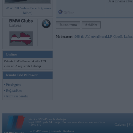
Ja ir zināms cil
BMW E90 Sedans Facelift (preses
Offline
bildes)
Jauna tēma
Atbildēt
Moderatori:
968-jk
,
AV
,
AiwaShuraLLP
,
GirtzB
,
Lafter
Online
Pašreiz BMWPower skatās 139
viesi un 3 reģistrēti lietotāji.
Ienākt BMWPower
• Pieslēgties
• Reģistrēties
• Aizmirsi paroli?
Vortāls BMWPower.lv darbojas
kopš 2002. gada 14. maija. Tas nav auto klubs un nav saistīts ar
Galvena
|
Fo
BMW AG.
Par BMWPower
|
Kontakti
|
Reklāma