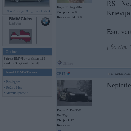
P.S - Ne
Kopš:
13. Aug 2014
BMW 7. sērija F01 (preses bildes)
Krievij
Ziņojumi:
3480
Braucu ar:
E46 330i
Esot vēr
[ Šo ziņu 
Online
Pašreiz BMWPower skatās 119
viesi un 3 reģistrēti lietotāji.
Offline
Ienākt BMWPower
CP17
23. Aug 2017, 20
• Pieslēgties
Nepietie
• Reģistrēties
• Aizmirsi paroli?
Kopš:
17. Dec 2002
No:
Rīga
Ziņojumi:
17
Braucu ar: