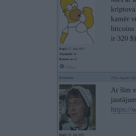
kriptova
kamēr vē
bitcoin
ir 320 $)
Kopš:
27. Mar 2017
Ziņojumi:
54
Braucu ar:
q7
Offline
Arsmens
24. Aug 2017, 08
Ar šīm va
jautāju
https://
Kopš:
28. Jun 2003