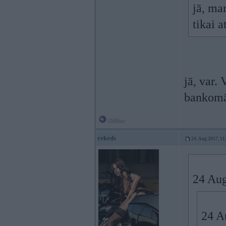
jā, man
tikai 
jā, var. 
bankomāt
Offline
rekeds
24. Aug 2017, 11
24 Aug
24 A