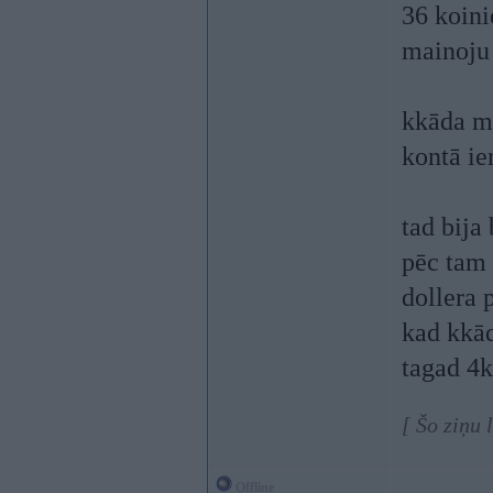
36 koin
mainoju
kkāda ma
kontā ie
tad bija
pēc tam 
dollera 
kad kkād
tagad 4k
[ Šo ziņu 
Offline