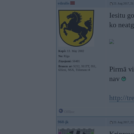
edzulis
23. Aug 2017, 21
Iesitu g
ko neat
Kopš:
13. May 2002
No:
Rīga
Ziņojumi:
56481
Braucu ar:
S212, 911TT, 951,
Pirmā vi
635csi, NSX, Tillotson t4
nav
http://t
Offline
968-jk
23. Aug 2017, 22