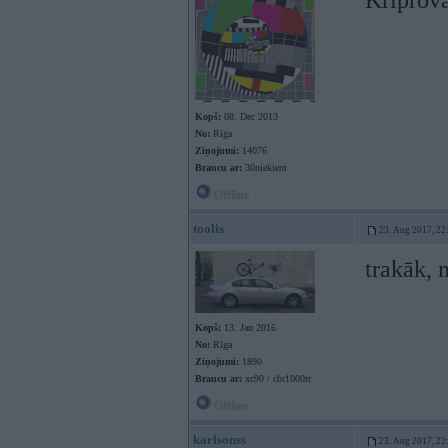
Kriprova
Kopš:
08. Dec 2013
No:
Rīga
Ziņojumi:
14076
Braucu ar:
30niekiem
Offline
toolis
23. Aug 2017, 22
trakāk, 
Kopš:
13. Jan 2016
No:
Rīga
Ziņojumi:
1890
Braucu ar:
xc90 / cbr1000rr
Offline
karlsonss
23. Aug 2017, 22