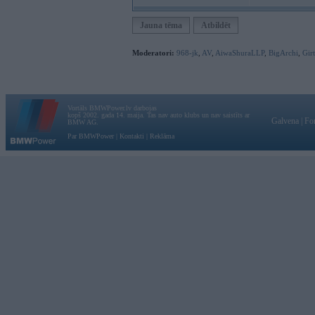
Jauna tēma
Atbildēt
Moderatori:
968-jk
,
AV
,
AiwaShuraLLP
,
BigArchi
,
Gir
Vortāls BMWPower.lv darbojas
kopš 2002. gada 14. maija. Tas nav auto klubs un nav saistīts ar
Galvena
|
Fo
BMW AG.
Par BMWPower
|
Kontakti
|
Reklāma