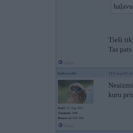
haļavu
Tieši ti
Tas pats
Offline
funkyasshit
23. Aug 2017, 21
Neaizmir
kuru pri
Kopš:
13. Aug 2014
Ziņojumi:
3480
Braucu ar:
E46 330i
Offline