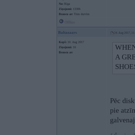
No:
Rīga
Ziņojumi:
13306
Braucu ar:
Trim durvīm
Offline
Baltazaars
24. Aug 2017, 11
Kopš:
10. Aug 2017
WHEN
Ziņojumi:
16
Braucu ar:
A GRE
SHOE
Pēc disk
pie atzī
galvena