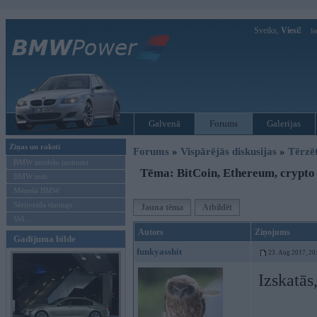
Sveiks,
Viesi!
Ie
Galvenā
Forums
Galerijas
Ziņas un raksti
Forums
»
Vispārējās diskusijas
»
Tērzē
BMW modeļu jaunumi
Tēma: BitCoin, Ethereum, crypto 
BMW testi
Mēneša BMW
Sērijveida tūnings
Jauna tēma
Atbildēt
Vel...
Autors
Ziņojums
Gadījuma bilde
funkyasshit
23. Aug 2017, 20
Izskatās,