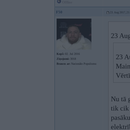
Offline
F50
23. Aug 2017, 21
23 Aug
Kopš:
02. Jul 2016
23 A
Ziņojumi:
3018
Braucu ar:
Nacionālo Populismu
Maino
Vērt
Nu tā g
tik cik
pasāku
elektr