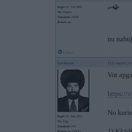
Kopš:
02. Feb 2009
No:
Jelgava
Ziņojumi:
23038
Braucu ar:
nu nahu
Offline
Gachaans
23. Aug 2017, 23
Vot apga
https:/
No kurie
Kopš:
05. Mar 2012
No:
Rīga
Ziņojumi:
878
1) Kkādi
Braucu ar:
OOOO