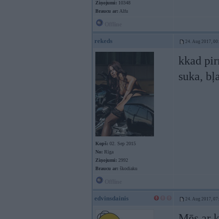
Ziņojumi:
10348
Braucu ar:
Alfu
Offline
rekeds
24. Aug 2017, 00
kkad pir
suka, bļ
Kopš:
02. Sep 2015
No:
Rīga
Ziņojumi:
2992
Braucu ar:
škodiaku
Offline
edvinsdainis
24. Aug 2017, 07
Mēs ar 