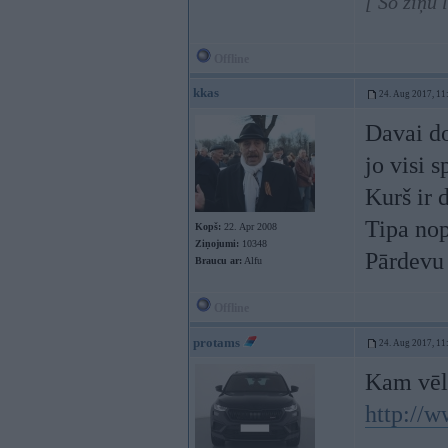
[ Šo ziņu 
Offline
kkas
24. Aug 2017, 11
Davai dod
jo visi 
Kurš ir 
Tipa nop
Kopš:
22. Apr 2008
Ziņojumi:
10348
Pārdevu 
Braucu ar:
Alfu
Offline
protams
24. Aug 2017, 11
Kam vēl 
http://w