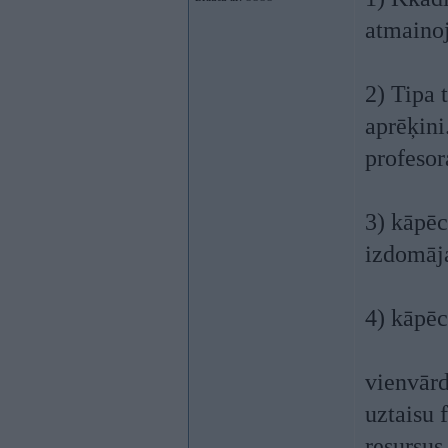
atmainoj
2) Tipa 
aprēķini
profeso
3) kāpēc
izdomāj
4) kāpēc
vienvārd
uztaisu 
resursus