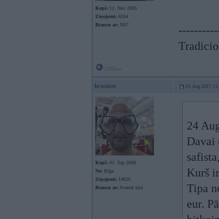
Kopš:
11. Nov 2005
Ziņojumi:
6334
Braucu ar:
NS7
----------
Tradicion
Offline
hronists
24. Aug 2017, 11
24 Aug
Davai d
safist
Kopš:
01. Sep 2008
Kurš i
No:
Rīga
Ziņojumi:
14820
Tipa n
Braucu ar:
Svensk hjul
eur. P