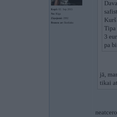
Davai
Kopš:
02. Sep 2015
safis
No:
Rīga
Kurš
Ziņojumi:
2992
Braucu ar:
škodiaku
Tipa 
3 eu
pa bi
jā, man
tikai 
neatcero