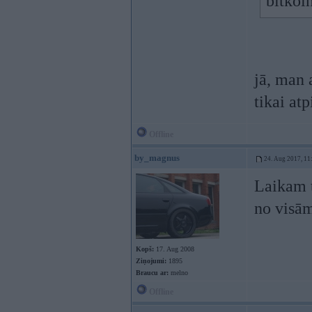
bitkoin
jā, man 
tikai at
Offline
by_magnus
24. Aug 2017, 11
Laikam t
no visā
Kopš:
17. Aug 2008
Ziņojumi:
1895
Braucu ar:
melno
Offline