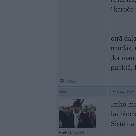
"karoče 
otrā daļ
naudas, 
,ka manu
punktā, 
Offline
kkas
23. Aug 2017, 23
Imho mai
lai bloc
Sistēma 
Kopš:
22. Apr 2008