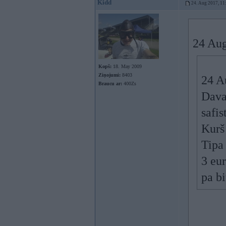
Kidd
24. Aug 2017, 11
24 Aug
Kopš:
18. May 2009
Ziņojumi:
8403
24 A
Braucu ar:
400Zs
Davai
safis
Kurš
Tipa 
3 eu
pa bi