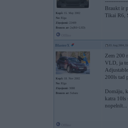
-------------
Braukt ir p
Kopš:
15. May 2002
Tikai R6,
No:
Rīga
Ziņojumi:
22409
Braucu ar:
2x(R6+LSD)
Offline
BlasterX
03. Aug 2004, 1
Zem 200 n
VLD, ja to
Adjustabl
200ls tad 
Kopš:
18. Nov 2002
No:
Rīga
Ziņojumi:
3088
Domāju, ka
Braucu ar:
Subaru
katra 10ls
nopelnīt...
Offline