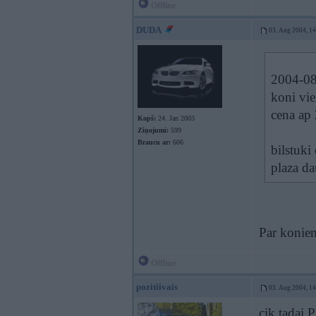
Offline
DUDA
03. Aug 2004, 1
2004-08-
koni vie
cena ap 
Kopš:
24. Jan 2003
Ziņojumi:
599
Braucu ar:
606
bilstuki
plaza da
Par koniem
Offline
pozitiivais
03. Aug 2004, 1
cik tadai 