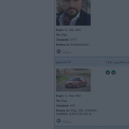
Kopš:
13. May 2002
No:
Rīga
Ziņojumi:
13773
Braucu ar:
Accelerationism
Offline
marcis74
03. Aug 2004, 1
Kopš:
15. May 2002
No:
Rīga
Ziņojumi:
1037
Braucu ar:
320g, 330i, S1000XR,
S1000RR, KAYO 190, RS 50
Offline