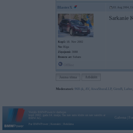
BlasterX
03. Aug 2004, 1
Sarkanie 
Kopš:
18. Nov 2002
No:
Rīga
Ziņojumi:
3088
Braucu ar:
Subaru
Offline
Jauna tēma
Atbildēt
Moderatori:
968-jk
,
AV
,
AiwaShuraLLP
,
GirtzB
,
Lafter
Vortāls BMWPower.lv darbojas
kopš 2002. gada 14. maija. Tas nav auto klubs un nav saistīts ar
Galvena
|
Fo
BMW AG.
Par BMWPower
|
Kontakti
|
Reklāma