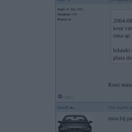
03. Aug 2004, 1
Kopš:
20. May 2003
Ziņojumi:
5794
Braucu ar:
2004-08-
koni vie
cena ap 
bilstuki
plaza da
Koni stand
Offline
GirtzB
03. Aug 2004, 1
runa bij p