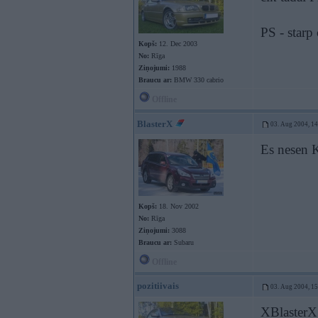
PS - starp
Kopš:
12. Dec 2003
No:
Rīga
Ziņojumi:
1988
Braucu ar:
BMW 330 cabrio
Offline
BlasterX
03. Aug 2004, 1
Es nesen 
Kopš:
18. Nov 2002
No:
Rīga
Ziņojumi:
3088
Braucu ar:
Subaru
Offline
pozitiivais
03. Aug 2004, 1
XBlasterX