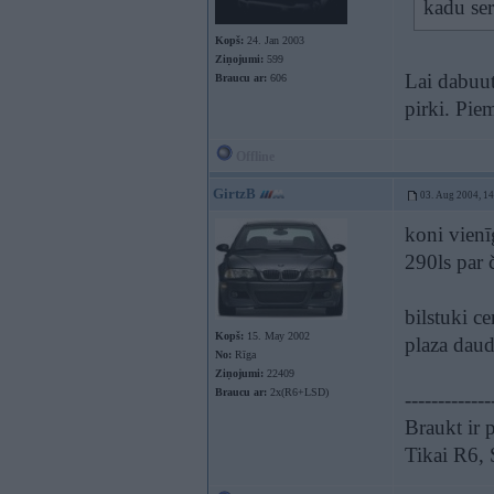
kadu ser
Kopš:
24. Jan 2003
Ziņojumi:
599
Lai dabuut
Braucu ar:
606
pirki. Pie
Offline
GirtzB
03. Aug 2004, 1
koni vienīg
290ls par č
bilstuki c
Kopš:
15. May 2002
plaza daud
No:
Rīga
Ziņojumi:
22409
Braucu ar:
2x(R6+LSD)
-------------
Braukt ir p
Tikai R6,