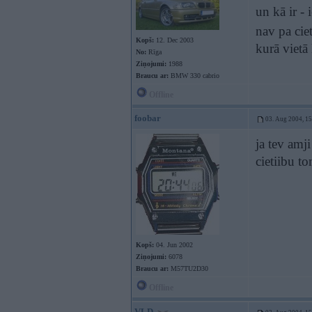
un kā ir - 
nav pa cie
Kopš:
12. Dec 2003
kurā vietā 
No:
Rīga
Ziņojumi:
1988
Braucu ar:
BMW 330 cabrio
Offline
foobar
03. Aug 2004, 1
ja tev amj
cietiibu t
Kopš:
04. Jun 2002
Ziņojumi:
6078
Braucu ar:
M57TU2D30
Offline
VLD