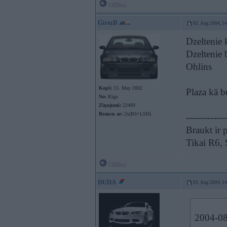
Offline
GirtzB
03. Aug 2004, 1
Dzeltenie 
Dzeltenie b
Ohlins
Kopš:
15. May 2002
Plaza kā b
No:
Rīga
Ziņojumi:
22409
Braucu ar:
2x(R6+LSD)
-------------
Braukt ir p
Tikai R6,
Offline
DUDA
03. Aug 2004, 1
2004-08-