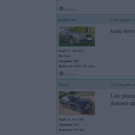
Offline
pozitiivais
03. Aug 2004, 1
kadu servi
Kopš:
12. Dec 2003
No:
Rīga
Ziņojumi:
1988
Braucu ar:
BMW 330 cabrio
Offline
Arach
03. Aug 2004, 1
Liec plaza
diskiem ap
Kopš:
26. Feb 2003
Ziņojumi:
1903
Braucu ar:
E36 328