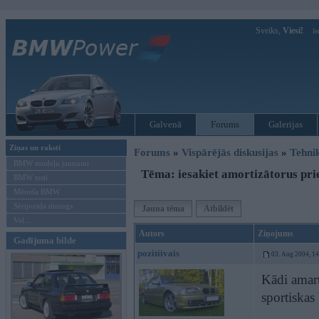
Sveiks,
Viesi!
Ie
Galvenā
Forums
Galerijas
Ziņas un raksti
Forums
»
Vispārējās diskusijas
»
Tehni
BMW modeļu jaunumi
Tēma: iesakiet amortizātorus p
BMW testi
Mēneša BMW
Sērijveida tūnings
Jauna tēma
Atbildēt
Vel...
Autors
Ziņojums
Gadījuma bilde
pozitiivais
03. Aug 2004, 1
Kādi amar
sportiskas