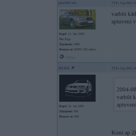
pozitiivais
03. Aug 2004, 1
varbūt kāds
aptuveni v
Kopš:
12. Dec 2003
No:
Rīga
Ziņojumi:
1988
Braucu ar:
BMW 330 cabrio
Offline
DUDA
03. Aug 2004, 1
2004-08-
varbūt k
aptuveni
Kopš:
24. Jan 2003
Ziņojumi:
599
Braucu ar:
606
Koni ap 2