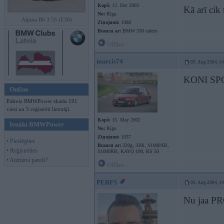
Kopš:
12. Dec 2003
Kā arī cik
No:
Rīga
Alpina B6 3.5S (E30)
Ziņojumi:
1988
Braucu ar:
BMW 330 cabrio
Offline
marcis74
03. Aug 2004, 1
KONI SP
Online
Pašreiz BMWPower skatās 191
viesi un 5 reģistrēti lietotāji.
Kopš:
15. May 2002
Ienākt BMWPower
No:
Rīga
Ziņojumi:
1037
• Pieslēgties
Braucu ar:
320g, 330i, S1000XR,
• Reģistrēties
S1000RR, KAYO 190, RS 50
• Aizmirsi paroli?
Offline
PERFS
03. Aug 2004, 1
Nu jaa PR