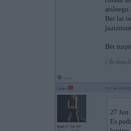
atsleegu 
Bet lai t
jaaizman
Bet turp
[ Šo ziņu 
Offline
Lafter
27. Jun 2024, 22:3
27 Jun
Es pada
Kopš:
23. Sep 2007
busiņu