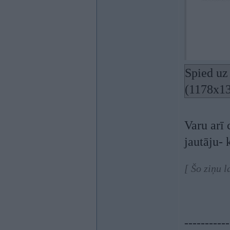
Spied uz 
(1178x1
Varu arī 
jautāju- 
[ Šo ziņu l
-----------