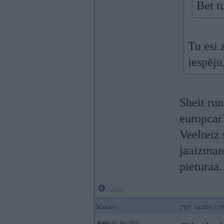
Bet t
Tu esi 
iespēju
Sheit run
europcar
Veelreiz 
jaaizmant
pieturaa.
Offline
Karavs
27. Jun 2024, 22:4
Kopš:
05. Apr 2019