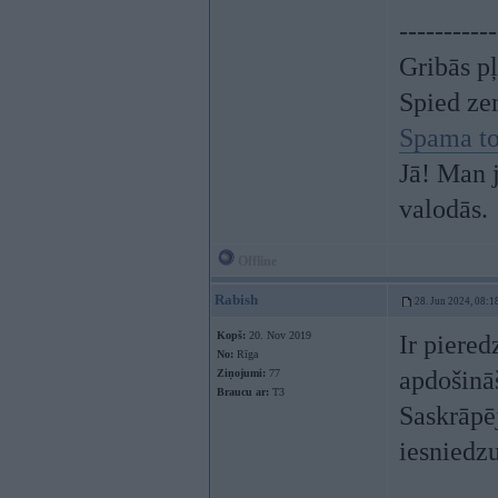
-----------
Gribās p
Spied ze
Spama to
Jā! Man j
valodās.
Offline
Rabish
28. Jun 2024, 08:1
Kopš:
20. Nov 2019
Ir piered
No:
Rīga
apdošinā
Ziņojumi:
77
Braucu ar:
T3
Saskrāpē
iesniedzu