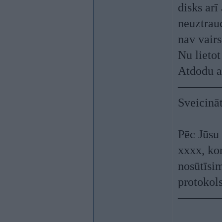
disks arī
neuztrauc
nav vair
Nu lietot
Atdodu a
————
Sveicināt
Pēc Jūsu
xxxx, ko
nosūtīsi
protokol
————