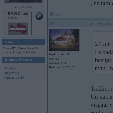
, ne tam
F13 kabriolets
Offline
JDS
27. Jun 2024, 22:2
Online
27 Jun
Pašreiz BMWPower skatās 180
Es pada
viesi un 0 reģistrēti lietotāji.
Kopš:
18. Mar 2012
busiņu
No:
Rīga
Ienākt BMWPower
Ziņojumi:
11114
man , 
Braucu ar:
3, 5, TS, YP
• Pieslēgties
• Reģistrēties
• Aizmirsi paroli?
Traffic, 
Un jaa, 
vispaar v
rindaa ut