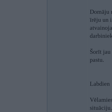
Domāju n
īrēju un
atvainoja
darbiniek
Šorīt jau
pastu.
Labdien
Vēlamies
situāciju