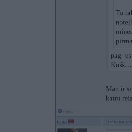
Tu ta
notei
minee
pirma
pag- es
Kušš
Man ir sm
katru rei
Offline
Lafter
27. Jun 2024, 23:0