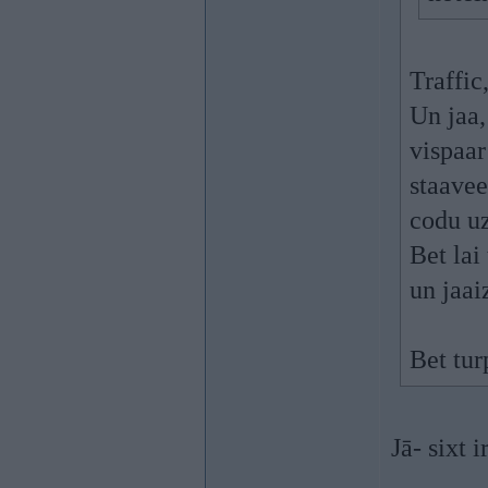
Traffic,
Un jaa
vispaar
staavee
codu uz
Bet lai
un jaa
Bet tur
Jā- sixt i