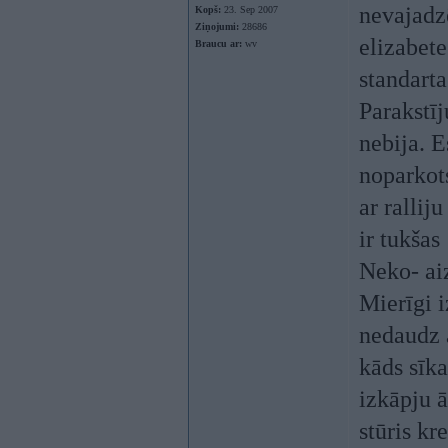
nevajadzē
Kopš:
23. Sep 2007
Ziņojumi:
28686
elizabete
Braucu ar:
wv
standart
Parakstī
nebija. E
noparkots
ar rallij
ir tukšas
Neko- ai
Mierīgi i
nedaudz 
kāds sīka
izkāpju ā
stūris kr