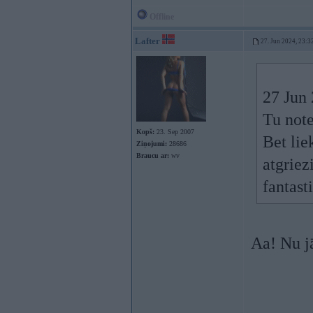
Offline
Lafter
27. Jun 2024, 23:3
27 Jun
Tu note
Kopš:
23. Sep 2007
Bet lie
Ziņojumi:
28686
Braucu ar:
wv
atgriez
fantast
Aa! Nu j