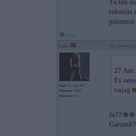
Tu tak e
rakstiits
pazemot
Offline
Lafter
27. Jun 2024, 23:0
27 Jun
Es neno
Kopš:
23. Sep 2007
vajag
Ziņojumi:
28686
Braucu ar:
wv
Ja??
Garantē