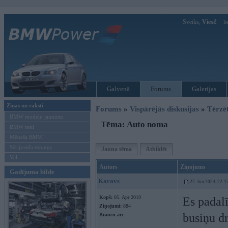
Sveiks,
Viesi!
Ie
Galvenā
Forums
Galerijas
Ziņas un raksti
Forums
»
Vispārējās diskusijas
»
Tērzē
BMW modeļu jaunumi
Tēma: Auto noma
BMW testi
Mēneša BMW
Sērijveida tūnings
Jauna tēma
Atbildēt
Vel...
Autors
Ziņojums
Gadījuma bilde
Karavs
27. Jun 2024, 22:1
Kopš:
05. Apr 2019
Es padalī
Ziņojumi:
884
busiņu d
Braucu ar: