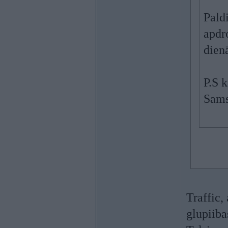
Pald
apdr
dien
P.S 
Sams
Traffic,
glupiiba