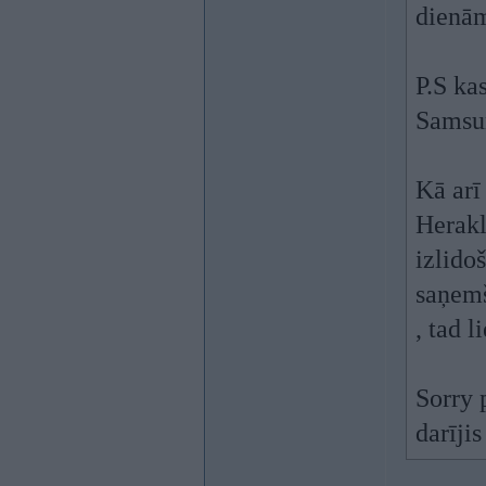
dienām
P.S ka
Samsu
Kā arī
Herakl
izlidoš
saņemš
, tad 
Sorry 
darīji