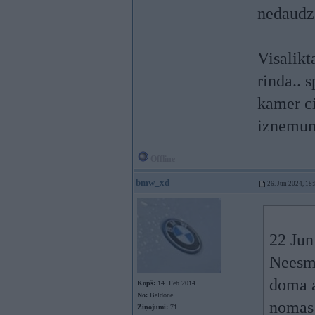
nedaudz 
Visalikt
rinda.. 
kamer ci
iznemu
Offline
bmw_xd
26. Jun 2024, 18
22 Jun
Neesmu
doma a
Kopš:
14. Feb 2014
No:
Baldone
nomas 
Ziņojumi:
71