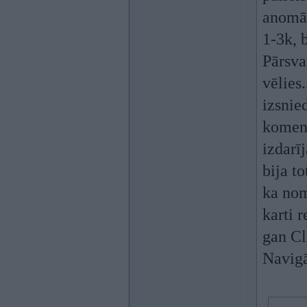
anomāl
1-3k, 
Pārsva
vēlies
izsnie
komentā
izdarī
bija to
ka nom
karti r
gan Cl
Navigā