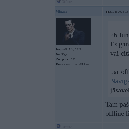
Offline
Mixzzz
26. Jun 2024, 13
26 Jun
Es gan
Kopš:
09. May 2013
vai ci
No:
Rīga
Ziņojumi:
3131
Braucu ar:
e34 un e91 kuuc
par of
Naviga
jāsave
Tam paš
offline 
Offline