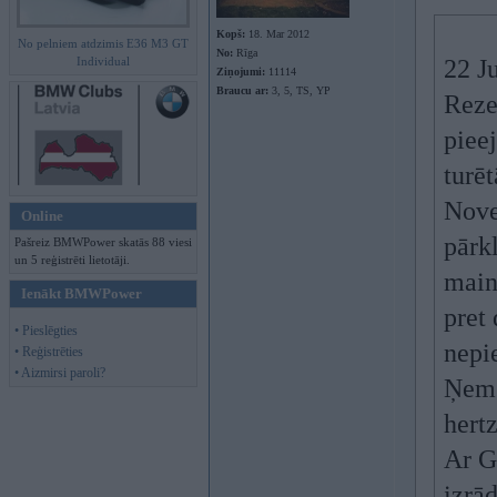
Kopš:
18. Mar 2012
No pelniem atdzimis E36 M3 GT
No:
Rīga
Individual
22 J
Ziņojumi:
11114
Braucu ar:
3, 5, TS, YP
Rezer
piee
turēt
Nove
Online
pārkl
Pašreiz BMWPower skatās 88 viesi
un 5 reģistrēti lietotāji.
main
Ienākt BMWPower
pret
• Pieslēgties
nepi
• Reģistrēties
• Aizmirsi paroli?
Ņem l
hertz
Ar G
izrā