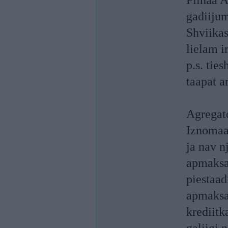
Pilnaa 
gadiijum
Shviikas,
lielam i
p.s. tie
taapat a
Agregato
Iznomaat
ja nav n
apmaksaa
piestaad
apmaksaa
krediitk