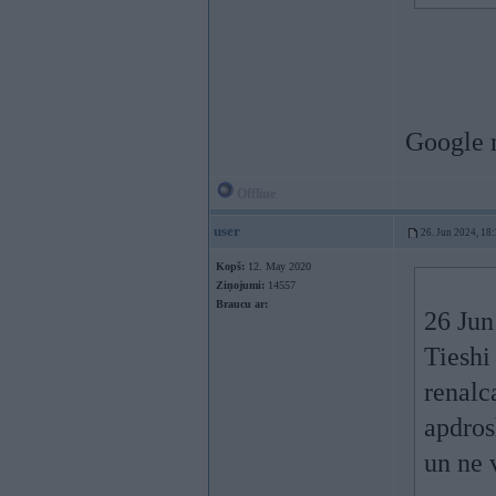
Google m
Offline
user
26. Jun 2024, 18
Kopš:
12. May 2020
Ziņojumi:
14557
Braucu ar:
26 Jun
Tieshi
renalc
apdros
un ne 