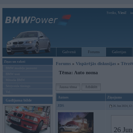
Sveiks,
Viesi!
Ie
Galvenā
Forums
Galerijas
Ziņas un raksti
Forums
»
Vispārējās diskusijas
»
Tērzē
BMW modeļu jaunumi
Tēma: Auto noma
BMW testi
Mēneša BMW
Sērijveida tūnings
Jauna tēma
Atbildēt
Vel...
Autors
Ziņojums
Gadījuma bilde
JDS
26. Jun 2024, 12
26 Jun