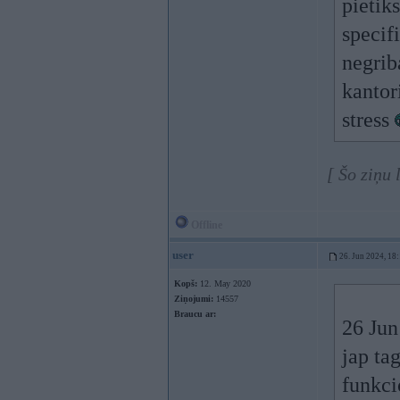
pietik
specif
negrib
kantor
stress
[ Šo ziņu
Offline
user
26. Jun 2024, 18
Kopš:
12. May 2020
Ziņojumi:
14557
Braucu ar:
26 Jun
jap ta
funkci