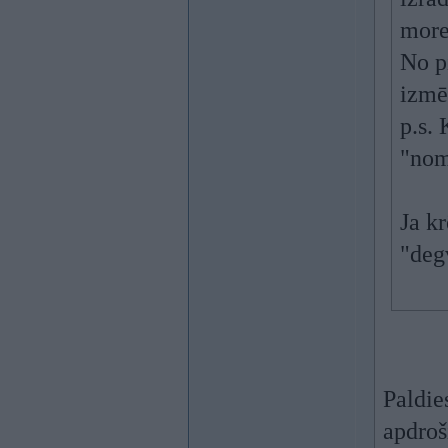
more
No p
izmē
p.s. 
"noma
Ja kr
"degv
Paldie
apdroš