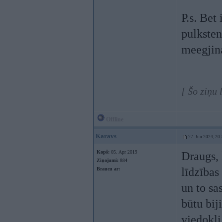
P.s. Bet 
pulksten
meegjina
[ Šo ziņu
Offline
Karavs
27. Jun 2024, 20
Kopš:
05. Apr 2019
Draugs, 
Ziņojumi:
884
līdzības 
Braucu ar:
un to sa
būtu bij
viedokļi