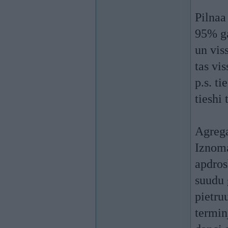
Pilnaa
95% ga
un viss
tas vis
p.s. t
tieshi
Agrega
Iznoma
apdros
suudu 
pietruu
termin