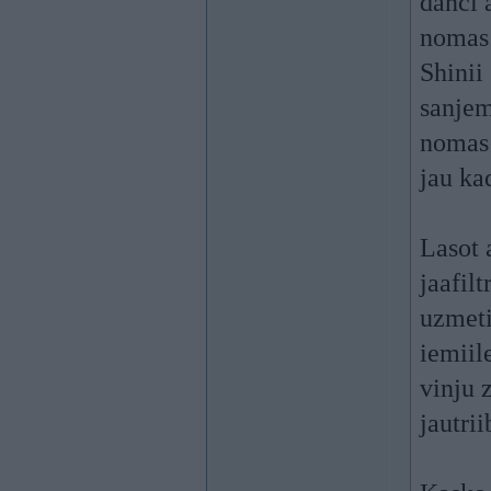
danci 
nomas 
Shinii
sanjem
nomas 
jau kad
Lasot 
jaafil
uzmeti
iemiil
vinju 
jautrii