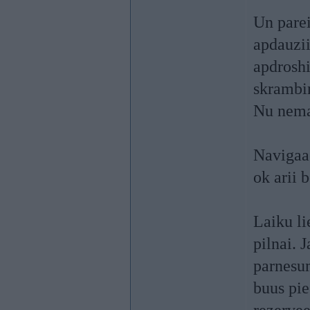
Un parei
apdauzii
apdroshi
skrambin
Nu nemak
Navigaac
ok arii b
Laiku li
pilnai. 
parnesum
buus pie