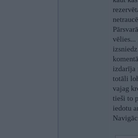
rezervēt
netrauc
Pārsvarā
vēlies..
izsniedz
komentār
izdarīja
totāli l
vajag kr
tieši to
iedotu a
Navigāci