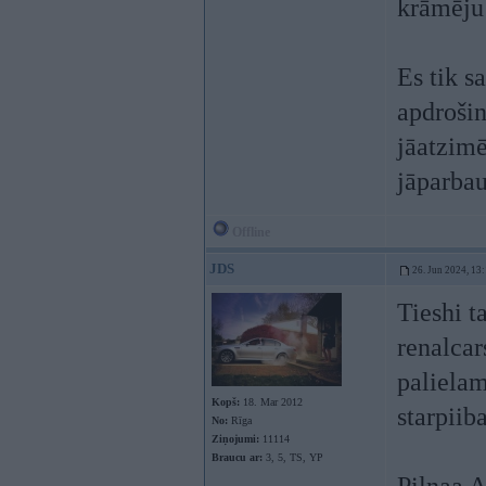
krāmēju
Es tik s
apdrošin
jāatzimē
jāparba
Offline
JDS
26. Jun 2024, 13
Tieshi t
renalcar
palielam
Kopš:
18. Mar 2012
starpiib
No:
Rīga
Ziņojumi:
11114
Braucu ar:
3, 5, TS, YP