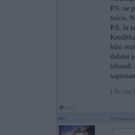
P.S. ne 
teicis. N
P.S. Ja t
Kredītka
būsi reze
dabūsi ņ
izbaudi 
saprota
[ Šo ziņu
Offline
JDS
27. Jun 2024, 21