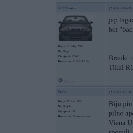
GirtzB
26. Jun 2024, 15
jap taga
bet "bac
Kopš:
15. May 2002
----------
No:
Rīga
Braukt i
Ziņojumi:
22409
Braucu ar:
2x(R6+LSD)
Tikai R
Offline
Erebs
26. Jun 2024, 15
Kopš:
30. Dec 2017
Biju pi
No:
Ikšķile
pilno ap
Ziņojumi:
38
Braucu ar:
Mammas auto
Viena Uk
spoguli,