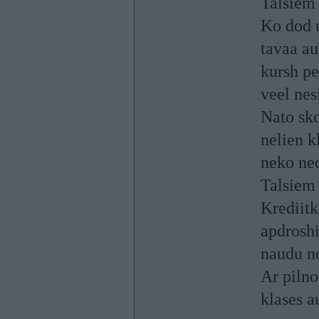
Talsiem 
Ko dod u
tavaa au
kursh pe
veel nes
Nato sko
nelien k
neko ned
Talsie
Krediitk
apdroshi
naudu no
Ar pilno
klases a