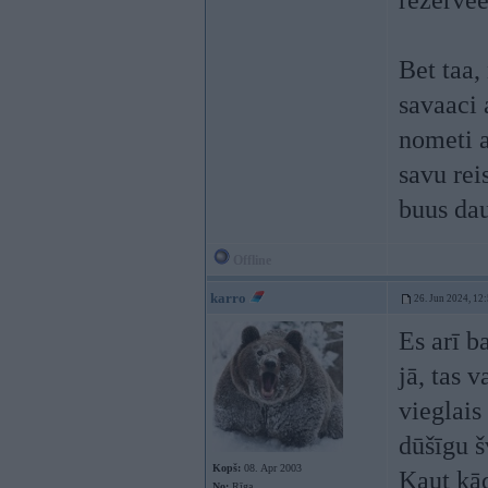
rezervee
Bet taa,
savaaci 
nometi a
savu rei
buus dau
Offline
karro
26. Jun 2024, 12
Es arī b
jā, tas
vieglais
dūšīgu š
Kopš:
08. Apr 2003
Kaut kād
No:
Rīga