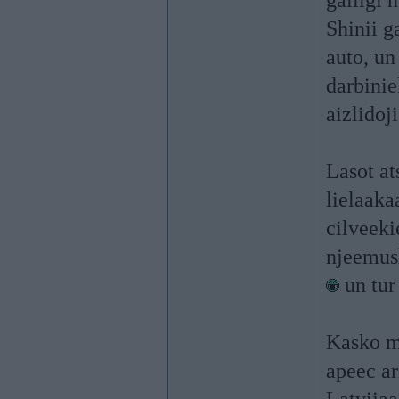
galiigi 
Shinii g
auto, un
darbinie
aizlidoj
Lasot at
lielaaka
cilveeki
njeemush
un tur 
Kasko ma
apeec ar