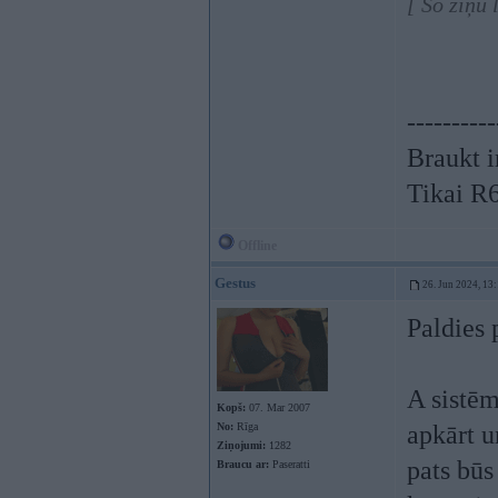
[ Šo ziņu
----------
Braukt i
Tikai R
Offline
Gestus
26. Jun 2024, 13
Paldies 
A sistēm
Kopš:
07. Mar 2007
No:
Rīga
apkārt u
Ziņojumi:
1282
pats būs
Braucu ar:
Paseratti