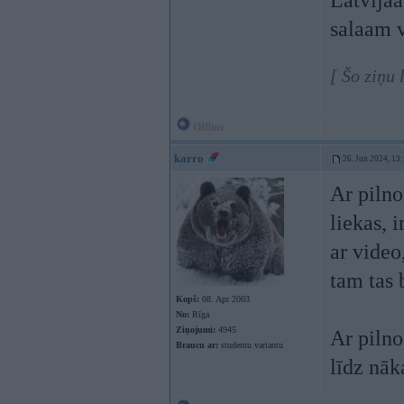
Latvijaa
salaam v
[ Šo ziņu
Offline
karro
26. Jun 2024, 13
Ar pilno
liekas, 
ar video
tam tas 
Kopš:
08. Apr 2003
No:
Rīga
Ziņojumi:
4945
Ar pilno 
Braucu ar:
studentu variantu
līdz nāk