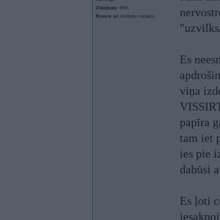
Ziņojumi:
4945
nervostr
Braucu ar:
studentu variantu
"uzvilks
Es neesm
apdrošin
viņa iz
VISSIRT
papīra g
tam iet 
ies pie 
dabūsi a
Es ļoti c
iesakņoj