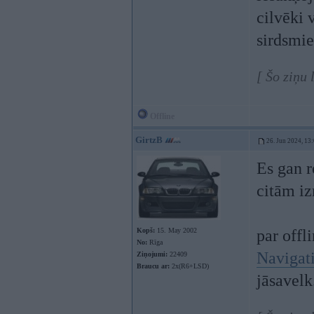
cilvēki 
sirdsmi
[ Šo ziņu 
Offline
GirtzB
26. Jun 2024, 13
Es gan r
citām iz
Kopš:
15. May 2002
par offl
No:
Rīga
Navigat
Ziņojumi:
22409
Braucu ar:
2x(R6+LSD)
jāsavelk