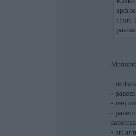
Kasko 
apdros
cauri.
pavisa
Manuprāt
- rentwl
- panem
- ieej v
- panem 
sanemsa
- ari ar