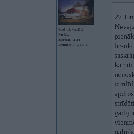
27 Jun
Nevaja
Kopš:
18. Mar 2012
pienāk
No:
Rīga
Ziņojumi:
11114
braukt
Braucu ar:
3, 5, TS, YP
saskrā
kā cit
nenos
tamlīd
apdroš
strīdē
gadīju
vienmē
paliel