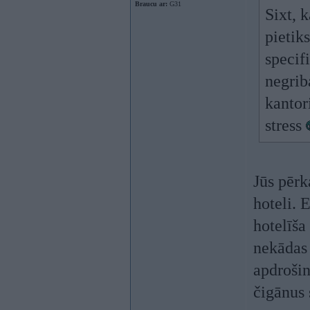
Braucu ar:
G31
Sixt, 
pietik
specif
negrib
kantor
stress
Jūs pērk
hoteli. 
hotelīša
nekādas 
apdrošin
čigānus 