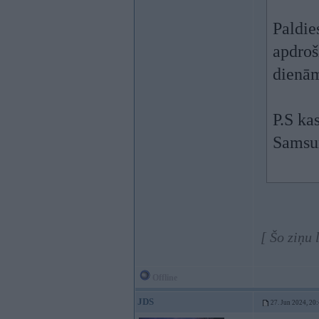
Paldie
apdroš
dienām
P.S ka
Samsu
[ Šo ziņu
Offline
JDS
27. Jun 2024, 20