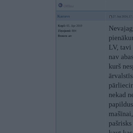
Offline
Karavs
27. Jun 2024, 17
Kopš:
05. Apr 2019
Nevajag 
Ziņojumi:
884
pienāku
Braucu ar:
LV, tavi
nav abas
kurš nes
ārvalstī
pārlieci
nekad ne
papildus
mašīnai,
pašrisks
kaut kas