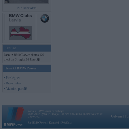
F13 kabriolets
Online
Pašreiz BMWPower skatās 120
viesi un 3 reģistrēti lietotāji.
Ienākt BMWPower
• Pieslēgties
• Reģistrēties
• Aizmirsi paroli?
Vortāls BMWPower.lv darbojas
kopš 2002. gada 14. maija. Tas nav auto klubs un nav saistīts ar
Galvena
|
Fo
BMW AG.
Par BMWPower
|
Kontakti
|
Reklāma