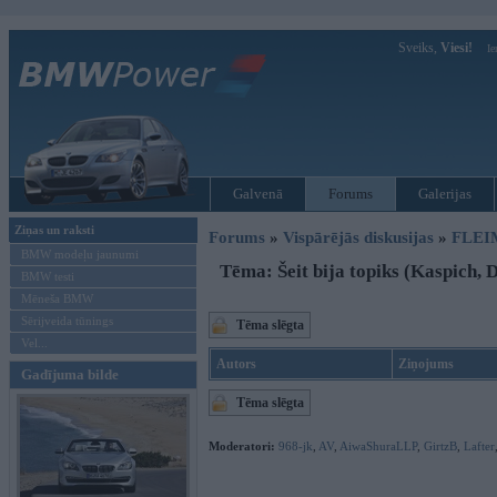
Sveiks,
Viesi!
Ie
Galvenā
Forums
Galerijas
Ziņas un raksti
Forums
»
Vispārējās diskusijas
»
FLEI
BMW modeļu jaunumi
Tēma: Šeit bija topiks (Kaspich,
BMW testi
Mēneša BMW
Sērijveida tūnings
Tēma slēgta
Vel...
Autors
Ziņojums
Gadījuma bilde
Tēma slēgta
Moderatori:
968-jk
,
AV
,
AiwaShuraLLP
,
GirtzB
,
Lafter