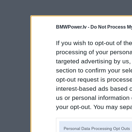
BMWPower.lv -
Do Not Process My
If you wish to opt-out of the
processing of your personal
targeted advertising by us
section to confirm your sel
opt-out request is proces
interest-based ads based o
us or personal information d
your opt-out. You may separ
disclosure of your personal
IAB’s list of downstream pa
Personal Data Processing Opt Outs