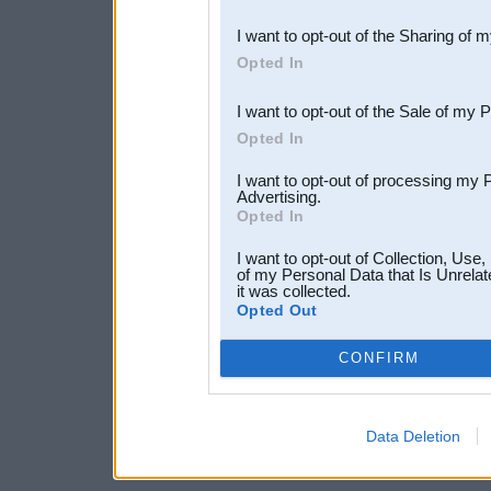
also be disclosed by us to 
I want to opt-out of the Sharing of 
Downstream Participants
th
Opted In
third parties.
I want to opt-out of the Sale of my 
Opted In
I want to opt-out of processing my 
Advertising.
Opted In
I want to opt-out of Collection, Use
of my Personal Data that Is Unrelat
it was collected.
Opted Out
CONFIRM
Data Deletion