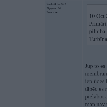
Kopš:
04. Jan 2018
Ziņojumi:
846
Braucu ar:
10 Oct 
Primāri
pilnībā 
Turbīna
Jup to es
membrānas
ieplūdes 
tāpēc es 
pielabot 
man nav 