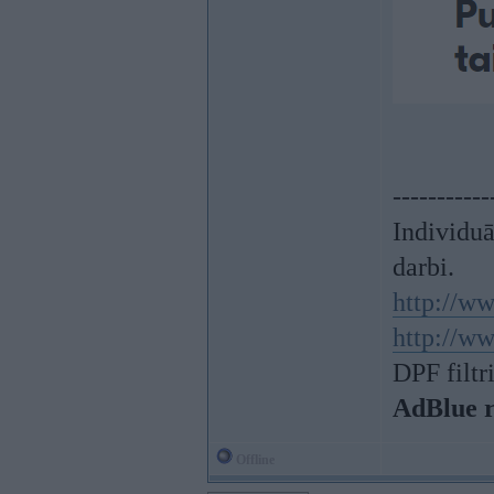
-----------
Individu
darbi.
http://ww
http://ww
DPF filtr
AdBlue 
Offline