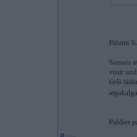
Pilsoni S
Sausais a
visur uzd
tieši tād
atpakaļga
Paldies p
Offline