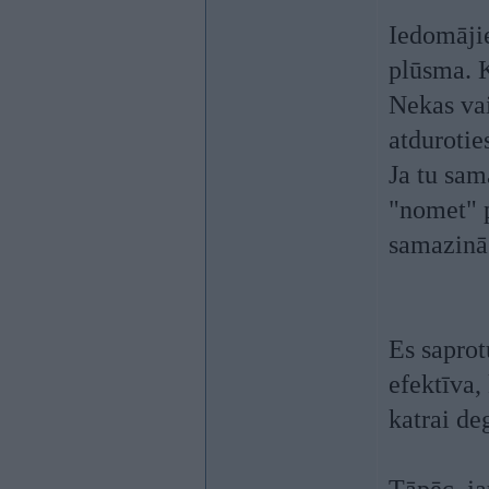
Iedomājie
plūsma. K
Nekas vai
atdurotie
Ja tu sam
"nomet" p
samazinā
Es saprot
efektīva,
katrai de