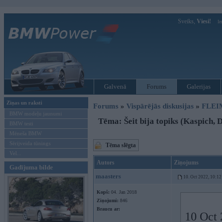
Sveiks,
Viesi!
Ie
Galvenā
Forums
Galerijas
Ziņas un raksti
Forums
»
Vispārējās diskusijas
»
FLEI
BMW modeļu jaunumi
Tēma: Šeit bija topiks (Kaspich,
BMW testi
Mēneša BMW
Sērijveida tūnings
Tēma slēgta
Vel...
Autors
Ziņojums
Gadījuma bilde
maasters
10. Oct 2022, 10:12
Kopš:
04. Jan 2018
Ziņojumi:
846
Braucu ar:
10 Oct 