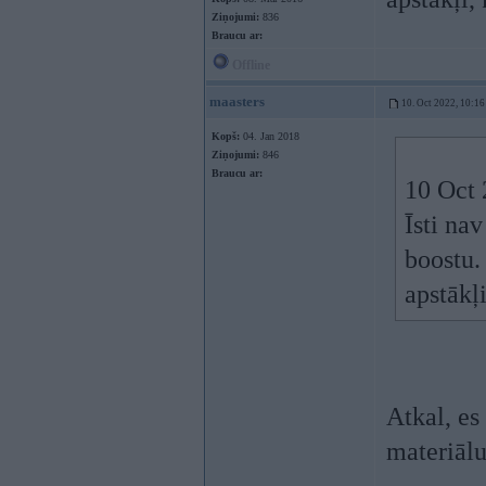
Ziņojumi:
836
Braucu ar:
Offline
maasters
10. Oct 2022, 10:16
Kopš:
04. Jan 2018
Ziņojumi:
846
Braucu ar:
10 Oct 
Īsti na
boostu.
apstākļi
Atkal, es
materiālu,