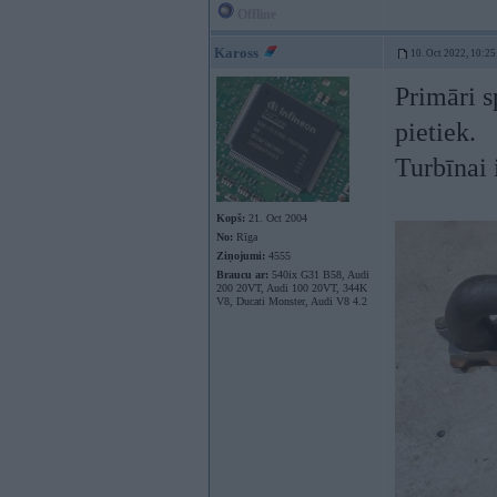
Offline
Kaross
10. Oct 2022, 10:25
Primāri s
pietiek.
Turbīnai 
Kopš:
21. Oct 2004
No:
Rīga
Ziņojumi:
4555
Braucu ar:
540ix G31 B58, Audi
200 20VT, Audi 100 20VT, 344K
V8, Ducati Monster, Audi V8 4.2