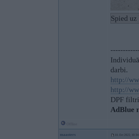
Spied uz 
-----------
Individu
darbi.
http://ww
http://ww
DPF filtr
AdBlue 
Offline
maasters
10. Oct 2022, 10:34