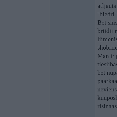
atljauts
''biedri
Bet shis
briidii 
liimenis
shobriid
Man ir
tiesiib
bet nup
paarkaa
neviens
kuuposh
risinaa