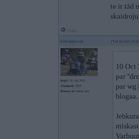
te ir tād
skaidroju
Offline
Zalespljavejs
10. Oct 2022, 10:40
10 Oct 
par ''dr
Kopš:
28. Jul 2015
par wg 
Ziņojumi:
2924
Braucu ar:
tautas auto
blogaa.
Jebkura
miskast
Varbuut