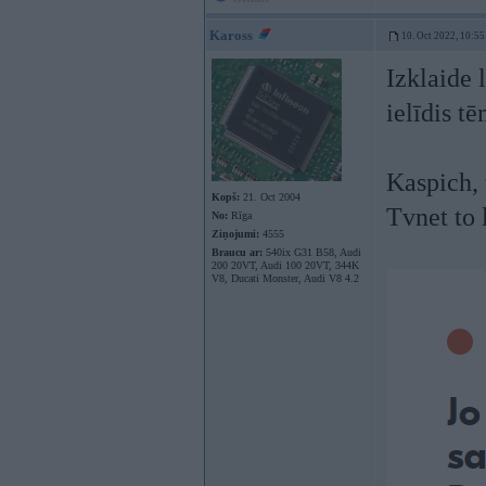
Kaross
10. Oct 2022, 10:55
Izklaide 
ielīdis t
Kaspich, 
Kopš:
21. Oct 2004
Tvnet to 
No:
Rīga
Ziņojumi:
4555
Braucu ar:
540ix G31 B58, Audi
200 20VT, Audi 100 20VT, 344K
V8, Ducati Monster, Audi V8 4.2