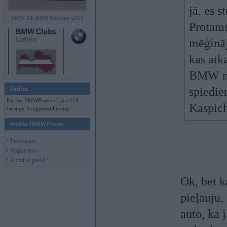
jā, es 
BMW Z4 (E89) Roadster 2009
Protams
mēģināj
kas atka
BMW nek
Online
spiedie
Pašreiz BMWPower skatās 118
Kaspich
viesi un 4 reģistrēti lietotāji.
Ienākt BMWPower
• Pieslēgties
• Reģistrēties
• Aizmirsi paroli?
Ok, bet k
pieļauju,
auto, ka j