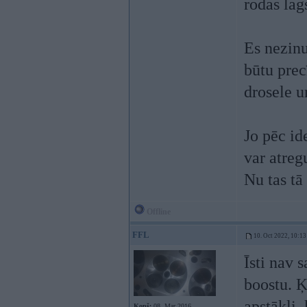
rodas lags
Es nezinu
būtu prec
drosele u
Jo pēc id
var atreg
Nu tas t
Offline
FFL
10. Oct 2022, 10:13
Īsti nav 
boostu. Ķ
apstākļi, 
Kopš:
08. Mar 2016