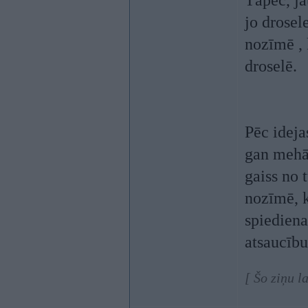
Tāpēc, ja
jo drosel
nozīmē ,
droselē.
Pēc idejas
gan mehā
gaiss no t
nozīmē, k
spiediena
atsaucību
[ Šo ziņu l