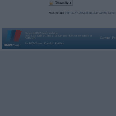
Tēma slēgta
Moderatori:
968-jk
,
AV
,
AiwaShuraLLP
,
GirtzB
,
Lafter
Vortāls BMWPower.lv darbojas
kopš 2002. gada 14. maija. Tas nav auto klubs un nav saistīts ar
Galvena
|
Fo
BMW AG.
Par BMWPower
|
Kontakti
|
Reklāma