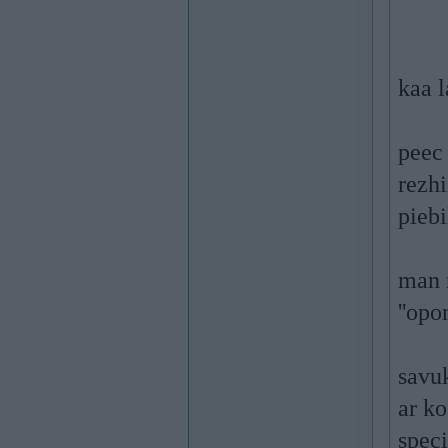
kaa l
peec 
rezhi
piebi
man n
''opo
savuk
ar ko
speci