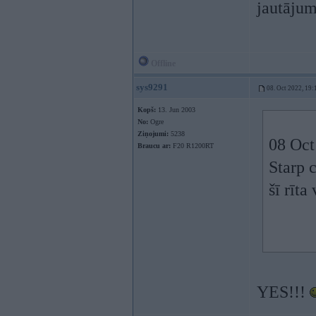
jautājum
Offline
sys9291
08. Oct 2022, 19:
Kopš:
13. Jun 2003
No:
Ogre
Ziņojumi:
5238
08 Oct
Braucu ar:
F20 R1200RT
Starp 
šī rīta
YES!!!