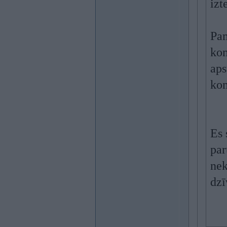
izt
Pam
kom
aps
ko
Es 
par
nek
dzī