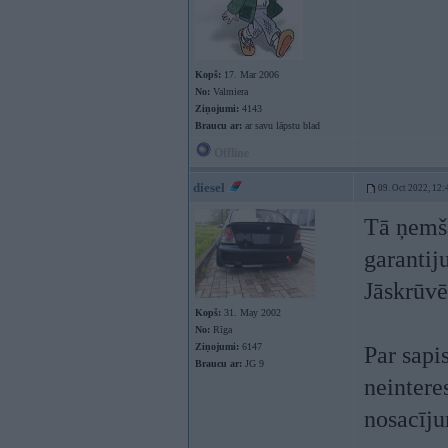
Kopš:
17. Mar 2006
No:
Valmiera
Ziņojumi:
4143
Braucu ar:
ar savu lāpstu blad
Offline
diesel
09. Oct 2022, 12:
Tā ņemša
garantij
Jāskrūvē
Kopš:
31. May 2002
No:
Rīga
Ziņojumi:
6147
Par sapi
Braucu ar:
JG 9
neinteres
nosacīju