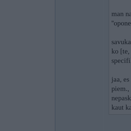
man nav
''opone
savuka
ko [te,
specif
jaa, e
piem., 
nepaska
kaut ka