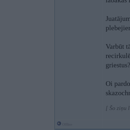
labākas l
Juatājum
plebejie
Varbūt t
recirkul
griestus
Oi pardo
skazochn
[ Šo ziņu 
Offline