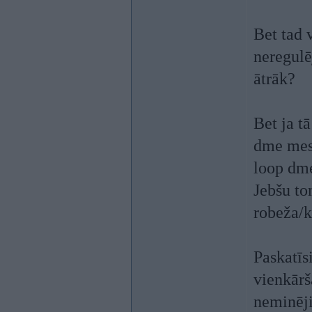
Bet tad 
neregulē
ātrāk?
Bet ja tā
dme mest
loop dme
Jebšu to
robeža/k
Paskatīs
vienkārš
neminēj