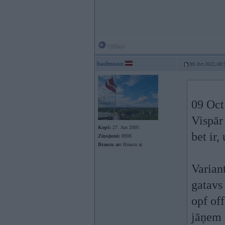
Offline
badmoon
09. Oct 2022, 00:
09 Oct
Vispār
Kopš:
27. Jun 2005
bet ir,
Ziņojumi:
8908
Braucu ar:
Braucu ar
Variant
gatavs
opf of
jāņem 