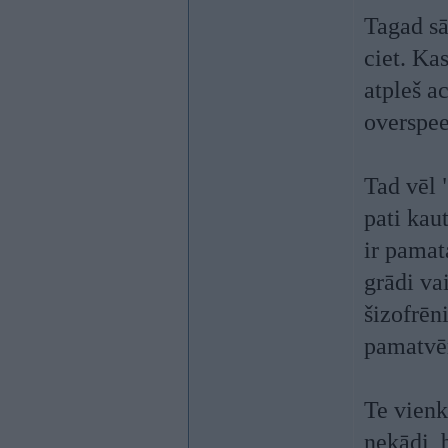
Tagad sā
ciet. Ka
atpleš a
overspee
Tad vēl 
pati kau
ir pamat
grādi va
šizofrēn
pamatvēr
Te vienk
nekādi, 