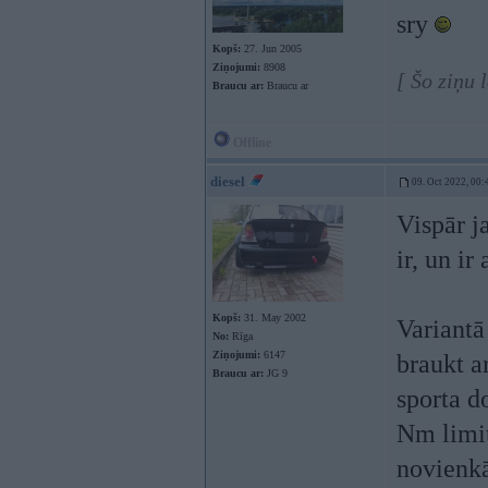
sry
Kopš:
27. Jun 2005
Ziņojumi:
8908
[ Šo ziņu
Braucu ar:
Braucu ar
Offline
diesel
09. Oct 2022, 00:
Vispār j
ir, un ir
Kopš:
31. May 2002
Variantā
No:
Rīga
Ziņojumi:
6147
braukt a
Braucu ar:
JG 9
sporta d
Nm limit
novienkā