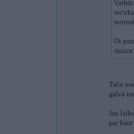
Varbūt
recirku
termod
Oi par
skazoc
Taču non
galvā un
Jau laik
par kau