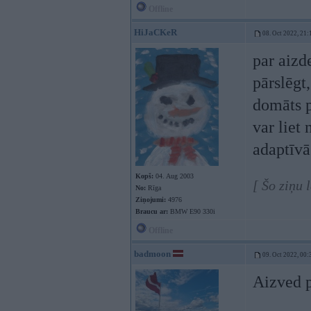
Offline
HiJaCKeR
08. Oct 2022, 21:
par aizd
pārslēgt,
domāts p
var liet 
adaptīvā
Kopš:
04. Aug 2003
[ Šo ziņu
No:
Rīga
Ziņojumi:
4976
Braucu ar:
BMW E90 330i
Offline
badmoon
09. Oct 2022, 00:
Aizved p