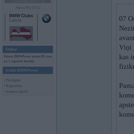
Alpina B12 (E32)
07 O
Nezin
avan
Viņi 
Online
kas i
Pašreiz BMWPower skatās 89 viesi
un 1 reģistrēti lietotāji.
fizik
Ienākt BMWPower
• Pieslēgties
Pamat
• Reģistrēties
• Aizmirsi paroli?
komer
apst
kome