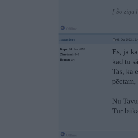
[ Šo ziņu 
Offline
maasters
08. Oct 2022, 12:
Kopš:
04. Jan 2018
Es, ja k
Ziņojumi:
846
kad tu s
Braucu ar:
Tas, ka 
pēctam, 
Nu Tavus
Tur laik
Offline