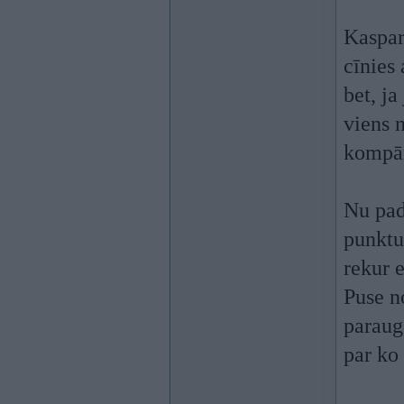
Kaspar
cīnies 
bet, ja
viens 
kompā
Nu pad
punktu
rekur 
Puse n
parauga
par ko