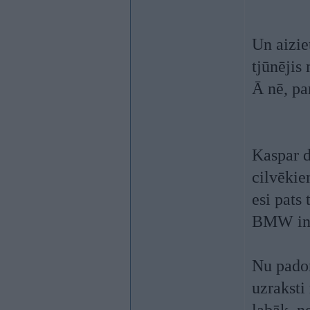
Un aizie
tjūnējis
Ā nē, pa
Kaspar d
cilvēkie
esi pats
BMW inž
Nu padom
uzraksti