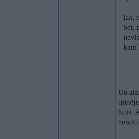
jaa, 
bet, 
nevie
kaut 
Un aiz
tjūnēj
bijis. 
nenoti