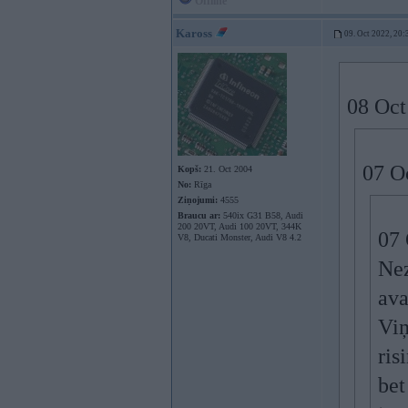
Offline
Kaross
09. Oct 2022, 20:
08 Oct
07 O
Kopš:
21. Oct 2004
No:
Rīga
Ziņojumi:
4555
Braucu ar:
540ix G31 B58, Audi
200 20VT, Audi 100 20VT, 344K
07 
V8, Ducati Monster, Audi V8 4.2
Nez
ava
Viņ
ris
bet