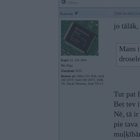
Offline
Kaross
09. Oct 2022, 21:
jo tālāk,
Mans iz
drosele
Kopš:
21. Oct 2004
No:
Rīga
Ziņojumi:
4555
Braucu ar:
540ix G31 B58, Audi
200 20VT, Audi 100 20VT, 344K
V8, Ducati Monster, Audi V8 4.2
Tur pat I
Bet tev 
Nē, tā i
pie tava
muļķībā