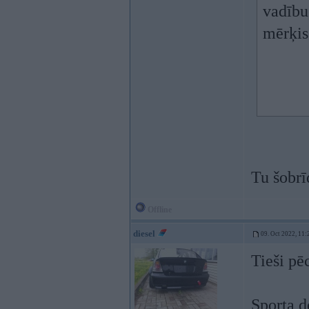
vadību
mērķis
Tu šobrī
Offline
diesel
09. Oct 2022, 11:
Tieši pē
Sporta do