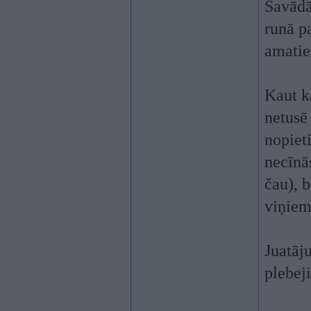
Savādāk
runā pa
amatie
Kaut k
netusē
nopieti
necīnā
čau), 
viņiem 
Juatāj
plebeji