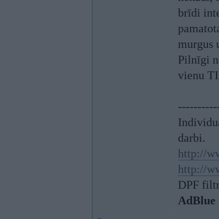
brīdi in
pamatot
murgus u
Pilnīgi
vienu TI
----------
Individu
darbi.
http://w
http://w
DPF filt
AdBlue 