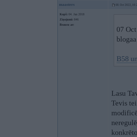
maasters
08. Oct 2022, 10:
Kopš:
04. Jan 2018
Ziņojumi:
846
Braucu ar:
07 Oct
blogaa
B58 un
Lasu Tav
Tevis te
modificē
neregulē
konkrēto