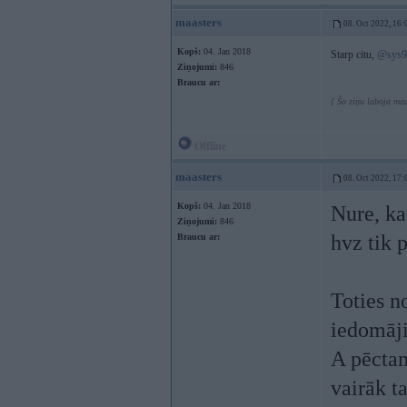
maasters
08. Oct 2022, 16:
Kopš:
04. Jan 2018
Starp citu,
@sys9
Ziņojumi:
846
Braucu ar:
[ Šo ziņu laboja maa
Offline
maasters
08. Oct 2022, 17:
Kopš:
04. Jan 2018
Nure, ka
Ziņojumi:
846
hvz tik p
Braucu ar:
Toties n
iedomāji
A pēctam
vairāk t