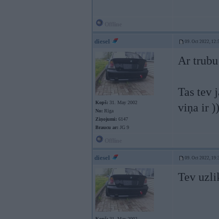
Offline
diesel
09. Oct 2022, 12:
Ar trubu
Tas tev 
Kopš:
31. May 2002
viņa ir )
No:
Rīga
Ziņojumi:
6147
Braucu ar:
JG 9
Offline
diesel
09. Oct 2022, 19:
Tev uzl
Kopš:
31. May 2002