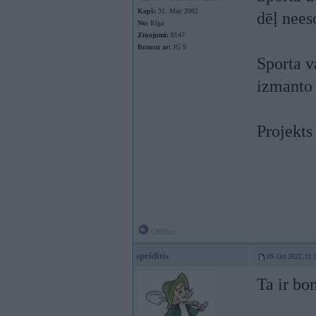
Kopš:
31. May 2002
dēļ nees
No:
Rīga
Ziņojumi:
6147
Braucu ar:
JG 9
Sporta v
izmanto 
Projekts 
Offline
spriditis
09. Oct 2022, 11:
Ta ir b