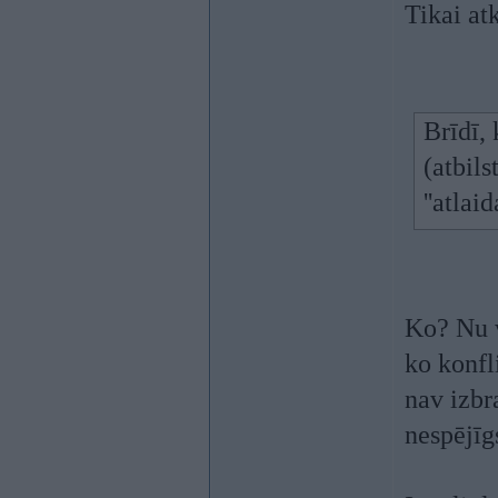
Tikai at
Brīdī, 
(atbil
''atlai
Ko? Nu w
ko konfl
nav izbr
nespējīg