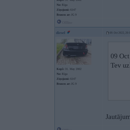
No:
Rīga
Ziņojumi:
6147
Braucu ar:
JG 9
Offline
diesel
09. Oct 2022, 20:
09 Oct
Tev uz
Kopš:
31. May 2002
No:
Rīga
Ziņojumi:
6147
Braucu ar:
JG 9
Jautājum