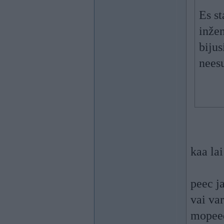
Es st
inže
bijus
neesu
kaa la
peec j
vai var
mopeed