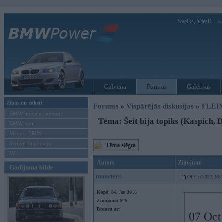
Sveiks,
Viesi!
Ie
Galvenā
Forums
Galerijas
Ziņas un raksti
Forums
»
Vispārējās diskusijas
»
FLEI
BMW modeļu jaunumi
Tēma: Šeit bija topiks (Kaspich,
BMW testi
Mēneša BMW
Sērijveida tūnings
Tēma slēgta
Vel...
Autors
Ziņojums
Gadījuma bilde
maasters
08. Oct 2022, 10:
Kopš:
04. Jan 2018
Ziņojumi:
846
Braucu ar:
07 Oct