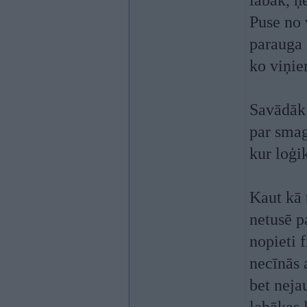
labāk, ņ
Puse no 
parauga 
ko viņie
Savādāk 
par smag
kur loģi
Kaut kā 
netusē p
nopieti f
necīnās 
bet neja