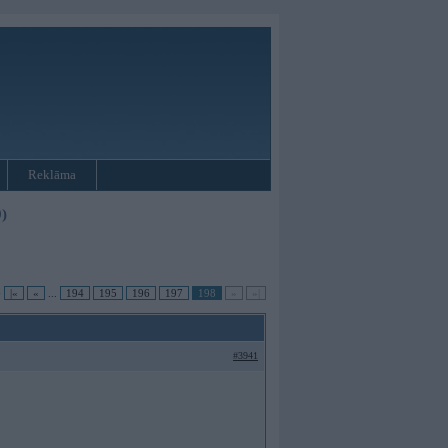
Reklāma
)
•
|«
«
...
194
195
196
197
198
»
»|
#3941