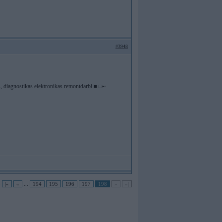
#3948
diagnostikas elektronikas remontdarbi ■ □▪▫
•
|«
«
...
194
195
196
197
198
»
»|