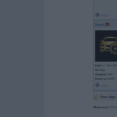
Offline
Angelz
Kopš:
17. May 200
No:
Rīga
Ziņojumi:
2893
Braucu ar:
BMW
Offline
Tēma slēgta
Moderatori:
968-j