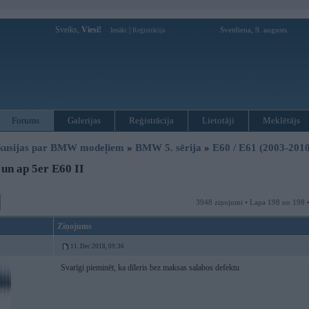
Sveiks,
Viesi!
|
Svetdiena, 9. augusts
Ienākt
Reģistrācija
Forums
Galerijas
Reģistrācija
Lietotāji
Meklētājs
kusijas par BMW modeļiem
»
BMW 5. sērija
»
E60 / E61 (2003-2010
un ap 5er E60 II
3948 ziņojumi • Lapa 198 no 198 
Ziņojums
11. Dec 2018, 09:36
Svarīgi pieminēt, ka dīleris bez maksas salabos defektu