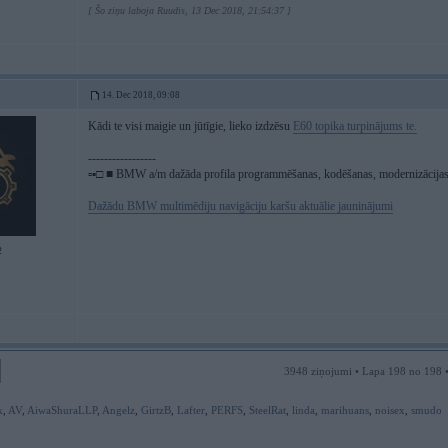
[ Šo ziņu laboja Ruudis, 13 Dec 2018, 21:54:37 ]
14. Dec 2018, 09:08
Kādi te visi maigie un jūtīgie, lieko izdzēsu
E60 topika turpinājums te.
-----------------
▫▪□ ■ BMW a/m dažāda profila programmēšanas, kodēšanas, modernizācijas, 
Dažādu BMW multimēdiju navigāciju karšu aktuālie jauninājumi
2
3948 ziņojumi • Lapa 198 no 198 
k
,
AV
,
AiwaShuraLLP
,
Angelz
,
GirtzB
,
Lafter
,
PERFS
,
SteelRat
,
linda
,
marihuans
,
noisex
,
smudo