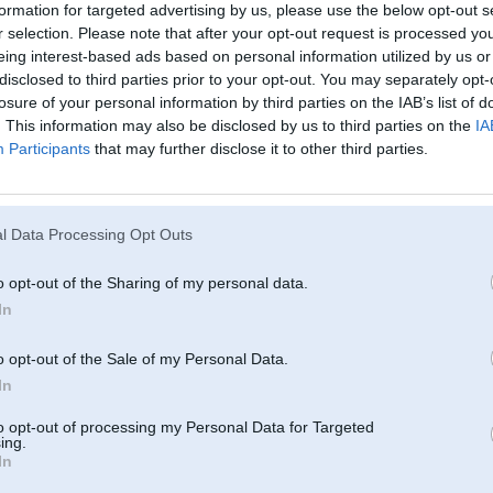
formation for targeted advertising by us, please use the below opt-out s
11. Dec 2018, 11:37
r selection. Please note that after your opt-out request is processed y
eing interest-based ads based on personal information utilized by us or
BMW rūpnīcas kasjaks ar to PLUSA vadu... zvani dīlerim, nosauc VIN un viņi
nosacījuma ka iepriekš vads jau nav mainīts.. Ja ir mainīts tad pateiks tev ka 
disclosed to third parties prior to your opt-out. You may separately opt-
losure of your personal information by third parties on the IAB’s list of
. This information may also be disclosed by us to third parties on the
IA
Participants
that may further disclose it to other third parties.
l Data Processing Opt Outs
o opt-out of the Sharing of my personal data.
In
o opt-out of the Sale of my Personal Data.
11. Dec 2018, 12:23
In
shiis probleemas tikai uz e60 attiecas vai e92 arii ir riska zonaa?
to opt-out of processing my Personal Data for Targeted
ing.
In