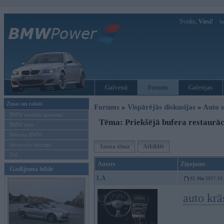
Sveiks,
Viesi!
Ie
Galvenā
Forums
Galerijas
Ziņas un raksti
Forums
»
Vispārējās diskusijas
»
Auto s
BMW modeļu jaunumi
Tēma: Priekšējā bufera restaurāc
BMW testi
Mēneša BMW
Sērijveida tūnings
Jauna tēma
Atbildēt
Vel...
Autors
Ziņojums
Gadījuma bilde
LA
03. Mar 2017, 15
auto krā