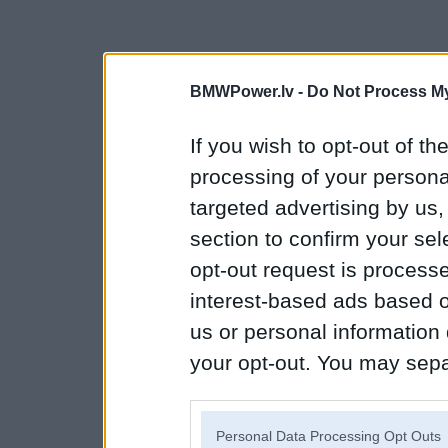
BMWPower.lv -
Do Not Process My
If you wish to opt-out of the
processing of your personal
targeted advertising by us
section to confirm your sel
opt-out request is proces
interest-based ads based o
us or personal information d
your opt-out. You may separ
disclosure of your personal
IAB’s list of downstream pa
Personal Data Processing Opt Outs