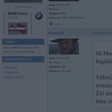
Kopš:
20. Feb 2007
F13 kabriolets
No:
Rīga
Ziņojumi:
9366
Braucu ar:
123D, KTM 640 ADV
Offline
RenegadeX
06. Mar 2017, 13
Online
Pašreiz BMWPower skatās 193
viesi un 7 reģistrēti lietotāji.
06 Ma
Kopš:
23. Oct 2015
Ienākt BMWPower
Iegādā
No:
Jelgava
Ziņojumi:
3448
• Pieslēgties
Braucu ar:
e39, pc34
• Reģistrēties
Vēlrei
• Aizmirsi paroli?
restau
Žēl me
būtu i