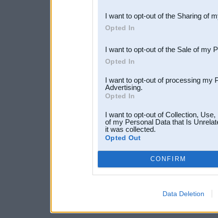
also be disclosed by us to 
I want to opt-out of the Sharing of 
Downstream Participants
th
Opted In
third parties.
I want to opt-out of the Sale of my 
Opted In
I want to opt-out of processing my 
Advertising.
Opted In
I want to opt-out of Collection, Use
of my Personal Data that Is Unrelat
it was collected.
Opted Out
CONFIRM
Data Deletion