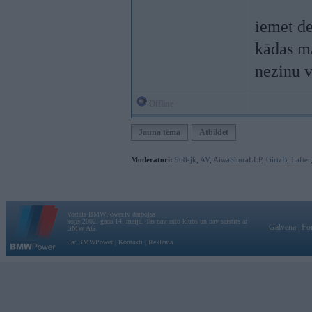
iemet de
kādas ma
nezinu v
Offline
Jauna tēma
Atbildēt
Moderatori:
968-jk
,
AV
,
AiwaShuraLLP
,
GirtzB
,
Lafter
Vortāls BMWPower.lv darbojas
kopš 2002. gada 14. maija. Tas nav auto klubs un nav saistīts ar
Galvena
|
Fo
BMW AG.
Par BMWPower
|
Kontakti
|
Reklāma