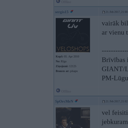
Offline
sergis15
21. Feb 2017, 21:00
vairāk bi
ar vienu 
-----------
Kopš:
05. Apr 2010
Brīvības 
No:
Rīga
Ziņojumi:
12125
GIANT/LI
Braucu ar:
pikapu
PM-Lūgum
Offline
SpOrcMeN
21. Feb 2017, 21:02
vel feisi
jebkuram