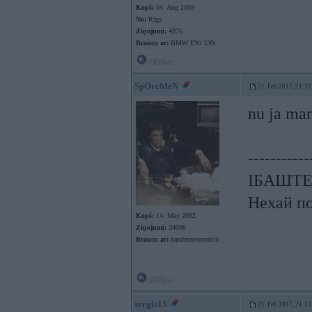
Kopš:
04. Aug 2003
No:
Rīga
Ziņojumi:
4976
Braucu ar:
BMW E90 330i
Offline
SpOrcMeN
21. Feb 2017, 21:12
nu ja man
-----------
ІБАШТЕ!!
Нехай по
Kopš:
14. May 2002
Ziņojumi:
34090
Braucu ar:
banderautomobili
Offline
sergis15
21. Feb 2017, 21:13