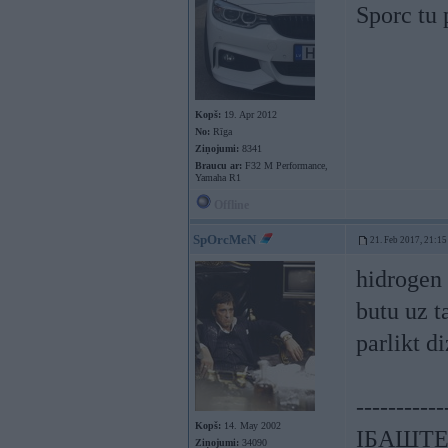
Sporc tu 
Kopš:
19. Apr 2012
No:
Rīga
Ziņojumi:
8341
Braucu ar:
F32 M Performance,
Yamaha R1
Offline
SpOrcMeN
21. Feb 2017, 21:15
hidrogen 
butu uz t
parlikt d
-----------
Kopš:
14. May 2002
ІБАШТЕ!!
Ziņojumi:
34090