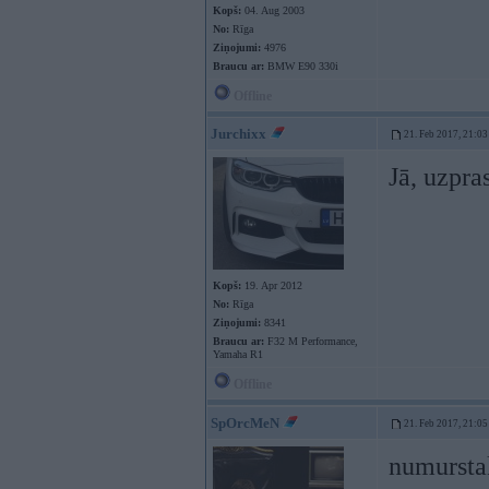
Kopš:
04. Aug 2003
No:
Rīga
Ziņojumi:
4976
Braucu ar:
BMW E90 330i
Offline
Jurchixx
21. Feb 2017, 21:03
Jā, uzpra
Kopš:
19. Apr 2012
No:
Rīga
Ziņojumi:
8341
Braucu ar:
F32 M Performance,
Yamaha R1
Offline
SpOrcMeN
21. Feb 2017, 21:05
numurstak