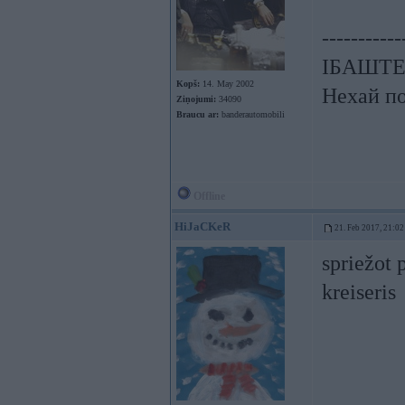
-----------
ІБАШТЕ!!
Kopš:
14. May 2002
Нехай по
Ziņojumi:
34090
Braucu ar:
banderautomobili
Offline
HiJaCKeR
21. Feb 2017, 21:02
spriežot 
kreiseris