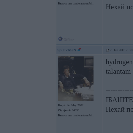
Braucu ar:
banderautomobili
Нехай по
Offline
SpOrcMeN
21. Feb 2017, 21:23
hydrogen 
talantam
-----------
ІБАШТЕ!!
Kopš:
14. May 2002
Нехай по
Ziņojumi:
34090
Braucu ar:
banderautomobili