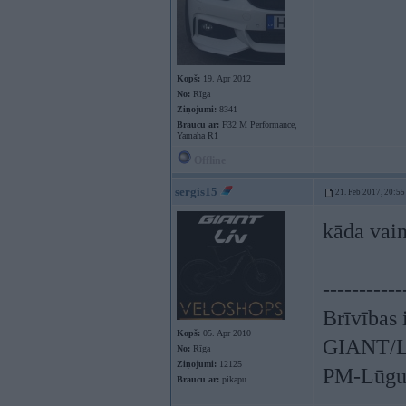
Kopš:
19. Apr 2012
No:
Rīga
Ziņojumi:
8341
Braucu ar:
F32 M Performance,
Yamaha R1
Offline
sergis15
21. Feb 2017, 20:55
kāda vai
-----------
Brīvības 
Kopš:
05. Apr 2010
GIANT/LI
No:
Rīga
Ziņojumi:
12125
PM-Lūgum
Braucu ar:
pikapu