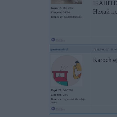
ІБАШТЕ!!
Kopš:
14. May 2002
Нехай по
Ziņojumi:
34090
Braucu ar:
banderautomobili
Offline
gaazesmird
21. Feb 2017, 21:46
Karoch ej
Kopš:
27. Feb 2016
Ziņojumi:
2843
Braucu ar:
ogres statoila soļkja
mucu
Offline