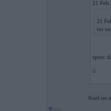
21 Feb 
21 Fe
tas n
sporc dz
Kurš no 
Offline