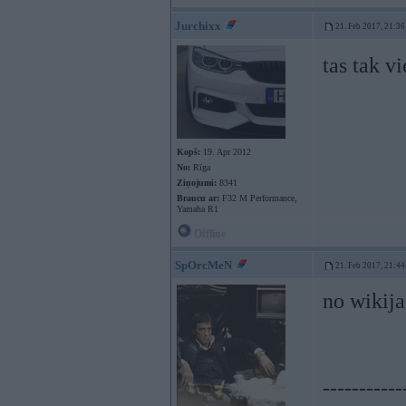
Jurchixx
21. Feb 2017, 21:36
tas tak v
Kopš:
19. Apr 2012
No:
Rīga
Ziņojumi:
8341
Braucu ar:
F32 M Performance,
Yamaha R1
Offline
SpOrcMeN
21. Feb 2017, 21:44
no wikija
-----------