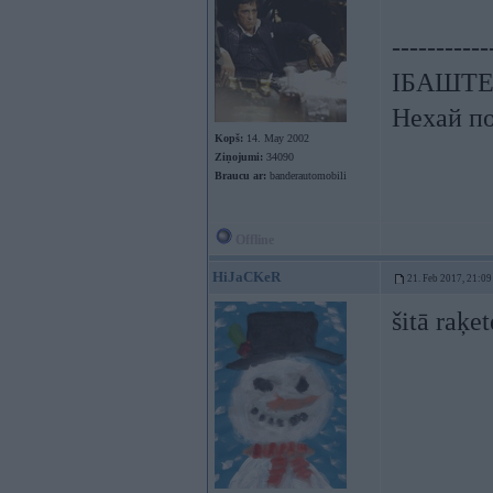
-----------
ІБАШТЕ!!
Нехай по
Kopš:
14. May 2002
Ziņojumi:
34090
Braucu ar:
banderautomobili
Offline
HiJaCKeR
21. Feb 2017, 21:09
šitā raķe