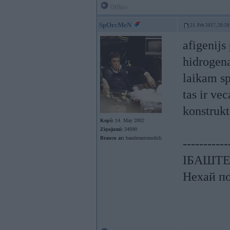
Offline
SpOrcMeN
21. Feb 2017, 20:59
afigenijs
hidrogena
laikam sp
tas ir vec
konstrukt
Kopš:
14. May 2002
Ziņojumi:
34090
Braucu ar:
banderautomobili
-----------
ІБАШТЕ!!
Нехай по