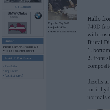
F13 kabriolets
Hallo fr
Kopš:
14. May 2002
740D fac
Ziņojumi:
34090
Braucu ar:
banderautomobili
with cus
Online
Brutal D
Pašreiz BMWPower skatās 138
1. botto
viesi un 4 reģistrēti lietotāji.
2. front 
Ienākt BMWPower
composit
• Pieslēgties
• Reģistrēties
• Aizmirsi paroli?
dizelis a
tur ir hy
normals s