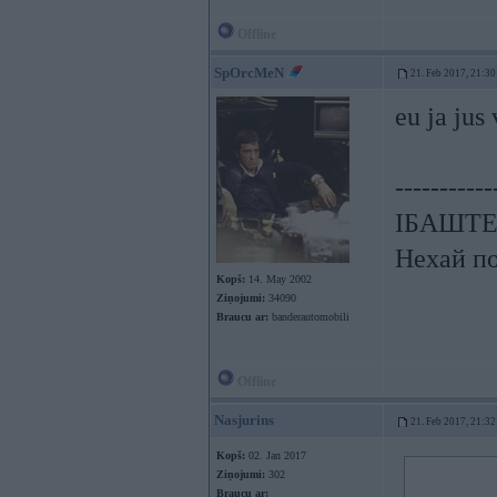
Offline
SpOrcMeN
21. Feb 2017, 21:30
eu ja jus
-----------
ІБАШТЕ!!
Нехай по
Kopš:
14. May 2002
Ziņojumi:
34090
Braucu ar:
banderautomobili
Offline
Nasjurins
21. Feb 2017, 21:32
Kopš:
02. Jan 2017
Ziņojumi:
302
Braucu ar: