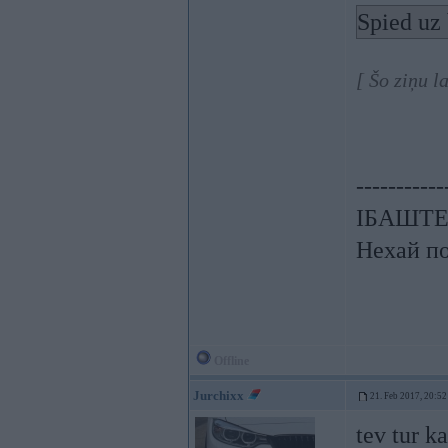
Spied uz 
[ Šo ziņu 
-----------
ІБАШТЕ!!
Нехай по
Offline
Jurchixx
21. Feb 2017, 20:52
tev tur k