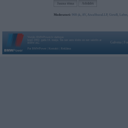
Jauna tēma
Atbildēt
Moderatori:
968-jk
,
AV
,
AiwaShuraLLP
,
GirtzB
,
Lafter
Vortāls BMWPower.lv darbojas
kopš 2002. gada 14. maija. Tas nav auto klubs un nav saistīts ar
Galvena
|
Fo
BMW AG.
Par BMWPower
|
Kontakti
|
Reklāma