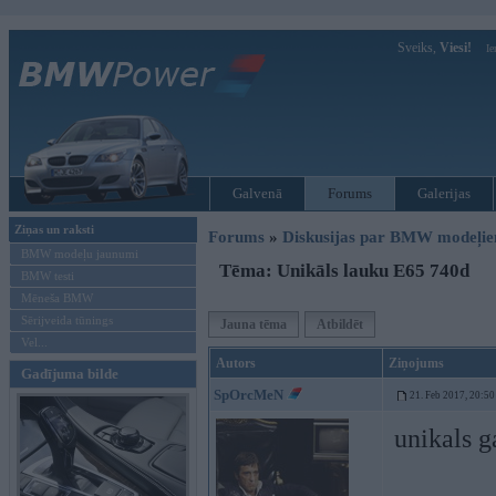
Sveiks,
Viesi!
Ie
Galvenā
Forums
Galerijas
Ziņas un raksti
Forums
»
Diskusijas par BMW modeļi
BMW modeļu jaunumi
Tēma: Unikāls lauku E65 740d
BMW testi
Mēneša BMW
Sērijveida tūnings
Jauna tēma
Atbildēt
Vel...
Autors
Ziņojums
Gadījuma bilde
SpOrcMeN
21. Feb 2017, 20:50
unikals g