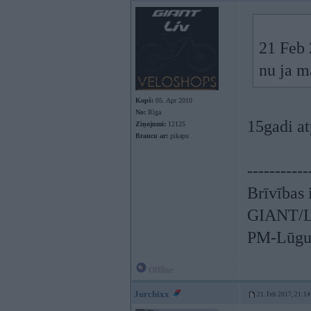
21 Feb 
nu ja m
Kopš:
05. Apr 2010
No:
Rīga
15gadi at
Ziņojumi:
12125
Braucu ar:
pikapu
-----------
Brīvības 
GIANT/LI
PM-Lūgum
Offline
Jurchixx
21. Feb 2017, 21:14