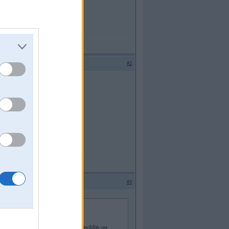
#2
#3
ces ok ,tikai problema kad vinjas nesildās un