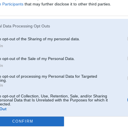
Participants
that may further disclose it to other third parties.
l Data Processing Opt Outs
15. Dec 2016, 19:54
o opt-out of the Sharing of my personal data.
In
o opt-out of the Sale of my Personal Data.
In
to opt-out of processing my Personal Data for Targeted
ing.
In
o opt-out of Collection, Use, Retention, Sale, and/or Sharing
ersonal Data that Is Unrelated with the Purposes for which it
15. Dec 2016, 20:07
lected.
Out
15 Dec 2016, 19:35:22
@ken_0701
rakstīja:
CONFIRM
Bmw 2002 Gada 3.0 dīzelis xd modelis.
Pamanīju kad nelabi lec autiņš,nomainījām kvēlsveces,un drošinātāju,sve