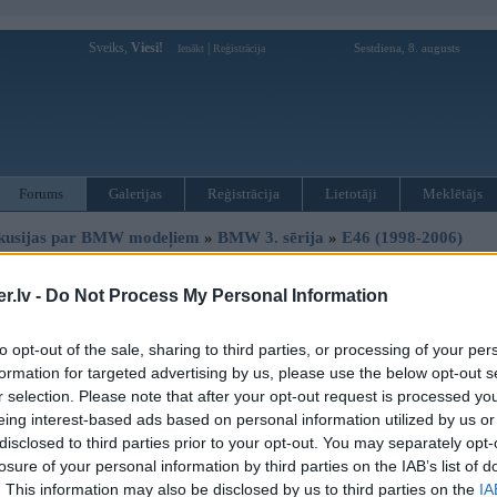
Sveiks,
Viesi!
|
Sestdiena, 8. augusts
Ienākt
Reģistrācija
Forums
Galerijas
Reģistrācija
Lietotāji
Meklētājs
kusijas par BMW modeļiem
»
BMW 3. sērija
»
E46 (1998-2006)
ārā kvēlsveču drošinātāju 100 amp
.lv -
Do Not Process My Personal Information
Atbildēt
to opt-out of the sale, sharing to third parties, or processing of your per
Ziņojums
formation for targeted advertising by us, please use the below opt-out s
r selection. Please note that after your opt-out request is processed y
15. Dec 2016, 19:35
eing interest-based ads based on personal information utilized by us or
Bmw 2002 Gada 3.0 dīzelis xd modelis.
disclosed to third parties prior to your opt-out. You may separately opt-
Pamanīju kad nelabi lec autiņš,nomainījām kvēlsveces,un drošinātāju,sveces 
losure of your personal information by third parties on the IAB’s list of
pušu varbūt kādam ir bijusi pieredze????
. This information may also be disclosed by us to third parties on the
IA