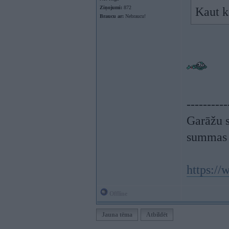
Ziņojumi:
872
Kaut k
Braucu ar:
Nebraucu!
----------
Garāžu s
summas 
https:/
Offline
Jauna tēma
Atbildēt