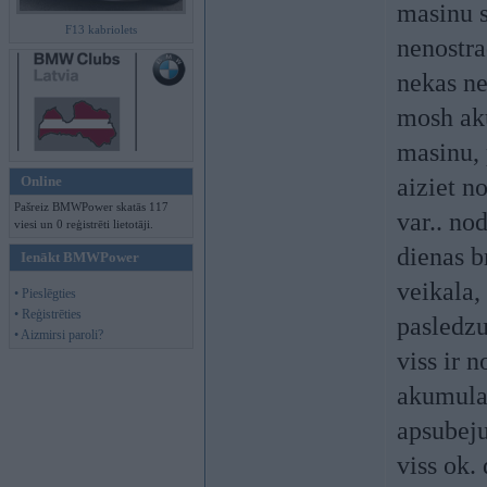
masinu s
F13 kabriolets
nenostra
nekas ne
mosh aku
masinu, 
Online
aiziet n
Pašreiz BMWPower skatās 117
var.. no
viesi un 0 reģistrēti lietotāji.
dienas b
Ienākt BMWPower
veikala,
• Pieslēgties
• Reģistrēties
pasledzu
• Aizmirsi paroli?
viss ir 
akumula
apsubeju
viss ok.