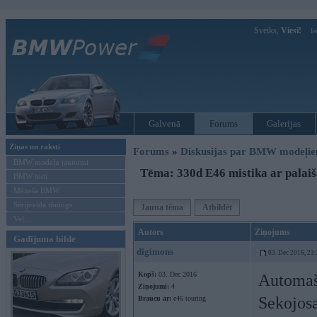
Sveiks,
Viesi!
Ie
Galvenā
Forums
Galerijas
Ziņas un raksti
Forums
»
Diskusijas par BMW modeļi
BMW modeļu jaunumi
Tēma: 330d E46 mistika ar palai
BMW testi
Mēneša BMW
Sērijveida tūnings
Jauna tēma
Atbildēt
Vel...
Autors
Ziņojums
Gadījuma bilde
digimons
03. Dec 2016, 23
Kopš:
03. Dec 2016
Automašī
Ziņojumi:
4
Sekojosa
Braucu ar:
e46 touring