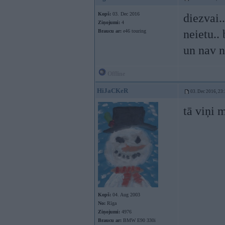
Kopš:
03. Dec 2016
diezvai.
Ziņojumi:
4
neietu.. 
Braucu ar:
e46 touring
un nav n
Offline
HiJaCKeR
03. Dec 2016, 23
tā viņi 
Kopš:
04. Aug 2003
No:
Rīga
Ziņojumi:
4976
Braucu ar:
BMW E90 330i