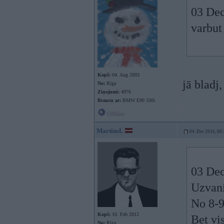
03 Dec
varbut
Kopš:
04. Aug 2003
jā bladj
No:
Rīga
Ziņojumi:
4976
Braucu ar:
BMW E90 330i
Offline
MartinsL
04. Dec 2016, 00
03 Dec
Uzvani
No 8-9
Kopš:
16. Feb 2012
Bet vi
No:
Rīga