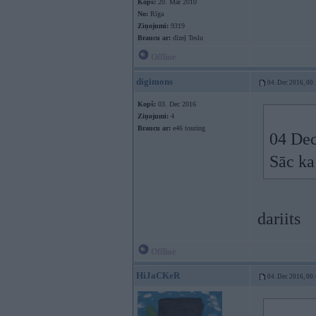
Kopš:
20. Mar 2010
No:
Rīga
Ziņojumi:
9319
Braucu ar:
dīzeļ Teslu
Offline
digimons
04. Dec 2016, 00
Kopš:
03. Dec 2016
Ziņojumi:
4
Braucu ar:
e46 touring
04 Dec
Sāc ka
dariits
Offline
HiJaCKeR
04. Dec 2016, 00