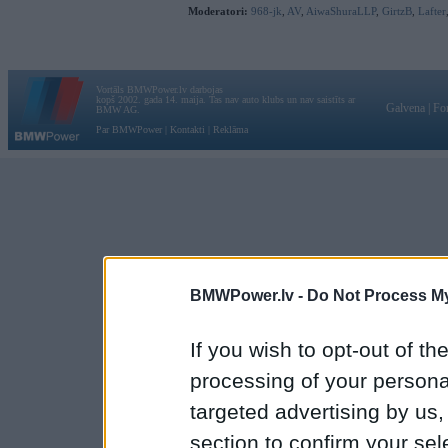
Moderatori:
968-jk
,
AV
,
AiwaShuraLLP
,
GirtzB
,
Lafter
Vortāls BMWPower.lv darbojas
kopš 2002. gada 14. maija. Tas nav auto klubs un nav saistīts ar
Galvena
|
Fo
BMW AG.
Par BMWPower
|
Kontakti
|
Reklāma
BMWPower.lv -
Do Not Process My
If you wish to opt-out of the
processing of your personal
targeted advertising by us
section to confirm your sel