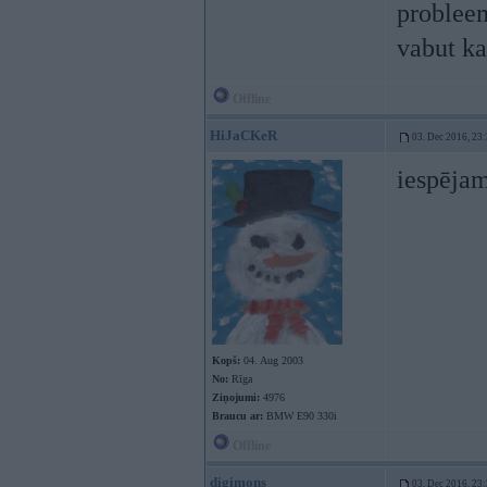
probleem
vabut ka
Offline
HiJaCKeR
03. Dec 2016, 23
iespējam
Kopš:
04. Aug 2003
No:
Rīga
Ziņojumi:
4976
Braucu ar:
BMW E90 330i
Offline
digimons
03. Dec 2016, 23