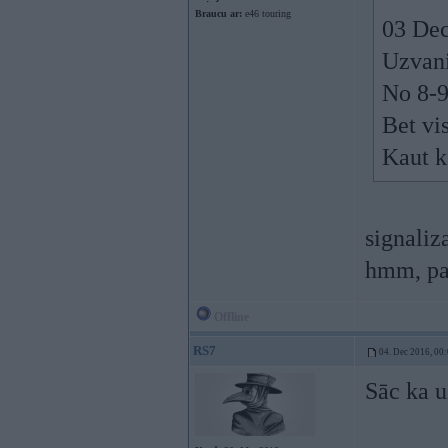
Braucu ar:
e46 touring
03 Dec
Uzvani
No 8-9
Bet vi
Kaut k
signaliza
hmm, pal
Offline
RS7
04. Dec 2016, 00
Sāc ka u