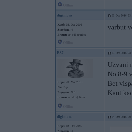
Offline
digimons
03. Dec 2016, 23
Kopš:
03. Dec 2016
varbut v
Ziņojumi:
4
Braucu ar:
e46 touring
Offline
RS7
03. Dec 2016, 23
Uzvani 
No 8-9 v
Bet visp
Kopš:
20. Mar 2010
No:
Rīga
Kaut kad
Ziņojumi:
9319
Braucu ar:
dīzeļ Teslu
Offline
digimons
04. Dec 2016, 00
Kopš:
03. Dec 2016
Ziņojumi:
4