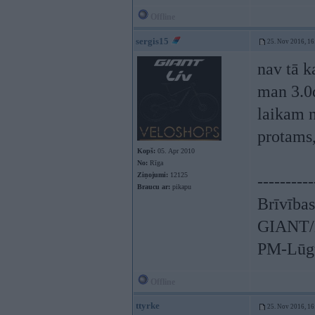
Offline
sergis15
25. Nov 2016, 16
nav tā k
man 3.0d
laikam n
protams,
Kopš:
05. Apr 2010
No:
Rīga
Ziņojumi:
12125
----------
Braucu ar:
pikapu
Brīvības
GIANT/L
PM-Lūgu
Offline
ttyrke
25. Nov 2016, 16