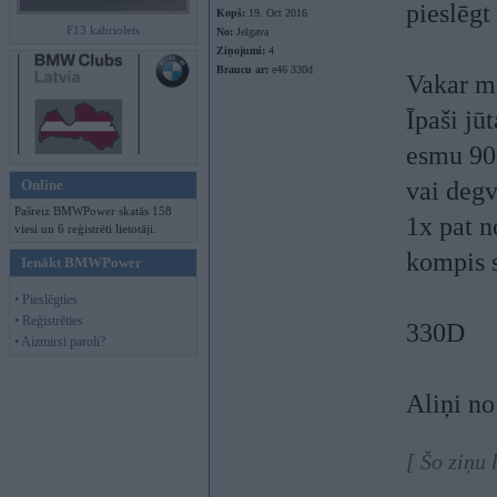
pieslēgt
Kopš:
19. Oct 2016
F13 kabriolets
No:
Jelgava
Ziņojumi:
4
Braucu ar:
e46 330d
Vakar ma
Īpaši jū
esmu 90%
Online
vai degv
Pašreiz BMWPower skatās 158
1x pat n
viesi un 6 reģistrēti lietotāji.
kompis 
Ienākt BMWPower
• Pieslēgties
• Reģistrēties
330D
• Aizmirsi paroli?
Aliņi n
[ Šo ziņu 