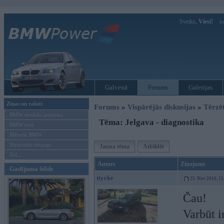
Sveiks,
Viesi!
Ie
Galvenā
Forums
Galerijas
Ziņas un raksti
Forums
»
Vispārējās diskusijas
»
Tērzē
BMW modeļu jaunumi
Tēma: Jelgava - diagnostika
BMW testi
Mēneša BMW
Sērijveida tūnings
Jauna tēma
Atbildēt
Vel...
Autors
Ziņojums
Gadījuma bilde
ttyrke
25. Nov 2016, 15
Čau!
Varbūt i