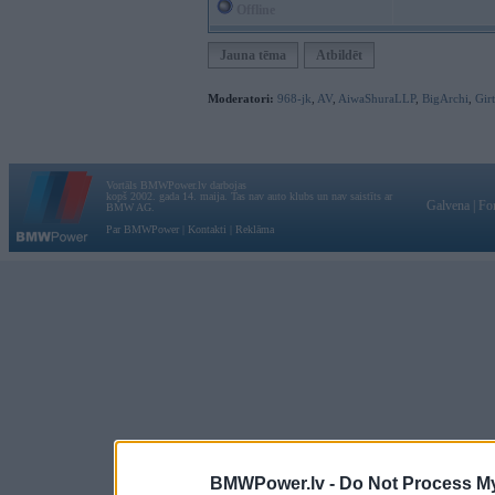
Offline
Jauna tēma
Atbildēt
Moderatori:
968-jk
,
AV
,
AiwaShuraLLP
,
BigArchi
,
Gir
Vortāls BMWPower.lv darbojas
kopš 2002. gada 14. maija. Tas nav auto klubs un nav saistīts ar
Galvena
|
Fo
BMW AG.
Par BMWPower
|
Kontakti
|
Reklāma
BMWPower.lv -
Do Not Process My