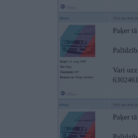
Offline
elwys
25. Nov 2016, 16
Paķer tā
Palīdzīb
Kopš:
16. Aug 2009
No:
Rīga
Vari uzzv
Ziņojumi:
497
Braucu ar:
Mogo atbalstu
630246
Offline
elwys
25. Nov 2016, 16
Paķer tā
Palīdzīb