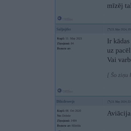
mīzēj t
Offline
Saljnjiks
23. May 2024, 19
Kopš:
11. May 2021
Ir kādas
Ziņojumi:
84
uz pacēl
Braucu ar:
Vai varb
[ Šo ziņu 
Offline
DiksIrseejs
23. May 2024, 22
Kopš:
08. Oct 2020
Aviācija
No:
Dobele
Ziņojumi:
1484
Braucu ar:
Hibrīdu