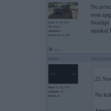
Nu princ
nost apg
Noslāpt 
Kopš:
19. Oct 2016
No:
Jelgava
atpakaļ
Ziņojumi:
4
Braucu ar:
e46 330d
Offline
Ernesto
25. Nov 2016, 19
25 No
Kopš:
23. Aug 2014
Ziņojumi:
337
Nu krā
Braucu ar:
Joproj