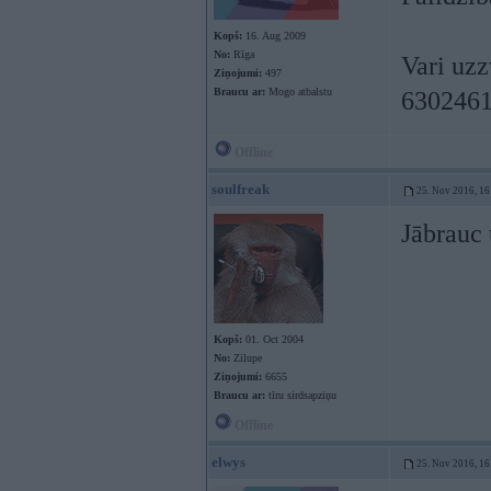
Kopš:
16. Aug 2009
No:
Rīga
Vari uzzv
Ziņojumi:
497
Braucu ar:
Mogo atbalstu
630246
Offline
soulfreak
25. Nov 2016, 16
Jābrauc
Kopš:
01. Oct 2004
No:
Zilupe
Ziņojumi:
6655
Braucu ar:
tīru sirdsapziņu
Offline
elwys
25. Nov 2016, 16