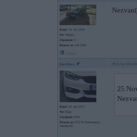
Nezvanī
Kopš:
19. Oct 2016
No:
Jelgava
Ziņojumi:
4
Braucu ar:
e46 330d
Offline
Jurchixx
25. Nov 2016, 23
25 No
Nezvan
Kopš:
19. Apr 2012
No:
Rīga
Ziņojumi:
8341
Braucu ar:
F32 M Performance,
Yamaha R1