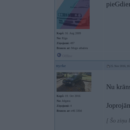
pieGdi
Kopš:
16. Aug 2009
No:
Rīga
Ziņojumi:
497
Braucu ar:
Mogo atbalstu
Offline
ttyrke
25. Nov 2016, 16
Nu krāns
Kopš:
19. Oct 2016
No:
Jelgava
Joprojā
Ziņojumi:
4
Braucu ar:
e46 330d
[ Šo ziņu 