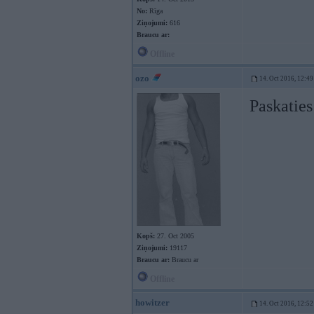
No:
Rīga
Ziņojumi:
616
Braucu ar:
Offline
ozo
14. Oct 2016, 12:49
Paskaties
Kopš:
27. Oct 2005
Ziņojumi:
19117
Braucu ar:
Braucu ar
Offline
howitzer
14. Oct 2016, 12:52