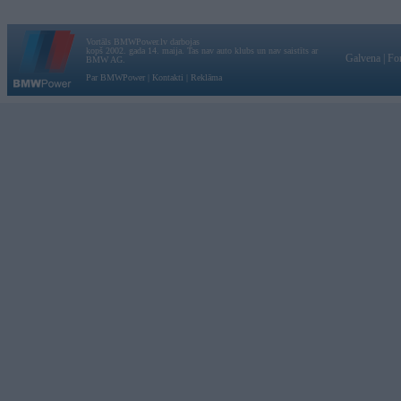
Vortāls BMWPower.lv darbojas
kopš 2002. gada 14. maija. Tas nav auto klubs un nav saistīts ar
Galvena
|
Fo
BMW AG.
Par BMWPower
|
Kontakti
|
Reklāma