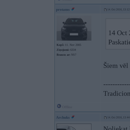
protams
14. Oct 2016, 13:12
14 Oct 
Paskati
Kopš:
11. Nov 2005
Ziņojumi:
6334
Braucu ar:
NS7
Šiem vēl 
-----------
Tradicionā
Offline
Archuks
14. Oct 2016, 13:44
Noliekat 