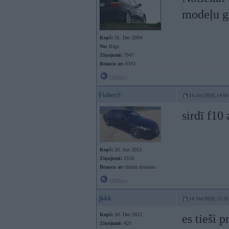
modeļu gl
Kopš:
31. Dec 2004
No:
Rīga
Ziņojumi:
7947
Braucu ar:
EVO
Offline
FisherS
14. Oct 2016, 14:04
sirdī f10
Kopš:
20. Jun 2013
Ziņojumi:
1516
Braucu ar:
tīriem diskiem
Offline
jkkk
14. Oct 2016, 15:26
Kopš:
30. Dec 2012
es tieši p
Ziņojumi:
420