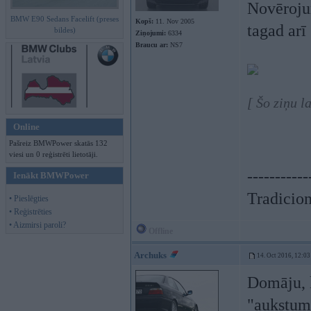
Novēroju
BMW E90 Sedans Facelift (preses
Kopš:
11. Nov 2005
tagad arī
bildes)
Ziņojumi:
6334
Braucu ar:
NS7
[ Šo ziņu l
Online
Pašreiz BMWPower skatās 132
viesi un 0 reģistrēti lietotāji.
-----------
Ienākt BMWPower
Tradicionā
• Pieslēgties
• Reģistrēties
• Aizmirsi paroli?
Offline
Archuks
14. Oct 2016, 12:03
Domāju, k
"aukstum