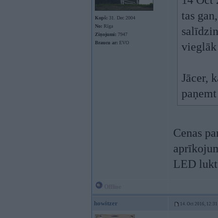
14 Oct 
tas gan
Kopš:
31. Dec 2004
No:
Rīga
salīdzin
Ziņojumi:
7947
Braucu ar:
EVO
vieglāk
Jācer, 
paņemt 
Cenas par
aprīkojum
LED luktu
Offline
howitzer
14. Oct 2016, 12:31