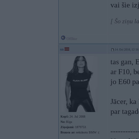
vai šie i
[ Šo ziņu l
Offline
sn
14. Oct 2016, 12:16
tas gan, 
ar F10, b
jo E60 pa
Jācer, k
par taga
Kopš:
24. Jul 2008
No:
Rīga
Ziņojumi:
1879753
-----------
Braucu ar:
nekrāsotu BMW :(