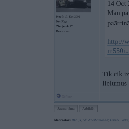
14 Oct 
Man pat
Kopš:
17. Dec 2002
paātrin
No:
Rīga
Ziņojumi:
17
Braucu ar:
http:/
m550i..
Tik cik i
lielumus 
Offline
Jauna tēma
Atbildēt
Moderatori:
968-jk
,
AV
,
AiwaShuraLLP
,
GirtzB
,
Lafter