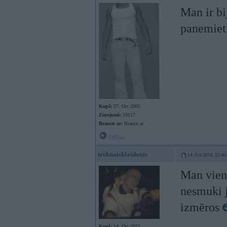
Man ir b
panemiet 
Kopš:
27. Oct 2005
Ziņojumi:
19117
Braucu ar:
Braucu ar
Offline
treknaisklaidonis
14. Oct 2016, 12:45
Man vien
nesmuki j
izmēros
Kopš:
14. Oct 2015