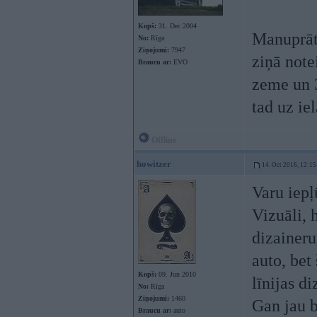
Kopš:
31. Dec 2004
Manuprāt,
No:
Rīga
Ziņojumi:
7947
ziņā note
Braucu ar:
EVO
zeme un 3
tad uz ie
Offline
howitzer
14. Oct 2016, 12:15
Varu iepļū
Vizuāli, 
dizaineru
auto, bet
Kopš:
09. Jun 2010
līnijas d
No:
Rīga
Ziņojumi:
1460
Gan jau b
Braucu ar:
auto