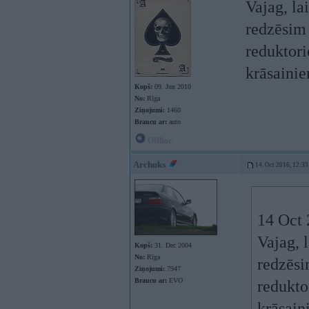
Vajag, la
redzēsim
reduktor
krāsaini
Kopš:
09. Jun 2010
No:
Rīga
Ziņojumi:
1460
Braucu ar:
auto
Offline
Archuks
14. Oct 2016, 12:33
14 Oct 
Vajag, 
Kopš:
31. Dec 2004
No:
Rīga
redzēsi
Ziņojumi:
7947
Braucu ar:
EVO
redukt
krāsai