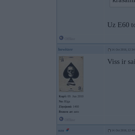
Uz E60 t
Offline
howitzer
14. Oct 2016, 12:34
Viss ir sa
Kopš:
09. Jun 2010
No:
Rīga
Ziņojumi:
1460
Braucu ar:
auto
Offline
ozo
14. Oct 2016, 12:44