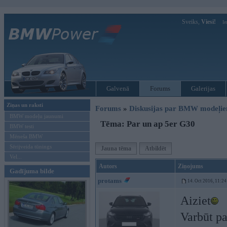
Sveiks,
Viesi!
Ie
Galvenā
Forums
Galerijas
Ziņas un raksti
Forums
»
Diskusijas par BMW modeļi
BMW modeļu jaunumi
Tēma: Par un ap 5er G30
BMW testi
Mēneša BMW
Sērijveida tūnings
Jauna tēma
Atbildēt
Vel...
Autors
Ziņojums
Gadījuma bilde
protams
14. Oct 2016, 11:24
Aiziet
Varbūt par