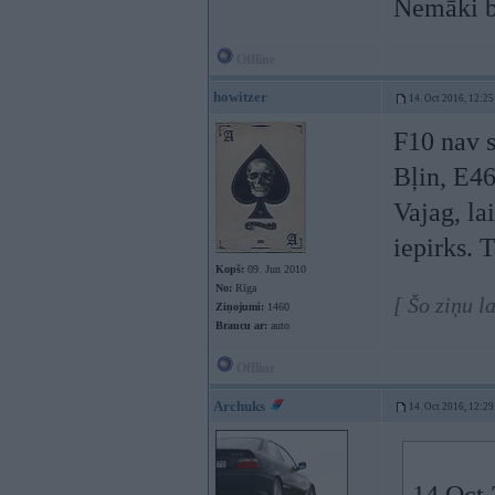
Nemāki br
Offline
howitzer
14. Oct 2016, 12:25
F10 nav s
Bļin, E46
Vajag, la
iepirks. 
Kopš:
09. Jun 2010
No:
Rīga
[ Šo ziņu l
Ziņojumi:
1460
Braucu ar:
auto
Offline
Archuks
14. Oct 2016, 12:29