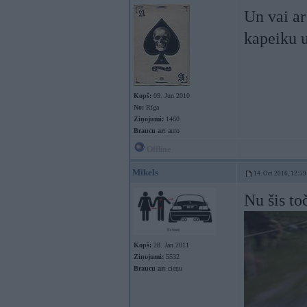
Un vai a
kapeiku 
Kopš:
09. Jun 2010
No:
Rīga
Ziņojumi:
1460
Braucu ar:
auto
Offline
Mikels
14. Oct 2016, 12:59
Nu šis to
Kopš:
28. Jan 2011
Ziņojumi:
5532
Braucu ar:
cieņu