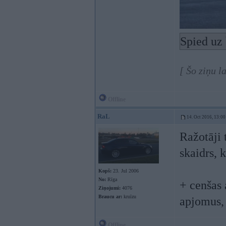
Spied uz 
[ Šo ziņu l
Offline
RaL
14. Oct 2016, 13:00
Ražotāji 
skaidrs, 
Kopš:
23. Jul 2006
No:
Rīga
+ cenšas 
Ziņojumi:
4076
Braucu ar:
kruīzu
apjomus, 
Offline