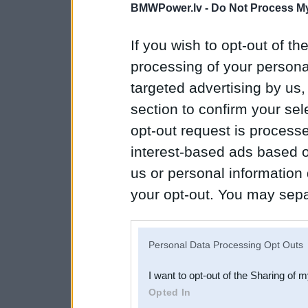
BMWPower.lv -
Do Not Process My
If you wish to opt-out of the
processing of your personal
targeted advertising by us
section to confirm your sel
opt-out request is proces
interest-based ads based o
us or personal information d
your opt-out. You may separ
disclosure of your personal
IAB’s list of downstream pa
Personal Data Processing Opt Outs
also be disclosed by us to 
I want to opt-out of the Sharing of 
Downstream Participants
th
Opted In
third parties.