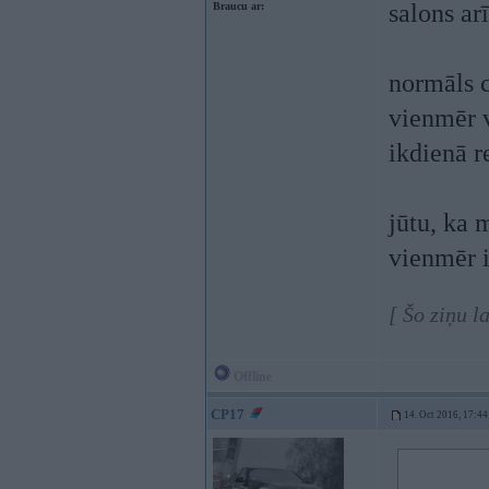
salons ar
Braucu ar:
normāls c
vienmēr vi
ikdienā r
jūtu, ka 
vienmēr i
[ Šo ziņu l
Offline
CP17
14. Oct 2016, 17:44