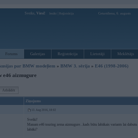
Sveiks,
Viesi!
|
Ceturtdiena, 6. augusts
Ienākt
Reģistrācija
Forums
Galerijas
Reģistrācija
Lietotāji
Meklētājs
kusijas par BMW modeļiem
»
BMW 3. sērija
»
E46 (1998-2006)
 e46 aizmugure
Atbildēt
Ziņojums
13. Aug 2016, 18:02
Sveiki!
Manam e46 touring zema aizmugure...kads būtu labākais variants lai dabutu a
labāki?