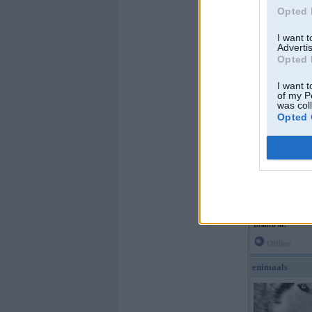
Opted 
oskars11
I want 
Advertis
Opted 
I want t
of my P
Kopš:
13. Aug 2006
was col
No:
Jelgava
Opted 
Ziņojumi:
3120
Braucu ar:
bbrent.l
Offline
aaiiviis
Kopš:
13. Apr 2016
Ziņojumi:
2
Braucu ar:
Offline
enimaals