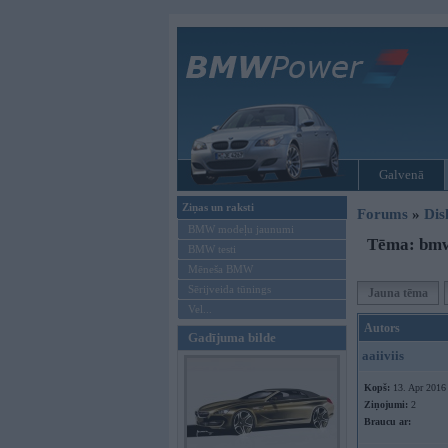
Galvenā
Ziņas un raksti
Forums
»
Dis
BMW modeļu jaunumi
Tēma: bmw
BMW testi
Mēneša BMW
Sērijveida tūnings
Jauna tēma
Vel...
Autors
Gadījuma bilde
aaiiviis
Kopš:
13. Apr 2016
Ziņojumi:
2
Braucu ar: