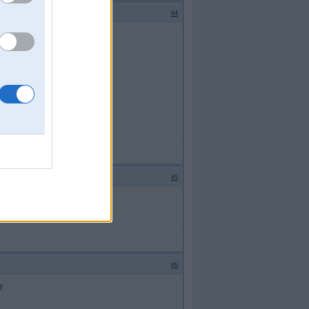
#4
#5
#6
ē