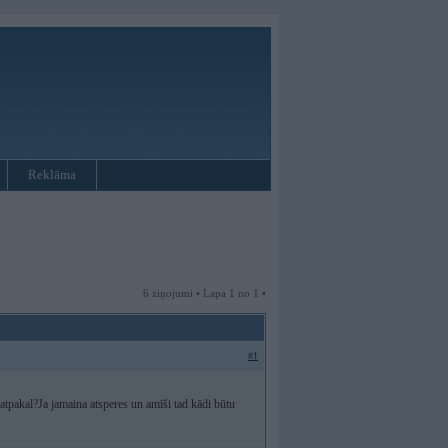
Reklāma
6 ziņojumi • Lapa 1 no 1 •
#1
tpakal?Ja jamaina atsperes un amīši tad kādi būtu