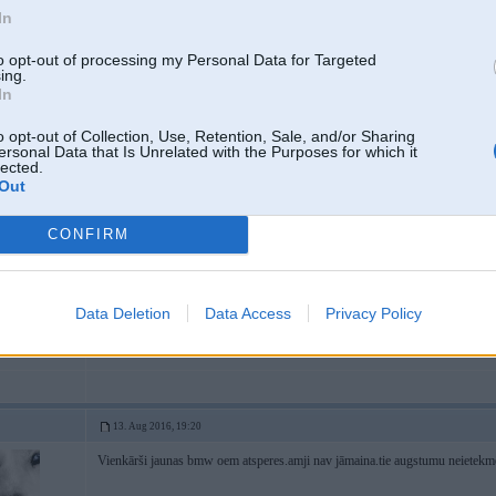
In
13. Aug 2016, 18:54
atsperes nomaini
to opt-out of processing my Personal Data for Targeted
ing.
In
o opt-out of Collection, Use, Retention, Sale, and/or Sharing
ersonal Data that Is Unrelated with the Purposes for which it
lected.
Out
v
CONFIRM
13. Aug 2016, 19:06
Data Deletion
Data Access
Privacy Policy
saprotu ka atsperes jamaina, bet kada razojuma butu labak?
13. Aug 2016, 19:20
Vienkārši jaunas bmw oem atsperes.amji nav jāmaina.tie augstumu neietekm