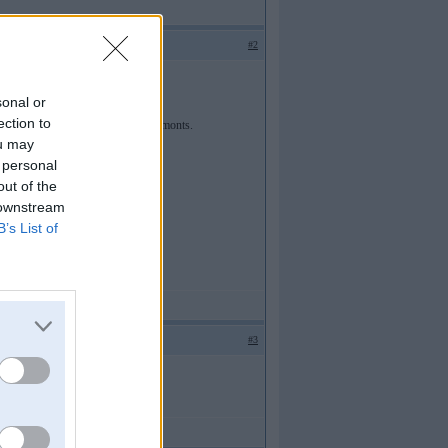
#2
sonal or
ection to
ivizācijas un OEM BMW audio remonts.
ou may
 personal
out of the
 downstream
B’s List of
#3