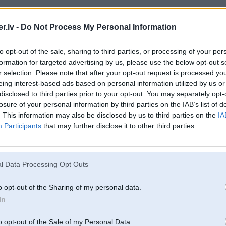
13. Aug 2016, 18:04
.lv -
Do Not Process My Personal Information
Izcel kartupeļus no aizmugures.
to opt-out of the sale, sharing to third parties, or processing of your per
-----------------
formation for targeted advertising by us, please use the below opt-out s
BMW CCC,CIC,NBT,Evo,MGU navigācijas karšu atjaunošana, carplay akt
PM
r selection. Please note that after your opt-out request is processed y
eing interest-based ads based on personal information utilized by us or
disclosed to third parties prior to your opt-out. You may separately opt-
losure of your personal information by third parties on the IAB’s list of
. This information may also be disclosed by us to third parties on the
IA
Participants
that may further disclose it to other third parties.
l Data Processing Opt Outs
13. Aug 2016, 18:07
o opt-out of the Sharing of my personal data.
butu jau labi ja butu kartupeli
In
o opt-out of the Sale of my Personal Data.