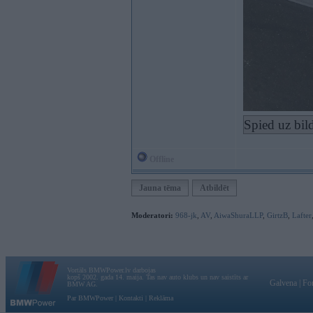
Spied uz bil
Offline
Jauna tēma
Atbildēt
Moderatori:
968-jk
,
AV
,
AiwaShuraLLP
,
GirtzB
,
Lafter
Vortāls BMWPower.lv darbojas
kopš 2002. gada 14. maija. Tas nav auto klubs un nav saistīts ar
Galvena
|
Fo
BMW AG.
Par BMWPower
|
Kontakti
|
Reklāma