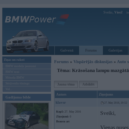
Sveiks,
Viesi!
Ie
Galvenā
Forums
Galerijas
Ziņas un raksti
Forums
»
Vispārējās diskusijas
»
Auto s
BMW modeļu jaunumi
Tēma: Krāsošana lampu mazgātā
BMW testi
Mēneša BMW
Sērijveida tūnings
Jauna tēma
Atbildēt
Vel...
Autors
Ziņojums
Gadījuma bilde
klavsr
27. May 2016, 19:52
Kopš:
27. May 2016
Sveiki,
Ziņojumi:
0
Braucu ar:
Vienas puses