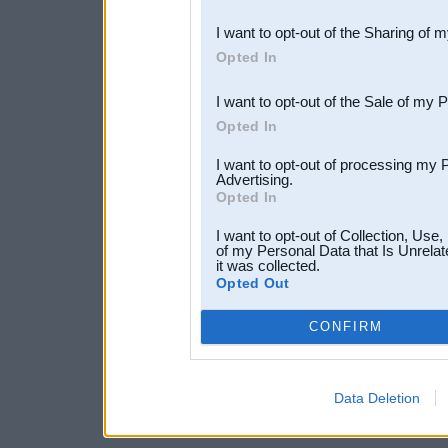
also be disclosed by us to 
I want to opt-out of the Sharing of 
Downstream Participants
th
Opted In
third parties.
I want to opt-out of the Sale of my 
Opted In
I want to opt-out of processing my 
Advertising.
Opted In
I want to opt-out of Collection, Use
of my Personal Data that Is Unrelat
it was collected.
Opted Out
CONFIRM
Data Deletion