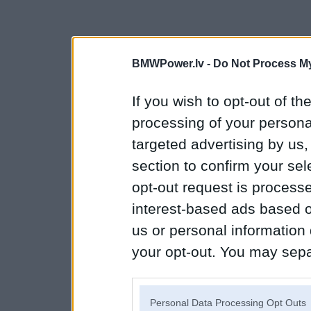
BMWPower.lv -
Do Not Process My
If you wish to opt-out of the
processing of your personal
targeted advertising by us
section to confirm your sel
opt-out request is proces
interest-based ads based o
us or personal information d
your opt-out. You may separ
disclosure of your personal
IAB’s list of downstream pa
Personal Data Processing Opt Outs