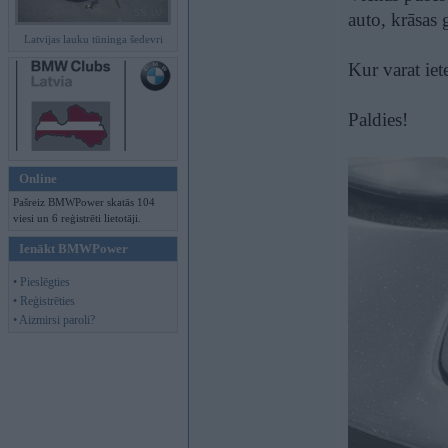
auto, krāsas 
Latvijas lauku tūninga šedevri
Kur varat iet
Paldies!
Online
Pašreiz BMWPower skatās 104
viesi un 6 reģistrēti lietotāji.
Ienākt BMWPower
• Pieslēgties
• Reģistrēties
• Aizmirsi paroli?