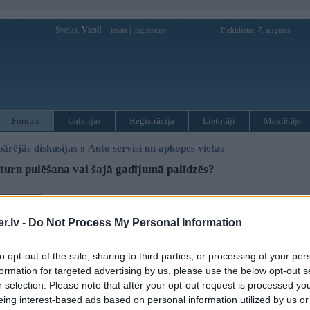
Sveiks,
Viesi!
|
Piektdiena, 7. augusts
Ienākt
Reģistrācija
Forums
Galerijas
Reģistrācija
Lietotāji
Meklētājs
pārējās diskusijas
»
Auto servisi un apkopes vietas
uru pulēšana vai šajā gadījumā palīdzēs?
Atbildēt
.lv -
Do Not Process My Personal Information
Ziņojums
05. Apr 2016, 09:07
to opt-out of the sale, sharing to third parties, or processing of your per
Lukturu pulēšana vai šajā gadījumā palīdzēs? Ir redzams, ka lukturis labajā pu
formation for targeted advertising by us, please use the below opt-out s
ko mainis?[URL=http://www.image-share.com/ijpg-3207-107.html]
r selection. Please note that after your opt-out request is processed y
eing interest-based ads based on personal information utilized by us or
[/URL]