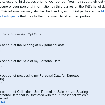
disclosed to third parties prior to your opt-out. You may separately opt-
losure of your personal information by third parties on the IAB’s list of
46
. This information may also be disclosed by us to third parties on the
IA
Participants
that may further disclose it to other third parties.
05. Apr 2016, 09:28
Kas ir hameleona krasa? Kreisaja puse izskatas jauns lukturis, labaja lietots, 
l Data Processing Opt Outs
labs efekts un maximali maz atskirtos, labak butu lukturi nolakot
o opt-out of the Sharing of my personal data.
In
o opt-out of the Sale of my Personal Data.
In
to opt-out of processing my Personal Data for Targeted
ing.
05. Apr 2016, 09:40
In
Ko tur pulēt un lakot
,vienkārši nopērc jaunu plastmasas stiklu lukturi
o opt-out of Collection, Use, Retention, Sale, and/or Sharing
ersonal Data that Is Unrelated with the Purposes for which it
lected.
Out