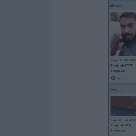
uldens1
Kopš:
28. Feb 2008
Ziņojumi:
17375
Braucu ar:
Offline
viagris
Kopš:
06. Jul 2004
Ziņojumi:
4800
Braucu ar: