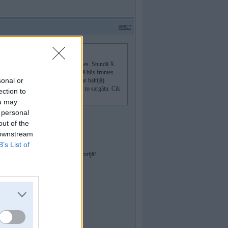
#9827
 kā visu citu) ir savas valsts intereses. Stundā X
 reālais iemesls braukt mums palīgā būs frontes
sonal or
tas, bet viss kipišs notiek pie mums baltijā).
bežas netālu no Suvalku koridora un to sargātu. Cik
ection to
ou may
 personal
out of the
 downstream
ā mēra- atbrīvot Latgali.
B’s List of
ņi gribētu jau Baltijā, ne savā teritorijā!
tatori Baltijā- no otras puses.