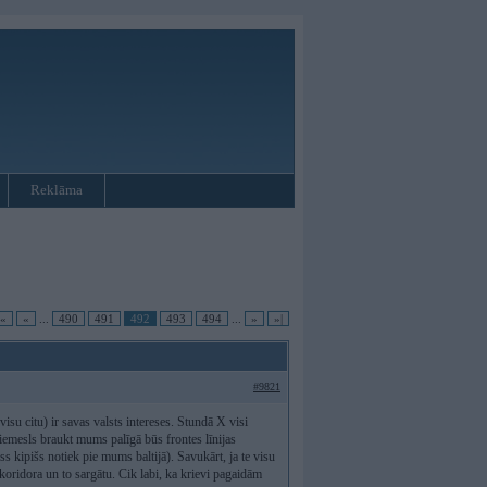
Reklāma
|«
«
...
490
491
492
493
494
...
»
»|
#9821
isu citu) ir savas valsts intereses. Stundā X visi
iemesls braukt mums palīgā būs frontes līnijas
ss kipišs notiek pie mums baltijā). Savukārt, ja te visu
koridora un to sargātu. Cik labi, ka krievi pagaidām