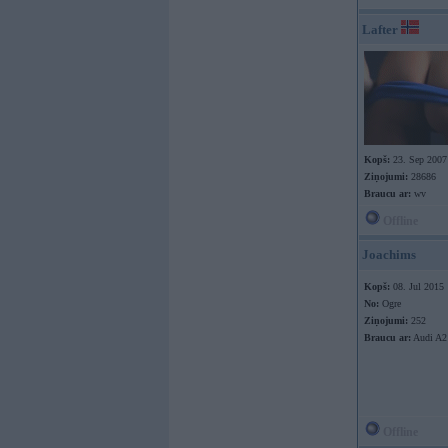
Lafter
Kopš:
23. Sep 2007
Ziņojumi:
28686
Braucu ar:
wv
Offline
Joachims
Kopš:
08. Jul 2015
No:
Ogre
Ziņojumi:
252
Braucu ar:
Audi A2
Offline