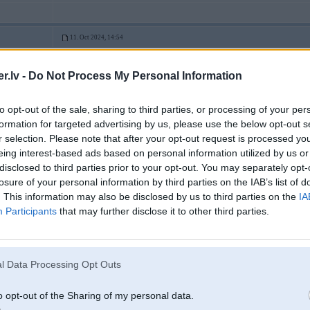
11. Oct 2024, 14:54
.lv -
Do Not Process My Personal Information
10 Oct 2024, 23:36:03
@elbruss
rakstīja:
Tikai nesaceraties, ka poļi skries mums palīgā. Primāri viņu mērķis (tāpat
visi drošības līgumi un miera laiku vienošanās būs sekundāras. Vienīgais
to opt-out of the sale, sharing to third parties, or processing of your per
līnijas pavirzīšana prom no viņu robežas (lai netiek nolīdzinātas viņu pilsē
Savukārt, ja te visu nedēļas laikā okupētu, tad viņi nostātos pie savas ro
formation for targeted advertising by us, please use the below opt-out s
labi, ka krievi pagaidām aizņemti citur....
r selection. Please note that after your opt-out request is processed y
eing interest-based ads based on personal information utilized by us or
disclosed to third parties prior to your opt-out. You may separately opt-
Vēsturi neesi mācījies.
losure of your personal information by third parties on the IAB’s list of
Polija 1920 gadā uzvarēja sarkano mēri savā teritorijā un vēlāk palīdzēja no t
. This information may also be disclosed by us to third parties on the
IA
Ņemot vērā, ka Baltija ļoti palīdzēja Ukrainai, tad nešaubos, ka satriekt RU- vi
Participants
that may further disclose it to other third parties.
39 gads atkal citas lietas- mīkstā demokrātija no Rietumu puses un mīkstie dik
Poļi bruņojās, jo saprot, ka viņi ir šī reģiona sargs.
l Data Processing Opt Outs
[ Šo ziņu laboja kaprons2, 11 Oct 2024, 14:56:23 ]
o opt-out of the Sharing of my personal data.