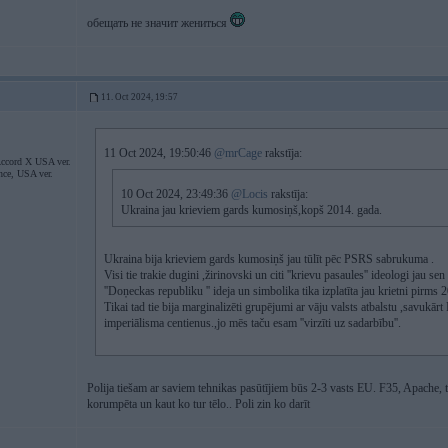
обещать не значит жениться
11. Oct 2024, 19:57
11 Oct 2024, 19:50:46
@mrCage
rakstīja:
ccord X USA ver.
nce, USA ver.
10 Oct 2024, 23:49:36
@Locis
rakstīja:
Ukraina jau krieviem gards kumosiņš,kopš 2014. gada.
Ukraina bija krieviem gards kumosiņš jau tūlīt pēc PSRS sabrukuma .
Visi tie trakie dugini ,žirinovski un citi ''krievu pasaules'' ideologi ja
''Doņeckas republiku '' ideja un simbolika tika izplatīta jau krietni pirms 
Tikai tad tie bija marginalizēti grupējumi ar vāju valsts atbalstu ,savukār
imperiālisma centienus.,jo mēs taču esam ''virzīti uz sadarbību''.
Polija tiešam ar saviem tehnikas pasūtījiem būs 2-3 vasts EU. F35, Apache, 
korumpēta un kaut ko tur tēlo.. Poli zin ko darīt