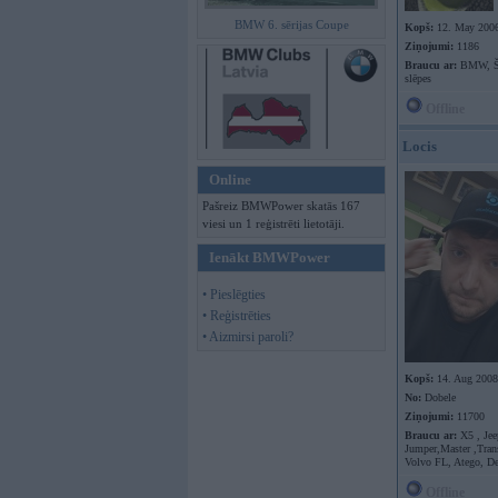
BMW 6. sērijas Coupe
Kopš:
12. May 200
Ziņojumi:
1186
Braucu ar:
BMW, Šk
slēpes
Offline
Locis
Online
Pašreiz BMWPower skatās 167
viesi un 1 reģistrēti lietotāji.
Ienākt BMWPower
• Pieslēgties
• Reģistrēties
• Aizmirsi paroli?
Kopš:
14. Aug 2008
No:
Dobele
Ziņojumi:
11700
Braucu ar:
X5 , Jee
Jumper,Master ,Trans
Volvo FL, Atego, D
Offline