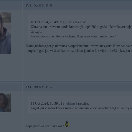
11. Oct 2024, 13:39
10 Oct 2024, 23:49:36
@Locis
rakstīja:
Ukraina jau krieviem gards kumosiņš,kopš 2014. gada. Uzbruka arī daļēj
Gruziju.
Kāpēc pēķšņi visi domā ka tagad Krievi uz visām malām ies?
Domā,nedomā,bet ja ukrainas okupēšana būtu izdevusies,vatei čuras vēl vairā
okupēt.Tagad jau visādas kartes uzpeld ar jaunām krievijas robežām,kas jau b
11. Oct 2024, 14:12
11 Oct 2024, 13:39:01
@uldens1
rakstīja:
Tagad jau visādas kartes uzpeld ar jaunām krievijas robežām,kas jau bij 
Ķipa paraška bez Kurskas?