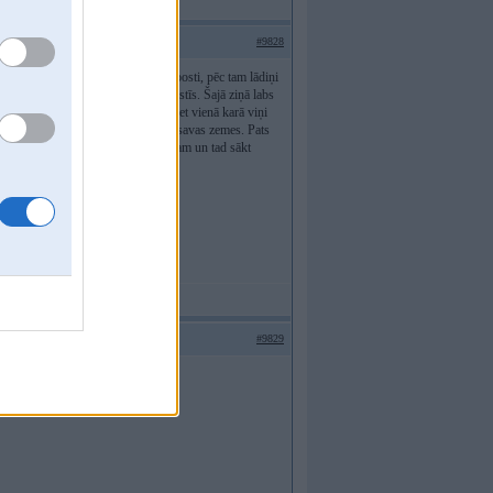
#9828
t savā teritorijā to gribot negribot posti, pēc tam lādiņi
iņiem un ir gatavi karot tuvējās valstīs. Šajā ziņā labs
karadarbība nenotika Portugālē, bet vienā karā viņi
bāk savas intereses aizstavēt ne uz savas zemes. Pats
šā savā viesistabā. Gaidīt līdz pēdējam un tad sākt
#9829