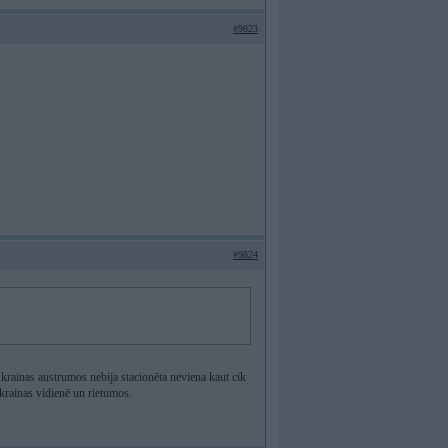
#9823
#9824
Ukrainas austrumos nebija stacionēta neviena kaut cik
krainas vidienē un rietumos.