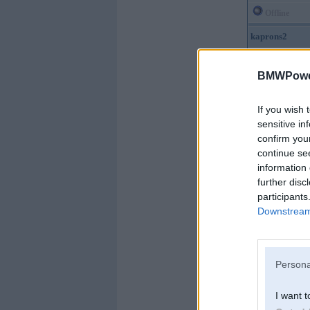
Offline
kaprons2
Kopš:
04. Jun 2019
Ziņojumi:
1119
BMWPower
Braucu ar:
If you wish 
sensitive in
confirm you
continue se
information 
further disc
participants
Downstream 
Persona
I want t