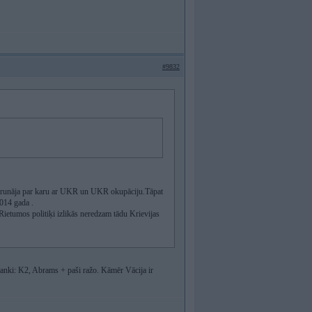
#9832
u sen runāja par karu ar UKR un UKR okupāciju.Tāpat
2014 gada .
t Rietumos politiķi izlikās neredzam tādu Krievijas
tanki: K2, Abrams + paši ražo. Kāmēr Vācija ir