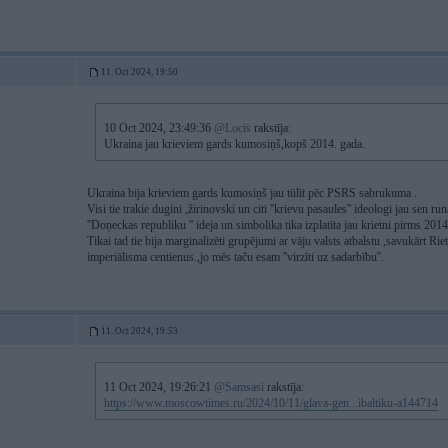
11. Oct 2024, 19:50
10 Oct 2024, 23:49:36
@Locis
rakstīja:
Ukraina jau krieviem gards kumosiņš,kopš 2014. gada.
Ukraina bija krieviem gards kumosiņš jau tūlīt pēc PSRS sabrukuma .
Visi tie trakie dugini ,žirinovski un citi ''krievu pasaules'' ideologi jau se
''Doņeckas republiku '' ideja un simbolika tika izplatīta jau krietni pirms 2014
Tikai tad tie bija marginalizēti grupējumi ar vāju valsts atbalstu ,savukārt Ri
imperiālisma centienus.,jo mēs taču esam ''virzīti uz sadarbību''.
11. Oct 2024, 19:53
11 Oct 2024, 19:26:21
@Samsasi
rakstīja:
https://www.moscowtimes.ru/2024/10/11/glava-gen...ibaltiku-a144714