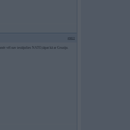
#9822
mēr vēl nav iestājušies NATO,tāpat kā ar Gruziju.