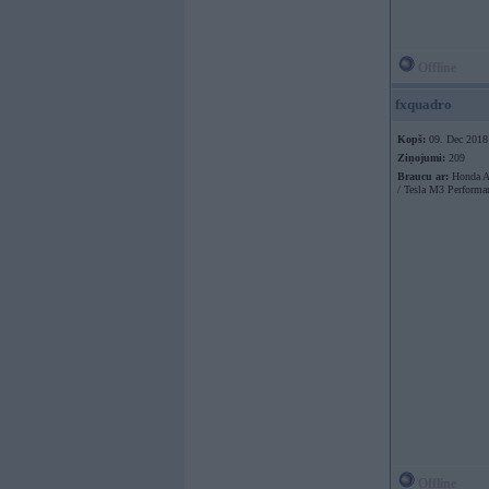
Offline
fxquadro
Kopš:
09. Dec 2018
Ziņojumi:
209
Braucu ar:
Honda A
/ Tesla M3 Performa
Offline