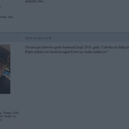
aizņemti citur....
6
oda, velo,
10. Oct 2024, 23:49
Ukraina jau krieviem gards kumosiņš,kopš 2014. gada. Uzbruka arī daļēji,ka
Kāpēc pēķšņi visi domā ka tagad Krievi uz visām malām ies?
p, Tuareg, L200,
it, Stralis x2,
eu