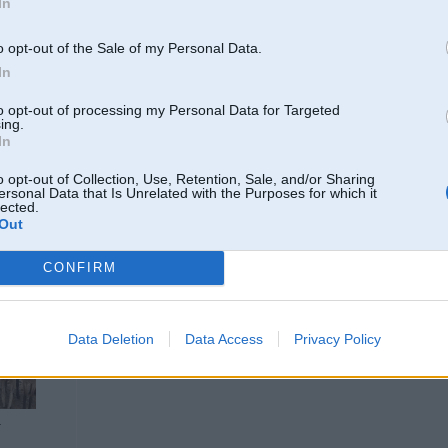
In
11. Oct 2024, 15:55
o opt-out of the Sale of my Personal Data.
Visi vislabprātāk šauj ne savā teritorijā, bet aizstāvot savas intereses. Jo šaujo
In
jāvāc, drupas, viss pārējais. Loģiski, ka poļi priecājas, ka karš notiek ne pie v
piemērs abu pasaules karu gadījumā ir Portugāle — nevienā no abiem kariem 
to opt-out of processing my Personal Data for Targeted
karoja citās zemēs. Tā ka viņiem ir reāla pieredze un reāls novērtējums, ka la
ing.
tak arī labprātāk ar teorētisku laupītāju kautos ārā / kāpņutelpā, nevis jau iek
In
risināt ir stulbi.
o opt-out of Collection, Use, Retention, Sale, and/or Sharing
ersonal Data that Is Unrelated with the Purposes for which it
lected.
Out
CONFIRM
11. Oct 2024, 19:26
Data Deletion
Data Access
Privacy Policy
https://www.moscowtimes.ru/2024/10/11/glava-gen...ibaltiku-a144714
4