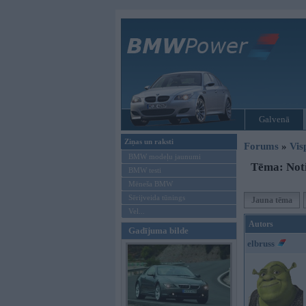
Galvenā
Ziņas un raksti
Forums
»
Vis
BMW modeļu jaunumi
Tēma: Not
BMW testi
Mēneša BMW
Sērijveida tūnings
Jauna tēma
Vel...
Autors
Gadījuma bilde
elbruss