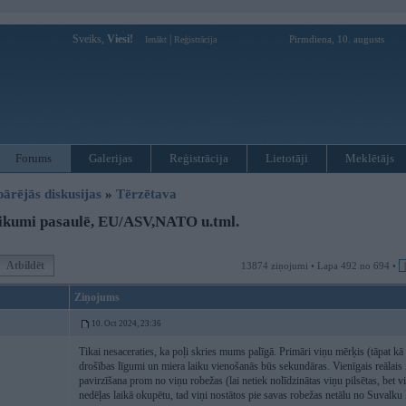
Sveiks,
Viesi!
|
Pirmdiena, 10. augusts
Ienākt
Reģistrācija
Forums
Galerijas
Reģistrācija
Lietotāji
Meklētājs
pārējās diskusijas
»
Tērzētava
ikumi pasaulē, EU/ASV,NATO u.tml.
Atbildēt
13874 ziņojumi • Lapa 492 no 694 •
Ziņojums
10. Oct 2024, 23:36
Tikai nesaceraties, ka poļi skries mums palīgā. Primāri viņu mērķis (tāpat kā v
drošības līgumi un miera laiku vienošanās būs sekundāras. Vienīgais reālais 
pavirzīšana prom no viņu robežas (lai netiek nolīdzinātas viņu pilsētas, bet vi
nedēļas laikā okupētu, tad viņi nostātos pie savas robežas netālu no Suvalku 