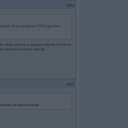
#9825
i,kamēr vēl nav iestājušies NATO,tāpat kā ar
k sakāptu galvā,un ar garantiju mēģinātu vēl kaut ko
ij sadrukātas kā mācību meteriāli
#9826
sadrukātas kā mācību meteriāli