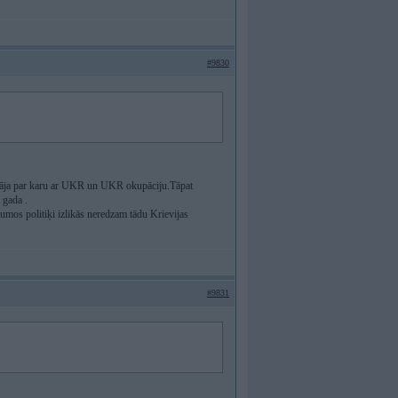
#9830
n runāja par karu ar UKR un UKR okupāciju.Tāpat
 gada .
etumos politiķi izlikās neredzam tādu Krievijas
#9831