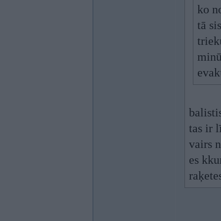
ko no
tā si
triek
minūt
evaku
balisti
tas ir 
vairs 
es kku
raķetes