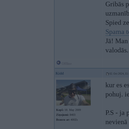
Gribās p
uzmanī
Spied z
Spama t
Jā! Man 
valodās.
Offline
Kidd
02. Oct 2024, 15
kur es es
pohuj. i
Kopš:
18. May 2009
P.S - ja
Ziņojumi:
8403
Braucu ar:
400Zs
nevienā 