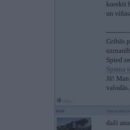
korekti 
un viñas
----------
Gribās p
uzmanī
Spied z
Spama t
Jā! Man 
valodās.
Offline
Kidd
02. Oct 2024, 14
daži ana