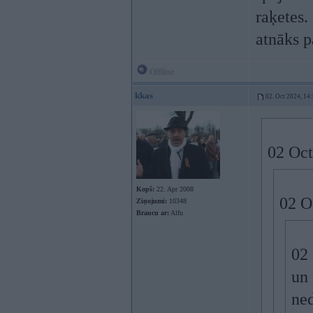
raķetes. 
atnāks p
Offline
kkas
02. Oct 2024, 14
02 Oct
Kopš:
22. Apr 2008
02 O
Ziņojumi:
10348
Braucu ar:
Alfu
02
un 
ned