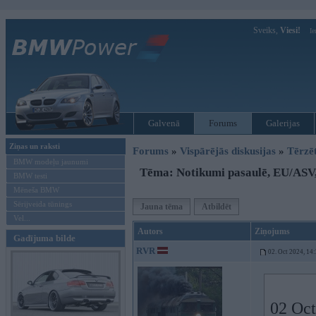
Sveiks,
Viesi!
Ie
Galvenā
Forums
Galerijas
Ziņas un raksti
Forums
»
Vispārējās diskusijas
»
Tērzē
BMW modeļu jaunumi
Tēma: Notikumi pasaulē, EU/ASV
BMW testi
Mēneša BMW
Sērijveida tūnings
Jauna tēma
Atbildēt
Vel...
Autors
Ziņojums
Gadījuma bilde
RVR
02. Oct 2024, 14
02 Oct