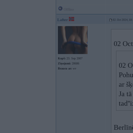
Offline
Lafter
02. Oct 2024, 18
02 Oct
Kopš:
23. Sep 2007
02 O
Ziņojumi:
28686
Braucu ar:
wv
Pohuj
ar š
Ja tā
tad''
Berlīn