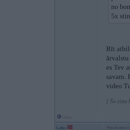
no bom
5x sti
Rīt atbi
ārvalstu
es Tev a
savam. P
video Tu
[ Šo ziņu
Offline
Lafter
02. Oct 2024, 17