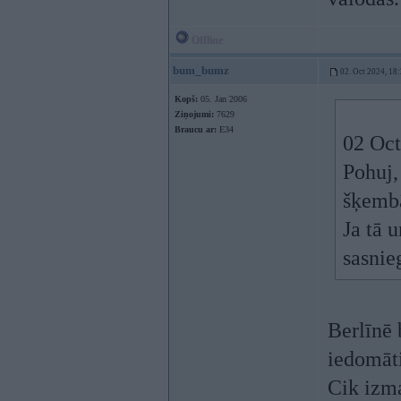
Offline
bum_bumz
02. Oct 2024, 18
Kopš:
05. Jan 2006
Ziņojumi:
7629
Braucu ar:
E34
02 Oct
Pohuj,
šķembā
Ja tā u
sasni
Berlīnē 
iedomāti
Cik izma