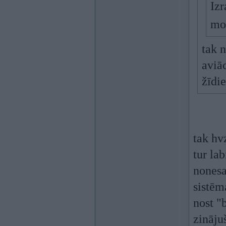
Izr
mo
tak n
aviā
žīdi
tak hv
tur la
nonesa
sistēm
nost "
zinājuš