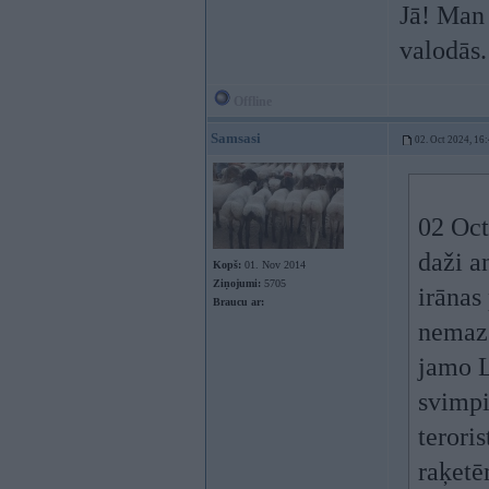
Jā! Man 
valodās.
Offline
Samsasi
02. Oct 2024, 16
02 Oct
daži an
Kopš:
01. Nov 2014
Ziņojumi:
5705
irānas
Braucu ar:
nemaz 
jamo La
svimpi
terori
raķetēm