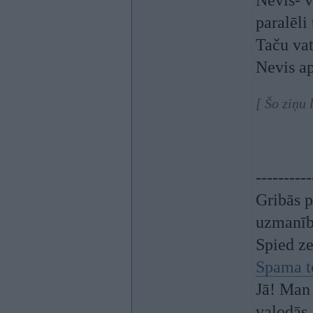
Nevis- v
paralēli 
Taču vat
Nevis ap
[ Šo ziņu 
----------
Gribās p
uzmanī
Spied z
Spama t
Jā! Man 
valodās.