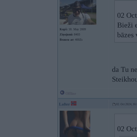
02 Oct
Bieži 
Kopš:
18. May 2009
bāzes
Ziņojumi:
8403
Braucu ar:
400Zs
da Tu ne
Steikho
Offline
Lafter
02. Oct 2024, 16
02 Oct