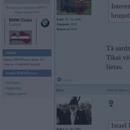
Intere
Hamann pārveidojumi BMW 3.
sērijas kupejai E92
bruņot
Kopš:
18. Sep 2008
Ziņojumi:
23127
Braucu ar:
RVR
Tā sardz
Online
Tikai vē
Pašreiz BMWPower skatās 127
viesi un 4 reģistrēti lietotāji.
lietas.
Ienākt BMWPower
Offline
• Pieslēgties
• Reģistrēties
kkas
02. Oct 2024, 14
• Aizmirsi paroli?
Israel
Kopš:
22. Apr 2008