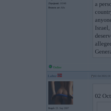
a pers
Ziņojumi:
10348
Braucu ar:
Alfu
countr
anyone
Israel
deserve
allege
Genera
Online
Lafter
02. Oct 2024, 14
02 Oct
Kopš:
23. Sep 2007