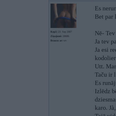
Es nerun
Bet par 
Nē- Tev 
Kopš:
23. Sep 2007
Ziņojumi:
28686
Ja tev p
Braucu ar:
wv
Ja esi r
kodolier
Utt. Man
Taču ir 
Es runāj
Izlēdz b
dziesmas
karo. Jà