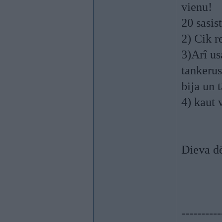
vienu!
20 sasist
2) Cik re
3)Arî us
tankerus
bija un 
4) kaut 
Dieva 
----------