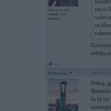
balisti
tas ir 
Kopš:
28. Feb 2008
Ziņojumi:
17374
vairs 
Braucu ar:
es kku
raķetes
Galviņa
mērķu,ne
Offline
RSAWorkshop
02. Oct 2024, 15
Pohuj, g
šķembām 
Ja tā un 
sasnieg