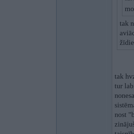
mo
tak n
aviā
žīdi
tak hv
tur la
nonesa
sistēm
nost "
zinājuš
taisnī