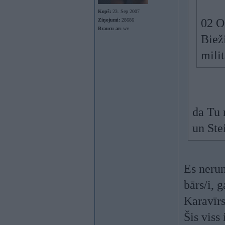
Kopš:
23. Sep 2007
02 O
Ziņojumi:
28686
Braucu ar:
wv
Bieži
mili
da Tu 
un Ste
Es nerun
bārs/i, 
Karavīrs
Šis viss