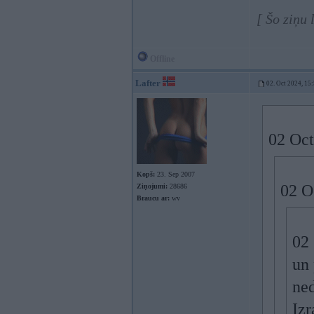
[ Šo ziņu
Offline
Lafter
02. Oct 2024, 15
02 Oct
Kopš:
23. Sep 2007
02 O
Ziņojumi:
28686
Braucu ar:
wv
02
un 
ned
Izr