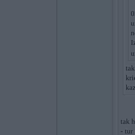
0
u
n
I
u
tak
kri
kaz
tak h
- tur