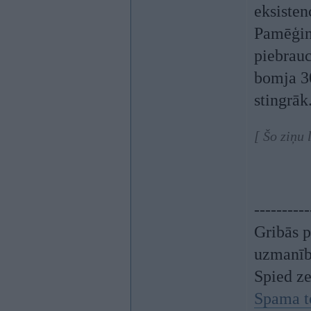
eksisten
Pamēģin
piebrauc
bomja 30
stingrāk
[ Šo ziņu 
----------
Gribās p
uzmanī
Spied z
Spama t