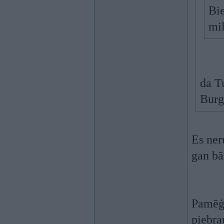
Bie
mil
da T
Burg
Es ner
gan bār
Pamēģi
piebra