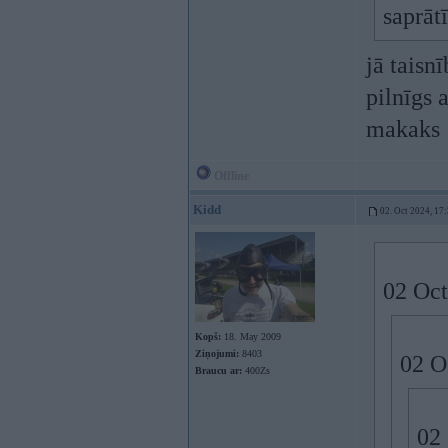
saprāt
jā taisn
pilnīgs 
makaks
Offline
Kidd
02. Oct 2024, 17
02 Oct
Kopš:
18. May 2009
Ziņojumi:
8403
02 O
Braucu ar:
400Zs
02