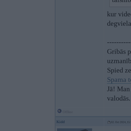
kur vide
degviela
----------
Gribās p
uzmanī
Spied z
Spama t
Jā! Man 
valodās.
Offline
Kidd
02. Oct 2024, 15