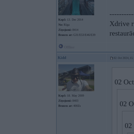
----------
Kopš:
13. Dec 2014
Xdrive r
No:
Rīga
Ziņojumi:
8414
restaurā
Braucu ar:
G31/E53/E46/E39
Offline
Kidd
02. Oct 2024, 15
02 Oct
Kopš:
18. May 2009
Ziņojumi:
8403
02 O
Braucu ar:
400Zs
02