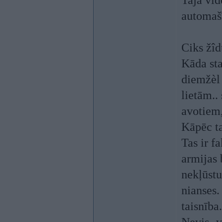
Tajā vid
automašī
Ciks žîd
Kāda sta
diemžèl 
lietām..
avotiem,
Kāpēc ta
Tas ir f
armijas 
nekļūstu
nianses.
taisnība