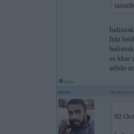
taisnī
balistisk
līdz brī
balistis
es kkur 
atlido n
Online
uldens1
02. Oct 2024, 15
02 Oct