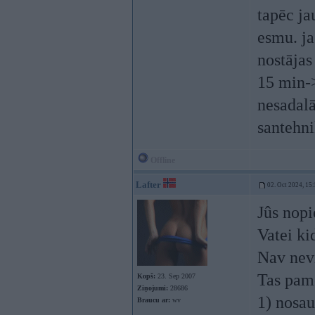
tapēc jau
esmu. ja
nostājas
15 min->
nesadalā
santehni
Offline
Lafter
02. Oct 2024, 15
Jûs nopi
Vatei ki
Nav nevi
Tas pame
Kopš:
23. Sep 2007
Ziņojumi:
28686
1) nosau
Braucu ar:
wv