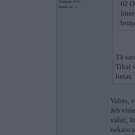
02 O
Ziņojumi:
28686
Braucu ar:
wv
Inter
bruņo
Tā sar
Tikai 
lietas.
Valsts, v
Jeb visi
valsti, k
nekaro a