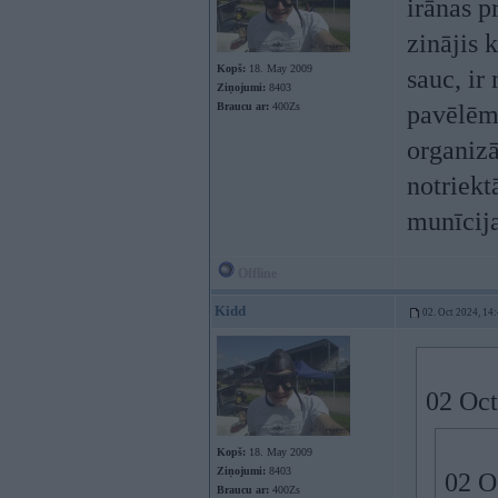
irānas p
zinājis 
Kopš:
18. May 2009
sauc, ir
Ziņojumi:
8403
Braucu ar:
400Zs
pavēlēm,
organizā
notriektā
munīcija
Offline
Kidd
02. Oct 2024, 14
02 Oct
Kopš:
18. May 2009
Ziņojumi:
8403
02 O
Braucu ar:
400Zs