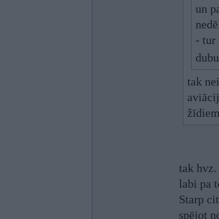
un p
nedē
- tur
dubu
tak ne
aviāci
žīdiem
tak hvz.
labi pa 
Starp ci
spējot n