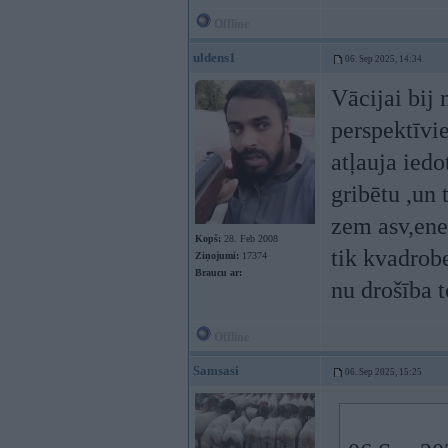
Offline
uldens1
06. Sep 2025, 14:34
Vācijai bij 
perspektīvi
atļauja ied
gribētu ,un
zem asv,ene
Kopš:
28. Feb 2008
tik kvadrob
Ziņojumi:
17374
Braucu ar:
nu drošība 
Offline
Samsasi
06. Sep 2025, 15:25