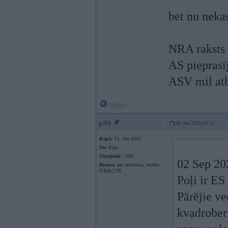
bet nu neka
NRA raksts 
AS pieprasī
ASV mil atb
Offline
gt99
06. Sep 2025, 01:12
Kopš:
14. Jun 2002
No:
Rīga
Ziņojumi:
7200
02 Sep 20
Braucu ar:
autobusu, reizēm
ITR&CTR
Poļi ir ES
Pārējie ve
kvadrober