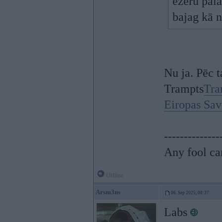
ezeru pala
bajag kā n
Nu ja. Pēc t
Trampts
Tra
Eiropas Sav
--------------
Any fool ca
Offline
Arsm3ns
06. Sep 2025, 08:37
Labs