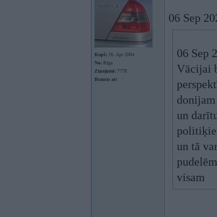
06 Sep 20
06 Sep 
Kopš:
26. Apr 2004
No:
Rīga
Vācijai 
Ziņojumi:
7778
Braucu ar:
perspekt
donijam 
un darīt
politiķi
un tā va
pudelē
visam