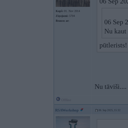
06 Sep 20
Kopš:
01. Nov 2014
Ziņojumi:
5704
06 Sep 
Braucu ar:
Nu kaut 
pūtlerists
Nu tāviši....
Offline
RSAWorkshop
06. Sep 2025, 15:32