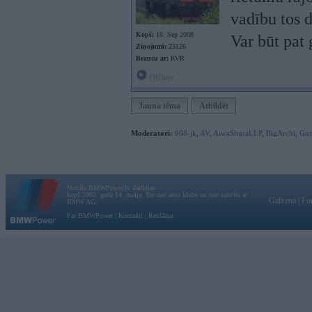
vadību tos d
Kopš:
18. Sep 2008
Var būt pat 
Ziņojumi:
23126
Braucu ar:
RVR
Offline
Jauna tēma
Atbildēt
Moderatori:
968-jk
,
AV
,
AiwaShuraLLP
,
BigArchi
,
Gir
Vortāls BMWPower.lv darbojas
kopš 2002. gada 14. maija. Tas nav auto klubs un nav saistīts ar
Galvena
|
Fo
BMW AG.
Par BMWPower
|
Kontakti
|
Reklāma