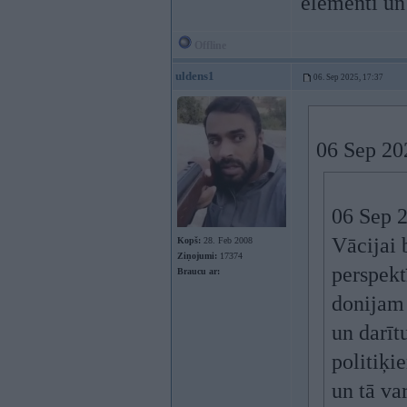
elementi un
Offline
uldens1
06. Sep 2025, 17:37
06 Sep 20
06 Sep 
Vācijai 
Kopš:
28. Feb 2008
Ziņojumi:
17374
perspekt
Braucu ar:
donijam 
un darīt
politiķi
un tā va