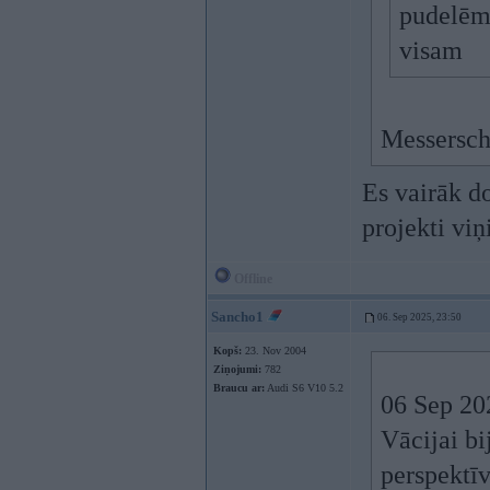
pudelē
visam
Messerschm
Es vairāk d
projekti viņ
Offline
Sancho1
06. Sep 2025, 23:50
Kopš:
23. Nov 2004
Ziņojumi:
782
Braucu ar:
Audi S6 V10 5.2
06 Sep 20
Vācijai bi
perspektīv