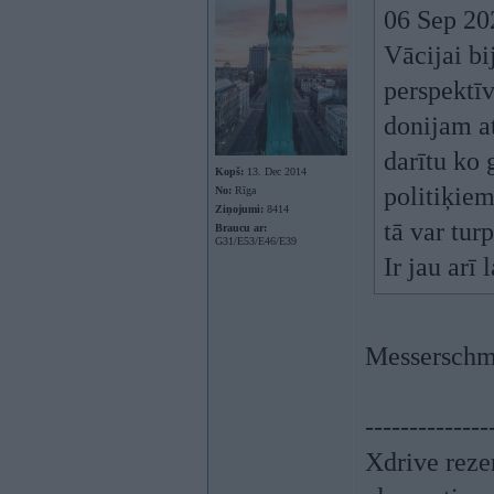
06 Sep 20
Vācijai bi
perspektīv
donijam at
darītu ko 
Kopš:
13. Dec 2014
politiķie
No:
Rīga
Ziņojumi:
8414
tā var tur
Braucu ar:
G31/E53/E46/E39
Ir jau arī
Messerschmit
--------------
Xdrive reze