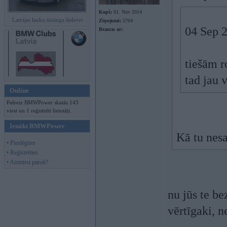
Kopš:
01. Nov 2014
Latvijas lauku tūninga šedevri
Ziņojumi:
5704
04 Sep 
Braucu ar:
tiešām r
tad jau v
Online
Pašreiz BMWPower skatās 143
viesi un 1 reģistrēti lietotāji.
Ienākt BMWPower
Kā tu nesa
• Pieslēgties
• Reģistrēties
• Aizmirsi paroli?
nu jūs te be
vērtīgaki, 