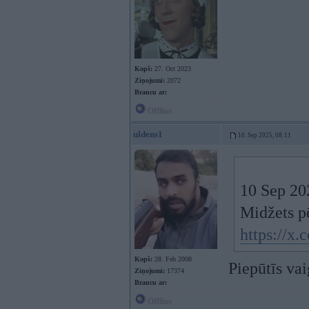
Kopš:
27. Oct 2023
Ziņojumi:
2072
Braucu ar:
Offline
uldens1
10. Sep 2025, 08:11
10 Sep 20
Midžets pē
https://x
Kopš:
28. Feb 2008
Piepūtīs va
Ziņojumi:
17374
Braucu ar:
Offline