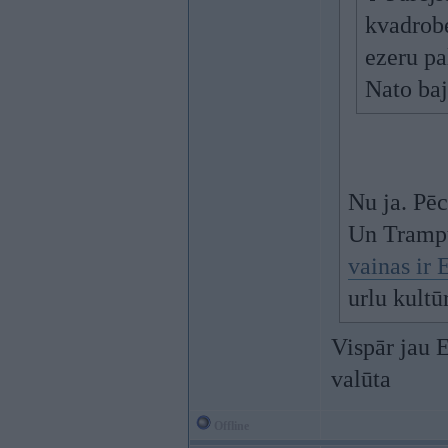
kvadrobe
ezeru pa
Nato baj
Nu ja. Pēc
Un Tramp
vainas ir 
urlu kultū
Vispār jau E
valūta
Offline