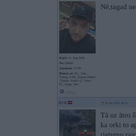
Nē,tagad ne 
Kopš:
14. Aug 2008
No:
Dobele
Ziņojumi:
11700
Braucu ar:
X5 , Jeep,
Tuareg, L200, Jumper,Master
,Transit, Stralis x2, Volvo
FL, Atego, Deu
Offline
RVR
10. Sep 2025, 09:11
Tā uz ātro š
ka orki to a
rietumu raj