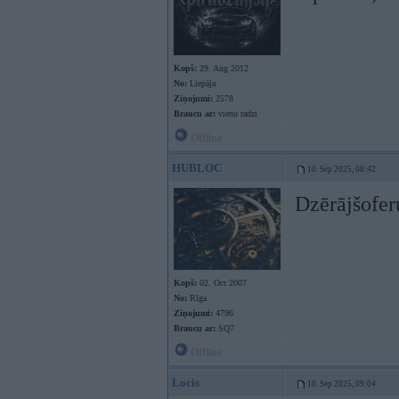
Kopš:
29. Aug 2012
No:
Liepāja
Ziņojumi:
2578
Braucu ar:
vienu radzi
Offline
HUBLOC
10. Sep 2025, 08:42
Dzērājšoferu
Kopš:
02. Oct 2007
No:
Rīga
Ziņojumi:
4796
Braucu ar:
SQ7
Offline
Locis
10. Sep 2025, 09:04