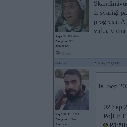
Skandināvus
Ir svarīgi p
progresa. Ap
valda viena
Kopš:
27. Oct 2023
Ziņojumi:
2072
Braucu ar:
Offline
uldens1
06. Sep 2025, 09:50
06 Sep 20
02 Sep 
Poļi ir 
Kopš:
28. Feb 2008
Ziņojumi:
17374
Pārēji
Braucu ar: