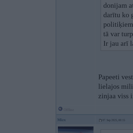
donijam at
darītu ko 
politiķie
tā var tur
Ir jau arī
Papeeti ves
lielajos mil
zinjaa viss 
Offline
Mizx
07. Sep 2025, 00:15