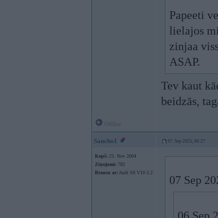
Papeeti ve
lielajos m
zinjaa vis
ASAP.
Tev kaut kād
beidzās, tag
Offline
Sancho1
07. Sep 2025, 00:27
Kopš:
23. Nov 2004
Ziņojumi:
782
Braucu ar:
Audi S6 V10 5.2
07 Sep 20
06 Sep 