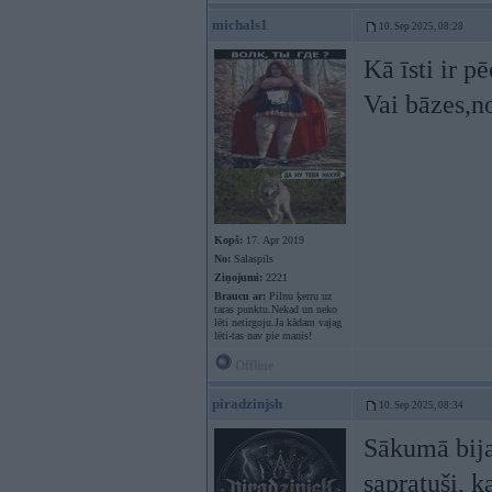
michals1
10. Sep 2025, 08:28
Kā īsti ir 
Vai bāzes,n
Kopš:
17. Apr 2019
No:
Salaspils
Ziņojumi:
2221
Braucu ar:
Pilnu ķerru uz
taras punktu.Nekad un neko
lēti netirgoju.Ja kādam vajag
lēti-tas nav pie manis!
Offline
piradzinjsh
10. Sep 2025, 08:34
Sākumā bija 
sapratuši, ka