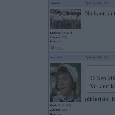
Samsasi
06. Sep 2025, 11:03
Nu kaut kā t
Kopš:
01. Nov 2014
Ziņojumi:
5704
Braucu ar:
Offline
Arsm3ns
06. Sep 2025, 12:51
06 Sep 20
Nu kaut kā
pūtlerists! 
Kopš:
27. Oct 2023
Ziņojumi:
2072
Braucu ar: