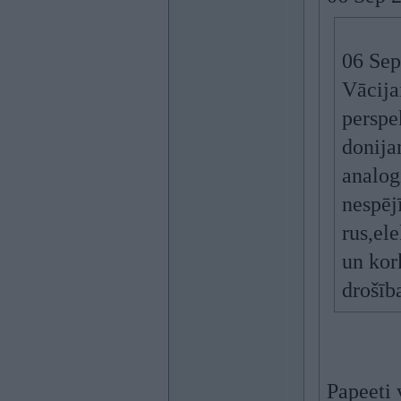
06 Sep
Vācija
perspe
donija
analog
nespēj
rus,el
un kor
drošīb
Papeeti 