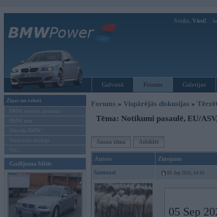
Sveiks,
Viesi!
Ie
Galvenā
Forums
Galerijas
Ziņas un raksti
Forums
»
Vispārējās diskusijas
»
Tērzē
BMW modeļu jaunumi
Tēma: Notikumi pasaulē, EU/ASV
BMW testi
Mēneša BMW
Sērijveida tūnings
Jauna tēma
Atbildēt
Vel...
Autors
Ziņojums
Gadījuma bilde
Samsasi
05. Sep 2025, 14:43
05 Sep 20