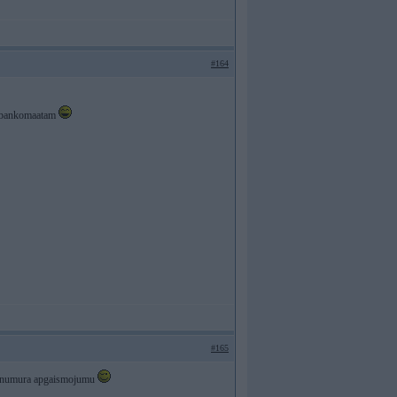
#164
idz bankomaatam
#165
par numura apgaismojumu