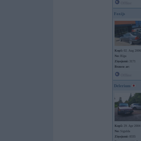
Offline
Foxijs
Kopš:
02. Aug 2006
No:
Rīga
Ziņojumi:
3171
Braucu ar:
Offline
Delerium
Kopš:
29. Apr 2004
No:
Sigulda
Ziņojumi:
8335