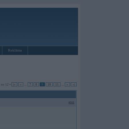
Reklāma
9 no 12 •
|«
«
...
7
8
9
10
11
...
»
»|
#161