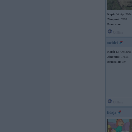
Kopš:
04. Apr 2004
Ziņojumi:
7699
Braucu ar:
Offline
meidei
Kopš:
12. Oct 2006
Ziņojumi:
17615
Braucu ar:
3er
Offline
Edzja