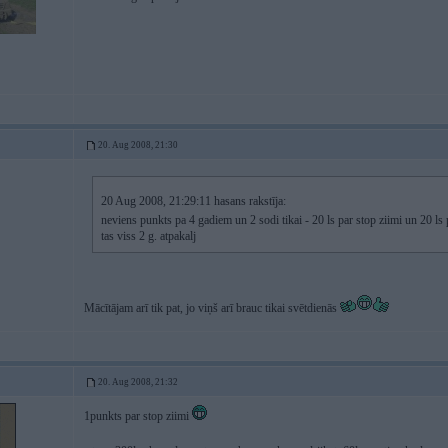
20. Aug 2008, 21:30
20 Aug 2008, 21:29:11 hasans rakstīja:
neviens punkts pa 4 gadiem un 2 sodi tikai - 20 ls par stop ziimi un 20
tas viss 2 g. atpakalj
Mācītājam arī tik pat, jo viņš arī brauc tikai svētdienās
20. Aug 2008, 21:32
1punkts par stop ziimi