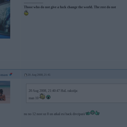
-----------------
Those who do not give a fuck change the world. The rest do not
oman
20. Aug 2008, 21:45
20 Aug 2008, 21:40:47 HaL rakstīja:
man 10
nu no 12 nost uz 8 un atkal esi back divciparā