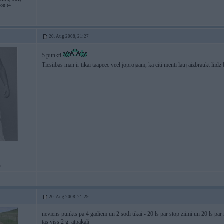
son t4
20. Aug 2008, 21:27
5 punkti
Tiesiibas man ir tikai taapeec veel joprojaam, ka citi menti lauj aizbraukt li
r
20. Aug 2008, 21:29
neviens punkts pa 4 gadiem un 2 sodi tikai - 20 ls par stop ziimi un 20 ls 
tas viss 2 g. atpakalj