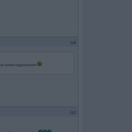
#166
 ls par numura apgaismojumu
#167