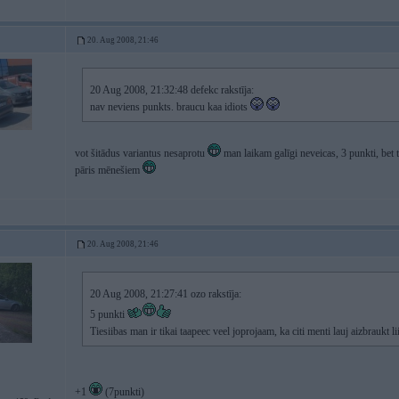
20. Aug 2008, 21:46
20 Aug 2008, 21:32:48 defekc rakstīja:
nav neviens punkts. braucu kaa idiots
vot šitādus variantus nesaprotu
man laikam galīgi neveicas, 3 punkti, bet t
pāris mēnešiem
20. Aug 2008, 21:46
20 Aug 2008, 21:27:41 ozo rakstīja:
5 punkti
Tiesiibas man ir tikai taapeec veel joprojaam, ka citi menti lauj aizbraukt
+1
(7punkti)