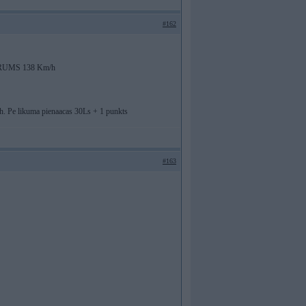
#162
, ATRUMS 138 Km/h
m/h. Pe likuma pienaacas 30Ls + 1 punkts
#163