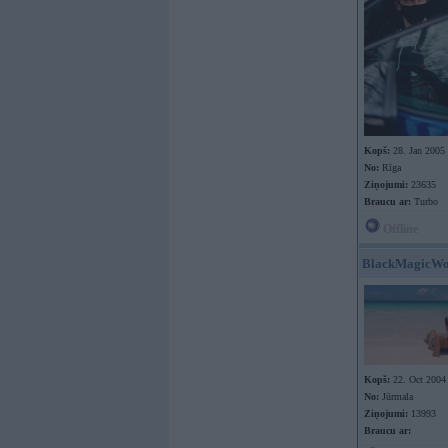
Kopš:
28. Jan 2005
No:
Rīga
Ziņojumi:
23635
Braucu ar:
Turbo
Offline
BlackMagicW
Kopš:
22. Oct 2004
No:
Jūrmala
Ziņojumi:
13993
Braucu ar: