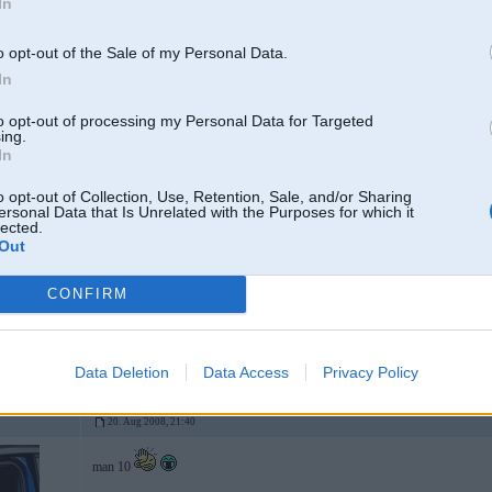
In
20. Aug 2008, 21:36
o opt-out of the Sale of my Personal Data.
In
20 Aug 2008, 21:30:02 mayday rakstīja:
to opt-out of processing my Personal Data for Targeted
ing.
20 Aug 2008, 21:29:11 hasans rakstīja:
In
neviens punkts pa 4 gadiem un 2 sodi tikai - 20 ls par stop ziimi un
tas viss 2 g. atpakalj
o opt-out of Collection, Use, Retention, Sale, and/or Sharing
ersonal Data that Is Unrelated with the Purposes for which it
lected.
Out
Mācītājam arī tik pat, jo viņš arī brauc tikai svētdienās
CONFIRM
nu ja menesi nobraucu ~2000 k km un sadala uz 4 menesha svetdienam, tad 
majaam lidz baznicai ir 250 km
Data Deletion
Data Access
Privacy Policy
20. Aug 2008, 21:40
man 10