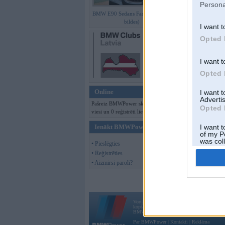
Persona
BMW E90 Sedans Facelift (preses
bildes)
I want t
Opted 
I want t
Opted 
Online
I want 
Advertis
Pašreiz BMWPower skatās 247
Opted 
viesi un 0 reģistrēti lietotāji.
Ienākt BMWPower
I want t
of my P
was col
• Pieslēgties
Opted 
• Reģistrēties
• Aizmirsi paroli?
Vortāls BMWPower.lv darbojas
kopš 2002. gada 14. maija. Tas nav auto klubs
BMW AG.
Par BMWPower
|
Kontakti
|
Reklāma