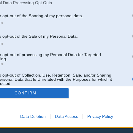
l Data Processing Opt Outs
o opt-out of the Sharing of my personal data.
In
o opt-out of the Sale of my Personal Data.
In
to opt-out of processing my Personal Data for Targeted
ing.
In
o opt-out of Collection, Use, Retention, Sale, and/or Sharing
ersonal Data that Is Unrelated with the Purposes for which it
lected.
Out
CONFIRM
Data Deletion
Data Access
Privacy Policy
 un nav saistīts ar
Galvena
|
Forums
|
Galerijas
|
Reģistrācija
|
Lietotaāji
|
Meklētājs
|
Reklā