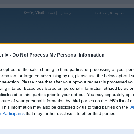
Sveiks,
Viesi!
|
Sestdiena, 8. augusts
Ienākt
Reģistrācija
Forums
Galerijas
Reģistrācija
Lietotāji
Meklētājs
.lv -
Do Not Process My Personal Information
pārējās diskusijas
»
Tērzētava
to opt-out of the sale, sharing to third parties, or processing of your per
 nodoklis
formation for targeted advertising by us, please use the below opt-out s
r selection. Please note that after your opt-out request is processed y
Atbildēt
451 ziņojumi • Lapa 26 
eing interest-based ads based on personal information utilized by us or
disclosed to third parties prior to your opt-out. You may separately opt-
Ziņojums
losure of your personal information by third parties on the IAB’s list of
. This information may also be disclosed by us to third parties on the
IA
Atbildēt
451 ziņojumi • Lapa 26 
Participants
that may further disclose it to other third parties.
k
,
AV
,
AiwaShuraLLP
,
BigArchi
,
GirtzB
,
Lafter
,
PERFS
,
RVR
,
R_BERGS
,
SteelRat
,
VLD
,
linda
,
m