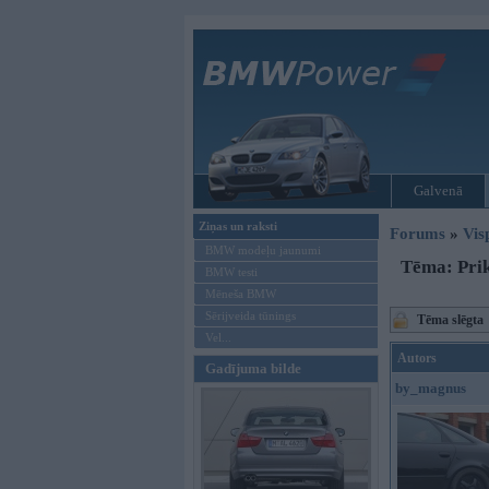
Galvenā
Ziņas un raksti
Forums
»
Vis
BMW modeļu jaunumi
Tēma: Prik
BMW testi
Mēneša BMW
Sērijveida tūnings
Tēma slēgta
Vel...
Autors
Gadījuma bilde
by_magnus