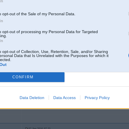
In
jā .. un pavirinot vizuāli viņš varēja noteikt, ka, piemēram, melnā sainī nav ie
iztvaikos un būs hana ...
o opt-out of the Sale of my Personal Data.
vai arī mobilajā bija nokačāta x-ray aplikācija ?
In
to opt-out of processing my Personal Data for Targeted
ing.
 stūres
In
o opt-out of Collection, Use, Retention, Sale, and/or Sharing
ersonal Data that Is Unrelated with the Purposes for which it
07. Sep 2016, 07:35
lected.
Viņš pilnīgi noteikti ir izlasījis visas grāmatiņas un tabulas, tāpēc var atļauti
Out
CONFIRM
Data Deletion
Data Access
Privacy Policy
07. Sep 2016, 07:35