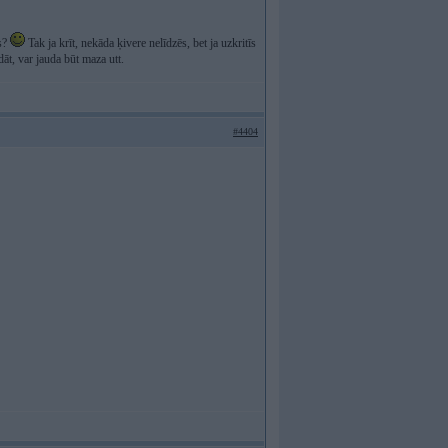
es?
Tak ja krīt, nekāda ķivere nelīdzēs, bet ja uzkritīs
ādāt, var jauda būt maza utt.
#4404