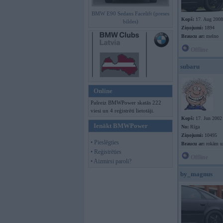
BMW E90 Sedans Facelift (preses
Kopš:
17. Aug 2008
bildes)
Ziņojumi:
1894
Braucu ar:
melno
Offline
subaru
Online
Pašreiz BMWPower skatās 222
viesi un 4 reģistrēti lietotāji.
Kopš:
17. Jun 2002
Ienākt BMWPower
No:
Rīga
Ziņojumi:
10495
• Pieslēgties
Braucu ar:
rokām uz
• Reģistrēties
Offline
• Aizmirsi paroli?
by_magnus