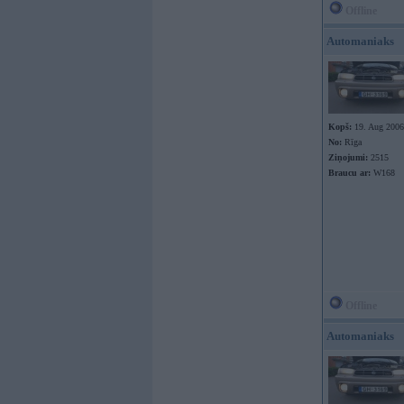
Offline
Automaniaks
Kopš:
19. Aug 2006
No:
Rīga
Ziņojumi:
2515
Braucu ar:
W168
Offline
Automaniaks