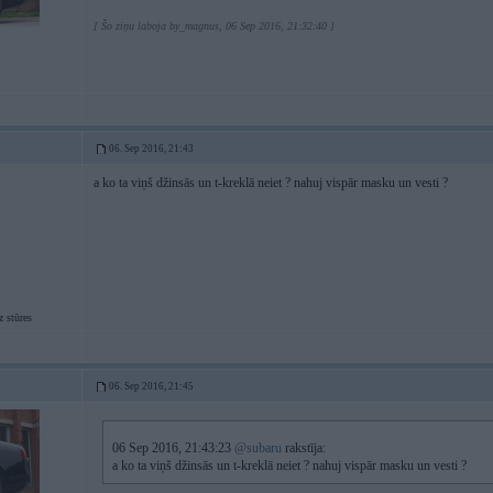
[ Šo ziņu laboja by_magnus, 06 Sep 2016, 21:32:40 ]
06. Sep 2016, 21:43
a ko ta viņš džinsās un t-kreklā neiet ? nahuj vispār masku un vesti ?
 stūres
06. Sep 2016, 21:45
06 Sep 2016, 21:43:23
@subaru
rakstīja:
a ko ta viņš džinsās un t-kreklā neiet ? nahuj vispār masku un vesti ?