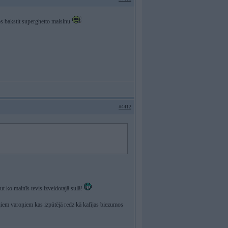
dos bakstit superghetto maisinu
#4412
aut ko mainīs tevis izveidotajā sulā!
rējiem varoņiem kas izpūtējā redz kā kafijas biezumos