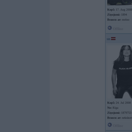
Kopš:
17. Aug 2008
Ziņojumi:
1894
Braucu ar:
melno
Offline
sn
Kopš:
24. Jul 2008
No:
Rīga
Ziņojumi:
1879753
Braucu ar:
nekrāso
Offline