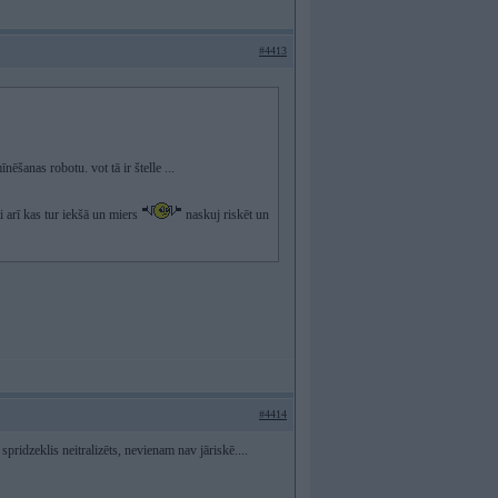
#4413
ēšanas robotu. vot tā ir štelle ...
i arī kas tur iekšā un miers
naskuj riskēt un
#4414
spridzeklis neitralizēts, nevienam nav jāriskē....