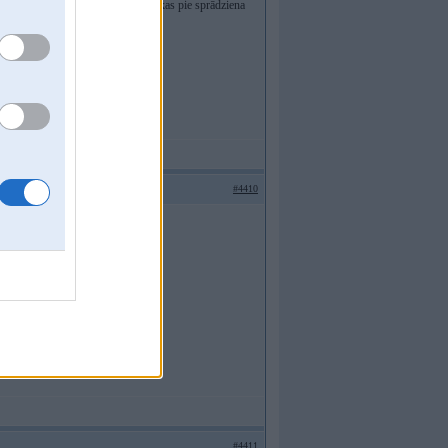
tīta kāda nervus paralizējoša viela, kas pie sprādziena
#4410
es strādāt ar virināšanas paņēmienu.
#4411