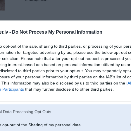
sapziņu
.lv -
Do Not Process My Personal Information
to opt-out of the sale, sharing to third parties, or processing of your per
07. Sep 2016, 06:46
formation for targeted advertising by us, please use the below opt-out s
Te visi lasa grāmatiņas...
r selection. Please note that after your opt-out request is processed y
eing interest-based ads based on personal information utilized by us or
disclosed to third parties prior to your opt-out. You may separately opt-
losure of your personal information by third parties on the IAB’s list of
. This information may also be disclosed by us to third parties on the
IA
Participants
that may further disclose it to other third parties.
l Data Processing Opt Outs
07. Sep 2016, 07:28
o opt-out of the Sharing of my personal data.