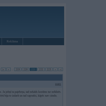
Reklāma
•
|«
«
...
219
220
221
222
223
»
»|
#4401
ss. Ja jobņī ta pajebeņa, tad nekāds kostīms tur nelīdzēs.
rti bija to izdarīt un tad sapratīsi, kāpēc nav cimdu.