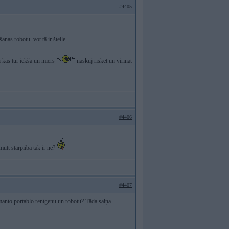
#4405
nas robotu. vot tā ir štelle ...
rī kas tur iekšā un miers
naskuj riskēt un virināt
#4406
mutt starpiiba tak ir ne?
#4407
izmanto portablo rentgenu un robotu? Tāda saiņa