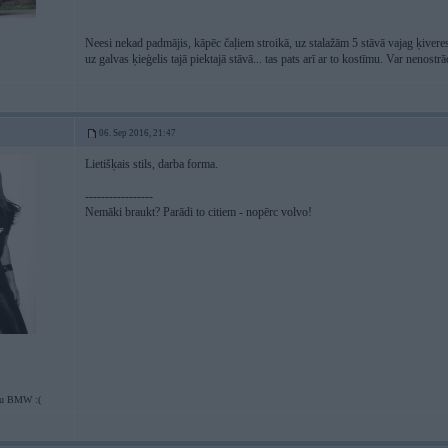
Neesi nekad padmājis, kāpēc čaļiem stroikā, uz stalažām 5 stāvā vajag ķiver
uz galvas ķieģelis tajā piektajā stāvā... tas pats arī ar to kostīmu. Var nenostr
06. Sep 2016, 21:47
Lietišķais stils, darba forma.
-----------------
Nemāki braukt? Parādi to citiem - nopērc volvo!
tu BMW :(