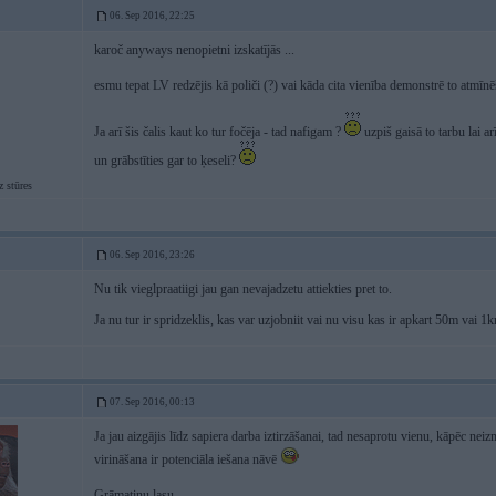
06. Sep 2016, 22:25
karoč anyways nenopietni izskatījās ...
esmu tepat LV redzējis kā poliči (?) vai kāda cita vienība demonstrē to atmīnēša
Ja arī šis čalis kaut ko tur fočēja - tad nafigam ?
uzpiš gaisā to tarbu lai a
un grābstīties gar to ķeseli?
 stūres
06. Sep 2016, 23:26
Nu tik vieglpraatiigi jau gan nevajadzetu attiekties pret to.
Ja nu tur ir spridzeklis, kas var uzjobniit vai nu visu kas ir apkart 50m vai 1k
07. Sep 2016, 00:13
Ja jau aizgājis līdz sapiera darba iztirzāšanai, tad nesaprotu vienu, kāpēc ne
virināšana ir potenciāla iešana nāvē
Grāmatiņu lasu...