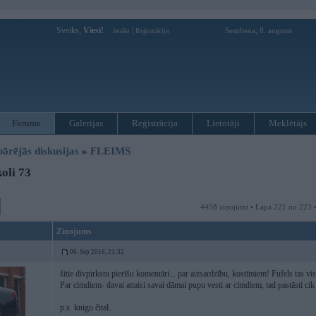
Sveiks,
Viesi!
|
Sestdiena, 8. augusts
Ienākt
Reģistrācija
Forums
Galerijas
Reģistrācija
Lietotāji
Meklētājs
pārējās diskusijas
»
FLEIMS
oli 73
4458 ziņojumi • Lapa 221 no 223 
Ziņojums
06. Sep 2016, 21:32
šitie divpirkstu pierīšu komentāri... par aizsardzību, kostīmiem! Fufels tas vi
Par cimdiem- davai attaisi savai dāmai pupu vesti ar cimdiem, tad pastāsti cik ē
p.s. knigu čital...