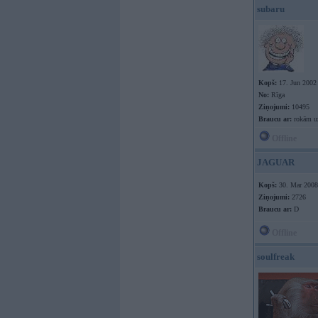
subaru
Kopš:
17. Jun 2002
No:
Rīga
Ziņojumi:
10495
Braucu ar:
rokām uz
Offline
JAGUAR
Kopš:
30. Mar 2008
Ziņojumi:
2726
Braucu ar:
D
Offline
soulfreak