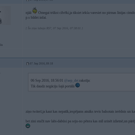
njāā
Omegai trūkst cilvēki,ja tiksiet iekśa varesiet no pirmas linijas cim
p.s bildei infai.
[ Šo ziņu laboja RS7, 07 Sep 2016, 07:38:01 ]
slu
07. Sep 2016, 09:18
5
06 Sep 2016, 18:56:01
@aep_det
rakstīja:
Tik daudz negāciju šajā portālā
ziņo twiterī,ja kaut kas nepatīk,iespējams atnāks tevis balsotais ierēdnis un k
bet zini stučīt nav labi-dabūsi pa seju-no pētera kas mīl urinēt izlietnē,un pā