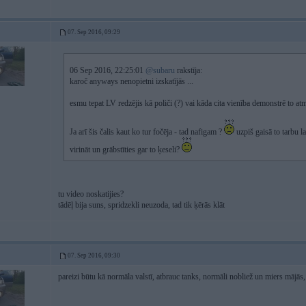
07. Sep 2016, 09:29
06 Sep 2016, 22:25:01
@subaru
rakstīja:
karoč anyways nenopietni izskatījās ...
esmu tepat LV redzējis kā poliči (?) vai kāda cita vienība demonstrē to atmīn
Ja arī šis čalis kaut ko tur fočēja - tad nafigam ?
uzpiš gaisā to tarbu la
virināt un grābstīties gar to ķeseli?
tu video noskatijies?
tādēļ bija suns, spridzekli neuzoda, tad tik ķērās klāt
07. Sep 2016, 09:30
pareizi būtu kā normāla valstī, atbrauc tanks, normāli nobliež un miers mājās, 