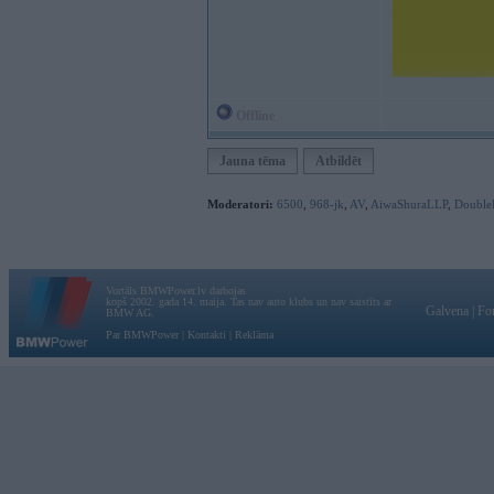
Offline
Jauna tēma
Atbildēt
Moderatori:
6500
,
968-jk
,
AV
,
AiwaShuraLLP
,
Double
Vortāls BMWPower.lv darbojas
kopš 2002. gada 14. maija. Tas nav auto klubs un nav saistīts ar
Galvena
|
Fo
BMW AG.
Par BMWPower
|
Kontakti
|
Reklāma