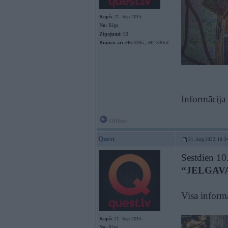
Kopš:
21. Sep 2015
No:
Rīga
Ziņojumi:
53
Braucu ar:
e46 328ci, e92 330cd
Informācija
Offline
Quest
31. Aug 2022, 18:3
Sestdien 10.
“JELGAV
Visa informā
Kopš:
21. Sep 2015
No:
Rīga