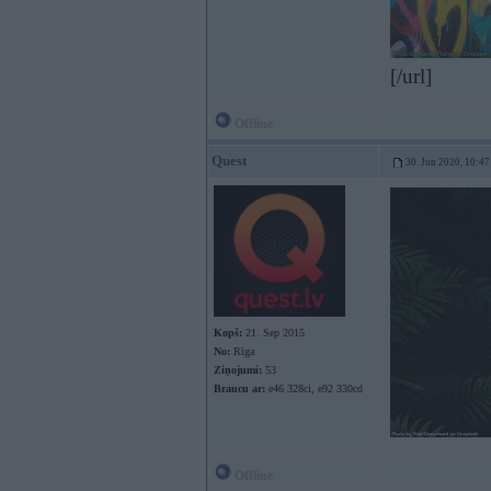
[/url]
Offline
Quest
30. Jun 2020, 10:47
Kopš:
21. Sep 2015
No:
Rīga
Ziņojumi:
53
Braucu ar:
e46 328ci, e92 330cd
Offline