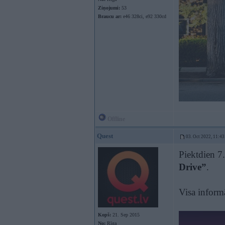
Ziņojumi:
53
Braucu ar:
e46 328ci, e92 330cd
Offline
Quest
03. Oct 2022, 11:43
Piektdien 7.
Drive”
.
Visa informā
Kopš:
21. Sep 2015
No:
Rīga