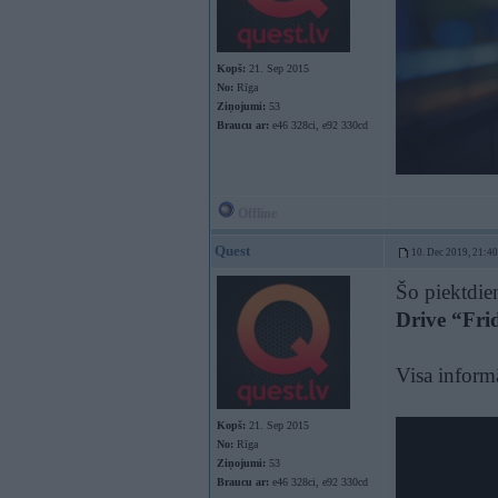
Kopš:
21. Sep 2015
No:
Rīga
Ziņojumi:
53
Braucu ar:
e46 328ci, e92 330cd
Offline
Quest
10. Dec 2019, 21:40
Šo piektdie
Drive “Fri
Visa informā
Kopš:
21. Sep 2015
No:
Rīga
Ziņojumi:
53
Braucu ar:
e46 328ci, e92 330cd