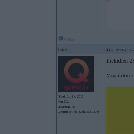
Offline
Quest
27. Apr 2023, 10:25
Piektdien 28
Visa informā
Kopš:
21. Sep 2015
No:
Rīga
Ziņojumi:
53
Braucu ar:
e46 328ci, e92 330cd