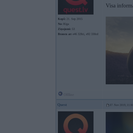
Visa informā
Kopš:
21. Sep 2015
No:
Rīga
Ziņojumi:
53
Braucu ar:
e46 328ci, e92 330cd
Offline
Quest
07. Nov 2019, 11:0