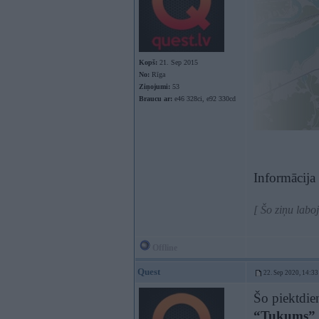
Kopš:
21. Sep 2015
No:
Rīga
Ziņojumi:
53
Braucu ar:
e46 328ci, e92 330cd
Informācija
[ Šo ziņu labo
Offline
Quest
22. Sep 2020, 14:33
Šo piektdie
“Tukums”
.