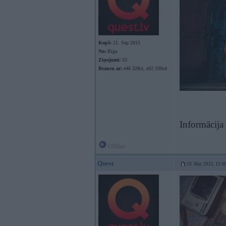
Kopš:
21. Sep 2015
No:
Rīga
Ziņojumi:
53
Braucu ar:
e46 328ci, e92 330cd
Informācija
Offline
Quest
10. May 2022, 13:0