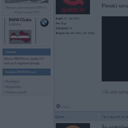
Piesaki sa
Hamann pārveidojumi BMW 3.
sērijas kupejai E92
Kopš:
21. Sep 2015
No:
Rīga
Ziņojumi:
53
Braucu ar:
e46 328ci, e92 330cd
Online
Pašreiz BMWPower skatās 157
viesi un 6 reģistrēti lietotāji.
Ienākt BMWPower
• Pieslēgties
• Reģistrēties
[ Šo ziņu labo
• Aizmirsi paroli?
Offline
Quest
18. Mar 2019, 10:18
Šo piektdie