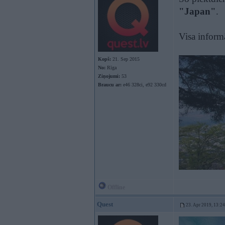
"Japan"
.
Visa informā
Kopš:
21. Sep 2015
No:
Rīga
Ziņojumi:
53
Braucu ar:
e46 328ci, e92 330cd
Offline
Quest
23. Apr 2019, 13:24