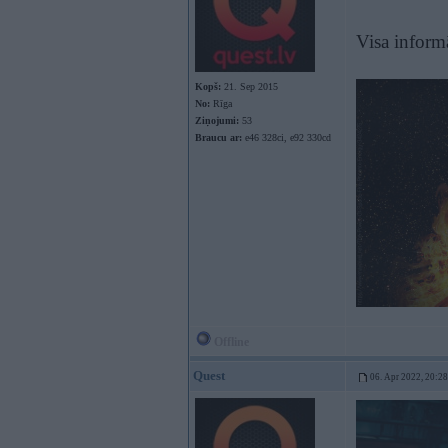
Visa informā
Kopš:
21. Sep 2015
No:
Rīga
Ziņojumi:
53
Braucu ar:
e46 328ci, e92 330cd
Offline
Quest
06. Apr 2022, 20:28