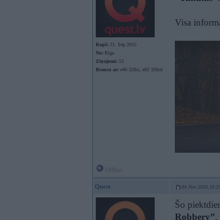
Visa informā
Kopš:
21. Sep 2015
No:
Rīga
Ziņojumi:
53
Braucu ar:
e46 328ci, e92 330cd
Offline
Quest
04. Nov 2020, 10:2
Šo piektdie
Robbery”
.