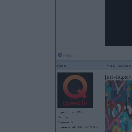
Offline
Quest
20. Feb 2020, 10:42
[url=https://
Kopš:
21. Sep 2015
No:
Rīga
Ziņojumi:
53
Braucu ar:
e46 328ci, e92 330cd