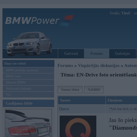
Sveiks,
Viesi!
Ie
Galvenā
Forums
Galerijas
Ziņas un raksti
Forums
»
Vispārējās diskusijas
»
Autom
BMW modeļu jaunumi
Tēma: EN-Drive foto orientēšanās
BMW testi
Mēneša BMW
Sērijveida tūnings
Jauna tēma
Atbildēt
Vel...
Autors
Ziņojums
Gadījuma bilde
Quest
04. Feb 2019, 11:48
Jau šo piekt
"Diamond