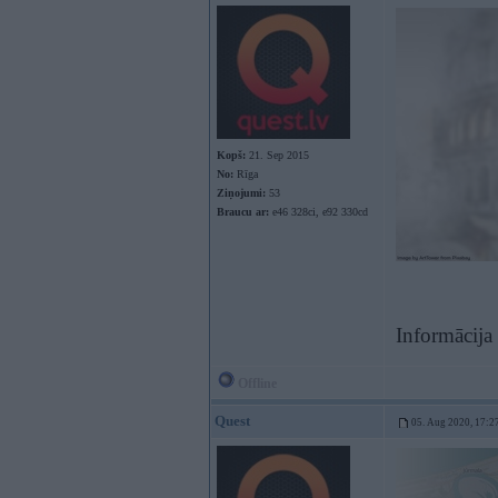
Kopš:
21. Sep 2015
No:
Rīga
Ziņojumi:
53
Braucu ar:
e46 328ci, e92 330cd
Informācija
Offline
Quest
05. Aug 2020, 17:2