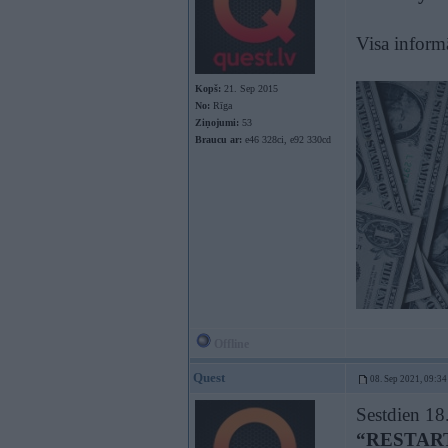
Visa informā
Kopš:
21. Sep 2015
No:
Rīga
Ziņojumi:
53
Braucu ar:
e46 328ci, e92 330cd
Offline
Quest
08. Sep 2021, 09:34
Sestdien 18.
“RESTAR