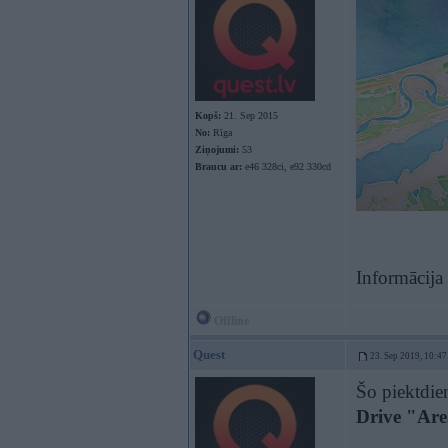
Kopš:
21. Sep 2015
No:
Rīga
Ziņojumi:
53
Braucu ar:
e46 328ci, e92 330cd
Informācija
Offline
Quest
23. Sep 2019, 10:47
Šo piektdie
Drive "Are