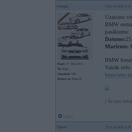
compq
01. Jul 2020, 21:22
Uzaicinu vi
BMW entuzi
pasākumu:
Datums:
25.
Maršruts:
R
BMW foruma
Kopš:
17. May 2013
Vairāk info.
No:
Rīga
brauciens m
Ziņojumi:
164
Braucu ar:
Rīga 18
[ Šo ziņu labo
Offline
Quest
21. Jul 2020, 12:30