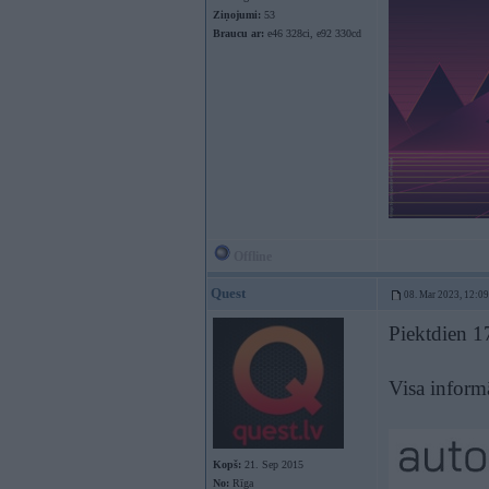
Ziņojumi:
53
Braucu ar:
e46 328ci, e92 330cd
Offline
Quest
08. Mar 2023, 12:09
Piektdien 17
Visa informā
Kopš:
21. Sep 2015
No:
Rīga