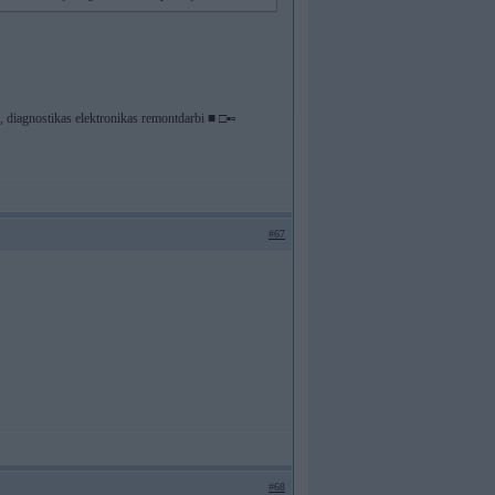
diagnostikas elektronikas remontdarbi ■ □▪▫
#67
#68