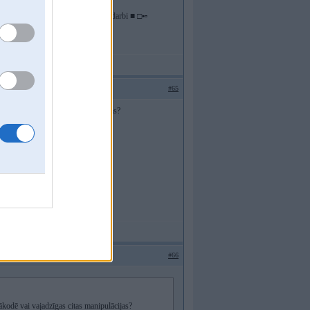
diagnostikas elektronikas remontdarbi ■ □▪▫
#65
ē vai vajadzīgas citas manipulācijas?
#66
kodē vai vajadzīgas citas manipulācijas?