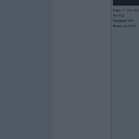
Kopš:
17. May 200
No:
Rīga
Ziņojumi:
2893
Braucu ar:
BMW