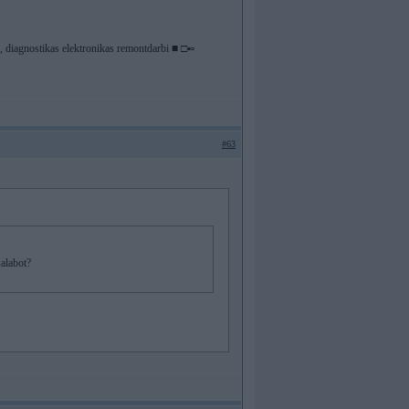
diagnostikas elektronikas remontdarbi ■ □▪▫
#63
salabot?