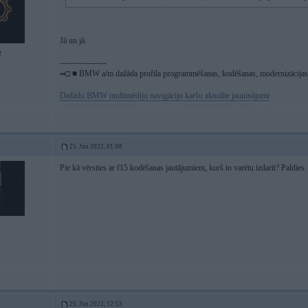
Jā un jā.
2
-----------------
▫▪□ ■ BMW a/m dažāda profila programmēšanas, kodēšanas, modernizācijas, 
Dažādu BMW multimēdiju navigāciju karšu aktuālie jauninājumi
25. Jun 2022, 01:08
Pie kā vērsties ar f15 kodēšanas jautājumiem, kurš to varētu izdarīt? Paldies.
25. Jun 2022, 12:53