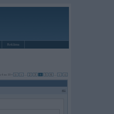
Reklāma
a 4 no 10 •
|«
«
...
2
3
4
5
6
...
»
»|
#61