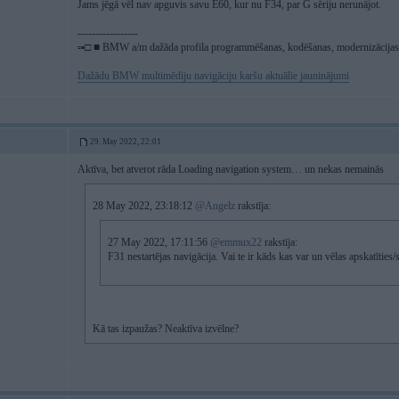
Jams jēgā vēl nav apguvis savu E60, kur nu F34, par G sēriju nerunājot.
-----------------
▫▪□ ■ BMW a/m dažāda profila programmēšanas, kodēšanas, modernizācijas, 
Dažādu BMW multimēdiju navigāciju karšu aktuālie jauninājumi
29. May 2022, 22:01
Aktīva, bet atverot rāda Loading navigation system… un nekas nemainās
28 May 2022, 23:18:12
@Angelz
rakstīja:
27 May 2022, 17:11:56
@emmux22
rakstīja:
F31 nestartējas navigācija. Vai te ir kāds kas var un vēlas apskatīties/
Kā tas izpaužas? Neaktīva izvēlne?