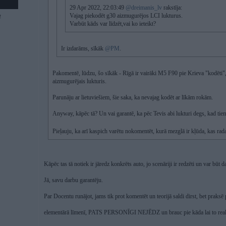
29 Apr 2022, 22:03:49
@dreimanis_lv
rakstīja:
Vajag piekodēt g30 aizmugurējos LCI lukturus.
2
Varbūt kāds var līdzēt,vai ko ieteikt?
Ir izdarāms, sīkāk
@PM
.
Pakomentē, lūdzu, šo sīkāk - Rīgā ir vairāki M5 F90 pie Krieva "kodēti",
aizmugurējais lukturis.
Parunāju ar lietuviešiem, šie saka, ka nevajag kodēt ar līkām rokām.
Anyway, kāpēc tā? Un vai garantē, ka pēc Tevis abi lukturi degs, kad tie
Pieļauju, ka arī kaspich varētu nokomentēt, kurā mezglā ir kļūda, kas rada š
Kāpēc tas tā notiek ir jāredz konkrēts auto, jo scenāriji ir redzēti un var būt d
Jā, savu darbu garantēju.
Par Docentu runājot, jams tik prot komentēt un teorijā saldi dirst, bet pr
elementārā līmenī, PATS PERSONĪGI NEJĒDZ un brauc pie kāda lai to reali