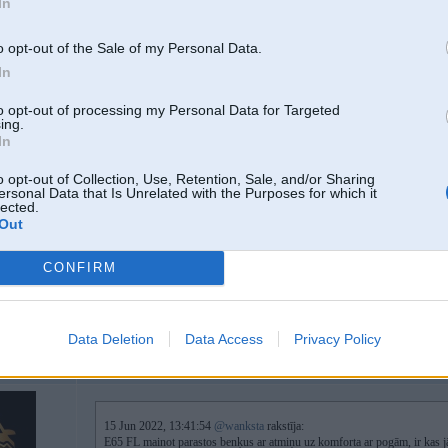
In
-----------------
▫▪□ ■ BMW a/m dažāda profila programmēšanas, kodēšanas, modernizācijas, 
o opt-out of the Sale of my Personal Data.
Dažādu BMW multimēdiju navigāciju karšu aktuālie jauninājumi
In
to opt-out of processing my Personal Data for Targeted
ing.
15. Jun 2022, 13:41
In
E65 FL mainot parastos benķus ar atmiņu uz komforta ar pogām, ir kas jākod
o opt-out of Collection, Use, Retention, Sale, and/or Sharing
ersonal Data that Is Unrelated with the Purposes for which it
lected.
Out
CONFIRM
Data Deletion
Data Access
Privacy Policy
15. Jun 2022, 13:55
15 Jun 2022, 13:41:54
@wanksta
rakstīja:
E65 FL mainot parastos benķus ar atmiņu uz komforta ar pogām, ir kas jā