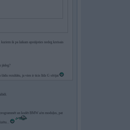
 kuriem ik pa laikam apstājoties nedeg kreisais
m jādeg?
ādu rezultātu, ja vien ir ticis līdz G sērijai
ažādi.
aksē programmēt un kodēt BMW a/m moduļus, pat
zētu...