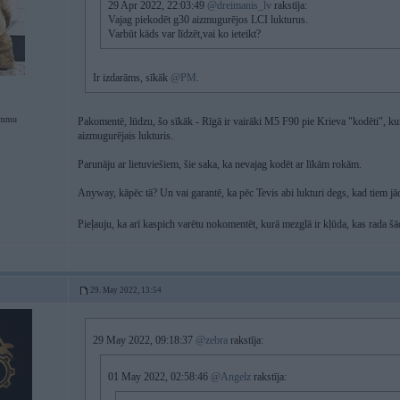
29 Apr 2022, 22:03:49
@dreimanis_lv
rakstīja:
Vajag piekodēt g30 aizmugurējos LCI lukturus.
Varbūt kāds var līdzēt,vai ko ieteikt?
Ir izdarāms, sīkāk
@PM
.
ammu
Pakomentē, lūdzu, šo sīkāk - Rīgā ir vairāki M5 F90 pie Krieva "kodēti", kur
aizmugurējais lukturis.
Parunāju ar lietuviešiem, šie saka, ka nevajag kodēt ar līkām rokām.
Anyway, kāpēc tā? Un vai garantē, ka pēc Tevis abi lukturi degs, kad tiem jā
Pieļauju, ka arī kaspich varētu nokomentēt, kurā mezglā ir kļūda, kas rada šādu 
29. May 2022, 13:54
29 May 2022, 09:18:37
@zebra
rakstīja:
01 May 2022, 02:58:46
@Angelz
rakstīja: