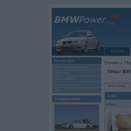
Galvenā
Ziņas un raksti
Forums
»
Vis
BMW modeļu jaunumi
Tēma: BMW 
BMW testi
Mēneša BMW
Sērijveida tūnings
Jauna tēma
Vel...
Autors
Gadījuma bilde
zebra