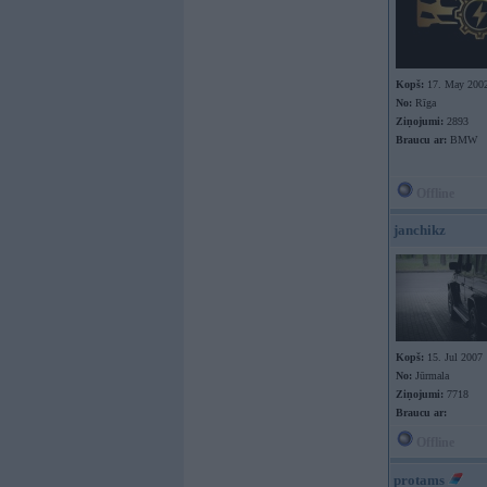
Kopš:
17. May 200
No:
Rīga
Ziņojumi:
2893
Braucu ar:
BMW
Offline
janchikz
Kopš:
15. Jul 2007
No:
Jūrmala
Ziņojumi:
7718
Braucu ar:
Offline
protams