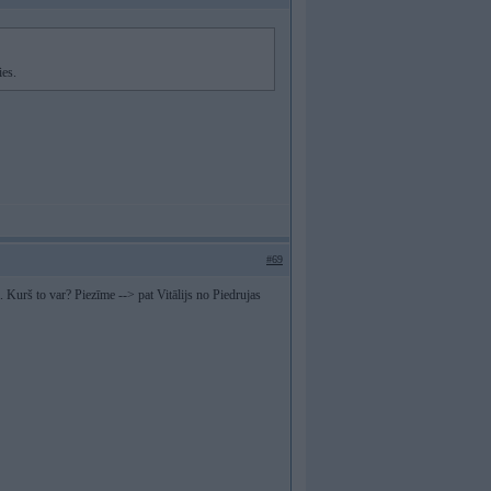
ies.
#69
 Kurš to var? Piezīme --> pat Vitālijs no Piedrujas