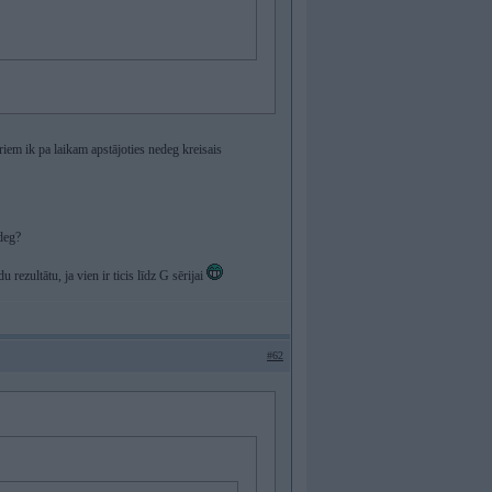
iem ik pa laikam apstājoties nedeg kreisais
deg?
rezultātu, ja vien ir ticis līdz G sērijai
#62