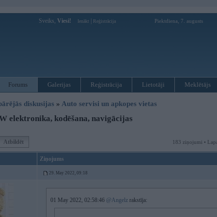
Sveiks,
Viesi!
|
Piektdiena, 7. augusts
Ienākt
Reģistrācija
Forums
Galerijas
Reģistrācija
Lietotāji
Meklētājs
pārējās diskusijas
»
Auto servisi un apkopes vietas
elektronika, kodēšana, navigācijas
Atbildēt
183 ziņojumi • Lap
Ziņojums
29. May 2022, 09:18
01 May 2022, 02:58:46
@Angelz
rakstīja: