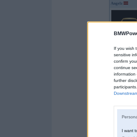
Angelz
BMWPower
If you wish 
Kopš:
17. May 200
sensitive in
No:
Rīga
confirm you
Ziņojumi:
2893
continue se
Braucu ar:
BMW
information 
further disc
participants
Downstream 
Persona
I want t