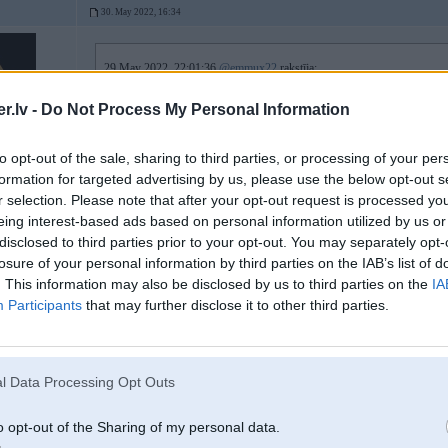
30. May 2022, 16:34
29 May 2022, 22:01:36
@emmux22
rakstīja:
Aktīva, bet atverot rāda Loading navigation system… un nekas nemainās
.lv -
Do Not Process My Personal Information
28 May 2022, 23:18:12
@Angelz
rakstīja:
to opt-out of the sale, sharing to third parties, or processing of your per
27 May 2022, 17:11:56
@emmux22
rakstīja:
2
formation for targeted advertising by us, please use the below opt-out s
F31 nestartējas navigācija. Vai te ir kāds kas var un vēlas apskatīt
r selection. Please note that after your opt-out request is processed y
eing interest-based ads based on personal information utilized by us or
disclosed to third parties prior to your opt-out. You may separately opt-
losure of your personal information by third parties on the IAB’s list of
Kā tas izpaužas? Neaktīva izvēlne?
. This information may also be disclosed by us to third parties on the
IA
Participants
that may further disclose it to other third parties.
Multimedijas modulis a/m ir dzimtais vai donors? Kura gada F31?
l Data Processing Opt Outs
[ Šo ziņu laboja Angelz, 30 May 2022, 16:41:05 ]
o opt-out of the Sharing of my personal data.