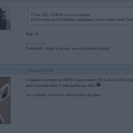
25 Jun 2022, 01:08:20
@janchikz
rakstīja:
Pie kā vērsties ar f15 kodēšanas jautājumiem, kurš to varētu izdarīt? Pald
Buļļu 74
5
-----------------
Tradicionāli - vīrietis ar sievieti - auto ar iekšdedzes dzinēju!
02. Sep 2022, 22:28
Ir digitālais spidometrs(ne BMW), vajag nomainīt VIN kodu, kas iešūts čipā.
ielas to nevarēja izdarīt. Ir kāds gudrāks par viņu?
Tas ir izdarāms. Esot ar hex editoru kautkas tur jādara.