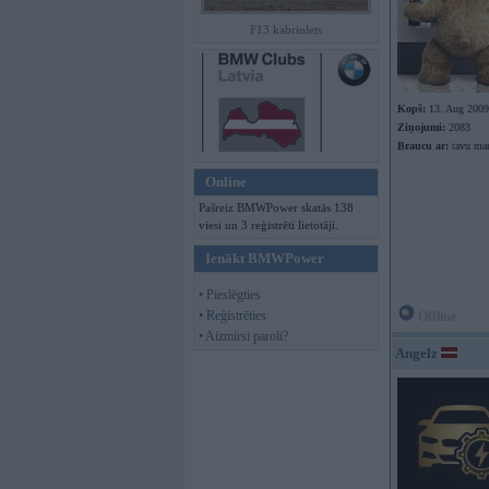
F13 kabriolets
Kopš:
13. Aug 2009
Ziņojumi:
2083
Braucu ar:
tavu m
Online
Pašreiz BMWPower skatās 138
viesi un 3 reģistrēti lietotāji.
Ienākt BMWPower
• Pieslēgties
• Reģistrēties
Offline
• Aizmirsi paroli?
Angelz