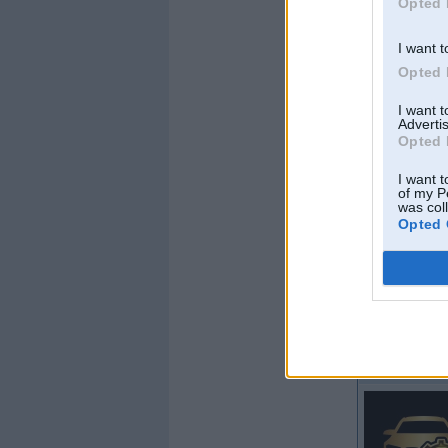
Opted 
I want t
Opted 
Offline
I want 
Advertis
wanksta
Opted 
I want t
of my P
was col
Opted 
Kopš:
05. Jun 2012
Ziņojumi:
7889
Braucu ar:
Offline
Angelz