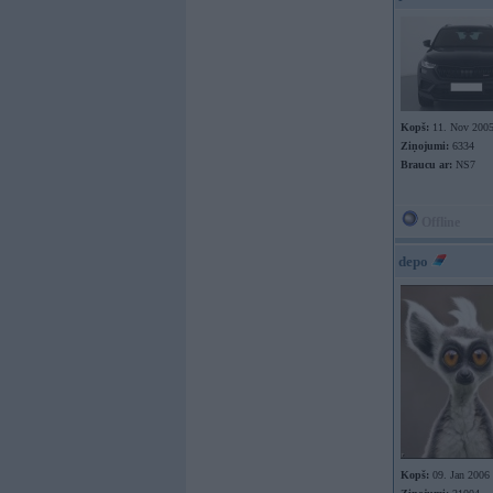
Kopš:
11. Nov 200
Ziņojumi:
6334
Braucu ar:
NS7
Offline
depo
Kopš:
09. Jan 2006