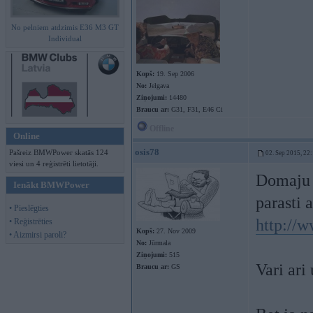
No pelniem atdzimis E36 M3 GT
Individual
Kopš:
19. Sep 2006
No:
Jelgava
Ziņojumi:
14480
Braucu ar:
G31, F31, E46 Ci
Offline
Online
osis78
Pašreiz BMWPower skatās 124
02. Sep 2015, 22
viesi un 4 reģistrēti lietotāji.
Domaju k
Ienākt BMWPower
parasti 
• Pieslēgties
http://
• Reģistrēties
Kopš:
27. Nov 2009
• Aizmirsi paroli?
No:
Jūrmala
Ziņojumi:
515
Vari ari
Braucu ar:
GS