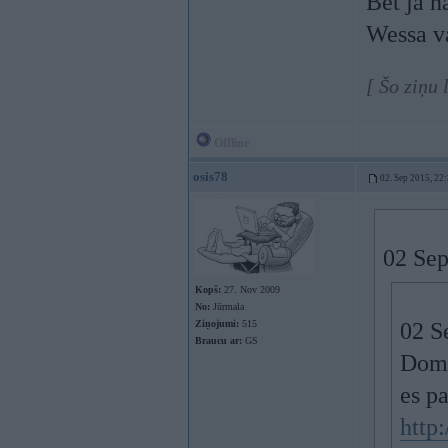
Bet ja n
Wessa va
[ Šo ziņu 
Offline
osis78
02. Sep 2015, 22
02 Sep
Kopš:
27. Nov 2009
No:
Jūrmala
Ziņojumi:
515
02 S
Braucu ar:
GS
Doma
es pa
http