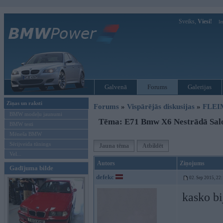
Sveiks,
Viesi!
Ie
Galvenā
Forums
Galerijas
Ziņas un raksti
Forums
»
Vispārējās diskusijas
»
FLEI
BMW modeļu jaunumi
Tēma: E71 Bmw X6 Nestrādā Salo
BMW testi
Mēneša BMW
Sērijveida tūnings
Jauna tēma
Atbildēt
Vel...
Autors
Ziņojums
Gadījuma bilde
defekc
02. Sep 2015, 22
kasko bi