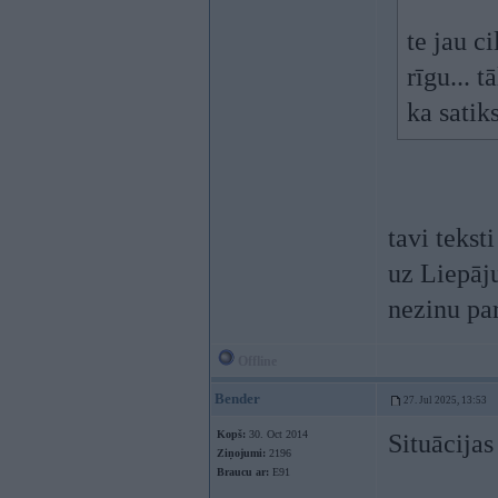
te jau c
rīgu... t
ka satik
tavi tekst
uz Liepāju
nezinu par
Offline
Bender
27. Jul 2025, 13:53
Kopš:
30. Oct 2014
Situācija
Ziņojumi:
2196
Braucu ar:
E91