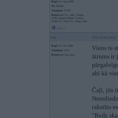
Kopš:
14. Aug 2008
No:
Dobele
Ziņojumi:
11700
Braucu ar:
X5 , Jeep, Tuareg,
L200, Jumper,Master ,Transit,
Stralis x2, Volvo FL, Atego, Deu
Offline
wxy
27. Jul 2025, 10:58
Kopš:
14. Oct 2009
Viens te s
Ziņojumi:
1502
ātrums ir 
Braucu ar:
savu auto
pārgalvīgu
abi kā vie
Čaļi, jūs 
Nenoliedza
rakstīto e
"Redz skab