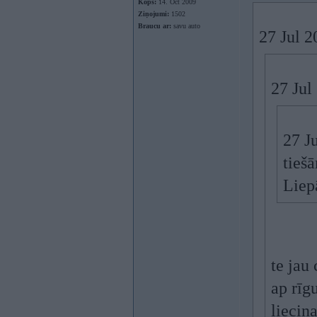
Kopš:
14. Oct 2009
Ziņojumi:
1502
Braucu ar:
savu auto
27 Jul 
27 Jul
27 J
tieš
Liep
te jau
ap rīgu
liecin