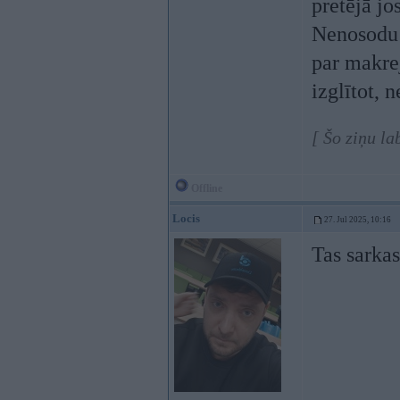
pretējā jos
Nenosodu 
par makrej
izglītot, 
[ Šo ziņu la
Offline
Locis
27. Jul 2025, 10:16
Tas sarka