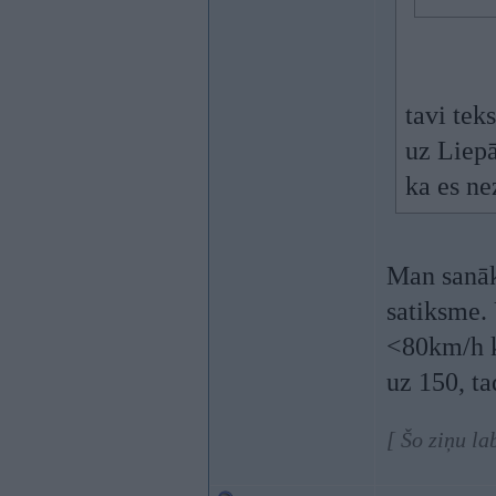
tavi tek
uz Liepā
ka es ne
Man sanāk 
satiksme. 
<80km/h k
uz 150, tad
[ Šo ziņu la