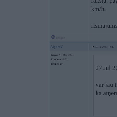
raksta. pa
km/h.
risinājums
Offline
AigarsV
27. Jul 2025, 12:17
Kopš:
26. May 2003
Ziņojumi:
570
Braucu ar:
27 Jul 2
var jau 
ka atņem