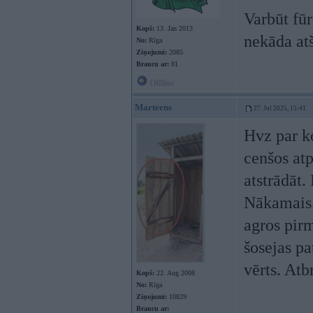
Varbūt fūr
Kopš:
13. Jan 2013
nekāda at
No:
Rīga
Ziņojumi:
2085
Braucu ar:
81
Offline
Marteens
27. Jul 2025, 15:41
Hvz par ko
cenšos atp
atstrādāt.
Nākamais.
agros pirm
šosejas pa
vērts. At
Kopš:
22. Aug 2008
No:
Rīga
Ziņojumi:
10829
Braucu ar: