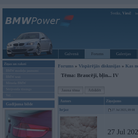
Sveiks,
Viesi!
Ie
Galvenā
Forums
Galerijas
Ziņas un raksti
Forums
»
Vispārējās diskusijas
»
Kas no
BMW modeļu jaunumi
Tēma: Braucēji, bļin... IV
BMW testi
Mēneša BMW
Sērijveida tūnings
Jauna tēma
Atbildēt
Vel...
Autors
Ziņojums
Gadījuma bilde
hrjaz
27. Jul 2025, 09:08
27 Jul 20