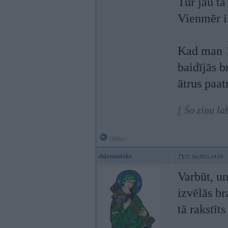
Tur jau tā
Vienmēr i
Kad man 1x
baidījās b
ātrus paat
[ Šo ziņu la
Offline
shirminieks
27. Jul 2025, 14:59
Varbūt, un
izvēlās b
tā rakstīt