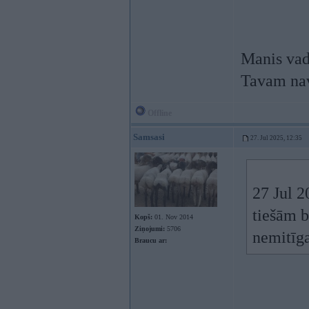
Manis vadī
Tavam na
Offline
Samsasi
27. Jul 2025, 12:35
27 Jul 2
tiešām b
Kopš:
01. Nov 2014
Ziņojumi:
5706
nemitīg
Braucu ar: