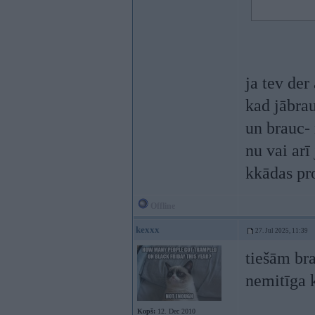
ja tev der
kad jābrau
un brauc- 
nu vai arī
kkādas pr
Offline
kexxx
27. Jul 2025, 11:39
tiešām bra
nemitīga 
Kopš:
12. Dec 2010