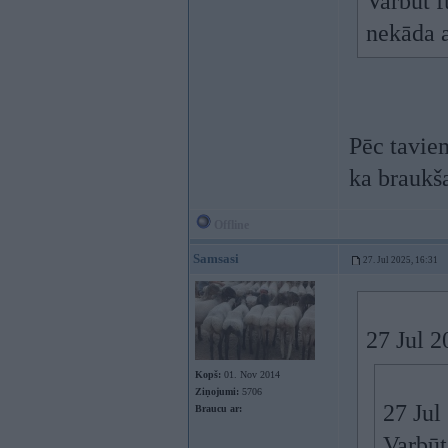
Varbūt f
nekāda a
Pēc taviem
ka braukša
Offline
Samsasi
27. Jul 2025, 16:31
27 Jul 
Kopš:
01. Nov 2014
Ziņojumi:
5706
27 Jul
Braucu ar:
Varbūt,