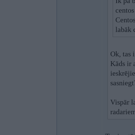
Ik pa 
centos
Centos
labāk 
Ok, tas 
Kāds ir 
ieskrēji
sasniegt
Vispār l
radariem