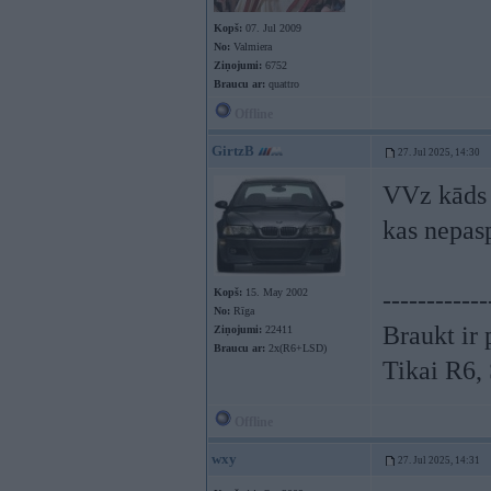
Kopš:
07. Jul 2009
No:
Valmiera
Ziņojumi:
6752
Braucu ar:
quattro
Offline
GirtzB
27. Jul 2025, 14:30
VVz kāds 
kas nepaspē
Kopš:
15. May 2002
------------
No:
Rīga
Braukt ir 
Ziņojumi:
22411
Braucu ar:
2x(R6+LSD)
Tikai R6
Offline
wxy
27. Jul 2025, 14:31