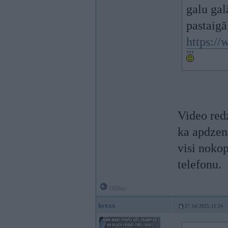
galu gal
pastaigā
https:/
Video red
ka apdzena
visi nokop
telefonu.
Offline
kexxx
27. Jul 2025, 11:24