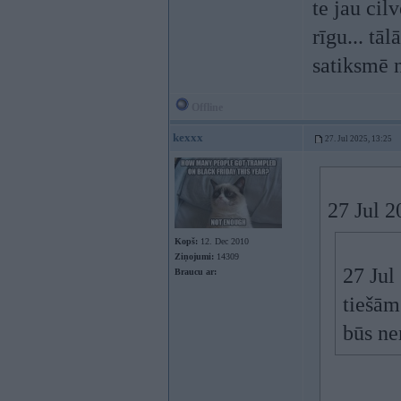
te jau cil
rīgu... tāl
satiksmē 
Offline
kexxx
27. Jul 2025, 13:25
27 Jul 
Kopš:
12. Dec 2010
Ziņojumi:
14309
27 Jul
Braucu ar:
tiešām
būs ne