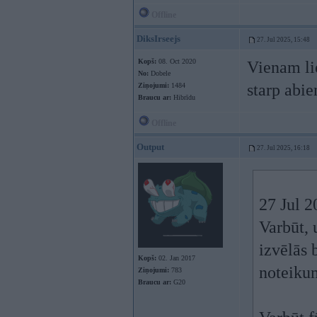
Offline
DiksIrseejs
27. Jul 2025, 15:48
Kopš:
08. Oct 2020
Vienam lie
No:
Dobele
starp abie
Ziņojumi:
1484
Braucu ar:
Hibrīdu
Offline
Output
27. Jul 2025, 16:18
27 Jul 
Varbūt, 
izvēlās 
Kopš:
02. Jan 2017
noteikum
Ziņojumi:
783
Braucu ar:
G20