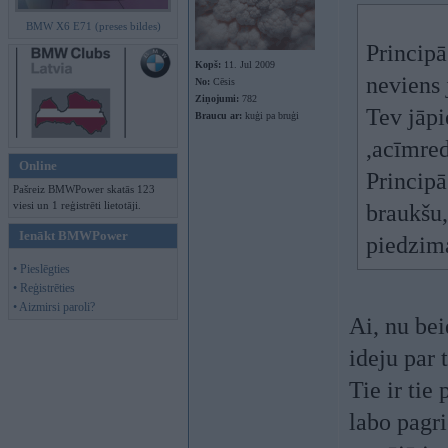
BMW X6 E71 (preses bildes)
Principā
Kopš:
11. Jul 2009
neviens 
No:
Cēsis
Ziņojumi:
782
Tev jāpi
Braucu ar:
kuģi pa bruģi
,acīmred
Online
Principā
Pašreiz BMWPower skatās 123
viesi un 1 reģistrēti lietotāji.
braukšu,
Ienākt BMWPower
piedzima
• Pieslēgties
• Reģistrēties
• Aizmirsi paroli?
Ai, nu bei
ideju par
Tie ir tie
labo pagr