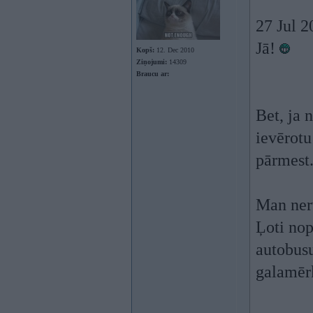
27 Jul 2
Jā!
Kopš:
12. Dec 2010
Ziņojumi:
14309
Braucu ar:
Bet, ja 
ievērotu
pārmest
Man ner
Ļoti nop
autobusu
galamēr