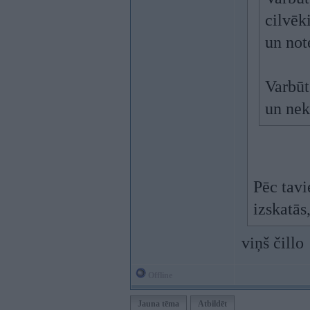
cilvēk
un not
Varbūt
un nek
Pēc tavi
izskatās
viņš čillo
Offline
Jauna tēma
Atbildēt