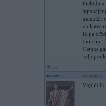
Piektdien 
atpakaļce
manuālo d
un katru r
Ik pa brīd
turēt ap 
Centos gan
ceļu priek
Offline
cipargalva
27. Jul 2025, 14:04
Viņi čillo.