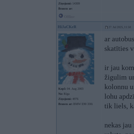
Ziņojumi:
14309
Braucu ar:
Offline
HiJaCKeR
27. Jul 2025, 11:50
ar autobus
skatīties v
ir jau ko
žigulim un
kolonnu un
Kopš:
04. Aug 2003
No:
Rīga
lohu apdzī
Ziņojumi:
4976
tik liels, 
Braucu ar:
BMW E90 330i
nekas jau 