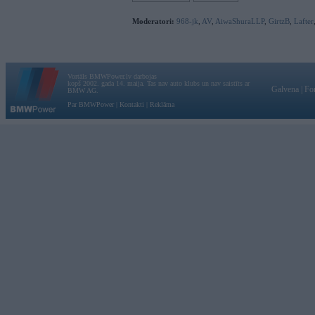
Moderatori:
968-jk
,
AV
,
AiwaShuraLLP
,
GirtzB
,
Lafter
Vortāls BMWPower.lv darbojas
kopš 2002. gada 14. maija. Tas nav auto klubs un nav saistīts ar
Galvena
|
Fo
BMW AG.
Par BMWPower
|
Kontakti
|
Reklāma