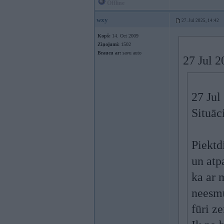
Offline
wxy
27. Jul 2025, 14:42
Kopš:
14. Oct 2009
Ziņojumi:
1502
Braucu ar:
savu auto
27 Jul 
27 Jul
Situāc
Piektd
un atp
ka ar 
neesmu
fūri z