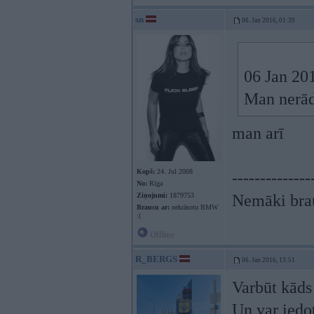
sn
06. Jan 2016, 01:39
06 Jan 20
Man nerād
man arī
Kopš:
24. Jul 2008
--------------
No:
Rīga
Ziņojumi:
1879753
Nemāki brau
Braucu ar:
nekrāsotu BMW
:(
Offline
R_BERGS
06. Jan 2016, 13:51
Varbūt kāds
Un var iedo