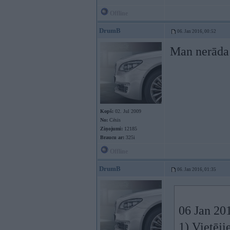
Offline
DrumB
06. Jan 2016, 00:52
Man nerāda 
Kopš:
02. Jul 2009
No:
Cēsis
Ziņojumi:
12185
Braucu ar:
325i
Offline
DrumB
06. Jan 2016, 01:35
06 Jan 20
1) Vietēji