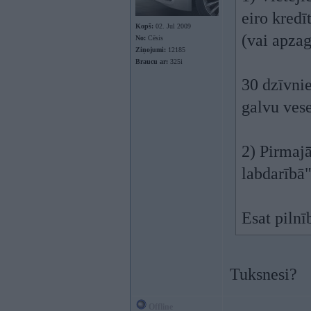
eiro kredī
Kopš:
02. Jul 2009
(vai apzag
No:
Cēsis
Ziņojumi:
12185
Braucu ar:
325i
30 dzīvnie
galvu vese
2) Pirmaj
labdarībā"
Esat pilnī
Tuksnesi?
Offline