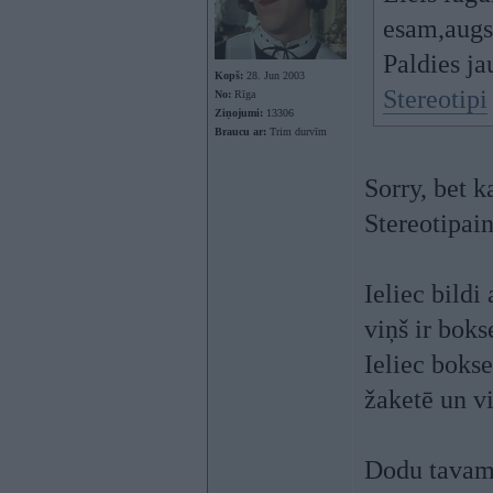
esam,augs
Paldies ja
Kopš:
28. Jun 2003
Stereotipi
No:
Rīga
Ziņojumi:
13306
Braucu ar:
Trim durvīm
Sorry, bet k
Stereotipain
Ieliec bildi
viņš ir boks
Ieliec bokse
žaketē un vi
Dodu tavam