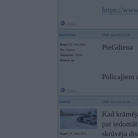
https://www
Offline
karlsonss
05. Jun 2015, 23:58
Kopš:
02. Feb 2009
PieGdiena
No:
Jelgava
Ziņojumi:
23038
Braucu ar:
Policajiem 
Offline
zabis1
06. Jun 2015, 02:50
Kad krāmēja 
pat iedomāt
skrūvēja dis
Kopš:
04. May 2014