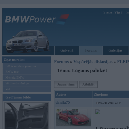
Sveiks,
Viesi!
Ie
Galvenā
Forums
Galerijas
Ziņas un raksti
Forums
»
Vispārējās diskusijas
»
FLEI
BMW modeļu jaunumi
Tēma: Lūgums palīdzēt
BMW testi
Mēneša BMW
Sērijveida tūnings
Jauna tēma
Atbildēt
Vel...
Autors
Ziņojums
Gadījuma bilde
danila75
05. Jun 2015, 23:44