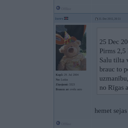
Offline
ixers
25. Dec 2015, 20:51
25 Dec 201
Pirms 2,5 
Salu tilta
brauc to p
Kopš:
29. Jul 2004
uzmanību,
No:
Ludza
Ziņojumi:
3323
no Rīgas a
Braucu ar:
svešu auto
hemet sejas
Offline