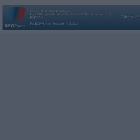
Vortāls BMWPower.lv darbojas
kopš 2002. gada 14. maija. Tas nav auto klubs un nav saistīts ar
Galvena
|
Fo
BMW AG.
Par BMWPower
|
Kontakti
|
Reklāma