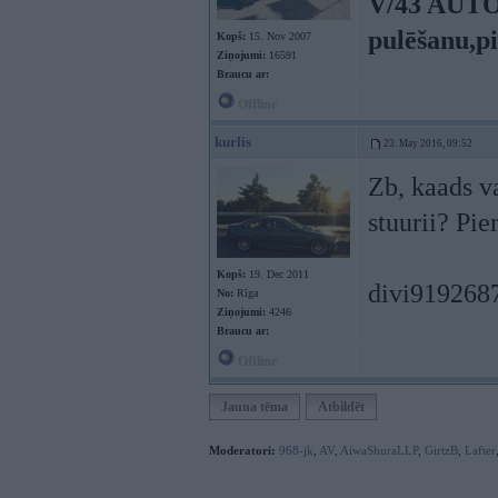
V/43 AUTO
pulēšanu,p
Kopš:
15. Nov 2007
Ziņojumi:
16591
Braucu ar:
Offline
kurlis
23. May 2016, 09:52
Zb, kaads v
stuurii? Pi
Kopš:
19. Dec 2011
divi919268
No:
Rīga
Ziņojumi:
4246
Braucu ar:
Offline
Jauna tēma
Atbildēt
Moderatori:
968-jk
,
AV
,
AiwaShuraLLP
,
GirtzB
,
Lafter