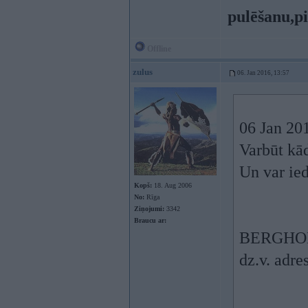
pulēšanu,p
Offline
zulus
06. Jan 2016, 13:57
06 Jan 201
Varbūt kād
Un var ied
Kopš:
18. Aug 2006
No:
Rīga
Ziņojumi:
3342
Braucu ar:
BERGHO
dz.v. adr