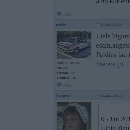
a no kuriene
Offline
patelo
05. Jan 2016, 23:53
Liels lūgums
esam,augsts
Paldies jau 
Stereotipi
Kopš:
01. Jan 2006
No:
Rīga
Ziņojumi:
470
Braucu ar:
TDI
Offline
Arsmens
06. Jan 2016, 00:13
05 Jan 201
Liels lūgu