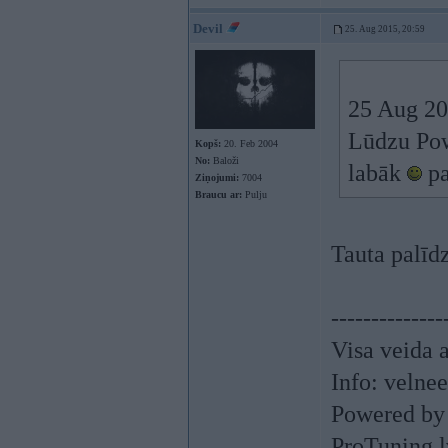
Devil
25. Aug 2015, 20:59
25 Aug 201
Lūdzu Powe
Kopš:
20. Feb 2004
No:
Baloži
labāk
pa
Ziņojumi:
7004
Braucu ar:
Pulju
Tauta palīd
--------------
Visa veida 
Info:
velne
Powered by
ProTuning.l