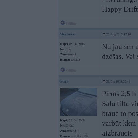
Happy Drift
Offline
Mezoniss
26. Aug 2015, 17:18
Kopš:
02. Jul 2015
Nu jau sen a
No:
Rīga
dzēšas. Vai
Ziņojumi:
6
Braucu ar:
318
Offline
Gurs
25. Dec 2015, 20:46
Pirms 2,5 h
Salu tilta v
brauc to po
Kopš:
22. Jul 2008
varbūt kkur
No:
Līvāni
Ziņojumi:
313
aizbraucis
Braucu ar:
E36&E46