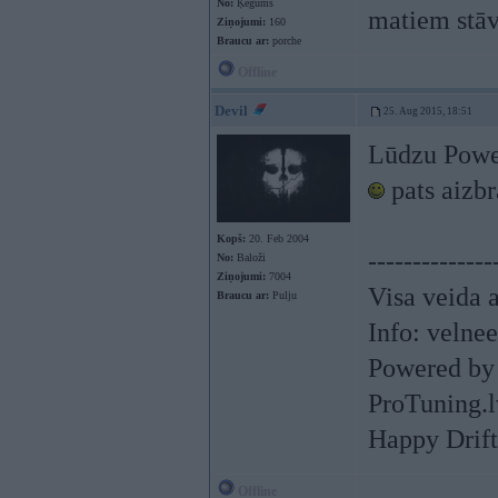
No:
Ķegums
matiem stā
Ziņojumi:
160
Braucu ar:
porche
Offline
Devil
25. Aug 2015, 18:51
Lūdzu Power
pats aizbr
Kopš:
20. Feb 2004
--------------
No:
Baloži
Ziņojumi:
7004
Visa veida 
Braucu ar:
Pulju
Info:
velne
Powered by
ProTuning.l
Happy Drift
Offline