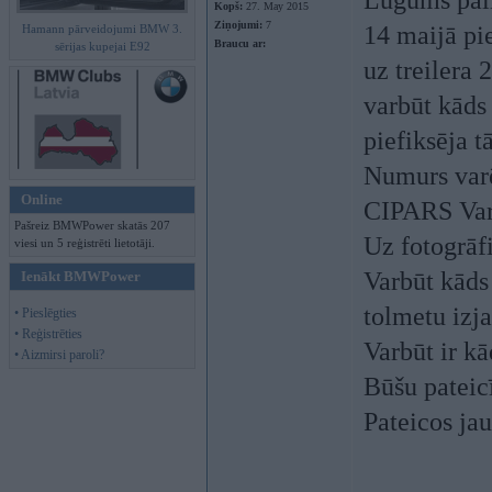
Lūgums palī
Kopš:
27. May 2015
Ziņojumi:
7
14 maijā pi
Hamann pārveidojumi BMW 3.
Braucu ar:
sērijas kupejai E92
uz treilera 
varbūt kāds 
piefiksēja 
Numurs va
Online
CIPARS Var
Pašreiz BMWPower skatās 207
Uz fotogrāf
viesi un 5 reģistrēti lietotāji.
Varbūt kāds 
Ienākt BMWPower
tolmetu izj
• Pieslēgties
• Reģistrēties
Varbūt ir kā
• Aizmirsi paroli?
Būšu pateic
Pateicos jau