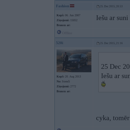
Fashion
25. Dec 2015, 20:53
Kopš:
06. Jun 2007
Iešu ar sun
Ziņojumi:
15052
Braucu ar:
Offline
520i
25. Dec 2015, 21:16
25 Dec 201
Iešu ar su
Kopš:
20. Aug 2013
No:
Strenči
Ziņojumi:
2772
Braucu ar:
cyka, tomēr 