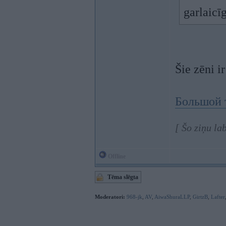
garlaicī
Šie zēni i
Большой 
[ Šo ziņu la
Offline
Tēma slēgta
Moderatori:
968-jk
,
AV
,
AiwaShuraLLP
,
GirtzB
,
Lafter