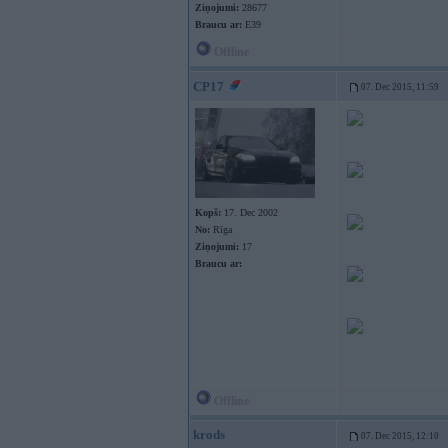
Ziņojumi:
28677
Braucu ar:
E39
Offline
CP17
07. Dec 2015, 11:59
Kopš:
17. Dec 2002
No:
Rīga
Ziņojumi:
17
Braucu ar:
Offline
krods
07. Dec 2015, 12:10