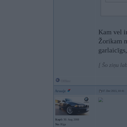
Kam vel ir
Žorikam mē
garlaicīgs
[ Šo ziņu la
Offline
Araajz
07. Dec 2015, 10:41
Kopš:
30. Aug 2008
No:
Rīga