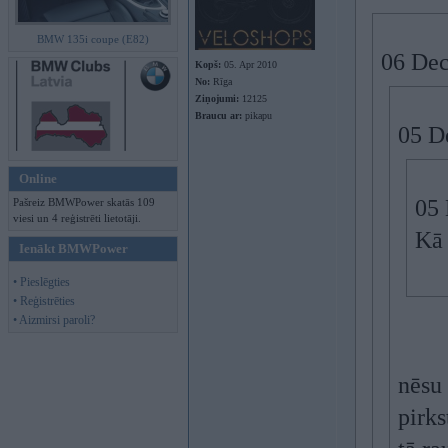
BMW 135i coupe (E82)
06 Dec
Kopš:
05. Apr 2010
No:
Rīga
Ziņojumi:
12125
Braucu ar:
pikapu
05 D
Online
05 
Pašreiz BMWPower skatās 109
viesi un 4 reģistrēti lietotāji.
Kā 
Ienākt BMWPower
• Pieslēgties
• Reģistrēties
• Aizmirsi paroli?
nēsu 
pirks