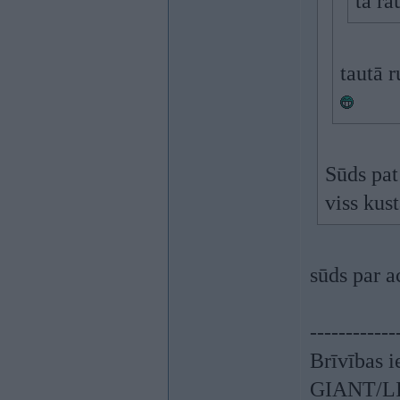
tā ra
tautā 
Sūds pat 
viss kust
sūds par a
------------
Brīvības i
GIANT/LIV