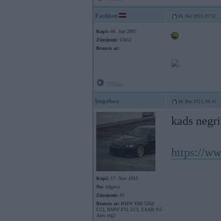
Fashion
06. Dec 2015, 07:57
Kopš:
06. Jun 2007
Ziņojumi:
15052
Braucu ar:
Offline
bugaboo
06. Dec 2015, 09:42
kads negri
https://w
Kopš:
17. Nov 2015
No:
Jelgava
Ziņojumi:
43
Braucu ar:
BMW E60 535d
LCI, BMW F31 LCI, SAAB 9-5
Aero stg3