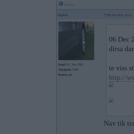
Offline
alpins
06. Dec 2015, 10:19
06 Dec 2
dirsa da
Kopš:
01. Sep 2003
te viss s
Ziņojumi:
2569
Braucu ar:
http://
Nav tik tra