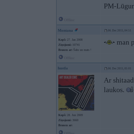
PM-Lūgum
Offline
Montana
06. Dec 2015, 04:51
Kopš:
27. Jan 2008
man p
Ziņojumi:
10741
Braucu ar:
Šahs un mats !
Offline
hustla
06. Dec 2015, 05:01
Ar shitaad
laukos.
Kopš:
28. Jun 2009
Ziņojumi:
3660
Braucu ar:
Offline