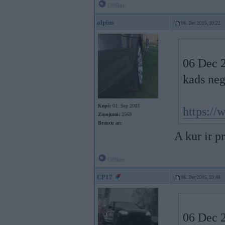
Offline
alpins
06. Dec 2015, 10:22
06 Dec 2
kads neg
Kopš:
01. Sep 2003
https://
Ziņojumi:
2569
Braucu ar:
A kur ir p
Offline
CP17
06. Dec 2015, 10:48
06 Dec 2