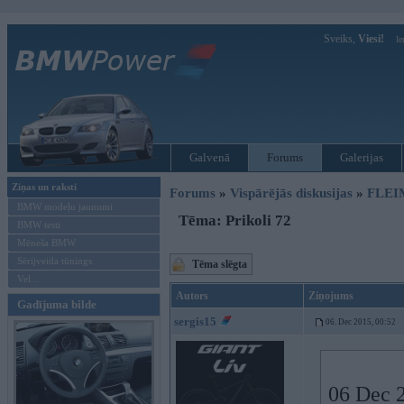
Sveiks,
Viesi!
Ie
Galvenā
Forums
Galerijas
Ziņas un raksti
Forums
»
Vispārējās diskusijas
»
FLEI
BMW modeļu jaunumi
Tēma: Prikoli 72
BMW testi
Mēneša BMW
Sērijveida tūnings
Tēma slēgta
Vel...
Autors
Ziņojums
Gadījuma bilde
sergis15
06. Dec 2015, 00:52
06 Dec 2