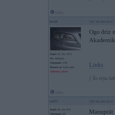
Offline
krods
07. Dec 2015, 00:21
Ogo driz 
Akademik
Kopš:
02. Nov 2012
No:
Jēkabpils
Ziņojumi:
1134
Links
Braucu ar:
Sulas paku
Attention whore
[ Šo ziņu la
Offline
er673
07. Dec 2015, 09:24
Kopš:
06. Jun 2011
Manuprāt š
Ziņojumi:
287