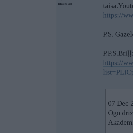
taisa.Yout
Braucu ar:
https://w
P.S. Gazel
P.P.S.Bri
https://w
list=PLi
07 Dec 2
Ogo driz
Akademi