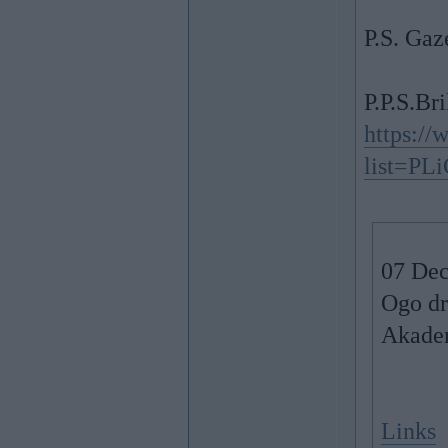
P.S. Gaz
P.P.S.Br
https://
list=P
07 Dec
Ogo dr
Akade
Links