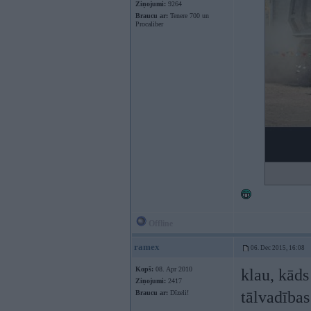
Ziņojumi:
9264
Braucu ar:
Tenere 700 un
Procaliber
Offline
ramex
06. Dec 2015, 16:08
Kopš:
08. Apr 2010
klau, kāds
Ziņojumi:
2417
tālvadības
Braucu ar:
Dīzeli!