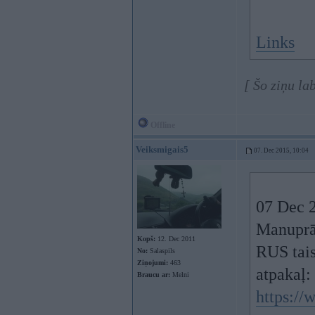
Links
[ Šo ziņu la
Offline
Veiksmigais5
07. Dec 2015, 10:04
07 Dec 2
Manuprāt
Kopš:
12. Dec 2011
RUS tais
No:
Salaspils
Ziņojumi:
463
atpakaļ:
Braucu ar:
Melni
https:/