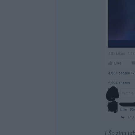
[ Šo ziņu l