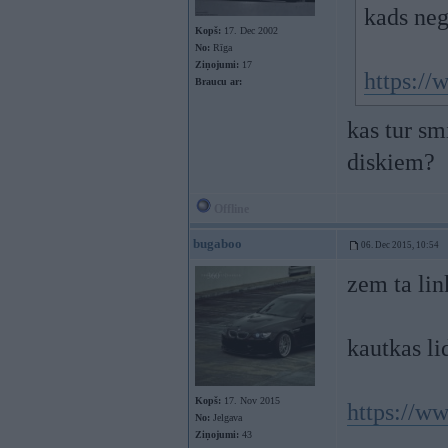
kads neg
Kopš:
17. Dec 2002
No:
Rīga
Ziņojumi:
17
https://
Braucu ar:
kas tur sm
diskiem?
Offline
bugaboo
06. Dec 2015, 10:54
zem ta lin
kautkas li
Kopš:
17. Nov 2015
https://w
No:
Jelgava
Ziņojumi:
43