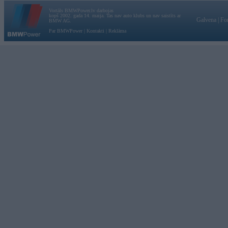
Vortāls BMWPower.lv darbojas
kopš 2002. gada 14. maija. Tas nav auto klubs un nav saistīts ar
Galvena
|
Fo
BMW AG.
Par BMWPower
|
Kontakti
|
Reklāma