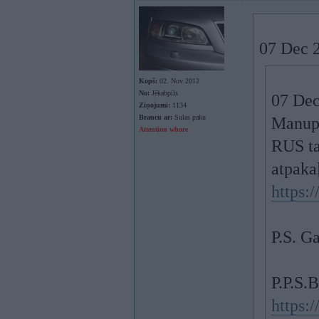
07 Dec 2
Kopš:
02. Nov 2012
No:
Jēkabpils
07 Dec
Ziņojumi:
1134
Braucu ar:
Sulas paku
Manupr
Attention whore
RUS ta
atpaka
https:
P.S. G
P.P.S.
https: