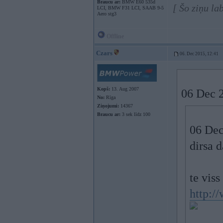
Braucu ar:
BMW E60 535d
[ Šo ziņu la
LCI, BMW F31 LCI, SAAB 9-5
Aero stg3
Offline
Czars
06. Dec 2015, 12:41
Kopš:
13. Aug 2007
06 Dec 2
No:
Rīga
Ziņojumi:
14367
Braucu ar:
3 sek līdz 100
06 Dec
dirsa d
te viss
http:/