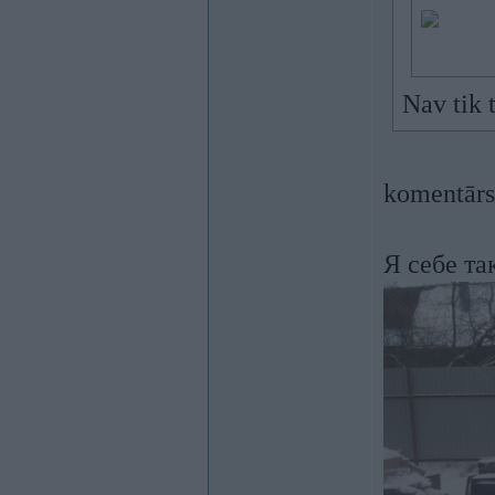
Nav tik t
komentārs
Я себе та