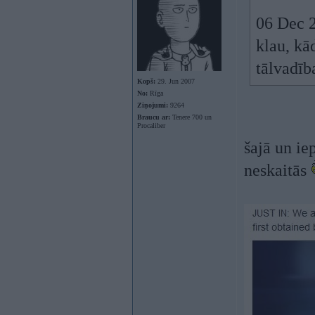
06 Dec 2
klau, kā
tālvadīb
Kopš:
29. Jun 2007
No:
Rīga
Ziņojumi:
9264
Braucu ar:
Tenere 700 un
Procaliber
šajā un ie
neskaitās