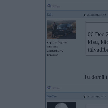
Offline
520i
06. Dec 2015, 16:09
06 Dec 2
klau, kā
Kopš:
20. Aug 2013
No:
Strenči
tālvadīb
Ziņojumi:
2772
Braucu ar:
Tu domā t
Offline
DeeCee
06. Dec 2015, 16:23