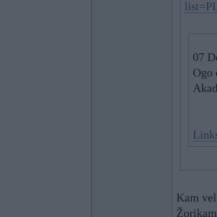
list=
07 De
Ogo 
Akad
Link
Kam vel 
Žorikam 