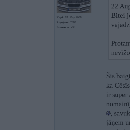
22 Au
Bitei 
Kopš:
03. May 2008
Ziņojumi:
7067
vajadz
Braucu ar:
e36
Protam
nevīžo
Šis baig
ka Cēsīs
ir super
nomainīj
, savu
jāņem un