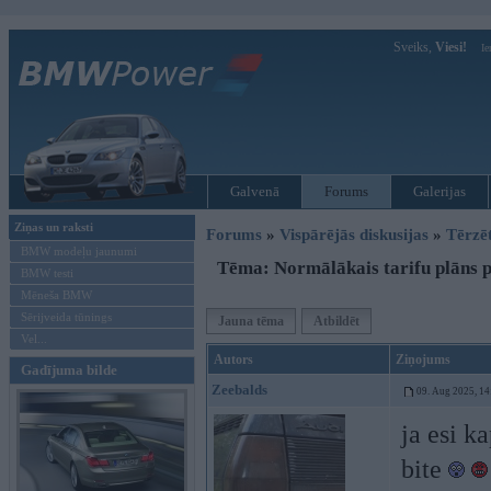
Sveiks,
Viesi!
Ie
Galvenā
Forums
Galerijas
Ziņas un raksti
Forums
»
Vispārējās diskusijas
»
Tērzē
BMW modeļu jaunumi
Tēma: Normālākais tarifu plāns p
BMW testi
Mēneša BMW
Sērijveida tūnings
Jauna tēma
Atbildēt
Vel...
Autors
Ziņojums
Gadījuma bilde
Zeebalds
09. Aug 2025, 14
ja esi k
bite