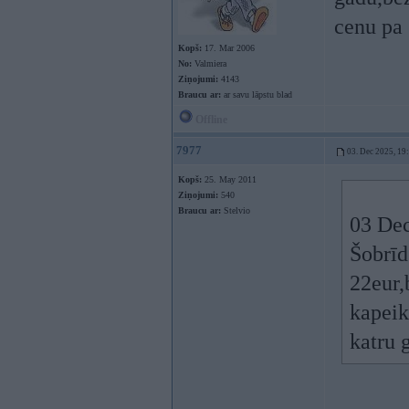
cenu pa
Kopš:
17. Mar 2006
No:
Valmiera
Ziņojumi:
4143
Braucu ar:
ar savu lāpstu blad
Offline
7977
03. Dec 2025, 19
Kopš:
25. May 2011
Ziņojumi:
540
Braucu ar:
Stelvio
03 Dec
Šobrīd
22eur,
kapeik
katru 