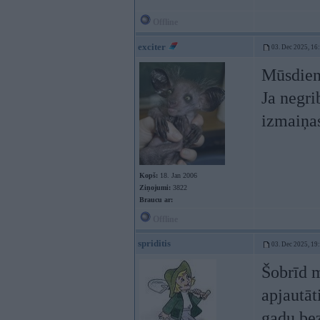
Offline
exciter
03. Dec 2025, 16
Mūsdien
Ja negri
izmaiņas
Kopš:
18. Jan 2006
Ziņojumi:
3822
Braucu ar:
Offline
spriditis
03. Dec 2025, 19
Šobrīd m
apjautāt
gadu,bez