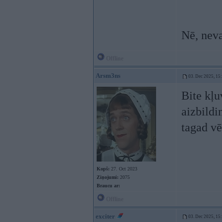
Nē, nevar
Offline
Arsm3ns
03. Dec 2025, 15
Bite kļ
aizbildi
tagad vē
Kopš:
27. Oct 2023
Ziņojumi:
2075
Braucu ar:
Offline
exciter
03. Dec 2025, 15