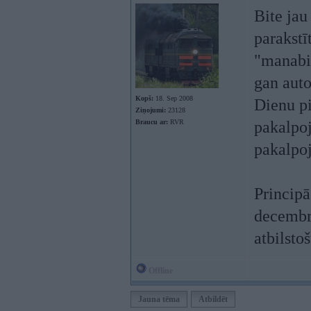
Bite jau
parakstī
"manabit
gan auto
Kopš:
18. Sep 2008
Dienu pi
Ziņojumi:
23128
Braucu ar:
RVR
pakalpoj
pakalpo
Principā
decembri
atbilsto
Offline
Jauna tēma
Atbildēt