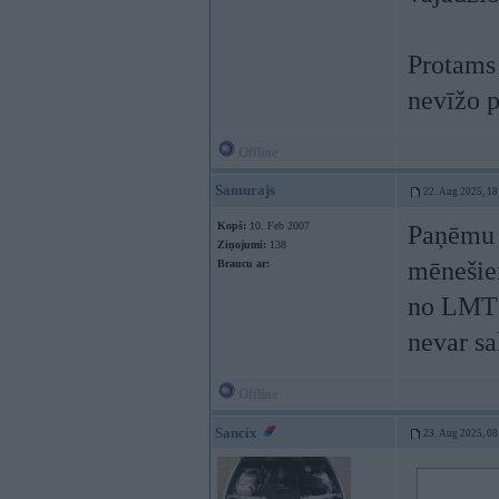
Protams 
nevīžo 
Offline
Samurajs
22. Aug 2025, 18
Kopš:
10. Feb 2007
Paņēmu 
Ziņojumi:
138
mēnešiem
Braucu ar:
no LMT 
nevar sa
Offline
Sancix
23. Aug 2025, 08