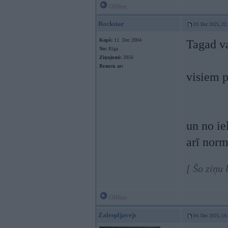
Offline
Rockstar
03. Dec 2025, 22
Kopš:
11. Dec 2004
Tagad va
No:
Rīga
Ziņojumi:
3956
Braucu ar:
visiem p
un no ie
arī norm
[ Šo ziņu
Offline
Zalespljavejs
04. Dec 2025, 14