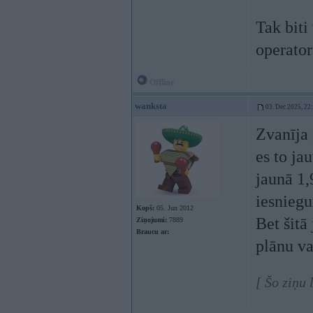
Tak biti
operator
Offline
wanksta
03. Dec 2025, 22
Zvanīja 
es to ja
jaunā 1,
iesnieg
Kopš:
05. Jun 2012
Bet šitā
Ziņojumi:
7889
Braucu ar:
plānu va
[ Šo ziņu