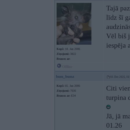
Tajā paz
līdz šī 
audzinās,
Vēl biš 
iespēja a
Kopš:
18. Jan 2006
Ziņojumi:
3822
Braucu ar:
Offline
bum_bumz
03. Dec 2025, 16
Kopš:
05. Jan 2006
Citi vie
Ziņojumi:
7636
turpina 
Braucu ar:
E34
Jā, jā m
01.26