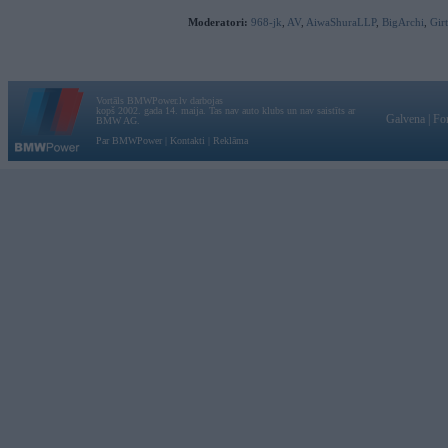
Moderatori:
968-jk
,
AV
,
AiwaShuraLLP
,
BigArchi
,
Gir
Vortāls BMWPower.lv darbojas
kopš 2002. gada 14. maija. Tas nav auto klubs un nav saistīts ar
Galvena
|
Fo
BMW AG.
Par BMWPower
|
Kontakti
|
Reklāma