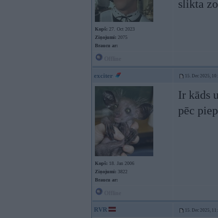
slikta z
Kopš:
27. Oct 2023
Ziņojumi:
2075
Braucu ar:
Offline
exciter
15. Dec 2025, 10
Ir kāds 
pēc piep
Kopš:
18. Jan 2006
Ziņojumi:
3822
Braucu ar:
Offline
RVR
15. Dec 2025, 11