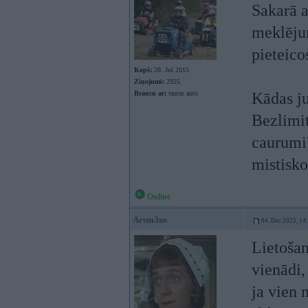
Sakarā a
meklēju
pieteico
Kopš:
28. Jul 2015
Ziņojumi:
2925
Braucu ar:
tautas auto
Kādas j
Bezlimit
caurumi"
mistisk
Online
Arsm3ns
04. Dec 2025, 14
Lietošan
vienādi,
ja vien 