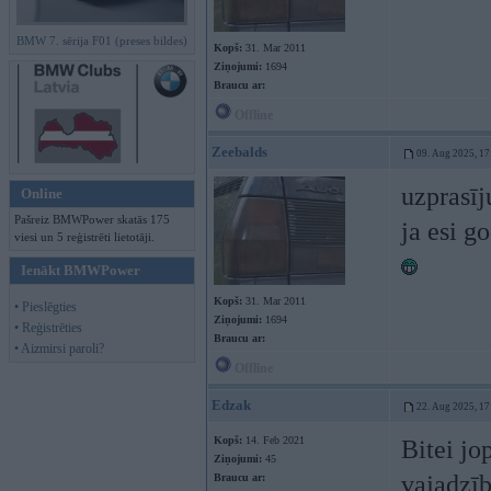
BMW 7. sērija F01 (preses bildes)
Kopš:
31. Mar 2011
Ziņojumi:
1694
Braucu ar:
Offline
Zeebalds
09. Aug 2025, 17
uzprasīj
Online
Pašreiz BMWPower skatās 175
ja esi g
viesi un 5 reģistrēti lietotāji.
Ienākt BMWPower
Kopš:
31. Mar 2011
• Pieslēgties
Ziņojumi:
1694
• Reģistrēties
Braucu ar:
• Aizmirsi paroli?
Offline
Edzak
22. Aug 2025, 17
Kopš:
14. Feb 2021
Bitei jo
Ziņojumi:
45
vajadzīb
Braucu ar: