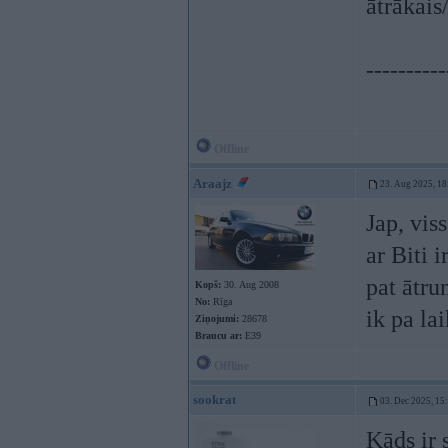
ātrākais
----------
Offline
Araajz
23. Aug 2025, 18
Jap, vis
ar Biti 
pat ātru
Kopš:
30. Aug 2008
No:
Rīga
ik pa la
Ziņojumi:
28678
Braucu ar:
E39
Offline
sookrat
03. Dec 2025, 15
Kāds ir 