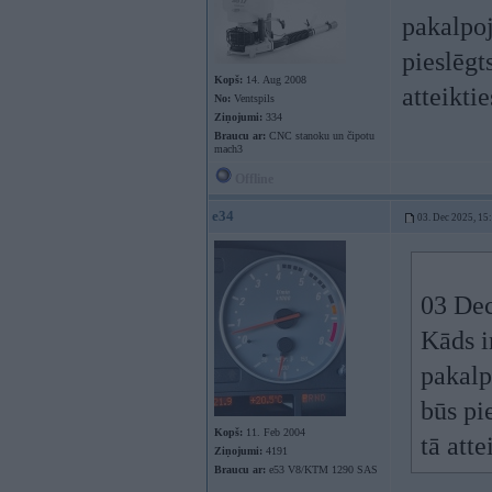
pakalpoj
pieslēgt
Kopš:
14. Aug 2008
atteikti
No:
Ventspils
Ziņojumi:
334
Braucu ar:
CNC stanoku un čipotu
mach3
Offline
e34
03. Dec 2025, 15
03 Dec
Kāds i
pakalp
būs pi
Kopš:
11. Feb 2004
tā att
Ziņojumi:
4191
Braucu ar:
e53 V8/KTM 1290 SAS