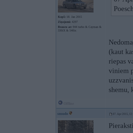
Poesch
Kopš:
18. Jan 2015
Ziņojumi:
4297
Braucu ar:
944 turbo & Cayman &
330iX & 540ix
Nedomaju
(kaut ka
riepas v
viniem p
uzzvanis
shemu, k
Offline
smudo
07. Apr 2015, 12
Pierakst