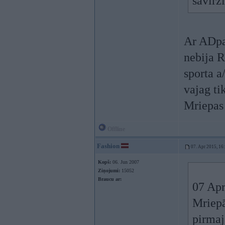
savirzi
Ar ADpar
nebija R
sporta a
vajag ti
Mriepas 
Offline
Fashion
07. Apr 2015, 16
Kopš:
06. Jun 2007
Ziņojumi:
15052
Braucu ar:
07 Apr
Mriepā
pirmaj