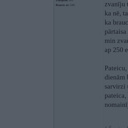
Ziņojumi:
631
zvanīju 
Braucu ar:
G05
ka nē, t
ka brauc
pārtaisa
min zva
ap 250 e
Pateicu,
dienām b
sarvirzi
pateica,
nomainīj