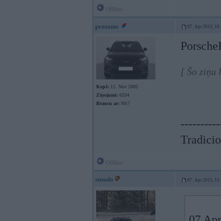
Offline
protams
07. Apr 2015, 10
Porsche
[ Šo ziņu
Kopš:
11. Nov 2005
Ziņojumi:
6334
Braucu ar:
NS7
----------
Tradicio
Offline
smudo
07. Apr 2015, 11
07 Apr