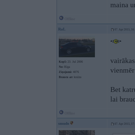
maina u
Offline
RaL
07. Apr 2015, 16
vairākas
Kopš:
23. Jul 2006
No:
Rīga
vienmēr 
Ziņojumi:
4076
Braucu ar:
kruīzu
Bet katru
lai brau
Offline
smudo
07. Apr 2015, 17