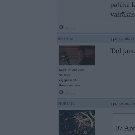
palūkā k
vairākas
Offline
marrtins
07. Apr 2015, 18
Tad jaut
Kopš:
19. Aug 2008
No:
Rīga
Ziņojumi:
832
Braucu ar:
:aiwa:
Offline
HUBLOC
07. Apr 2015, 18
07 Apr