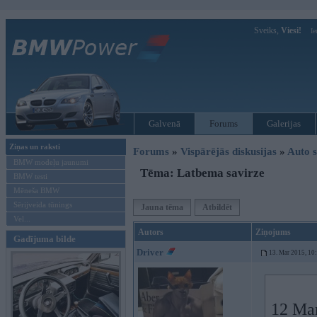
Sveiks,
Viesi!
Ie
Galvenā
Forums
Galerijas
Ziņas un raksti
Forums
»
Vispārējās diskusijas
»
Auto s
BMW modeļu jaunumi
Tēma: Latbema savirze
BMW testi
Mēneša BMW
Sērijveida tūnings
Jauna tēma
Atbildēt
Vel...
Autors
Ziņojums
Gadījuma bilde
Driver
13. Mar 2015, 10
12 Mar