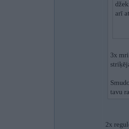
džeki
arī a
3x mri
striķē
Smudo,
tavu 
2x regul