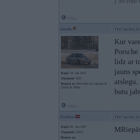
[ Šo ziņu
Offline
smudo
07. Apr 2015, 10
Kur vare
Porsche 
lidz ar 
jauns sp
Kopš:
18. Jan 2015
Ziņojumi:
4297
atslegu.
Braucu ar:
944 turbo & Cayman &
330iX & 540ix
butu jab
Offline
Fashion
07. Apr 2015, 10
Kopš:
06. Jun 2007
MRiepā
Ziņojumi:
15052
Braucu ar: