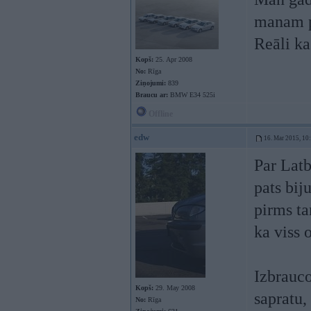
manam p
Reāli ka
Kopš:
25. Apr 2008
No:
Rīga
Ziņojumi:
839
Braucu ar:
BMW E34 525i
Offline
edw
16. Mar 2015, 10
Par Latb
pats biju
pirms ta
ka viss o
Izbrauco
Kopš:
29. May 2008
sapratu,
No:
Rīga