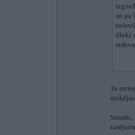
izgrie
un pa š
neievi
džeki 
atdeva
3x mriep
striķēja
Smudo, i
rasēju