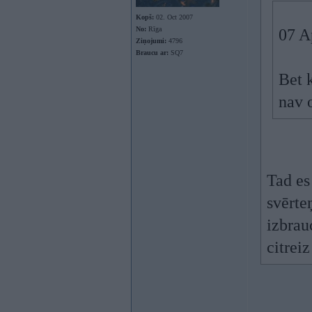
Kopš:
02. Oct 2007
No:
Rīga
07 A
Ziņojumi:
4796
Braucu ar:
SQ7
Bet k
nav o
Tad es 
svērte
izbrau
citrei