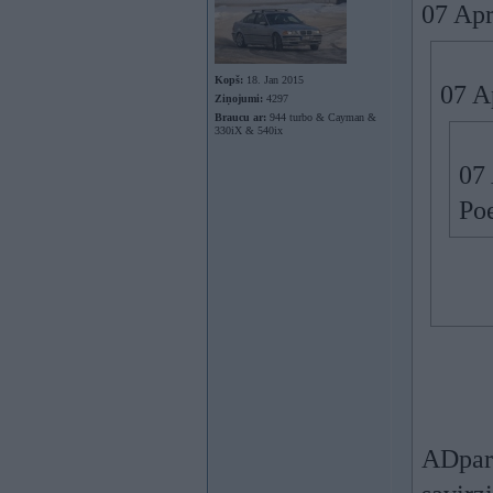
07 Apr
Kopš:
18. Jan 2015
07 A
Ziņojumi:
4297
Braucu ar:
944 turbo & Cayman &
330iX & 540ix
07 
Po
ADpart