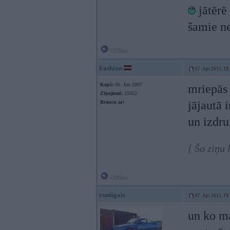
jātērē
šamie n
Offline
Fashion
07. Apr 2015, 18
Kopš:
06. Jun 2007
mriepās 
Ziņojumi:
15052
jājautā 
Braucu ar:
un izdr
[ Šo ziņu
Offline
runiigais
07. Apr 2015, 19
un ko ma