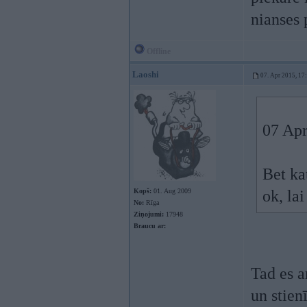
nianses 
Offline
Laoshi
07. Apr 2015, 17
07 Apr
Bet kat
Kopš:
01. Aug 2009
ok, la
No:
Rīga
Ziņojumi:
17948
Braucu ar:
Tad es a
un stien