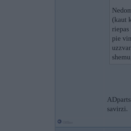
Nedoma
(kaut k
riepas
pie vi
uzzvan
shemu,
ADparts 
savirzi.
Offline