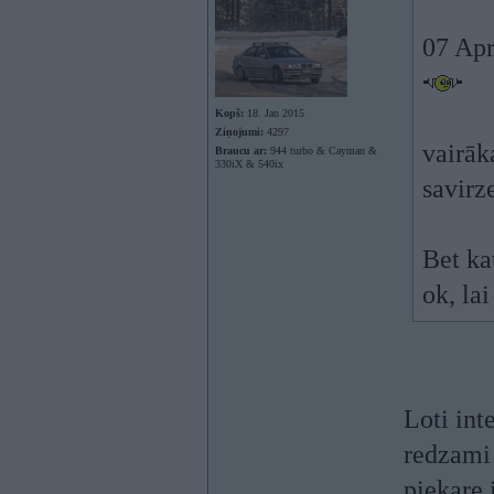
07 Apr
Kopš:
18. Jan 2015
Ziņojumi:
4297
vairāk
Braucu ar:
944 turbo & Cayman &
330iX & 540ix
savirze
Bet kat
ok, la
Loti int
redzami 
piekare 