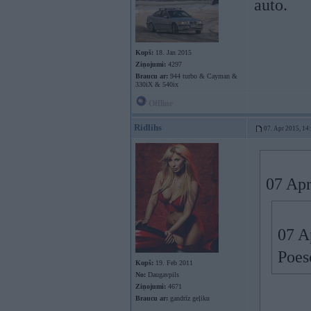
auto.
Kopš:
18. Jan 2015
Ziņojumi:
4297
Braucu ar:
944 turbo & Cayman &
330iX & 540ix
Offline
Ridlihs
07. Apr 2015, 14
07 Apr
07 A
Poes
Kopš:
19. Feb 2011
No:
Daugavpils
Ziņojumi:
4671
Braucu ar:
gandrīz geļiku