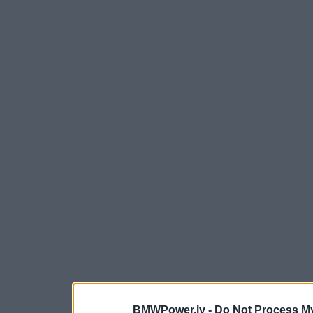
BMWPower.lv -
Do Not Process My