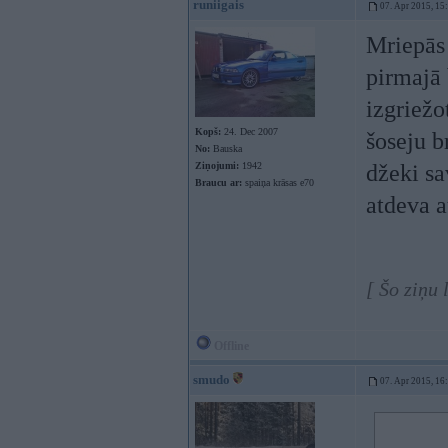
runiigais
07. Apr 2015, 15
Mriepās 
pirmajā 
izgriežo
Kopš:
24. Dec 2007
šoseju b
No:
Bauska
Ziņojumi:
1942
džeki sa
Braucu ar:
spaiņa krāsas e70
atdeva a
[ Šo ziņu 
Offline
smudo
07. Apr 2015, 16