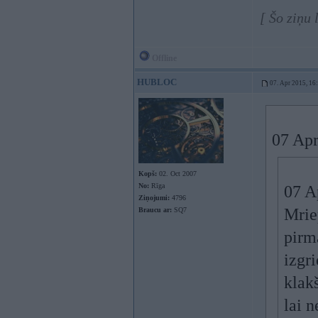
[ Šo ziņu
Offline
HUBLOC
07. Apr 2015, 16
07 Apr
Kopš:
02. Oct 2007
No:
Rīga
07 A
Ziņojumi:
4796
Mrie
Braucu ar:
SQ7
pirma
izgri
klakš
lai n