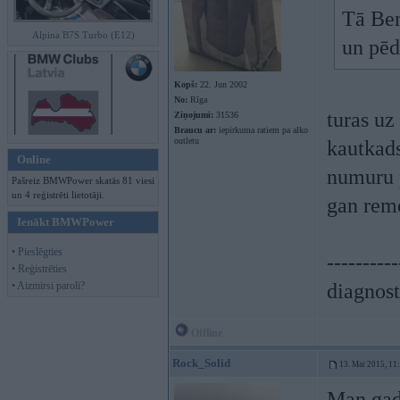
Tā Bem
Alpina B7S Turbo (E12)
un pēd
Kopš:
22. Jun 2002
No:
Rīga
turas uz
Ziņojumi:
31536
Braucu ar:
iepirkuma ratiem pa alko
outletu
kautkads
Online
numuru p
Pašreiz BMWPower skatās 81 viesi
un 4 reģistrēti lietotāji.
gan remo
Ienākt BMWPower
• Pieslēgties
----------
• Reģistrēties
• Aizmirsi paroli?
diagnost
Offline
Rock_Solid
13. Mar 2015, 11
Man gad