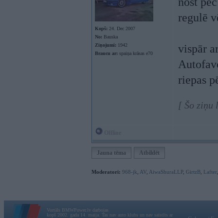
nost pēc
regulē v
Kopš:
24. Dec 2007
No:
Bauska
Ziņojumi:
1942
vispār a
Braucu ar:
spaiņa krāsas e70
Autofavo
riepas 
[ Šo ziņu 
Offline
Jauna tēma
Atbildēt
Moderatori:
968-jk
,
AV
,
AiwaShuraLLP
,
GirtzB
,
Lafter
Vortāls BMWPower.lv darbojas
kopš 2002. gada 14. maija. Tas nav auto klubs un nav saistīts ar