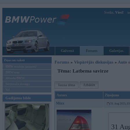
Sveiks,
Viesi!
Ie
Galvenā
Forums
Galerijas
Ziņas un raksti
Forums
»
Vispārējās diskusijas
»
Auto s
BMW modeļu jaunumi
Tēma: Latbema savirze
BMW testi
Mēneša BMW
Sērijveida tūnings
Jauna tēma
Atbildēt
Vel...
Autors
Ziņojums
Gadījuma bilde
Mizx
31. Aug 2025, 13
31 Au