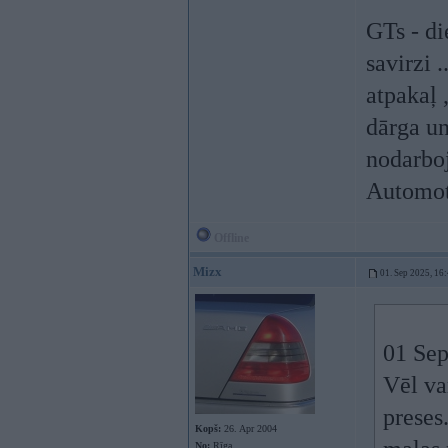
GTs - di
savirzi .
atpakaļ ,
dārga un
nodarboj
Automotī
Offline
Mizx
01. Sep 2025, 16
01 Sep
Vēl va
preses
Kopš:
26. Apr 2004
No:
Rīga