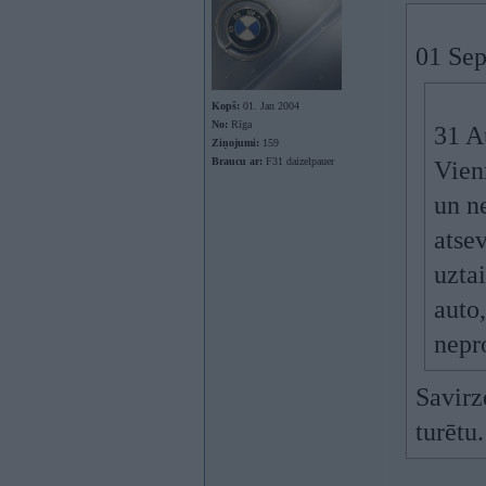
01 Sep
Kopš:
01. Jan 2004
No:
Rīga
31 A
Ziņojumi:
159
Braucu ar:
F31 daizelpauer
Vienm
un ne
atsev
uzta
auto,
nepro
Savirz
turētu.