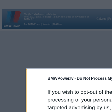
Vortāls BMWPower.lv darbojas
kopš 2002. gada 14. maija. Tas nav auto klubs un nav saistīts ar
Galvena
|
Fo
BMW AG.
Par BMWPower
|
Kontakti
|
Reklāma
BMWPower.lv -
Do Not Process My
If you wish to opt-out of the
processing of your personal
targeted advertising by us