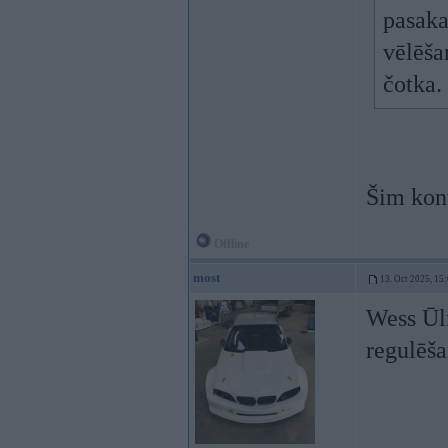
pasaka
vēlēša
čotka.
Šim kont
Offline
most
13. Oct 2025, 15
Wess Ūlm
regulēš