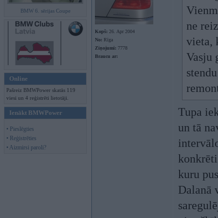
Vienmē
BMW 6. sērijas Coupe
ne rei
Kopš:
26. Apr 2004
vieta, 
No:
Rīga
Ziņojumi:
7778
Vasju 
Braucu ar:
stendu 
Online
remont
Pašreiz BMWPower skatās 119
viesi un 4 reģistrēti lietotāji.
Tupa iek
Ienākt BMWPower
un tā na
• Pieslēgties
• Reģistrēties
intervāl
• Aizmirsi paroli?
konkrēti
kuru pus
Dalanā v
saregulē