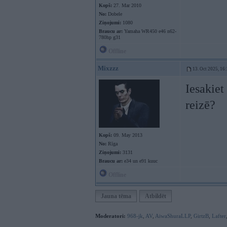
Kopš:
27. Mar 2010
No:
Dobele
Ziņojumi:
1080
Braucu ar:
Yamaha WR450 e46 n62-
780hp g31
Offline
Mixzzz
13. Oct 2025, 16
Iesakiet
reizē?
Kopš:
09. May 2013
No:
Rīga
Ziņojumi:
3131
Braucu ar:
e34 un e91 kuuc
Offline
Jauna tēma
Atbildēt
Moderatori:
968-jk
,
AV
,
AiwaShuraLLP
,
GirtzB
,
Lafter