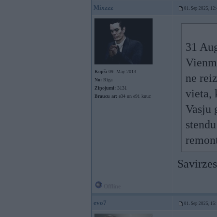
Mixzzz
01. Sep 2025, 12
31 Au
Vienmē
Kopš:
09. May 2013
ne rei
No:
Rīga
Ziņojumi:
3131
vieta, 
Braucu ar:
e34 un e91 kuuc
Vasju 
stendu 
remont
Savirzes
Offline
evo7
01. Sep 2025, 15