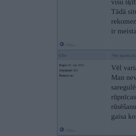
visu šķī
Tādā sit
rekomend
ir meist
Offline
GTs-
01. Sep 2025, 02
Kopš:
03. Jun 2013
Vēl vari
Ziņojumi:
822
Man nevi
Braucu ar:
saregulē
rūpnīcas
rūsēšanu
gaisa ko
Offline