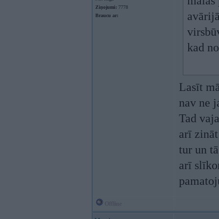
malas 
Ziņojumi:
7778
avārij
Braucu ar:
virsbū
kad no
Lasīt mā
nav ne j
Tad vaja
arī zinā
tur un tā
arī slīk
pamatoj
Offline