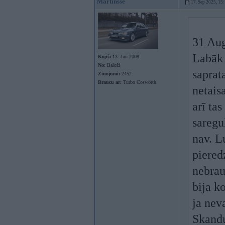
Martinsse
17. Sep 2025, 15
31 Au
Labāk 
Kopš:
13. Jun 2008
No:
Baloži
saprata
Ziņojumi:
2452
Braucu ar:
Turbo Cosworth
netais
arī tas
saregu
nav. L
piered
nebrau
bija k
ja nev
Skandu