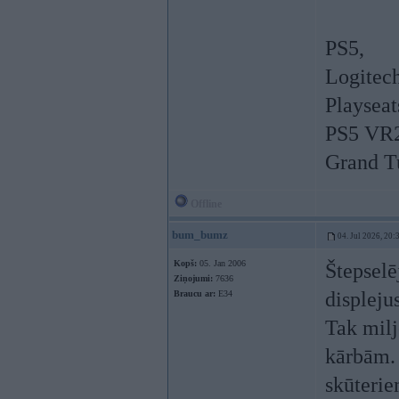
PS5,
Logitech
Playseat
PS5 VR
Grand Tu
Offline
bum_bumz
04. Jul 2026, 20:
Kopš:
05. Jan 2006
Štepselē
Ziņojumi:
7636
displeju
Braucu ar:
E34
Tak milj
kārbām. 
skūterie