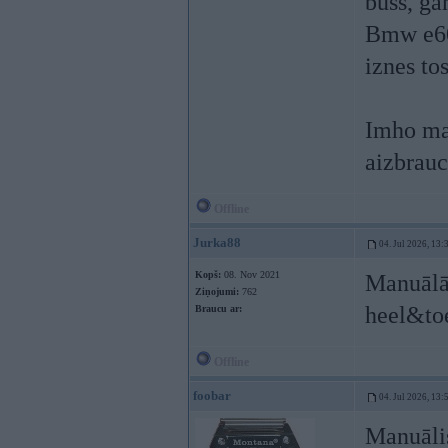
buss, ga
Bmw e60 
iznes to
Imho man
aizbrauc
Offline
Jurka88
04. Jul 2026, 13:
Kopš:
08. Nov 2021
Manuālā 
Ziņojumi:
762
heel&toe
Braucu ar:
Offline
foobar
04. Jul 2026, 13:
Manuāli