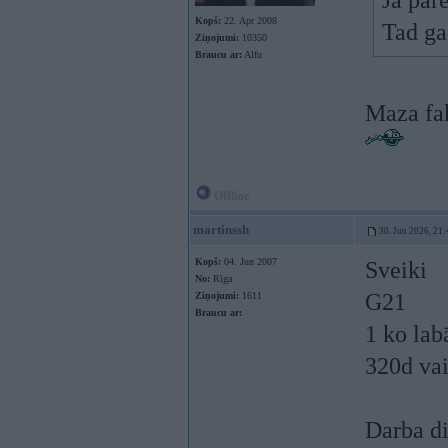
Ja pare
Kopš:
22. Apr 2008
Tad ga
Ziņojumi:
10350
Braucu ar:
Alfu
Maza fak
Offline
martinssh
30. Jun 2026, 21:
Kopš:
04. Jun 2007
Sveiki
No:
Rīga
G21
Ziņojumi:
1611
Braucu ar:
1 ko lab
320d vai
Darba di