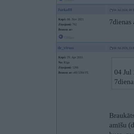
Jurka88
04. Jul 2026, 09:
Kopš:
08. Nov 2021
7dienas 
Ziņojumi:
762
Braucu ar:
Offline
dr_viruss
04. Jul 2026, 13:
Kopš:
29. Apr 2015
No:
Rīga
Ziņojumi:
1266
04 Jul
Braucu ar:
e60 530d FL
7diena
Braukāt
amīšu (d