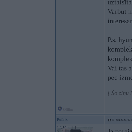
uztaisīt
Varbut 
interesa
P.s. hyu
komplekta
komplekt
Vai tas 
pec izme
[ Šo ziņu 
Offline
Pufaix
25. Jun 2026, 07:
Ja parei