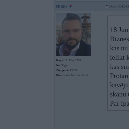
PERFS
04. Jul 2026, 04:
18 Jun
Biznes
kas nu 
ielikt 
Kopš:
13. May 2002
kas sm
No:
Rīga
Ziņojumi:
13773
Protam
Braucu ar:
Accelerationism
kavēju
skaņu 
Par īpa