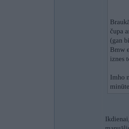
Braukā
čupa a
(gan b
Bmw e6
iznes 
Imho m
minūte
Ikdienai
manuālis