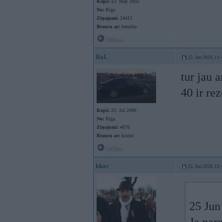
Kopš:
13. May 2002
No:
Rīga
Ziņojumi:
24415
Braucu ar:
benzīnu
Offline
RaL
25. Jun 2026, 11:
tur jau 
40 ir rez
Kopš:
23. Jul 2006
No:
Rīga
Ziņojumi:
4076
Braucu ar:
kruīzu
Offline
kkas
25. Jun 2026, 12:
25 Jun