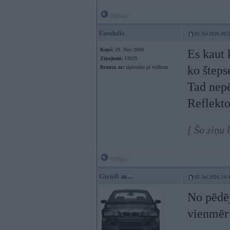
Offline
Fandulis
05. Jul 2026, 00:
Kopš:
29. Nov 2004
Es kaut 
Ziņojumi:
13929
ko šteps
Braucu ar:
sipisnīku pi vuškom
Tad nepē
Reflekto
[ Šo ziņu 
Offline
GirtzB
05. Jul 2026, 14:
No pēdēj
vienmēr 