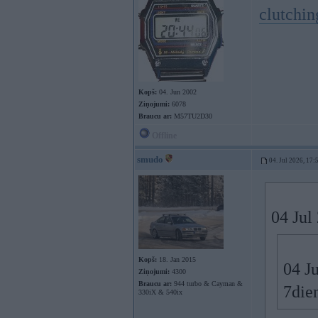
clutchin
Kopš:
04. Jun 2002
Ziņojumi:
6078
Braucu ar:
M57TU2D30
Offline
smudo
04. Jul 2026, 17:
04 Jul
Kopš:
18. Jan 2015
04 J
Ziņojumi:
4300
Braucu ar:
944 turbo & Cayman &
7dien
330iX & 540ix