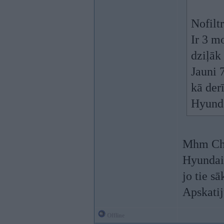
Nofiltr
Ir 3 mo
dziļāk 
Jauni 7
kā der
Hyunda
Mhm Cher
Hyundai
jo tie s
Apskati
Offline