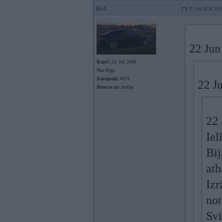
RaL
22. Jun 2026, 16:
22 Jun
Kopš:
23. Jul 2006
No:
Rīga
Ziņojumi:
4076
22 J
Braucu ar:
kruīzu
22 
Iel
Bij
atb
Izr
not
Svi