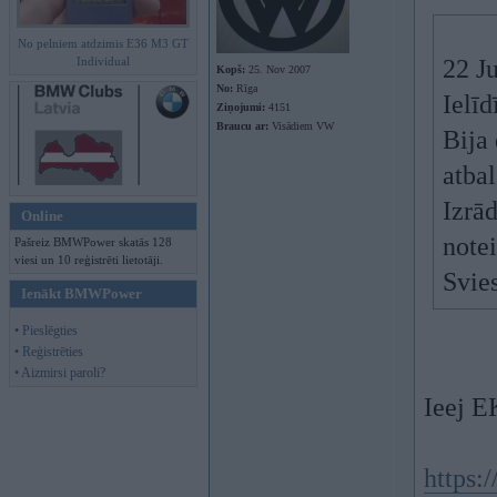
No pelniem atdzimis E36 M3 GT
Individual
22 J
Kopš:
25. Nov 2007
No:
Rīga
Ielīd
Ziņojumi:
4151
Braucu ar:
Visādiem VW
Bija
atbal
Izrād
Online
note
Pašreiz BMWPower skatās 128
viesi un 10 reģistrēti lietotāji.
Svie
Ienākt BMWPower
• Pieslēgties
• Reģistrēties
• Aizmirsi paroli?
Ieej E
https: