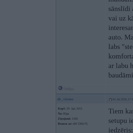
sānslīdi
vai uz k
interesa
auto. Ma
labs "st
komforta
ar labu 
baudāmi
Offline
dr_viruss
04. Jul 2026, 17:
Kopš:
29. Apr 2015
Tiem kam
No:
Rīga
setupu i
Ziņojumi:
1266
Braucu ar:
e60 530d FL
iedzēris: