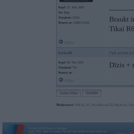
Kopš:
15. May 2002
----------
No:
Rīga
Braukt i
Ziņojumi:
22411
Braucu ar:
2x(R6+LSD)
Tikai R
Offline
Jurka88
05. Jul 2026, 16:
Kopš:
08. Nov 2021
Dīzis +
Ziņojumi:
762
Braucu ar:
Offline
Jauna tēma
Atbildēt
Moderatori:
968-jk
,
AV
,
AiwaShuraLLP
,
BigArchi
,
Gir
Vortāls BMWPower.lv darbojas
kopš 2002. gada 14. maija. Tas nav auto klubs un nav saistīts ar
Galvena
|
Fo