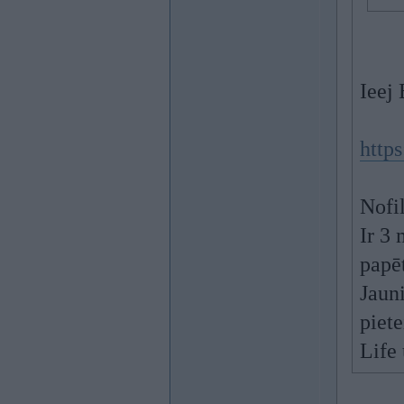
Ieej 
http
Nofil
Ir 3 
papēt
Jauni
piet
Life