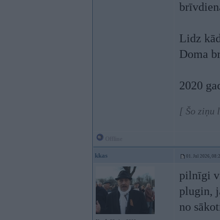
brīvdien
Lidz kād
Doma br
2020 gad
[ Šo ziņu 
Offline
kkas
01. Jul 2026, 08:
pilnīgi 
plugin, 
no sākot