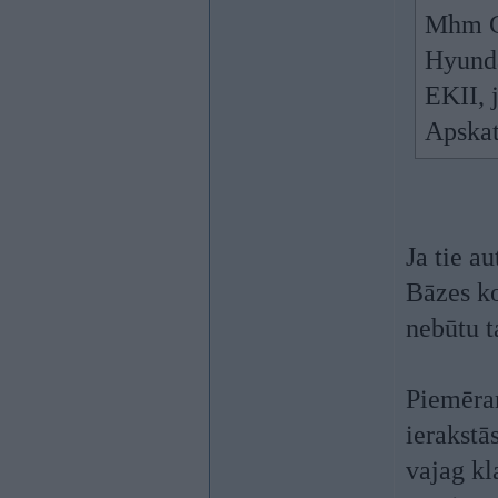
Mhm Ch
Hyunda
EKII, 
Apska
Ja tie au
Bāzes ko
nebūtu t
Piemēram
ierakstā
vajag kl