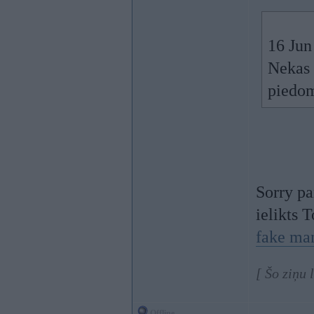
16 Jun
Nekas 
piedom
Sorry pa
ielikts 
fake ma
[ Šo ziņu
Offline