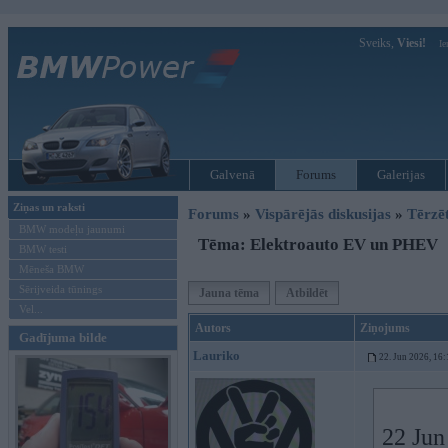
Sveiks,
Viesi!
Ie
Galvenā
Forums
Galerijas
Ziņas un raksti
Forums
»
Vispārējās diskusijas
»
Tērzē
BMW modeļu jaunumi
Tēma: Elektroauto EV un PHEV
BMW testi
Mēneša BMW
Sērijveida tūnings
Jauna tēma
Atbildēt
Vel...
Autors
Ziņojums
Gadījuma bilde
Lauriko
22. Jun 2026, 16:
22 Jun