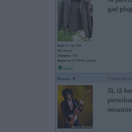
gad plug
Kopš:
07. Apr 2006
No:
Jūrmala
Ziņojumi:
1768
Braucu ar:
NC700XD, gludekli
Online
Bimmer
25. Jun 2026, 11:
Jā, tā b
pieteik
nesasni