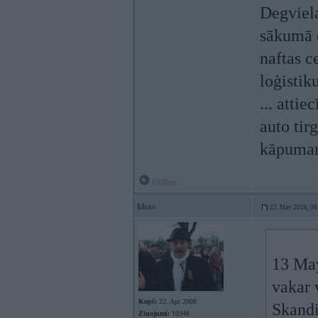
Degviela
sākumā d
naftas 
loģistik
... attie
auto tir
kāpum
Offline
kkas
22. May 2026, 08
13 Ma
vakar 
Kopš:
22. Apr 2008
Skandi
Ziņojumi:
10348