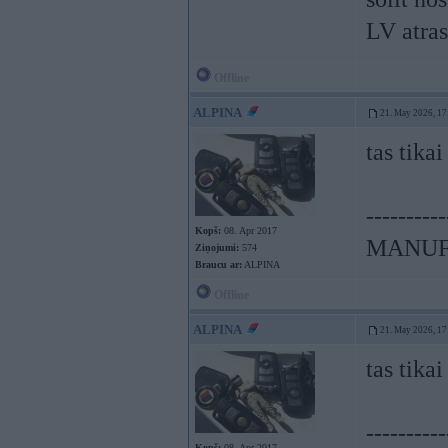
LV atras
Offline
ALPINA
21. May 2026, 17
tas tikai
----------
Kopš:
08. Apr 2017
MANUF
Ziņojumi:
574
Braucu ar:
ALPINA
Offline
ALPINA
21. May 2026, 17
tas tikai
----------
Kopš:
08. Apr 2017