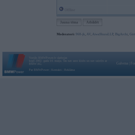
Offline
Jauna tēma
Atbildēt
Moderatori:
968-jk
,
AV
,
AiwaShuraLLP
,
BigArchi
,
Gir
Vortāls BMWPower.lv darbojas
kopš 2002. gada 14. maija. Tas nav auto klubs un nav saistīts ar
Galvena
|
Fo
BMW AG.
Par BMWPower
|
Kontakti
|
Reklāma