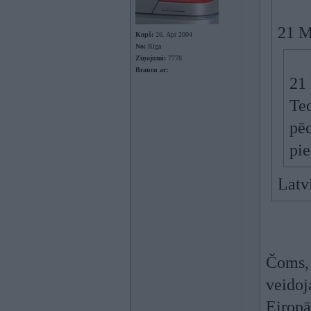
21 M
Kopš:
26. Apr 2004
No:
Rīga
Ziņojumi:
7778
Braucu ar:
21
Teo
pēc
pi
Latvi
Čoms, 
veidoj
Eiropā