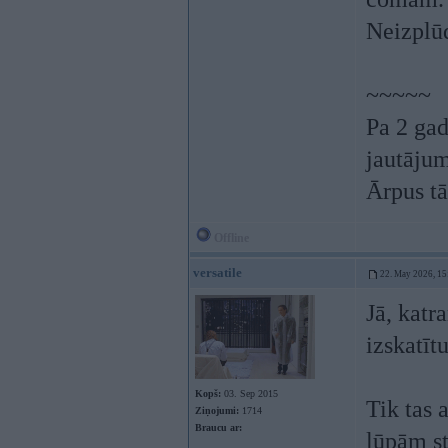
Neizplūd
~~~~~
Pa 2 gad
jautājum
Ārpus tā
Offline
versatile
22. May 2026, 15
Jā, katr
izskatīt
Kopš:
03. Sep 2015
Tik tas 
Ziņojumi:
1714
Braucu ar:
lūpām st