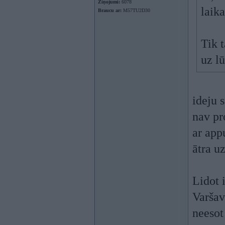
Ziņojumi:
6078
laik
Braucu ar:
M57TU2D30
Tik 
uz lū
ideju s
nav pr
ar app
ātra u
Lidot 
Varšav
neesot 