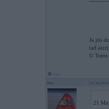
----------
Ja jūs d
tad aizrij
© Toms
Offline
Mizx
21. May 2026, 23
21 Ma