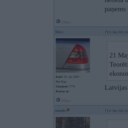
paņems u
Offline
Mizx
21. May 2026, 16
21 Ma
Teorēt
ekonom
Kopš:
26. Apr 2004
No:
Rīga
Latvijas
Ziņojumi:
7778
Braucu ar:
Offline
smudo
21. May 2026, 16