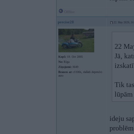
Offline
peecise28
22. May 2026, 16
22 Ma
Jā, ka
Kopš:
19. Oct 2005
No:
Rīga
izskat
Ziņojumi:
3649
Braucu ar:
r1100s, dažādi depresīvi
auto
Tik ta
lūpām 
ideju sap
problēmu