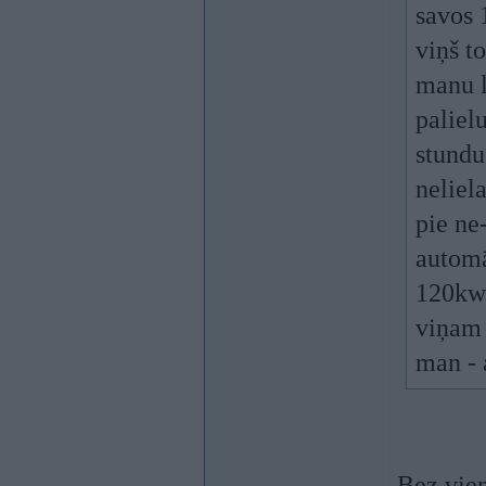
savos 
viņš t
manu l
paliel
stundu
neliel
pie ne
automā
120kwh
viņam 
man - 
Bez vien