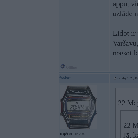
appu, vi
uzlāde 
Lidot ir
Varšavu,
neesot la
Offline
foobar
22. May 2026, 16
22 Ma
22 M
Jā, k
Kopš:
04. Jun 2002