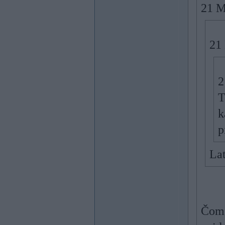
21 M
21
2
T
k
p
Lat
Čoms