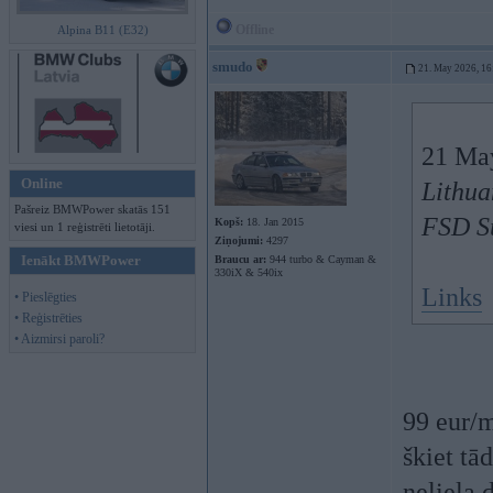
Offline
Alpina B11 (E32)
smudo
21. May 2026, 16
21 Ma
Online
Lithua
Pašreiz BMWPower skatās 151
FSD S
Kopš:
18. Jan 2015
viesi un 1 reģistrēti lietotāji.
Ziņojumi:
4297
Ienākt BMWPower
Braucu ar:
944 turbo & Cayman &
330iX & 540ix
Links
• Pieslēgties
• Reģistrēties
• Aizmirsi paroli?
99 eur/
škiet tā
neliela 