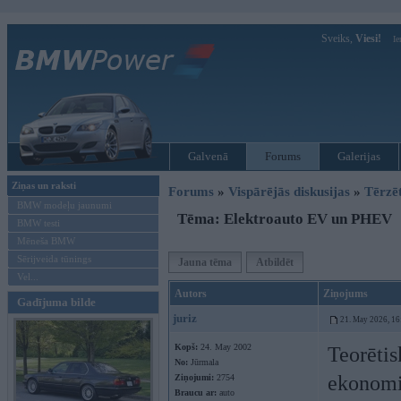
Sveiks,
Viesi!
Ie
Galvenā
Forums
Galerijas
Ziņas un raksti
Forums
»
Vispārējās diskusijas
»
Tērzē
BMW modeļu jaunumi
Tēma: Elektroauto EV un PHEV
BMW testi
Mēneša BMW
Sērijveida tūnings
Jauna tēma
Atbildēt
Vel...
Autors
Ziņojums
Gadījuma bilde
juriz
21. May 2026, 16
Kopš:
24. May 2002
Teorētis
No:
Jūrmala
ekonomi
Ziņojumi:
2754
Braucu ar:
auto