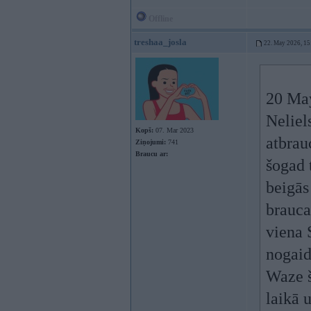
Offline
treshaa_josla
22. May 2026, 15
20 Ma
Neliel
Kopš:
07. Mar 2023
atbrau
Ziņojumi:
741
Braucu ar:
šogad 
beigās
brauca
viena 
nogaid
Waze š
laikā 