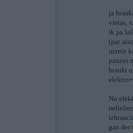
ja brauk
vietas, 
ik pa la
(par aiz
uzreiz k
pauzes n
braukt 
elektro+
No elekt
nelieli
izbrauci
gan der