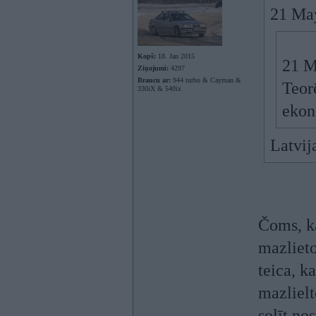
21 Ma
Kopš:
18. Jan 2015
21 M
Ziņojumi:
4297
Braucu ar:
944 turbo & Cayman &
Teorē
330iX & 540ix
ekon
Latvij
Čoms, ka
mazliet
teica, k
mazlielt
solīt no