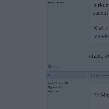
Braucu ar:
Alfu
pirkum
sacenš
Kad bū
iegad
aiziet, 
Offline
Zeip
22. May 2026, 09
Kopš:
22. May 2016
Ziņojumi:
215
Braucu ar:
22 Ma