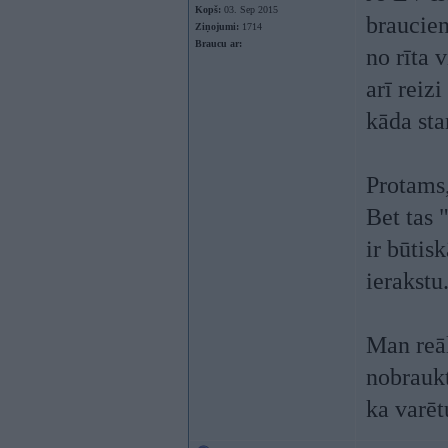
Kopš:
03. Sep 2015
braucien
Ziņojumi:
1714
Braucu ar:
no rīta 
arī reiz
kāda sta
Protams,
Bet tas 
ir būtis
ierakstu
Man reāl
nobraukt
ka varēt