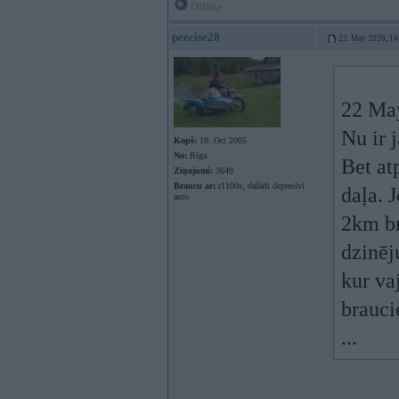
Offline
peecise28
22. May 2026, 14
22 Ma
Nu ir j
Kopš:
19. Oct 2005
No:
Rīga
Bet at
Ziņojumi:
3649
Braucu ar:
r1100s, dažādi depresīvi
daļa. 
auto
2km br
dzinēj
kur va
brauci
...