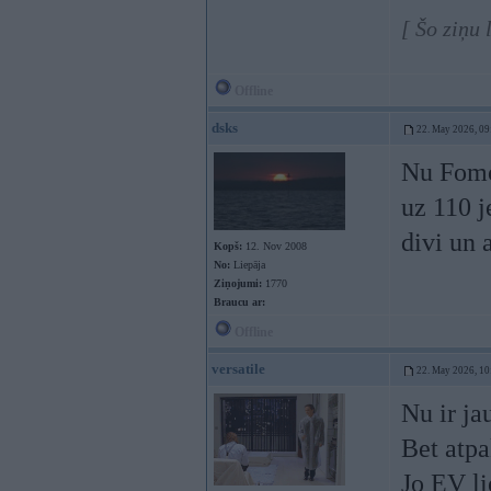
[ Šo ziņu
Offline
dsks
22. May 2026, 09
Nu Fomo 
uz 110 je
divi un a
Kopš:
12. Nov 2008
No:
Liepāja
Ziņojumi:
1770
Braucu ar:
Offline
versatile
22. May 2026, 10
Nu ir jau
Bet atpa
Jo EV li