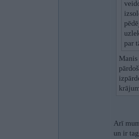
veid
izso
pēdē
uzlek
par 
Manis 
pārdoš
izpārd
krājum
Arī mums
un ir ta