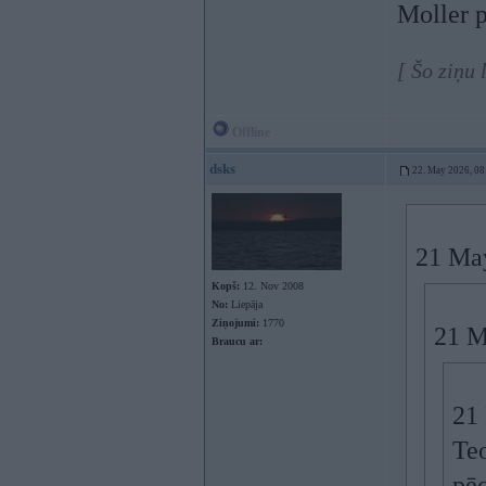
Moller p
[ Šo ziņu
Offline
dsks
22. May 2026, 08
21 Ma
Kopš:
12. Nov 2008
No:
Liepāja
Ziņojumi:
1770
21 M
Braucu ar:
21
Teo
pēc