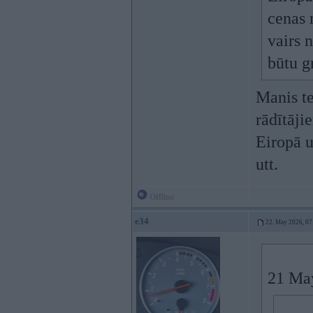
cenas 
vairs 
būtu g
Manis te
rādītāji
Eiropā u
utt.
Offline
e34
22. May 2026, 07
21 Ma