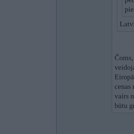
pi
Latvi
Čoms, 
veidoj
Eiropā
cenas 
vairs 
būtu g