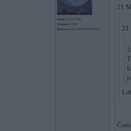
21 M
Kopš:
11. Feb 2004
Ziņojumi:
4190
21
Braucu ar:
e53 V8/KTM 1290 SAS
2
T
k
p
Lat
Čoms