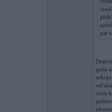
veid
izso
pēdē
uzlek
par 
Degvie
gada s
sekoja
sačaka
cenu k
pašiem
elemen