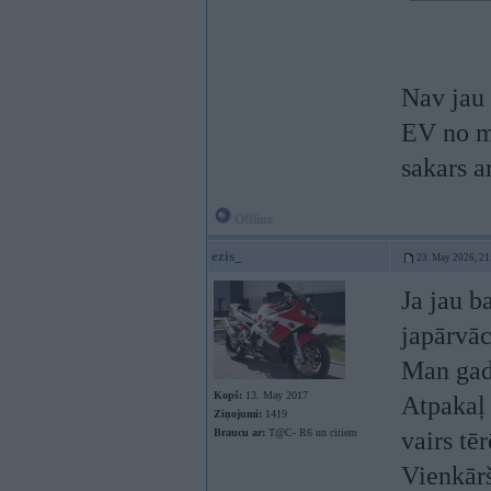
Nav jau 
EV no mā
sakars 
Offline
ezis_
23. May 2026, 21
Ja jau b
japārvāc
Man gadu
Kopš:
13. May 2017
Atpakaļ
Ziņojumi:
1419
Braucu ar:
T@C- R6 un citiem
vairs tē
Vienkār