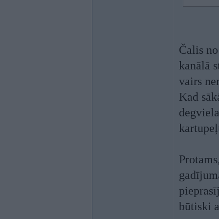
Čalis no
kanālā s
vairs ne
Kad sākā
degviela
kartupeļ
Protams,
gadījumā
pieprasī
būtiski 