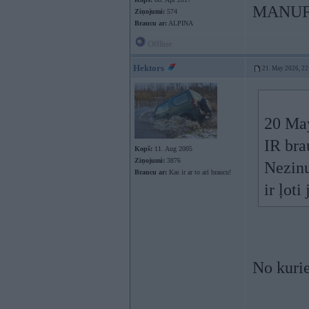
MANUF
Ziņojumi:
574
Braucu ar:
ALPINA
Offline
Hektors
21. May 2026, 22
20 Ma
IR bra
Kopš:
11. Aug 2005
Ziņojumi:
3876
Nezinu
Braucu ar:
Kas ir ar to arī braucu!
ir ļoti
No kuri