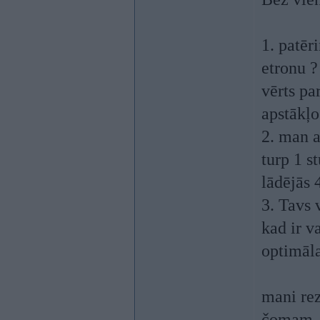
1. patēr
etronu 
vērts pa
apstākļos
2. man a
turp 1 s
lādējās 
3. Tavs v
kad ir v
optimāla
mani rez
čomam. 