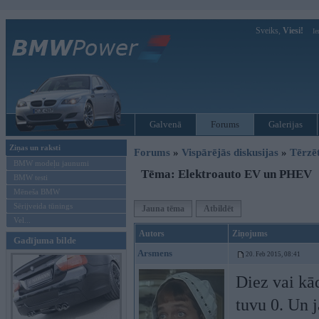
Sveiks,
Viesi!
Ie
Galvenā
Forums
Galerijas
Ziņas un raksti
Forums
»
Vispārējās diskusijas
»
Tērzē
BMW modeļu jaunumi
Tēma: Elektroauto EV un PHEV
BMW testi
Mēneša BMW
Sērijveida tūnings
Jauna tēma
Atbildēt
Vel...
Autors
Ziņojums
Gadījuma bilde
Arsmens
20. Feb 2015, 08:41
Diez vai kād
tuvu 0. Un j