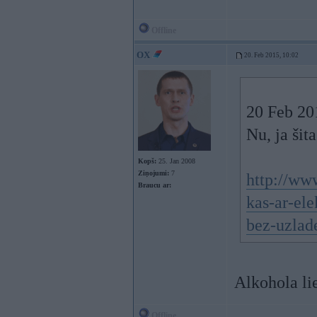
Offline
OX
20. Feb 2015, 10:02
20 Feb 20
Nu, ja šit
Kopš:
25. Jan 2008
Ziņojumi:
7
http://www
Braucu ar:
kas-ar-ele
bez-uzlad
Alkohola li
Offline