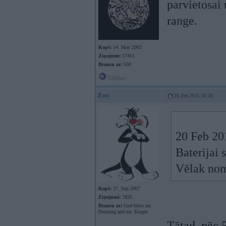
parvietosai 
range.
Kopš:
14. May 2002
Ziņojumi:
17411
Braucu ar:
500
Offline
Zoo
20. Feb 2015, 10:30
20 Feb 201
Baterijai 
Vēlak nom
Kopš:
27. Sep 2007
Ziņojumi:
7820
Braucu ar:
God bless mr.
Dunning and mr. Kruger
Tātad, pēc 