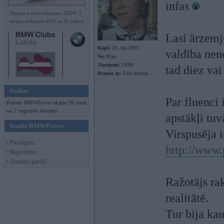
infas
Hamann pārveidojumi BMW 3.
sērijas sedanam E90 ar M paketi
Lasi ārzemj
Kopš:
28. Jun 2003
valdība nen
No:
Rīga
Ziņojumi:
13306
tad diez vai
Braucu ar:
Trim durvīm
Online
Par fluenci 
Pašreiz BMWPower skatās 96 viesi
un 2 reģistrēti lietotāji.
apstākļi tu
Ienākt BMWPower
Virspusēja i
• Pieslēgties
http://www.
• Reģistrēties
• Aizmirsi paroli?
Ražotājs ra
realitātē.
Tur bija kau