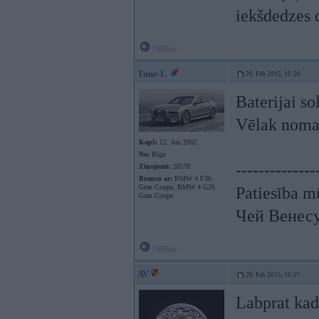
iekšdedzes 
Offline
Tune-L
20. Feb 2015, 10:26
Baterijai so
Vēlak nomai
Kopš:
12. Jun 2002
No:
Rīga
--------------
Ziņojumi:
20578
Braucu ar:
BMW 4 F36
Gran Coupe, BMW 4 G26
Patiesība mū
Gran Coupe
Чей Венес
Offline
AV
20. Feb 2015, 10:27
Labprat kad