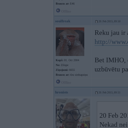
Braucu ar:
E46
Offline
soulfreak
20. Feb 2015, 09:50
Reku jau ir
http://www.
Bet IMHO, es
Kopš:
01. Oct 2004
No:
Zilupe
uzbūvētu pa
Ziņojumi:
6655
Braucu ar:
tīru sirdsapziņu
Offline
hronists
20. Feb 2015, 09:51
20 Feb 20
Nekad neiz