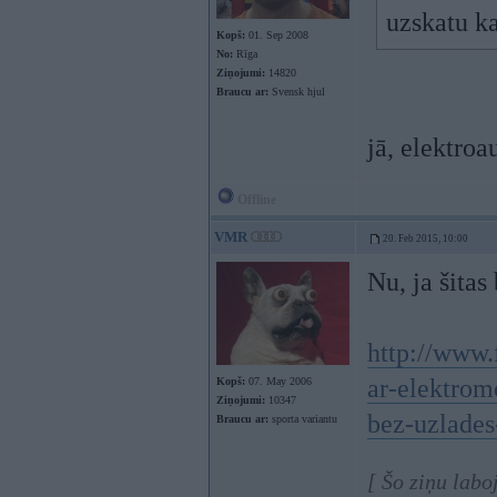
uzskatu ka
Kopš:
01. Sep 2008
No:
Rīga
Ziņojumi:
14820
Braucu ar:
Svensk hjul
jā, elektroau
Offline
VMR
20. Feb 2015, 10:00
Nu, ja šitas
http://www.
ar-elektromo
Kopš:
07. May 2006
Ziņojumi:
10347
bez-uzlades
Braucu ar:
sporta variantu
[ Šo ziņu lab