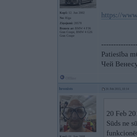
Kopš:
12. Jun 2002
https://www
No:
Rīga
Ziņojumi:
20578
Braucu ar:
BMW 4 F36
Gran Coupe, BMW 4 G26
Gran Coupe
--------------
Patiesība mū
Чей Венес
Offline
hronists
20. Feb 2015, 10:14
20 Feb 201
Sūds ne sū
funkcionēt
Kopš:
01. Sep 2008