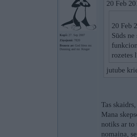
20 Feb 201
20 Feb 2
Sūds ne 
Kopš:
27. Sep 2007
Ziņojumi:
7820
funkcion
Braucu ar:
God bless mr.
Dunning and mr. Kruger
rozetes l
jutube kri
Tas skaidrs,
Mana skepse 
notiks ar t
nomaiņa, se