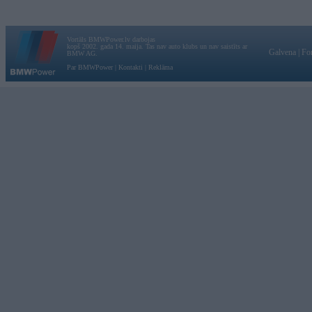
Vortāls BMWPower.lv darbojas
kopš 2002. gada 14. maija. Tas nav auto klubs un nav saistīts ar
Galvena
|
Fo
BMW AG.
Par BMWPower
|
Kontakti
|
Reklāma