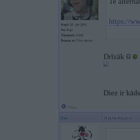
Te alterna
https://ww
Kopš:
28. Jun 2003
No:
Rīga
Ziņojumi:
13306
Braucu ar:
Trim durvīm
Drīzāk šī
Diez ir kāds
Offline
Zoo
20. Feb 2015, 10:24