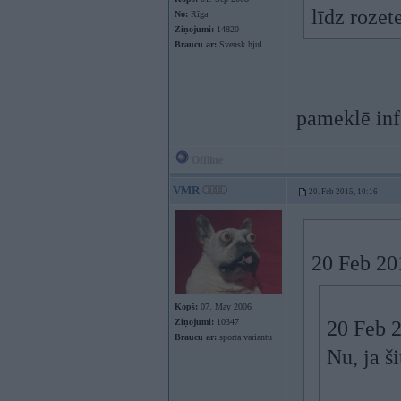
līdz rozet
No:
Rīga
Ziņojumi:
14820
Braucu ar:
Svensk hjul
pameklē info
Offline
VMR
20. Feb 2015, 10:16
20 Feb 20
Kopš:
07. May 2006
Ziņojumi:
10347
20 Feb 2
Braucu ar:
sporta variantu
Nu, ja š