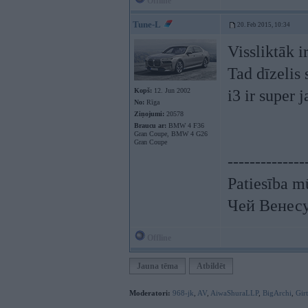
Offline
Tune-L
20. Feb 2015, 10:34
Vissliktāk i
Tad dīzelis
Kopš:
12. Jun 2002
i3 ir super
No:
Rīga
Ziņojumi:
20578
Braucu ar:
BMW 4 F36
Gran Coupe, BMW 4 G26
Gran Coupe
--------------
Patiesība mū
Чей Венес
Offline
Jauna tēma
Atbildēt
Moderatori:
968-jk
,
AV
,
AiwaShuraLLP
,
BigArchi
,
Gir