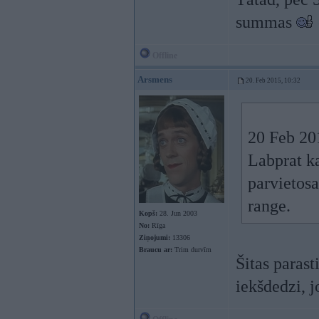
summas
Offline
Arsmens
20. Feb 2015, 10:32
20 Feb 201
Labprat ka
parvietosa
range.
Kopš:
28. Jun 2003
No:
Rīga
Ziņojumi:
13306
Braucu ar:
Trim durvīm
Šitas parast
iekšdedzi, j