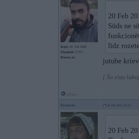
20 Feb 201
Sūds ne sū
funkcionēt
līdz rozet
Kopš:
28. Feb 2008
Ziņojumi:
17375
Braucu ar:
jutube krie
[ Šo ziņu labo
Offline
Arsmens
20. Feb 2015, 10:22
20 Feb 201