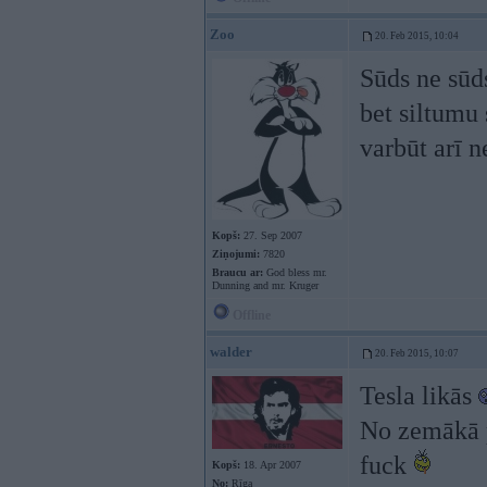
Zoo
20. Feb 2015, 10:04
Sūds ne sūds
bet siltumu 
varbūt arī n
Kopš:
27. Sep 2007
Ziņojumi:
7820
Braucu ar:
God bless mr.
Dunning and mr. Kruger
Offline
walder
20. Feb 2015, 10:07
Tesla likās
No zemākā pl
fuck
Kopš:
18. Apr 2007
No:
Rīga