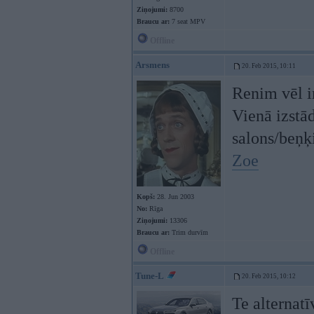
Ziņojumi:
8700
Braucu ar:
7 seat MPV
Offline
Arsmens
20. Feb 2015, 10:11
Renim vēl i
Vienā izstād
salons/beņķi
Zoe
Kopš:
28. Jun 2003
No:
Rīga
Ziņojumi:
13306
Braucu ar:
Trim durvīm
Offline
Tune-L
20. Feb 2015, 10:12
Te alternat