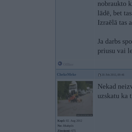
nobraukto k
lādē, bet ta
Izraēlā tas 
Ja darbs sp
priusu vai l
Offline
ChekeMeke
20. Feb 2015, 09:46
Nekad neizv
uzskatu ka t
Kopš:
02. Aug 2012
No:
Jēkabpils
Ziņojumi:
675