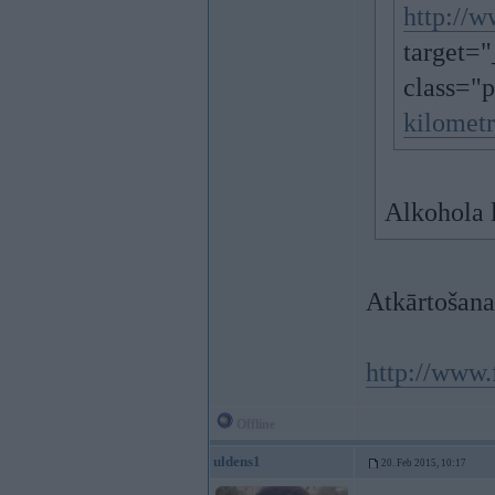
http://w
target=
class="p
kilomet
Alkohola l
Atkārtošana
http://www.
Offline
uldens1
20. Feb 2015, 10:17