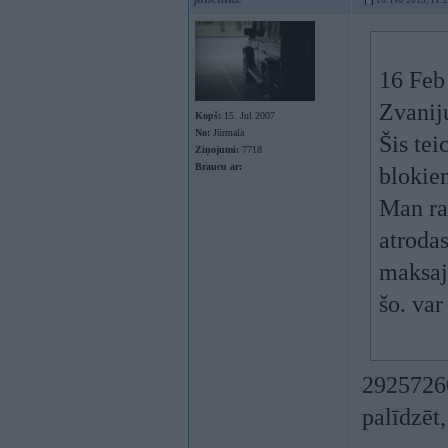
16. Feb 2015, 11:
16 Feb
Zvanij
Kopš:
15. Jul 2007
No:
Jūrmala
Šis tei
Ziņojumi:
7718
Braucu ar:
blokiem
Man rad
atrodas
maksajo
šo. var
29257260 
palīdzēt,