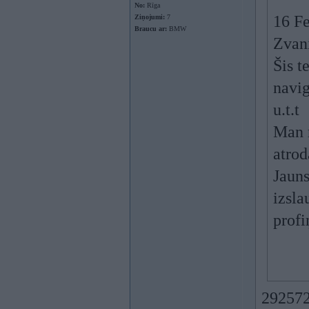
No:
Rīga
16 Fe
Ziņojumi:
7
Braucu ar:
BMW
Zvani
Šis t
navig
u.t.t
Man r
atrod
Jauns
izsla
profi
2925726