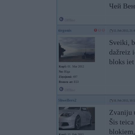
Чей Вен
Offline
tirgonis
15. Feb 2015, 21:
Sveiki, 
dažreiz 
bloks ie
Kopš:
01. Mar 2012
No:
Rīga
Ziņojumi:
497
Braucu ar:
E53
Offline
Shwellers2
16. Feb 2015, 10:
Zvaniju 
Šis teic
blokiem,
Kopš:
15. Feb 2015