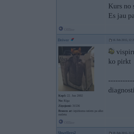
Kurs no
Es jau p
Offline
Driver
16. Feb 2015, 12:
vispir
ko pirkt
----------
diagnost
Kopš:
22. Jun 2002
No:
Rīga
Ziņojumi:
31536
Braucu ar:
iepirkuma ratiem pa alko
outletu
Offline
Shwellers2
19. Feb 2015, 22: