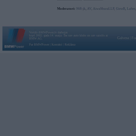
Moderatori:
968-jk
,
AV
,
AiwaShuraLLP
,
GirtzB
,
Lafter
Vortāls BMWPower.lv darbojas
kopš 2002. gada 14. maija. Tas nav auto klubs un nav saistīts ar
Galvena
|
Fo
BMW AG.
Par BMWPower
|
Kontakti
|
Reklāma