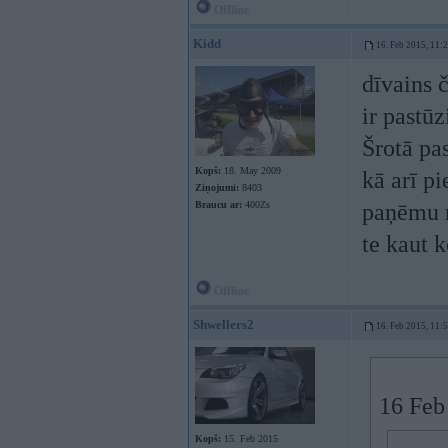
Offline
Kidd
16. Feb 2015, 11:
dīvains č
ir pastūz
Šrotā pas
Kopš:
18. May 2009
kā arī p
Ziņojumi:
8403
Braucu ar:
400Zs
paņēmu r
te kaut 
Offline
Shwellers2
16. Feb 2015, 11:
16 Feb 
Kopš:
15. Feb 2015