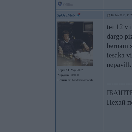
Offline
SpOrcMeN
16. Feb 2015, 11:
tei 12 v 
dargo pi
bernam sk
iesaka v
nepavilk
Kopš:
14. May 2002
Ziņojumi:
34090
Braucu ar:
banderautomobili
----------
ІБАШТЕ!
Нехай п