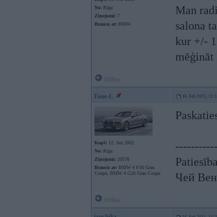
Man radi
No:
Rīga
Ziņojumi:
7
salona ta
Braucu ar:
BMW
kur +/- 1
mēģināt 
Offline
Tune-L
16. Feb 2015, 11:
Paskatie
Kopš:
12. Jun 2002
----------
No:
Rīga
Patiesīb
Ziņojumi:
20578
Braucu ar:
BMW 4 F36 Gran
Coupe, BMW 4 G26 Gran Coupe
Чей Вен
Offline
janchikz