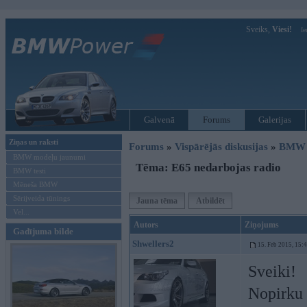
Sveiks,
Viesi!
Ie
Galvenā
Forums
Galerijas
Ziņas un raksti
Forums
»
Vispārējās diskusijas
»
BMW G
BMW modeļu jaunumi
Tēma: E65 nedarbojas radio
BMW testi
Mēneša BMW
Sērijveida tūnings
Jauna tēma
Atbildēt
Vel...
Autors
Ziņojums
Gadījuma bilde
Shwellers2
15. Feb 2015, 15:
Sveiki!
Nopirku 