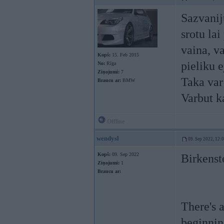
Sazvaniju
srotu la
vaina, va
Kopš:
15. Feb 2015
pieliku e
No:
Rīga
Ziņojumi:
7
Taka var 
Braucu ar:
BMW
Varbut k
Offline
wendysl
09. Sep 2022, 12:
Kopš:
09. Sep 2022
Birkenst
Ziņojumi:
1
Braucu ar:
There's a
beginnin