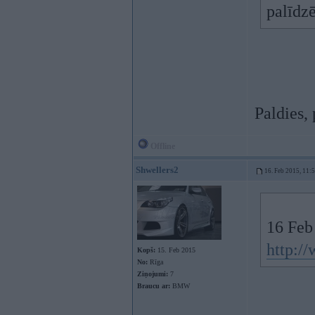
palīdzē
Paldies,
Offline
Shwellers2
16. Feb 2015, 11:
16 Feb 
http:/
Kopš:
15. Feb 2015
No:
Rīga
Ziņojumi:
7
Braucu ar:
BMW