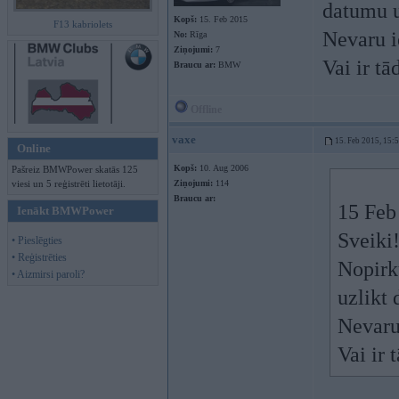
datumu u
Kopš:
15. Feb 2015
F13 kabriolets
Nevaru ie
No:
Rīga
Ziņojumi:
7
Vai ir t
Braucu ar:
BMW
Offline
vaxe
15. Feb 2015, 15:
Online
Kopš:
10. Aug 2006
Pašreiz BMWPower skatās 125
viesi un 5 reģistrēti lietotāji.
Ziņojumi:
114
Braucu ar:
15 Feb
Ienākt BMWPower
Sveiki
• Pieslēgties
• Reģistrēties
Nopirk
• Aizmirsi paroli?
uzlikt
Nevaru 
Vai ir 