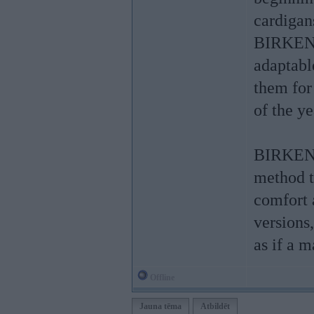
cardigan
BIRKENS
adaptabl
them for
of the ye
BIRKENS
method t
comfort 
versions
as if a 
Offline
Jauna tēma
Atbildēt