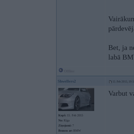
Vairākum
pārdevēj
Bet, ja 
labā BM
Offline
Shwellers2
15. Feb 2015, 19:
Varbut v
Kopš:
15. Feb 2015
No:
Rīga
Ziņojumi:
7
Braucu ar:
BMW