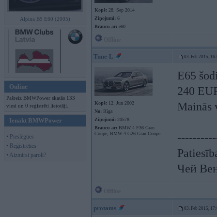
Kopš:
28. Sep 2014
Ziņojumi:
6
Alpina B5 E60 (2005)
Braucu ar:
e60
Offline
Tune-L
03. Feb 2015, 16
E65 šod
Online
240 EU
Pašreiz BMWPower skatās 133
Kopš:
12. Jun 2002
Mainās v
viesi un 0 reģistrēti lietotāji.
No:
Rīga
Ienākt BMWPower
Ziņojumi:
20578
Braucu ar:
BMW 4 F36 Gran
Coupe, BMW 4 G26 Gran Coupe
----------
• Pieslēgties
• Reģistrēties
Patiesīb
• Aizmirsi paroli?
Чей Ве
Offline
protams
03. Feb 2015, 17