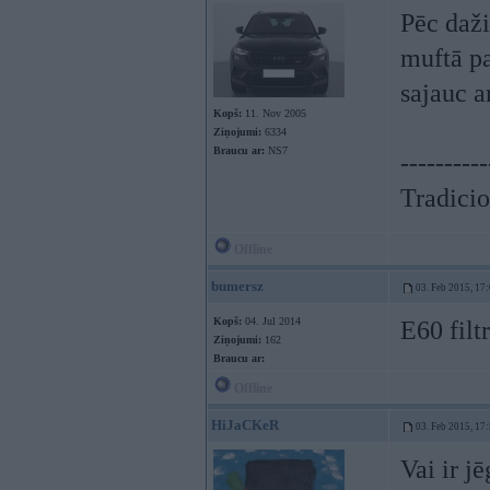
Pēc daži
muftā pa
sajauc ar
Kopš:
11. Nov 2005
Ziņojumi:
6334
Braucu ar:
NS7
----------
Tradicio
Offline
bumersz
03. Feb 2015, 17
Kopš:
04. Jul 2014
E60 filt
Ziņojumi:
162
Braucu ar:
Offline
HiJaCKeR
03. Feb 2015, 17
Vai ir j