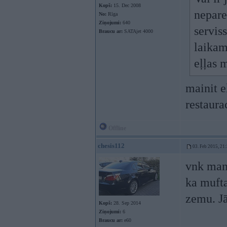
Kopš:
15. Dec 2008
nepare
No:
Rīga
Ziņojumi:
640
servis
Braucu ar:
SATAjet 4000
laikam
eļļas 
mainit e
restaura
Offline
chesis112
03. Feb 2015, 21
vnk man 
ka mufta
zemu. Jā
Kopš:
28. Sep 2014
Ziņojumi:
6
Braucu ar:
e60