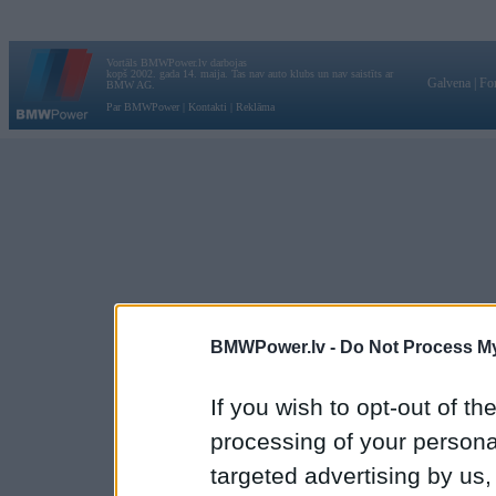
Vortāls BMWPower.lv darbojas
kopš 2002. gada 14. maija. Tas nav auto klubs un nav saistīts ar
Galvena
|
Fo
BMW AG.
Par BMWPower
|
Kontakti
|
Reklāma
BMWPower.lv -
Do Not Process My
If you wish to opt-out of the
processing of your personal
targeted advertising by us