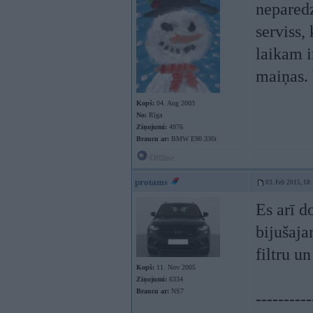
neparedz
serviss,
laikam i
maiņas.
Kopš:
04. Aug 2003
No:
Rīga
Ziņojumi:
4976
Braucu ar:
BMW E90 330i
Offline
protams
03. Feb 2015, 18
Es arī d
bijušaj
filtru un
Kopš:
11. Nov 2005
Ziņojumi:
6334
Braucu ar:
NS7
----------