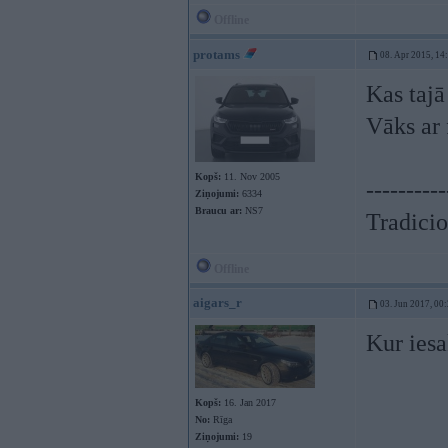
Offline
protams
08. Apr 2015, 14
Kas tajā
Vāks ar 
Kopš:
11. Nov 2005
----------
Ziņojumi:
6334
Braucu ar:
NS7
Tradicio
Offline
aigars_r
03. Jun 2017, 00
Kur iesa
Kopš:
16. Jan 2017
No:
Rīga
Ziņojumi:
19