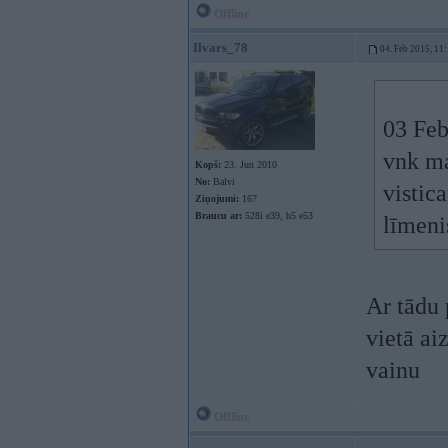
Offline
Ilvars_78
04. Feb 2015, 11
03 Feb
vnk ma
Kopš:
23. Jun 2010
No:
Balvi
vistic
Ziņojumi:
167
Braucu ar:
528i e39, h5 e53
līmeni
Ar tādu 
vietā ai
vainu
Offline