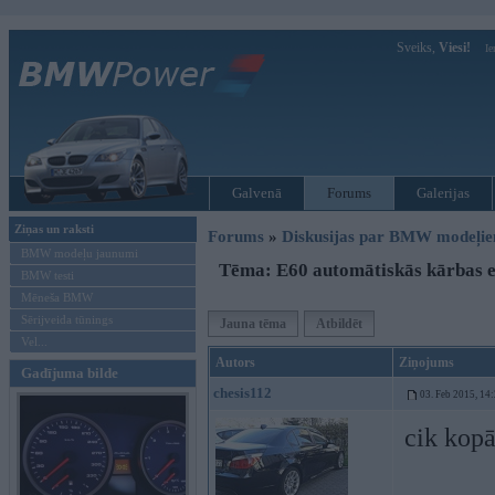
Sveiks,
Viesi!
Ie
Galvenā
Forums
Galerijas
Ziņas un raksti
Forums
»
Diskusijas par BMW modeļi
BMW modeļu jaunumi
Tēma: E60 automātiskās kārbas e
BMW testi
Mēneša BMW
Sērijveida tūnings
Jauna tēma
Atbildēt
Vel...
Autors
Ziņojums
Gadījuma bilde
chesis112
03. Feb 2015, 14
cik kopā