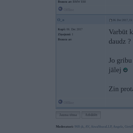
Braucu ar:
BMW E60
Offline
O_o
06. Dec 2017, 15
Kopš:
06. Dec 2017
Varbūt k
Ziņojumi:
1
daudz ?
Braucu ar:
Jo gribu 
jālej
Zin prot
Offline
Jauna tēma
Atbildēt
Moderatori:
968-jk
,
AV
,
AiwaShuraLLP
,
Angelz
,
Girtz