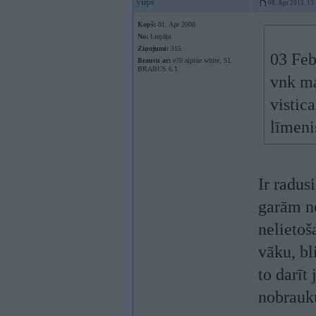
yups
08. Apr 2015, 13
Kopš:
01. Apr 2008
No:
Liepāja
Ziņojumi:
315
03 Feb
Braucu ar:
e70 alpine white, SL
BRABUS 6.1
vnk ma
vistic
līmeni
Ir radus
garām ne
nelietoš
vāku, bl
to darīt
nobrauk