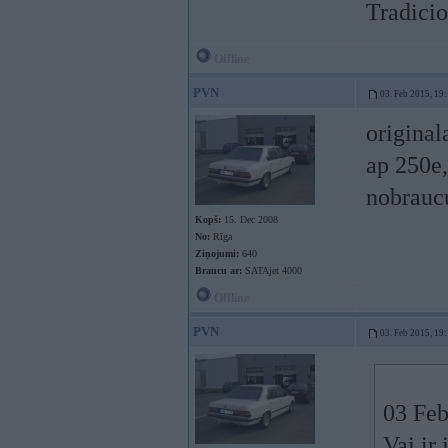
Tradicio
Offline
PVN
03. Feb 2015, 19
original
ap 250e,
nobrauc
Kopš:
15. Dec 2008
No:
Rīga
Ziņojumi:
640
Braucu ar:
SATAjet 4000
Offline
PVN
03. Feb 2015, 19
03 Feb
Vai ir