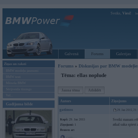
Sveiks,
Viesi!
Ie
Galvenā
Forums
Galerijas
Ziņas un raksti
Forums
»
Diskusijas par BMW modeļi
BMW modeļu jaunumi
Tēma: ellas noplude
BMW testi
Mēneša BMW
Sērijveida tūnings
Jauna tēma
Atbildēt
Vel...
Autors
Ziņojums
Gadījuma bilde
gatinsss
29. Jan 2015, 21:
Sveiki manam e46 
Kopš:
29. Jan 2015
atkal saka spiest 
Ziņojumi:
1
Braucu ar: