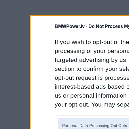
BMWPower.lv -
Do Not Process My
If you wish to opt-out of the
processing of your personal
targeted advertising by us
section to confirm your sel
opt-out request is proces
interest-based ads based o
us or personal information d
your opt-out. You may separ
disclosure of your personal
IAB’s list of downstream pa
Personal Data Processing Opt Outs