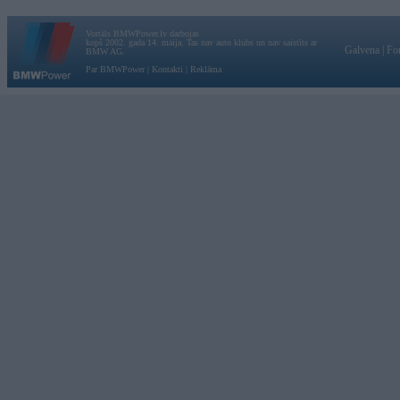
Vortāls BMWPower.lv darbojas
kopš 2002. gada 14. maija. Tas nav auto klubs un nav saistīts ar
Galvena
|
Fo
BMW AG.
Par BMWPower
|
Kontakti
|
Reklāma