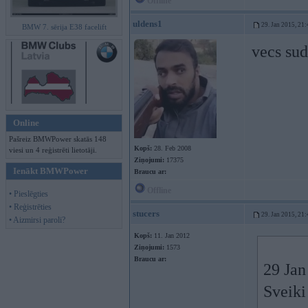
Offline
uldens1
29. Jan 2015, 21:
BMW 7. sērija E38 facelift
vecs sud
Online
Pašreiz BMWPower skatās 148
Kopš:
28. Feb 2008
viesi un 4 reģistrēti lietotāji.
Ziņojumi:
17375
Ienākt BMWPower
Braucu ar:
Offline
• Pieslēgties
• Reģistrēties
stucers
29. Jan 2015, 21:
• Aizmirsi paroli?
Kopš:
11. Jan 2012
Ziņojumi:
1573
Braucu ar:
29 Jan
Sveiki