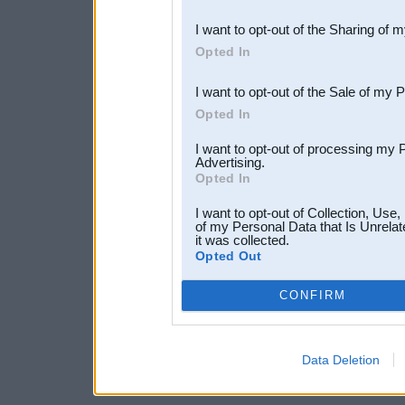
also be disclosed by us to 
I want to opt-out of the Sharing of 
Downstream Participants
th
Opted In
third parties.
I want to opt-out of the Sale of my 
Opted In
I want to opt-out of processing my 
Advertising.
Opted In
I want to opt-out of Collection, Use
of my Personal Data that Is Unrelat
it was collected.
Opted Out
CONFIRM
Data Deletion