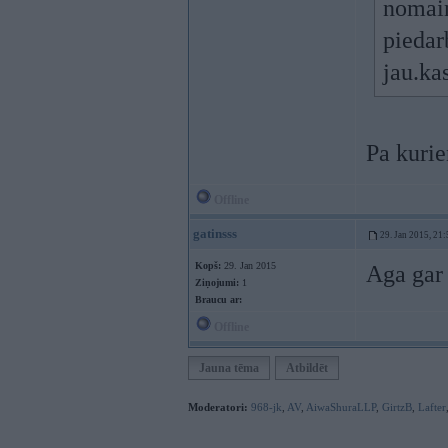
nomain
piedarb
jau.ka
Pa kurie
Offline
gatinsss
29. Jan 2015, 21:
Kopš:
29. Jan 2015
Aga gar 
Ziņojumi:
1
Braucu ar:
Offline
Jauna tēma
Atbildēt
Moderatori:
968-jk
,
AV
,
AiwaShuraLLP
,
GirtzB
,
Lafter