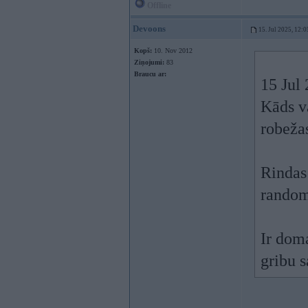
Offline
Devoons
15. Jul 2025, 12:0
Kopš:
10. Nov 2012
Ziņojumi:
83
Braucu ar:
15 Jul
Kāds va
robeža
Rindas
random
Ir dom
gribu s