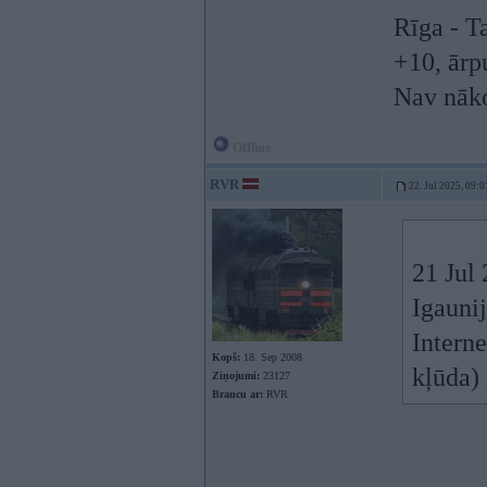
Rīga - T
+10, ārpu
Nav nākoš
Offline
RVR
22. Jul 2025, 09:0
21 Jul
Igaunij
Interne
Kopš:
18. Sep 2008
kļūda)
Ziņojumi:
23127
Braucu ar:
RVR