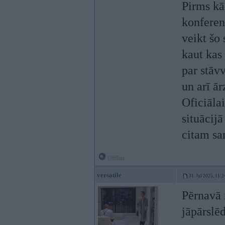
Pirms kā
konferen
veikt šo 
kaut kas 
par stāv
un arī ā
Oficiāla
situācij
citam sa
Offline
versatile
31. Jul 2025, 11:2
Pērnavā 
jāpārslēd