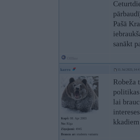
Ceturtdi
pārbaudī
Pašā Kra
iebraukš
sanākt p
Offline
karro
15. Jul 2025, 14:4
Robeža t
politika
lai brau
intereses
Kopš:
08. Apr 2003
kkadiem
No:
Rīga
Ziņojumi:
4945
Braucu ar:
studentu variantu