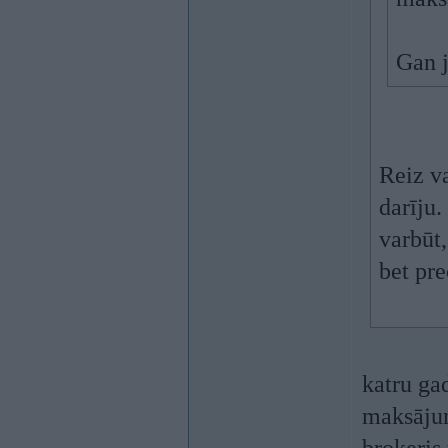
Gan j
Reiz va
darīju.
varbūt
bet pre
katru ga
maksājum