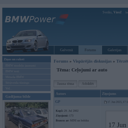
Sveiks,
Viesi!
Ie
Galvenā
Forums
Galerijas
Ziņas un raksti
Forums
»
Vispārējās diskusijas
»
Tērzē
BMW modeļu jaunumi
Tēma: Ceļojumi ar auto
BMW testi
Mēneša BMW
Sērijveida tūnings
Jauna tēma
Atbildēt
Vel...
Autors
Ziņojums
Gadījuma bilde
GP
17. Jun 2025, 17:
Kopš:
29. Jul 2002
Ziņojumi:
173
Braucu ar:
MINI un bobiku
17 Jun