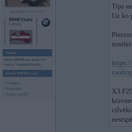
Tips an
Alpina B7S Turbo (E12)
Uz ko g
Piereze
nostūr
Online
Pašreiz BMWPower skatās 231
https:/
viesi un 5 reģistrēti lietotāji.
rooftop
Ienākt BMWPower
• Pieslēgties
• Reģistrēties
X3 F25 
• Aizmirsi paroli?
kravnes
cilvēki
nestspē