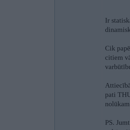
Ir statis
dinamisko
Cik papēt
citiem v
varbūtību
Attiecībā
pati THU
nolūkam
PS. Jumta