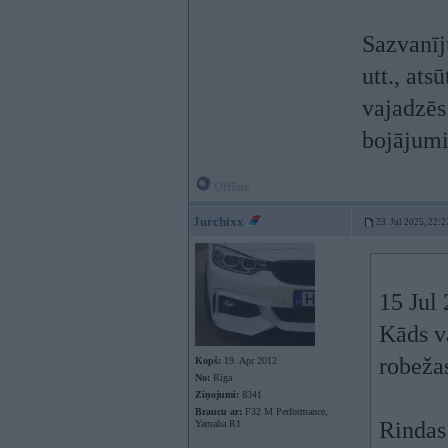
Sazvanīju
utt., at
vajadzēs 
bojājum
Offline
Jurchixx
23. Jul 2025, 22:2
15 Jul
Kāds va
robeža
Kopš:
19. Apr 2012
No:
Rīga
Ziņojumi:
8341
Braucu ar:
F32 M Performance,
Rindas
Yamaha R1