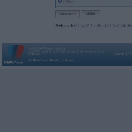
Offline
Jauna tēma
Atbildēt
Moderatori:
968-jk
,
AV
,
AiwaShuraLLP
,
BigArchi
,
Gir
Vortāls BMWPower.lv darbojas
kopš 2002. gada 14. maija. Tas nav auto klubs un nav saistīts ar
Galvena
|
Fo
BMW AG.
Par BMWPower
|
Kontakti
|
Reklāma