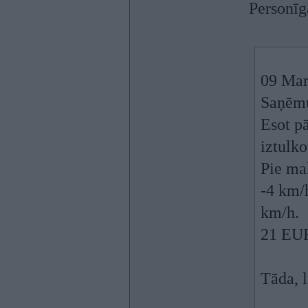
Personīg
09 Mar
Saņēmu 
Esot pā
iztulko
Pie mak
-4 km/h
km/h.
21 EU
Tāda, 