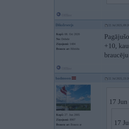
Offline
DiksIrseejs
22. Jul 2025, 09:2
Kopš:
08. Oct 2020
Pagājušo
No:
Dobele
+10, kau
Ziņojumi:
1484
Braucu ar:
Hibrīdu
braucēju 
Offline
badmoon
22. Jul 2025, 23:2
17 Jun
Kopš:
27. Jun 2005
Ziņojumi:
8907
17 J
Braucu ar:
Braucu ar