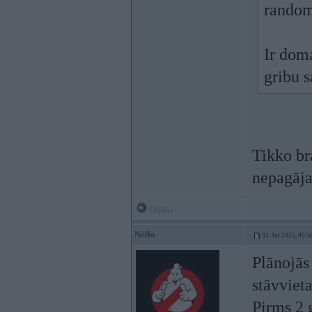
random
Ir dom
gribu s
Tikko br
nepagāja
Offline
Nello
31. Jul 2025, 09:5
Plānojās
stāvviet
Pirms 2 