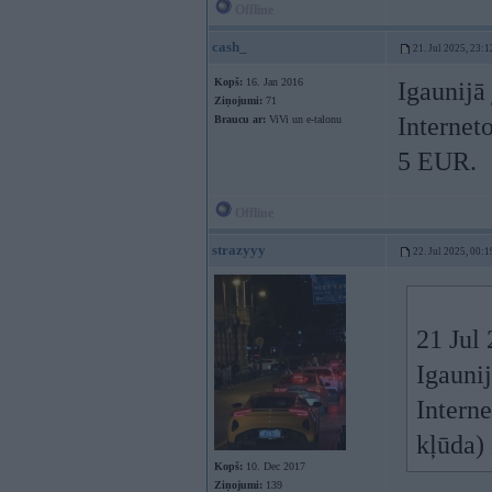
Offline
cash_
21. Jul 2025, 23:1
Kopš:
16. Jan 2016
Igaunijā
Ziņojumi:
71
Interneto
Braucu ar:
ViVi un e-talonu
5 EUR.
Offline
strazyyy
22. Jul 2025, 00:1
21 Jul
Igaunij
Interne
kļūda)
Kopš:
10. Dec 2017
Ziņojumi:
139