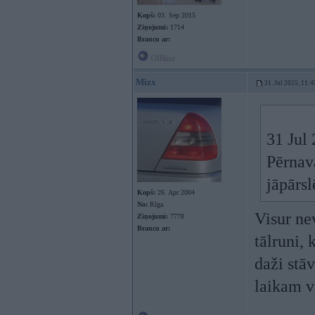
Kopš:
03. Sep 2015
Ziņojumi:
1714
Braucu ar:
Offline
Mizx
31. Jul 2025, 11:4
31 Jul
Pērnavā
jāpārsl
Kopš:
26. Apr 2004
No:
Rīga
Visur ne
Ziņojumi:
7778
Braucu ar:
tālruni,
daži stā
laikam v