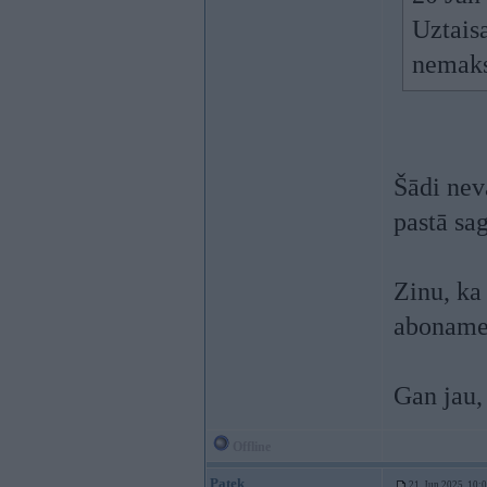
Uztais
nemaksā
Šādi nev
pastā sag
Zinu, ka
aboname
Gan jau, 
Offline
Patek
21. Jun 2025, 10: