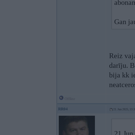
abonam
Gan jau
Reiz vaja
darīju. B
bija kk 
neatcero
Offline
RR04
21. Jun 2025, 13:
21 Jun