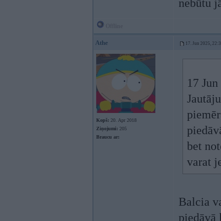
nebūtu jā
Offline
Athe
17. Jun 2025, 22:
17 Jun
Jautāj
piemēr
Kopš:
20. Apr 2018
piedāv
Ziņojumi:
205
Braucu ar:
bet no
varat 
Balcia v
piedāvā 