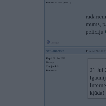
Braucu ar:
vecu japāni, g21
radariem
mums, pa
policiju
Offline
NotConnected
22. Jul 2025, 00:2
Kopš:
08. Jan 2020
No:
Ape
Ziņojumi:
5
21 Jul
Braucu ar:
Igaunij
Interne
kļūda)