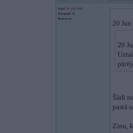
Kopš:
26. Feb 2016
Ziņojumi:
36
Braucu ar:
20 Jun
20 J
Uzta
pārēj
Šādi n
pastā s
Zinu, 