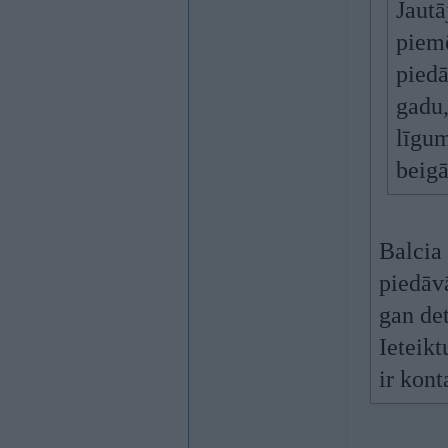
Jaut
piem
pied
gadu,
līgum
beig
Balcia 
piedāvā
gan det
Ieteik
ir kont