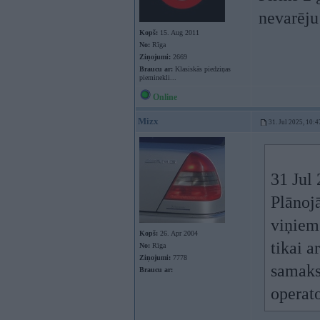
nevarēju 
Kopš:
15. Aug 2011
No:
Rīga
Ziņojumi:
2669
Braucu ar:
Klasiskās piedziņas
pieminekli...
Online
Mizx
31. Jul 2025, 10:4
31 Jul
Plānojā
viņiem
Kopš:
26. Apr 2004
tikai a
No:
Rīga
Ziņojumi:
7778
samaksā
Braucu ar:
operato