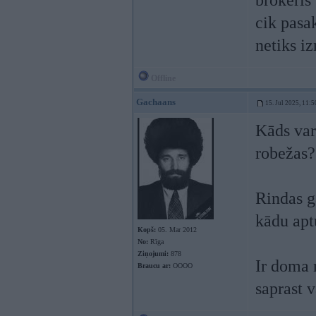
brokeris
cik pasa
netiks i
Offline
Gachaans
15. Jul 2025, 11:5
Kāds var
robežas?
Rindas g
kādu apt
Kopš:
05. Mar 2012
No:
Rīga
Ziņojumi:
878
Ir doma 
Braucu ar:
OOOO
saprast v