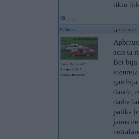
tiktu līd
Offline
Belluuns
26. Jun 2024, 22:
Apbraucu
acis ta r
Bet bija
Kopš:
16. Jun 2007
Ziņojumi:
9717
vienreiz
Braucu ar:
quattro
gan bija
daudz, r
darba la
patika ļ
jauns ne
netrafar