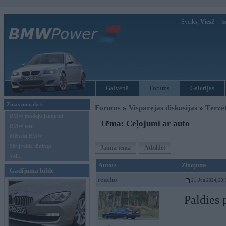
Sveiks,
Viesi!
Ie
Galvenā
Forums
Galerijas
Ziņas un raksti
Forums
»
Vispārējās diskusijas
»
Tērzē
BMW modeļu jaunumi
Tēma: Ceļojumi ar auto
BMW testi
Mēneša BMW
Sērijveida tūnings
Jauna tēma
Atbildēt
Vel...
Autors
Ziņojums
Gadījuma bilde
rencho
21. Jun 2024, 23:
Paldies 