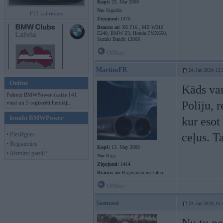
Kopš:
23. Mar 2009
No:
Sigulda
F13 kabriolets
Ziņojumi:
1470
Braucu ar:
X6 F16 , MB W210
E240, BMW Z3, Honda FMX650,
Suzuki Bandit 1200S
Offline
MartinsFR
24. Jun 2024, 15:
Online
Kāds var
Pašreiz BMWPower skatās 141
Poliju, 
viesi un 5 reģistrēti lietotāji.
Ienākt BMWPower
kur esot
• Pieslēgties
ceļus. T
• Reģistrēties
Kopš:
13. May 2009
• Aizmirsi paroli?
No:
Rīga
Ziņojumi:
1414
Braucu ar:
Ragaviņām no kalna.
Offline
Samsasi
24. Jun 2024, 15: