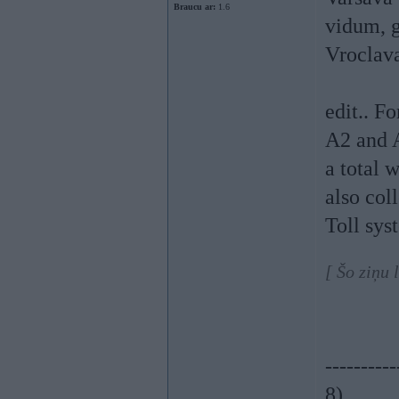
Braucu ar:
1.6
vidum, g
Vroclava
edit.. F
A2 and A
a total 
also col
Toll sys
[ Šo ziņu 
----------
8)