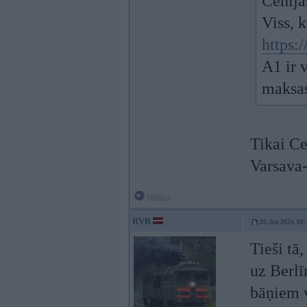
Čehija
Viss, 
https:
A1 ir 
maksas
Tikai Ce
Varsava-
Offline
RVR
26. Jun 2024, 09:
Tieši tā
uz Berlī
bāņiem vi