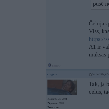
pusē n
Čehijas 
Viss, ka
https://
A1 ir va
maksas p
Offline
viagris
26. Jun 2024, 07:
Tak, ja 
ceļus, t
Kopš:
06. Jul 2004
Ziņojumi:
4800
Braucu ar: