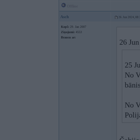
Offline
Asch
26. Jun 2024, 08:
Kopš:
29. Jan 2007
Ziņojumi:
4553
Braucu ar:
26 Jun
25 J
No V
bānis
No V
Poli