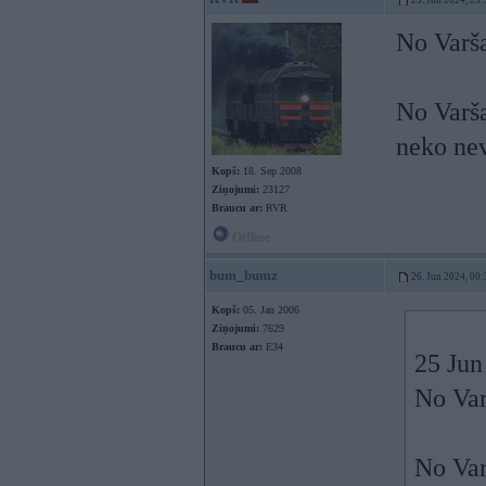
25. Jun 2024, 23:
No Varša
No Varša
neko ne
Kopš:
18. Sep 2008
Ziņojumi:
23127
Braucu ar:
RVR
Offline
bum_bumz
26. Jun 2024, 00:
Kopš:
05. Jan 2006
Ziņojumi:
7629
Braucu ar:
E34
25 Jun
No Var
No Var