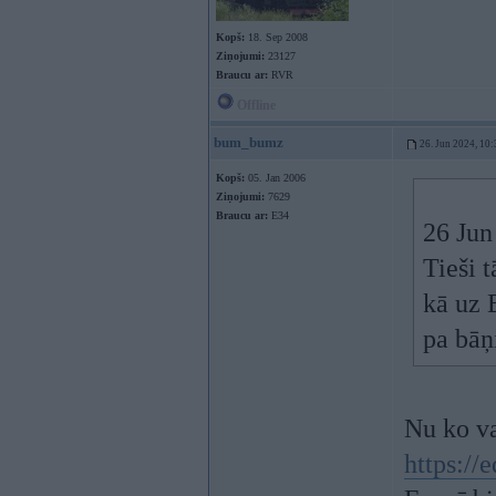
Kopš:
18. Sep 2008
Ziņojumi:
23127
Braucu ar:
RVR
Offline
bum_bumz
26. Jun 2024, 10:
Kopš:
05. Jan 2006
Ziņojumi:
7629
Braucu ar:
E34
26 Jun
Tieši 
kā uz B
pa bāņi
Nu ko va
https://