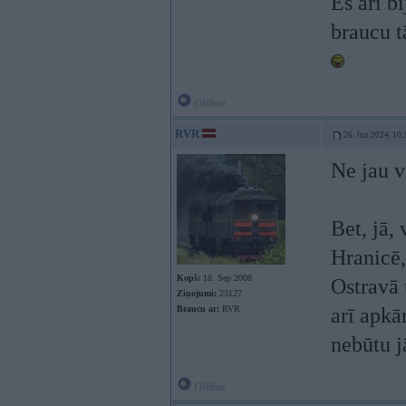
Es arī b
braucu t
Offline
RVR
26. Jun 2024, 10:
Ne jau v
Bet, jā,
Hranicē,
Kopš:
18. Sep 2008
Ostravā 
Ziņojumi:
23127
Braucu ar:
RVR
arī apkā
nebūtu j
Offline