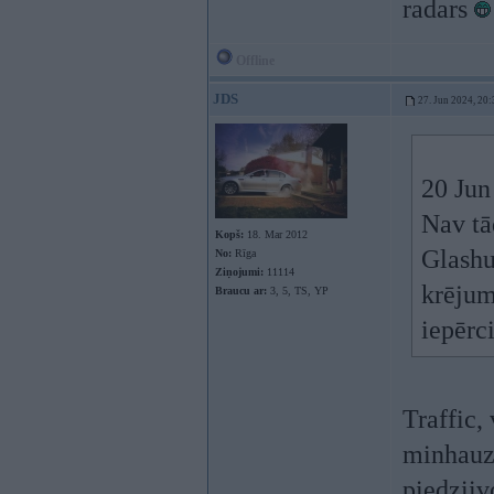
radars
Offline
JDS
27. Jun 2024, 20:
20 Jun
Nav tād
Kopš:
18. Mar 2012
Glashut
No:
Rīga
Ziņojumi:
11114
krējum
Braucu ar:
3, 5, TS, YP
iepērci
Traffic,
minhau
piedziiv