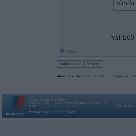
Skoda.
Vai E60 
Offline
Jauna tēma
Atbildēt
Moderatori:
968-jk
,
AV
,
AiwaShuraLLP
,
BigArchi
,
Gir
Vortāls BMWPower.lv darbojas
kopš 2002. gada 14. maija. Tas nav auto klubs un nav saistīts ar
Galvena
|
Fo
BMW AG.
Par BMWPower
|
Kontakti
|
Reklāma