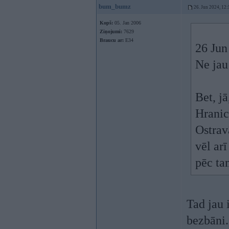
bum_bumz
26. Jun 2024, 12:
Kopš:
05. Jan 2006
Ziņojumi:
7629
Braucu ar:
E34
26 Jun
Ne jau
Bet, j
Hranic
Ostravā
vēl ar
pēc ta
Tad jau 
bezbāni.