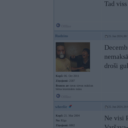
Tad viss
Offline
Rudzins
25. Jun 2024, 00:
Decembrī
nemaksāj
droši gu
Kopš:
06. Oct 2011
Ziņojumi:
2587
Braucu ar:
tavas sievas māsīcas
bērna krustmātes māsu
Offline
wheelie
25. Jun 2024, 20:
Kopš:
21. Mar 2004
Ne visi 
No:
Rīga
Varšava-
Ziņojumi:
6862