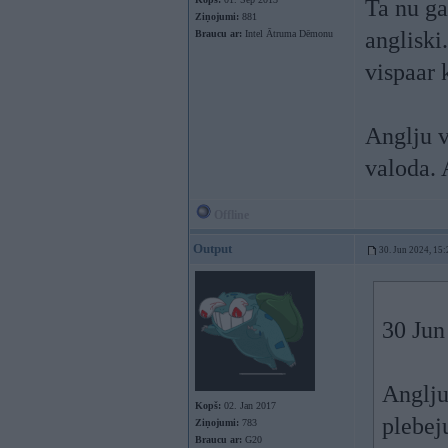
Ta nu ga
Ziņojumi:
881
angliski
Braucu ar:
Intel Ātruma Dēmonu
vispaar 
Anglju v
valoda. 
Offline
Output
30. Jun 2024, 15:
30 Jun
Anglju
Kopš:
02. Jan 2017
plebej
Ziņojumi:
783
Braucu ar:
G20