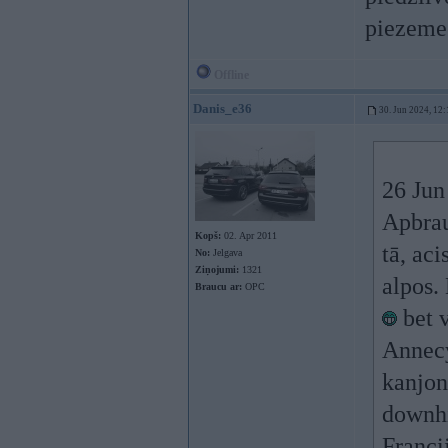
piezemee
Offline
Danis_e36
30. Jun 2024, 12:
26 Jun
Apbrau
Kopš:
02. Apr 2011
tā, aci
No:
Jelgava
Ziņojumi:
1321
alpos.
Braucu ar:
OPC
bet v
Annecy
kanjon
downhi
Franci