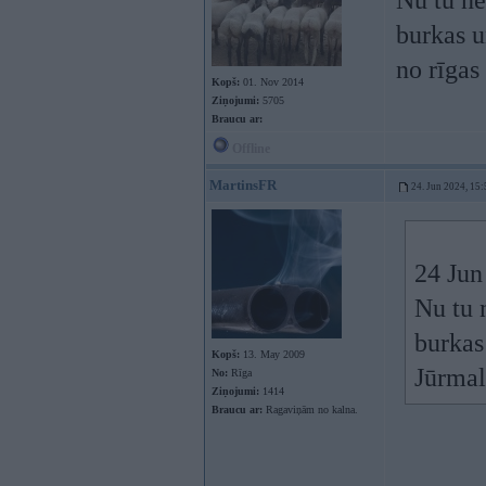
Nu tu ne
burkas u
no rīgas
Kopš:
01. Nov 2014
Ziņojumi:
5705
Braucu ar:
Offline
MartinsFR
24. Jun 2024, 15:
24 Jun
Nu tu 
burkas
Kopš:
13. May 2009
Jūrmal
No:
Rīga
Ziņojumi:
1414
Braucu ar:
Ragaviņām no kalna.