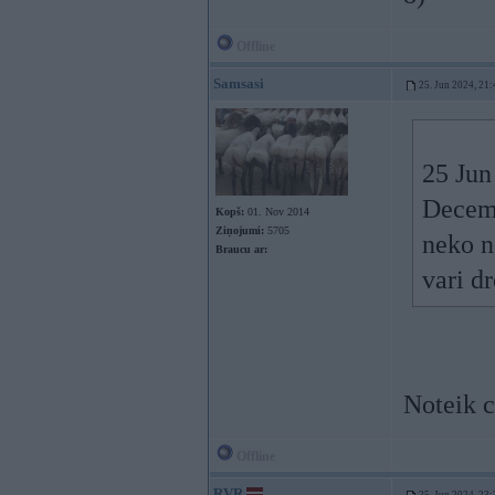
Offline
Samsasi
25. Jun 2024, 21:
25 Jun
Decemb
Kopš:
01. Nov 2014
Ziņojumi:
5705
neko n
Braucu ar:
vari d
Noteik c
Offline
RVR