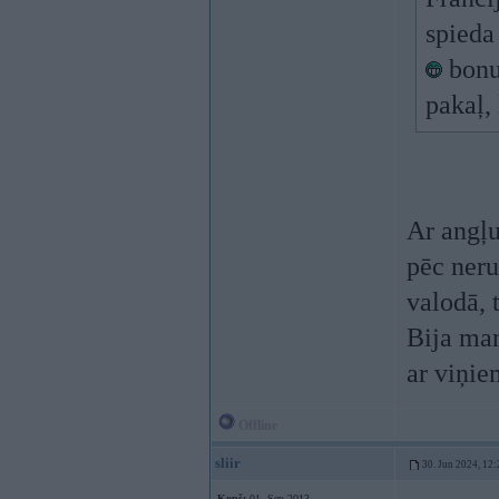
spieda
bonus
pakaļ,
Ar angļu
pēc neru
valodā,
Bija man
ar viņie
Offline
sliir
30. Jun 2024, 12:
Kopš:
01. Sep 2013