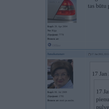
tas būtu 
Kopš:
26. Apr 2004
No:
Rīga
Ziņojumi:
7778
Braucu ar:
Offline
Amakatanav
17. Jan 2015, 13:5
17 Jan 
17 Ja
Kopš:
06. Jul 2009
Ziņojumi:
1795
pienu
Braucu ar:
muti pa ausīm.
pulve