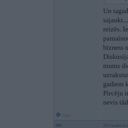
Un tagad
sajaukt.
reizēs. 
pamainot
bizness u
Diskusija
mums die
uzrakstu
gadiem k
Pircēju i
nevis tād
Offline
JDS
17. Jan 2015, 15:1