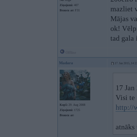
Ziņojumi:
407
mazliet 
Braucu ar:
F31
Mājas vaj
ok! Vēlp
tad gala
Offline
Madara
17. Jan 2015, 14:2
17 Jan
Visi te
Kopš:
29. Aug 2008
http:/
Ziņojumi:
1725
Braucu ar:
atnāks