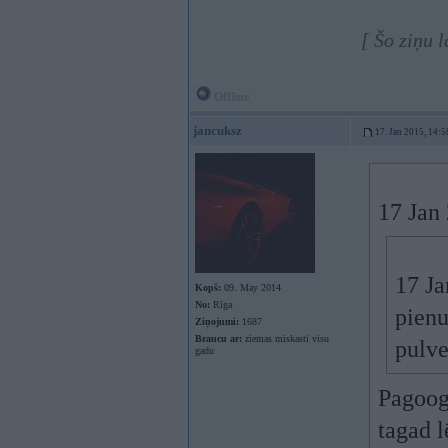
[ Šo ziņu 
Offline
jancuksz
17. Jan 2015, 14:5
17 Jan 
17 Ja
Kopš:
09. May 2014
No:
Rīga
pienu
Ziņojumi:
1687
Braucu ar:
ziemas miskasti visu
pulve
gadu
Pagoogl
tagad l