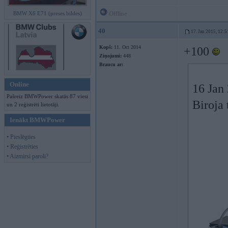
BMW X6 E71 (preses bildes)
Offline
40
17. Jan 2015, 12:5
Kopš:
11. Oct 2014
+100
Ziņojumi:
448
Braucu ar:
Online
16 Jan 
Pašreiz BMWPower skatās 87 viesi
Biroja 
un 2 reģistrēti lietotāji.
Ienākt BMWPower
• Pieslēgties
• Reģistrēties
• Aizmirsi paroli?