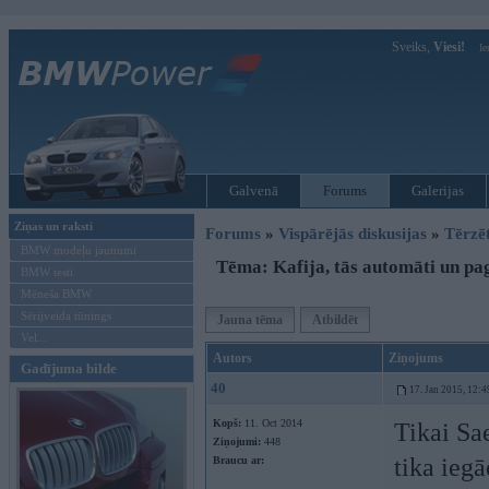
Sveiks,
Viesi!
Ie
Galvenā
Forums
Galerijas
Ziņas un raksti
Forums
»
Vispārējās diskusijas
»
Tērzē
BMW modeļu jaunumi
Tēma: Kafija, tās automāti un p
BMW testi
Mēneša BMW
Sērijveida tūnings
Jauna tēma
Atbildēt
Vel...
Autors
Ziņojums
Gadījuma bilde
40
17. Jan 2015, 12:4
Kopš:
11. Oct 2014
Tikai Sa
Ziņojumi:
448
tika ieg
Braucu ar: