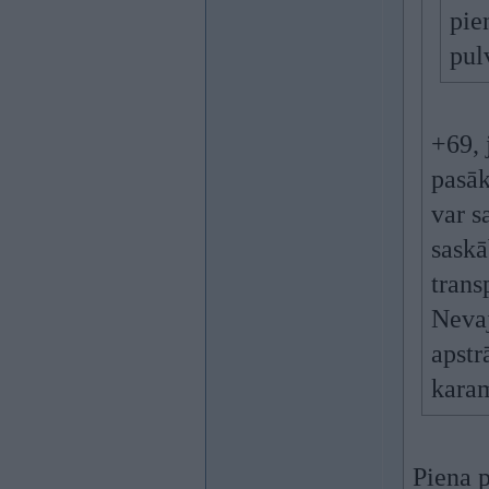
pie
pul
+69, 
pasāk
var s
saskā
trans
Nevaj
apstr
karam
Piena 