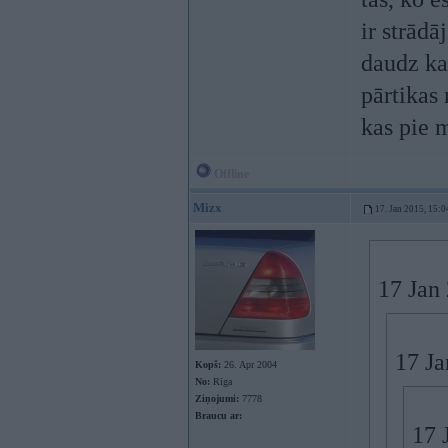
ir strādā
daudz kas
pārtikas 
kas pie
Offline
Mizx
17. Jan 2015, 15:0
17 Jan
17 Ja
Kopš:
26. Apr 2004
No:
Rīga
Ziņojumi:
7778
Braucu ar:
17 