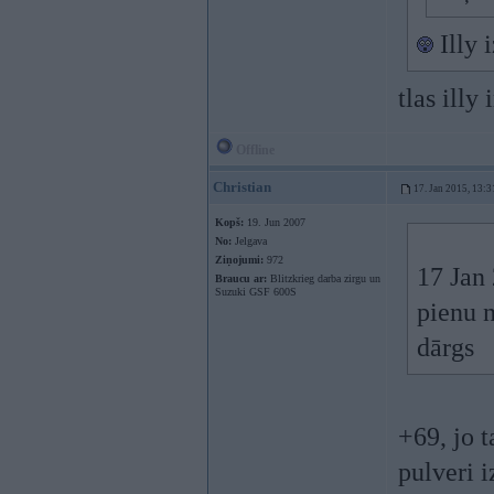
Illy 
tlas illy
Offline
Christian
17. Jan 2015, 13:3
Kopš:
19. Jun 2007
No:
Jelgava
Ziņojumi:
972
17 Jan 
Braucu ar:
Blitzkrieg darba zirgu un
Suzuki GSF 600S
pienu n
dārgs
+69, jo t
pulveri i