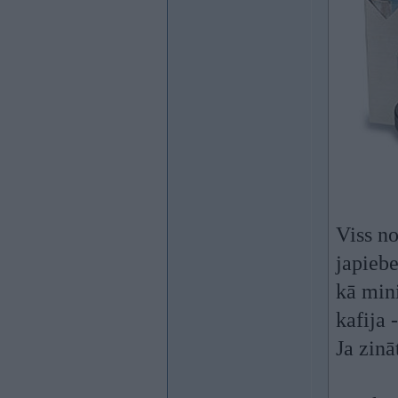
Viss no
japiebe
kā min
kafija 
Ja zinā