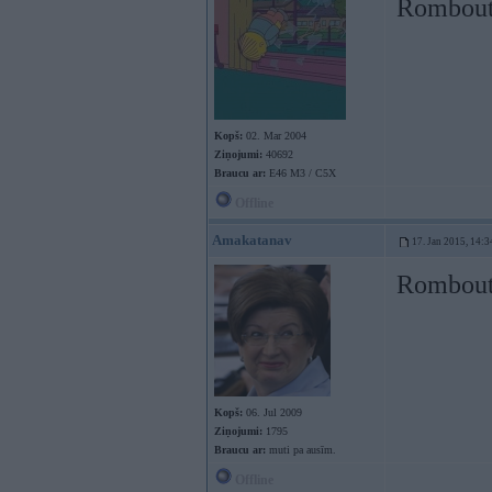
Rombouts
Kopš:
02. Mar 2004
Ziņojumi:
40692
Braucu ar:
E46 M3 / C5X
Offline
Amakatanav
17. Jan 2015, 14:3
Rombouts
Kopš:
06. Jul 2009
Ziņojumi:
1795
Braucu ar:
muti pa ausīm.
Offline