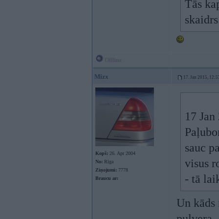
Tās kap
skaidrs
Offline
Mizx
17. Jan 2015, 12:5
17 Jan 
Paļubom
sauc pa
Kopš:
26. Apr 2004
visus r
No:
Rīga
Ziņojumi:
7778
- tā la
Braucu ar:
Un kāds 
pulvera..