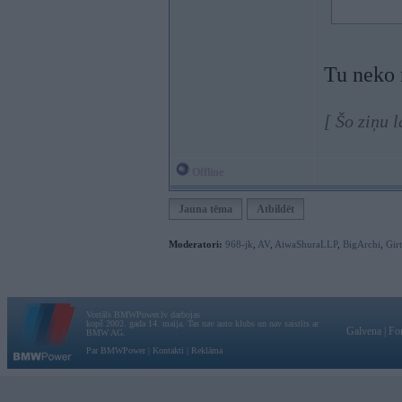
Tu neko
[ Šo ziņu 
Offline
Jauna tēma
Atbildēt
Moderatori:
968-jk
,
AV
,
AiwaShuraLLP
,
BigArchi
,
Gir
Vortāls BMWPower.lv darbojas
kopš 2002. gada 14. maija. Tas nav auto klubs un nav saistīts ar
Galvena
|
Fo
BMW AG.
Par BMWPower
|
Kontakti
|
Reklāma