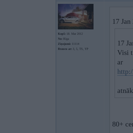
17 Jan 
Kopš:
18. Mar 2012
No:
Rīga
17 Ja
Ziņojumi:
11114
Braucu ar:
3, 5, TS, YP
Visi 
ar
http:
atnāk
80+ cen