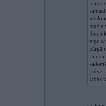
pārvērs
samazi
ietekm
mazie v
domā kā
viņu sa
pārgāju
saldēju
sadomāt
pulveri
labāk t
tas, ko e