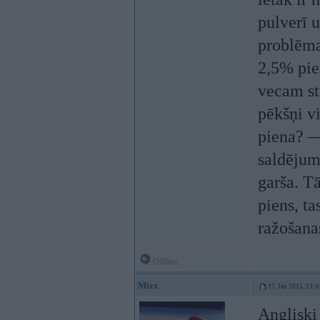
pulverī 
problēma
2,5% pie
vecam st
pēkšņi vi
piena? — 
saldējum
garša. T
piens, ta
ražošana
Offline
Mizx
17. Jan 2015, 13:4
Angliski