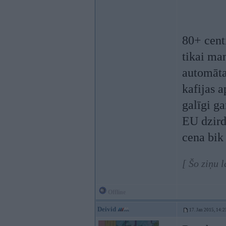
80+ centi
tikai man
automāta
kafijas a
galīgi g
EU dzird,
cena bik
[ Šo ziņu 
Offline
Deivid
17. Jan 2015, 14:2