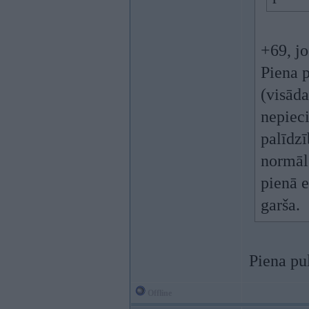
+69, jo
Piena p
(visāda
nepiec
palīdzī
normāls
pienā 
garša.
Piena pu
Offline