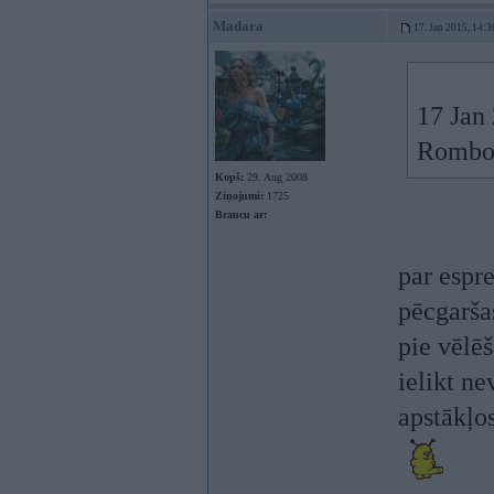
Madara
17. Jan 2015, 14:3
17 Jan 
Rombou
Kopš:
29. Aug 2008
Ziņojumi:
1725
Braucu ar:
par espr
pēcgarša
pie vēlēš
ielikt n
apstākļo