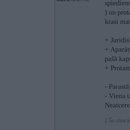
Braucu ar:
E46 M3 / C5X
spiedien
) un pro
krasi mai
+ Juridi
+ Aparāts
pašā kap
+ Protams
- Parastā
- Viena 
Neatcero
[ Šo ziņu 