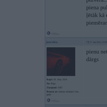
piena pul
ļētāk kā 
piemēra
Offline
jancuksz
17. Jan 2015, 13:0
pienu net
dārgs
Kopš:
09. May 2014
No:
Rīga
Ziņojumi:
1687
Braucu ar:
ziemas miskasti visu
gadu
Offline