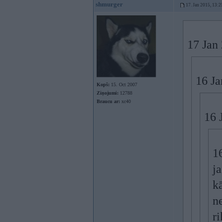
shmurger
17. Jan 2015, 13:2
17 Jan 
16 Ja
Kopš:
15. Oct 2007
Ziņojumi:
12788
Braucu ar:
xc40
16 
1
ja
kā
ne
ri