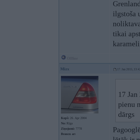
Grenland
ilgstoša
noliktav
tikai aps
karameli
Offline
Mizx
17. Jan 2015, 13:4
17 Jan 
pienu n
dārgs
Kopš:
26. Apr 2004
No:
Rīga
Pagooglē
Ziņojumi:
7778
Braucu ar:
lētāk ir 