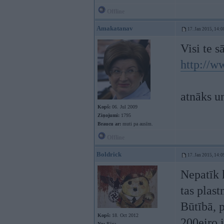
Offline
Amakatanav
17. Jan 2015, 14:0
Visi te 
http://w
atnāks u
Kopš:
06. Jul 2009
Ziņojumi:
1795
Braucu ar:
muti pa ausīm.
Offline
Boldrick
17. Jan 2015, 14:0
Nepatīk k
tas plast
Būtībā, p
Kopš:
18. Oct 2012
200eiro 
No:
Rīga