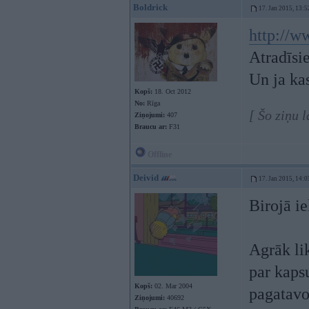
Boldrick
17. Jan 2015, 13:5
http://w
Atradīsie
Un ja ka
Kopš:
18. Oct 2012
No:
Rīga
[ Šo ziņu 
Ziņojumi:
407
Braucu ar:
F31
Offline
Deivid
17. Jan 2015, 14:0
Birojā i
Agrāk li
par kapsu
Kopš:
02. Mar 2004
pagatavo
Ziņojumi:
40692