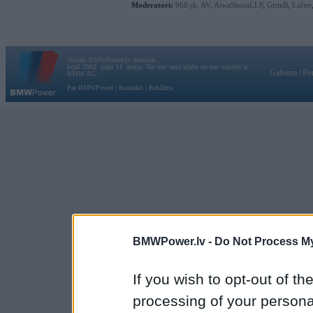
Moderatori:
968-jk
,
AV
,
AiwaShuraLLP
,
GirtzB
,
Lafter
Vortāls BMWPower.lv darbojas
kopš 2002. gada 14. maija. Tas nav auto klubs un nav saistīts ar
Galvena
|
Fo
BMW AG.
Par BMWPower
|
Kontakti
|
Reklāma
BMWPower.lv -
Do Not Process My
If you wish to opt-out of the
processing of your personal