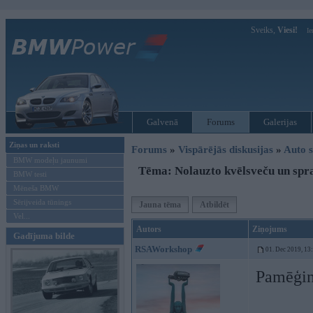
Sveiks,
Viesi!
Ie
Galvenā
Forums
Galerijas
Ziņas un raksti
Forums
»
Vispārējās diskusijas
»
Auto s
BMW modeļu jaunumi
Tēma: Nolauzto kvēlsveču un spr
BMW testi
Mēneša BMW
Sērijveida tūnings
Jauna tēma
Atbildēt
Vel...
Autors
Ziņojums
Gadījuma bilde
RSAWorkshop
01. Dec 2019, 13
Pamēģin