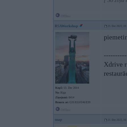
[ Šo ziņu
Offline
RSAWorkshop
21. Dec 2022, 10
piemetin
----------
Xdrive r
restaurā
Kopš:
13. Dec 2014
No:
Rīga
Ziņojumi:
8414
Braucu ar:
G31/E53/E46/E39
Offline
snap
21. Dec 2022, 16