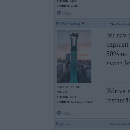
Ziņojumi:
21004
Braucu ar:
Zirgu
Offline
RSAWorkshop
01. Dec 2019, 14
Nu nav p
uzprasīt
50% no v
zvana,b
----------
Kopš:
13. Dec 2014
Xdrive r
No:
Rīga
Ziņojumi:
8414
restaurā
Braucu ar:
G31/E53/E46/E39
Offline
Negantelis
02. Dec 2020, 22