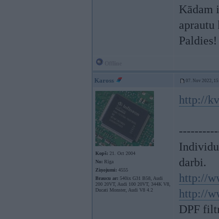
Kādam ir
aprautu 
Paldies!
Offline
Kaross
07. Nov 2022, 15
http://k
----------
Individ
Kopš:
21. Oct 2004
darbi.
No:
Rīga
Ziņojumi:
4555
http://w
Braucu ar:
540ix G31 B58, Audi
200 20VT, Audi 100 20VT, 344K V8,
Ducati Monster, Audi V8 4.2
http://w
DPF filt