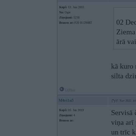
Kopš:
13. Jun 2003
No:
Ogre
Ziņojumi:
5238
02 Dec
Braucu ar:
F20 R1200RT
Ziema 
ārā va
kā kuro 
silta dzi
Offline
M4rt1n5
07. Nov 2022, 14
Kopš:
03. Jan 2019
Servisā 
Ziņojumi:
4
viņa arī
Braucu ar:
un trīc 