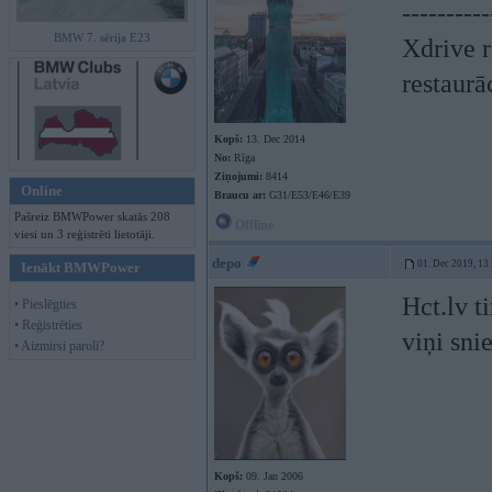
----------
BMW 7. sērija E23
Xdrive r
restaurā
Kopš:
13. Dec 2014
No:
Rīga
Ziņojumi:
8414
Online
Braucu ar:
G31/E53/E46/E39
Pašreiz BMWPower skatās 208
Offline
viesi un 3 reģistrēti lietotāji.
depo
01. Dec 2019, 13
Ienākt BMWPower
Hct.lv t
• Pieslēgties
• Reģistrēties
viņi sn
• Aizmirsi paroli?
Kopš:
09. Jan 2006