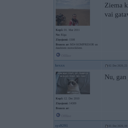
Ziema kl
vai gata
Kopš:
01. Mar 2011
No:
Rīga
Ziņojumi:
1508
Braucu ar:
M54 KOMPRESOR un
daudziem motocikliem.
Offline
kexxx
02. Dec 2020, 22
Nu, gan 
Kopš:
12. Dec 2010
Ziņojumi:
14309
Braucu ar:
Offline
sys9291
03. Dec 2020, 10