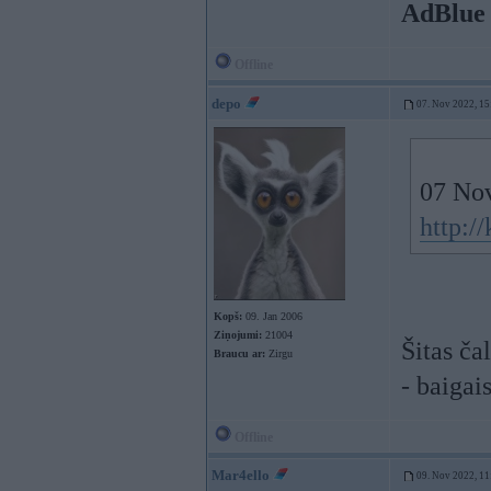
AdBlue
Offline
depo
07. Nov 2022, 15
07 No
http:/
Kopš:
09. Jan 2006
Ziņojumi:
21004
Šitas ča
Braucu ar:
Zirgu
- baigai
Offline
Mar4ello
09. Nov 2022, 11