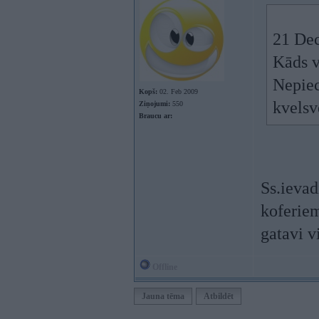
21 Dec
Kāds v
Nepiec
Kopš:
02. Feb 2009
kvelsv
Ziņojumi:
550
Braucu ar:
Ss.ievad
koferiem
gatavi v
Offline
Jauna tēma
Atbildēt