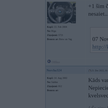
+1 šim 
nesaiet..
Kopš:
13. Feb 2004
No:
Rīga
Ziņojumi:
5721
07 No
Braucu ar:
Bmw un Vag
http:/
Offline
Norcha324
21. Dec 2022, 10
Kopš:
14. Aug 2002
Kāds var
No:
Saldus
Nepiecie
Ziņojumi:
812
Braucu ar:
kvelsvec